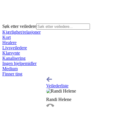
Søk etter veiledere
Kjærlighet/relasjoner
Kort
Healere
Livsveiledere
Klarsynte
Kanalisering
Ingen hjelpemidler
Medium
Finner ting
Veilederliste
Randi Helene