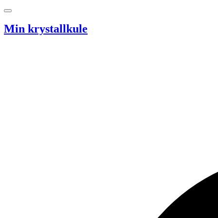
Hopp til innhold
Min krystallkule