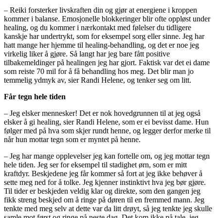
– Reiki forsterker livskraften din og gjør at energiene i kroppen
kommer i balanse. Emosjonelle blokkeringer blir ofte oppløst under
healing, og du kommer i nærkontakt med følelser du tidligere
kanskje har undertrykt, som for eksempel sorg eller sinne. Jeg har
hatt mange her hjemme til healing-behandling, og det er noe jeg
virkelig liker å gjøre. Så langt har jeg bare fått positive
tilbakemeldinger på healingen jeg har gjort. Faktisk var det ei dame
som reiste 70 mil for å få behandling hos meg. Det blir man jo
temmelig ydmyk av, sier Randi Helene, og tenker seg om litt.
Får tegn hele tiden
– Jeg elsker mennesker! Det er nok hovedgrunnen til at jeg også
elsker å gi healing, sier Randi Helene, som er ei bevisst dame. Hun
følger med på hva som skjer rundt henne, og legger derfor merke til
når hun mottar tegn som er myntet på henne.
– Jeg har mange opplevelser jeg kan fortelle om, og jeg mottar tegn
hele tiden. Jeg ser for eksempel til stadighet ørn, som er mitt
kraftdyr. Beskjedene jeg får kommer så fort at jeg ikke behøver å
sette meg ned for å tolke. Jeg kjenner instinktivt hva jeg bør gjøre.
Til tider er beskjeden veldig klar og direkte, som den gangen jeg
fikk streng beskjed om å ringe på døren til en fremmed mann. Jeg
tenkte med meg selv at dette var da litt drøyt, så jeg tenkte jeg skulle
samle mot først og ringe på neste dag. Det kom ikke på tale, jeg