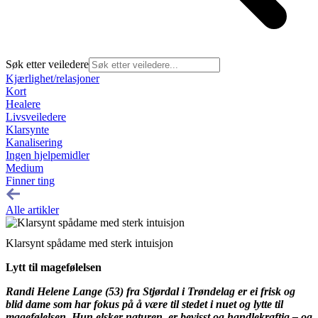
Søk etter veiledere
Kjærlighet/relasjoner
Kort
Healere
Livsveiledere
Klarsynte
Kanalisering
Ingen hjelpemidler
Medium
Finner ting
Alle artikler
Klarsynt spådame med sterk intuisjon
Lytt til magefølelsen
Randi Helene Lange (53) fra Stjørdal i Trøndelag er ei frisk og
blid dame som har fokus på å være til stedet i nuet og lytte til
magefølelsen. Hun elsker naturen, er bevisst og handlekraftig – og