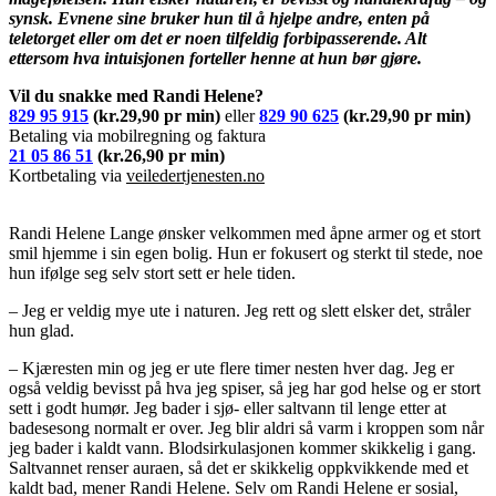
synsk. Evnene sine bruker hun til å hjelpe andre, enten på
teletorget eller om det er noen tilfeldig forbipasserende. Alt
ettersom hva intuisjonen forteller henne at hun bør gjøre.
Vil du snakke med Randi Helene?
829 95 915
(kr.29,90 pr min)
eller
829 90 625
(kr.29,90 pr min)
Betaling via mobilregning og faktura
21 05 86 51
(kr.26,90 pr min)
Kortbetaling via
veiledertjenesten.no
Randi Helene Lange ønsker velkommen med åpne armer og et stort
smil hjemme i sin egen bolig. Hun er fokusert og sterkt til stede, noe
hun ifølge seg selv stort sett er hele tiden.
– Jeg er veldig mye ute i naturen. Jeg rett og slett elsker det, stråler
hun glad.
– Kjæresten min og jeg er ute flere timer nesten hver dag. Jeg er
også veldig bevisst på hva jeg spiser, så jeg har god helse og er stort
sett i godt humør. Jeg bader i sjø- eller saltvann til lenge etter at
badesesong normalt er over. Jeg blir aldri så varm i kroppen som når
jeg bader i kaldt vann. Blodsirkulasjonen kommer skikkelig i gang.
Saltvannet renser auraen, så det er skikkelig oppkvikkende med et
kaldt bad, mener Randi Helene. Selv om Randi Helene er sosial,