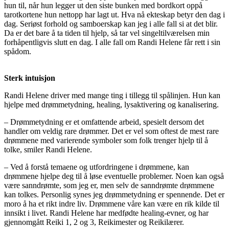
hun til, når hun legger ut den siste bunken med bordkort oppå
tarotkortene hun nettopp har lagt ut. Hva nå ekteskap betyr den dag i
dag. Seriøst forhold og samboerskap kan jeg i alle fall si at det blir.
Da er det bare å ta tiden til hjelp, så tar vel singeltilværelsen min
forhåpentligvis slutt en dag. I alle fall om Randi Helene får rett i sin
spådom.
Sterk intuisjon
Randi Helene driver med mange ting i tillegg til spålinjen. Hun kan
hjelpe med drømmetydning, healing, lysaktivering og kanalisering.
– Drømmetydning er et omfattende arbeid, spesielt dersom det
handler om veldig rare drømmer. Det er vel som oftest de mest rare
drømmene med varierende symboler som folk trenger hjelp til å
tolke, smiler Randi Helene.
– Ved å forstå temaene og utfordringene i drømmene, kan
drømmene hjelpe deg til å løse eventuelle problemer. Noen kan også
være sanndrømte, som jeg er, men selv de sanndrømte drømmene
kan tolkes. Personlig synes jeg drømmetydning er spennende. Det er
moro å ha et rikt indre liv. Drømmene våre kan være en rik kilde til
innsikt i livet. Randi Helene har medfødte healing-evner, og har
gjennomgått Reiki 1, 2 og 3, Reikimester og Reikilærer.