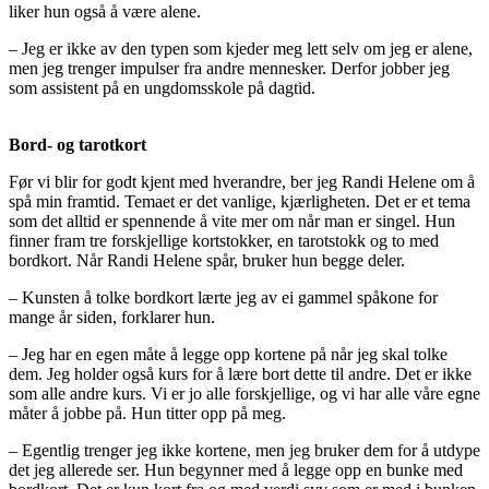
liker hun også å være alene.
– Jeg er ikke av den typen som kjeder meg lett selv om jeg er alene,
men jeg trenger impulser fra andre mennesker. Derfor jobber jeg
som assistent på en ungdomsskole på dagtid.
Bord- og tarotkort
Før vi blir for godt kjent med hverandre, ber jeg Randi Helene om å
spå min framtid. Temaet er det vanlige, kjærligheten. Det er et tema
som det alltid er spennende å vite mer om når man er singel. Hun
finner fram tre forskjellige kortstokker, en tarotstokk og to med
bordkort. Når Randi Helene spår, bruker hun begge deler.
– Kunsten å tolke bordkort lærte jeg av ei gammel spåkone for
mange år siden, forklarer hun.
– Jeg har en egen måte å legge opp kortene på når jeg skal tolke
dem. Jeg holder også kurs for å lære bort dette til andre. Det er ikke
som alle andre kurs. Vi er jo alle forskjellige, og vi har alle våre egne
måter å jobbe på. Hun titter opp på meg.
– Egentlig trenger jeg ikke kortene, men jeg bruker dem for å utdype
det jeg allerede ser. Hun begynner med å legge opp en bunke med