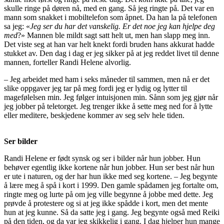
skulle ringe på døren nå, med en gang. Så jeg ringte på. Det var en
mann som snakket i mobiltelefon som åpnet. Da han la på telefonen
sa jeg: «
Jeg ser du har det vanskelig. Er det noe jeg kan hjelpe deg
med
?» Mannen ble mildt sagt satt helt ut, men han slapp meg inn.
Det viste seg at han var helt knekt fordi bruden hans akkurat hadde
stukket av. Den dag i dag er jeg sikker på at jeg reddet livet til denne
mannen, forteller Randi Helene alvorlig.
– Jeg arbeidet med ham i seks måneder til sammen, men nå er det
slike oppgaver jeg tar på meg fordi jeg er lydig og lytter til
magefølelsen min. Jeg følger intuisjonen min. Sånn som jeg gjør når
jeg jobber på teletorget. Jeg trenger ikke å sette meg ned for å lytte
eller meditere, beskjedene kommer av seg selv hele tiden.
Ser bilder
Randi Helene er født synsk og ser i bilder når hun jobber. Hun
behøver egentlig ikke kortene når hun jobber. Hun ser best når hun
er ute i naturen, og der har hun ikke med seg kortene. – Jeg begynte
å lære meg å spå i kort i 1999. Den gamle spådamen jeg fortalte om,
ringte meg og lurte på om jeg ville begynne å jobbe med dette. Jeg
prøvde å protestere og si at jeg ikke spådde i kort, men det mente
hun at jeg kunne. Så da satte jeg i gang. Jeg begynte også med Reiki
på den tiden, og da var jeg skikkelig i gang. I dag hjelper hun mange