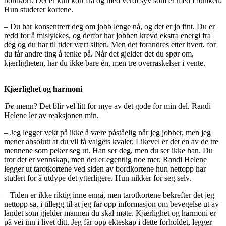
bordkort. Det er kun kort fra og med verdi syv som er med i bunken.
Hun studerer kortene.
– Du har konsentrert deg om jobb lenge nå, og det er jo fint. Du er
redd for å mislykkes, og derfor har jobben krevd ekstra energi fra
deg og du har til tider vært sliten. Men det forandres etter hvert, for
du får andre ting å tenke på. Når det gjelder det du spør om,
kjærligheten, har du ikke bare én, men tre overraskelser i vente.
Kjærlighet og harmoni
Tre
menn? Det blir vel litt for mye av det gode for min del. Randi
Helene ler av reaksjonen min.
– Jeg legger vekt på ikke å være påståelig når jeg jobber, men jeg
mener absolutt at du vil få valgets kvaler. Likevel er det en av de tre
mennene som peker seg ut. Han ser deg, men du ser ikke han. Du
tror det er vennskap, men det er egentlig noe mer. Randi Helene
legger ut tarotkortene ved siden av bordkortene hun nettopp har
studert for å utdype det ytterligere. Hun nikker for seg selv.
– Tiden er ikke riktig inne ennå, men tarotkortene bekrefter det jeg
nettopp sa, i tillegg til at jeg får opp informasjon om bevegelse ut av
landet som gjelder mannen du skal møte. Kjærlighet og harmoni er
på vei inn i livet ditt. Jeg får opp ekteskap i dette forholdet, legger