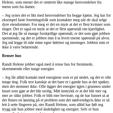
Helene, som mener det er omtrent like mange henvendelser fra
menn som fra damer.
– Jeg synes det er likt med henvendelser fra begge kjønn. Jeg har for
eksempel faste foretningsfolk som kontakter meg når de skal selge
dyre eiendommer. For meg er det en myte at det er flest kvinner som
ringer. Det er også en myte at det er flest spørsmål om kjærlighet.
Det at jeg får så mange forskjellige spørsmål, er det som gjør jobben
spennende, og det er jobben min å ta hvert eneste spørsmål på alvor.
Jeg må legge til side mine egne følelser og meninger. Jobben min er
ikke å være belærende.
Renser hus
Randi Helene jobber også med å rense hus for fremmede,
skremmende eller tunge energier.
– Jeg får alltid kontakt med energiene som er på stedet, og det er ofte
tunge ting. Folk tror kanskje at det bare er i gamle hus at det spøker,
men det stemmer ikke. Ofte ligger det energier igjen i grunnen under
huset som gjør at det blir urolig. Mitt inntrykk er at det blir mer og
mer av slike jobber. Folk er blitt mer bevisste, og de har funnet ut at
det finnes en løsning på et problem som det nødvendigvis ikke er så
lett å sette fingeren på, sier Randi Helene, som alltid har følt seg
trygg når hun jobber med åndelighet og energier. Selv er hun