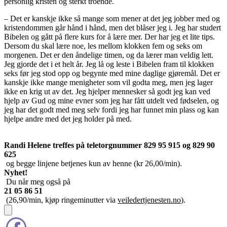
personlig kristen og sterkt troende.
– Det er kanskje ikke så mange som mener at det jeg jobber med og
kristendommen går hånd i hånd, men det blåser jeg i. Jeg har studert
Bibelen og gått på flere kurs for å lære mer. Der har jeg et lite tips.
Dersom du skal lære noe, les mellom klokken fem og seks om
morgenen. Det er den åndelige timen, og da lærer man veldig lett.
Jeg gjorde det i et helt år. Jeg lå og leste i Bibelen fram til klokken
seks før jeg stod opp og begynte med mine daglige gjøremål. Det er
kanskje ikke mange menigheter som vil godta meg, men jeg lager
ikke en krig ut av det. Jeg hjelper mennesker så godt jeg kan ved
hjelp av Gud og mine evner som jeg har fått utdelt ved fødselen, og
jeg har det godt med meg selv fordi jeg har funnet min plass og kan
hjelpe andre med det jeg holder på med.
Randi Helene treffes på teletorgnummer
829 95 915
og
829 90
625
og begge linjene betjenes kun av henne (kr 26,00/min).
Nyhet!
Du når meg også på
21 05 86 51
(26,90/min, kjøp ringeminutter via
veiledertjenesten.no
).