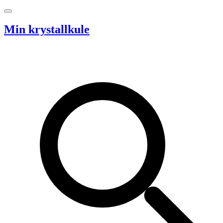
Hopp til innhold
Min krystallkule