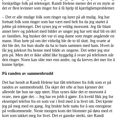
forskjellige folk på teletorget. Randi Helene mener det er en myte at
det er flest kvinner som ringer for å få hjelp til kjærlighetsproblemer.
– Det er alle mulige folk som ringer og lurer på alt mulig. Jeg har
fortsatt folk som ringer som har vært med helt fra da jeg startet å
jobbe på teletorget. Det synes jeg er veldig morsomt. Jeg får blant
annet brev og julekort med bilder av unger jeg har sett skal bli en del
av familien. Jeg husker det var ei ung dame som ringte angående en
mann. Hun lurte på om det virkelig ble de to til slutt. Jeg svarte at
det ble det, for hun skulle da ha to barn sammen med ham. Hvert år
får jeg julekort fra henne med bilde av ungene. Det setter jeg stor
pris på. Men det er ikke alltid like hyggelig å svare på telefonen når
den ringer. Noen kan slite mer enn andre, og da kreves det mer for å
kunne hjelpe.
På randen av sammenbrudd
Det har hendt at Randi Helene har fått telefoner fra folk som er på
randen av sammenbrudd. Da skjer det ofte at hun kjenner det
allerede før hun tar opp røret. Hun synes ikke det er morsomt å
svare, men gjør det. – Jeg har en jobb å gjøre. En kveld fikk jeg for
eksempel telefon fra en som var i ferd med å ta livet sitt. Det kjente
jeg på meg med en gang. Jeg brukte hele natta for å snu energiene
på vedkommende. Neste morgen kom det blomster på døra med et
kort som takket meg for livet. Det er ganske sterkt, sier Randi