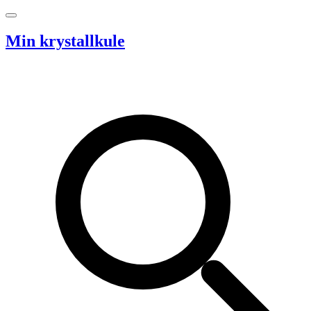
Hopp til innhold
Min krystallkule