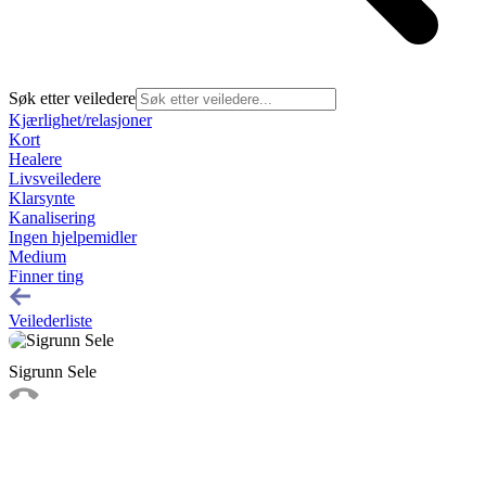
Søk etter veiledere
Kjærlighet/relasjoner
Kort
Healere
Livsveiledere
Klarsynte
Kanalisering
Ingen hjelpemidler
Medium
Finner ting
Veilederliste
Sigrunn Sele