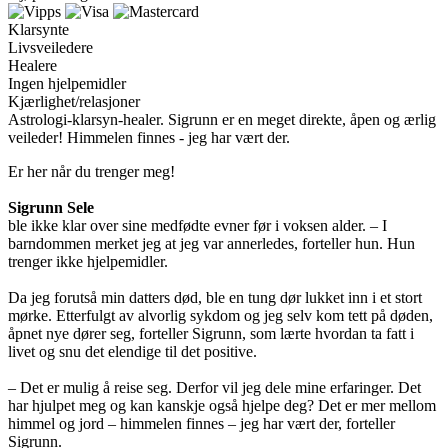
Klarsynte
Livsveiledere
Healere
Ingen hjelpemidler
Kjærlighet/relasjoner
Astrologi-klarsyn-healer. Sigrunn er en meget direkte, åpen og ærlig
veileder! Himmelen finnes - jeg har vært der.
Er her når du trenger meg!
Sigrunn Sele
ble ikke klar over sine medfødte evner før i voksen alder. – I
barndommen merket jeg at jeg var annerledes, forteller hun. Hun
trenger ikke hjelpemidler.
Da jeg forutså min datters død, ble en tung dør lukket inn i et stort
mørke. Etterfulgt av alvorlig sykdom og jeg selv kom tett på døden,
åpnet nye dører seg, forteller Sigrunn, som lærte hvordan ta fatt i
livet og snu det elendige til det positive.
– Det er mulig å reise seg. Derfor vil jeg dele mine erfaringer. Det
har hjulpet meg og kan kanskje også hjelpe deg? Det er mer mellom
himmel og jord – himmelen finnes – jeg har vært der, forteller
Sigrunn.