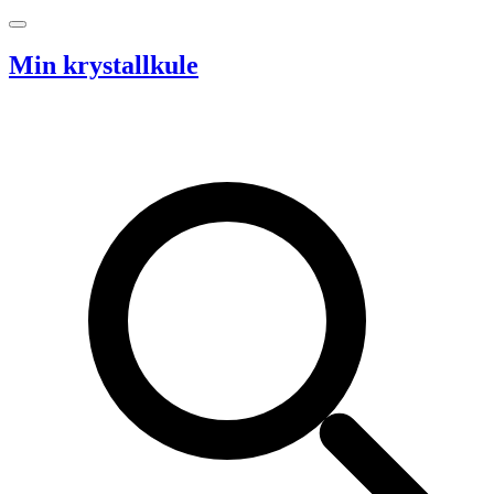
Hopp til innhold
Min krystallkule