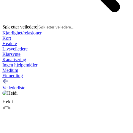
Søk etter veiledere
Kjærlighet/relasjoner
Kort
Healere
Livsveiledere
Klarsynte
Kanalisering
Ingen hjelpemidler
Medium
Finner ting
Veilederliste
Heidi