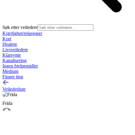
Søk etter veiledere
Kjærlighet/relasjoner
Kort
Healere
Livsveiledere
Klarsynte
Kanalisering
Ingen hjelpemidler
Medium
Finner ting
Veilederliste
Frida