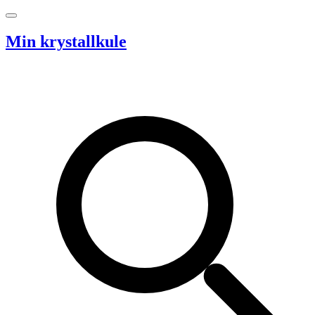
Hopp til innhold
Min krystallkule