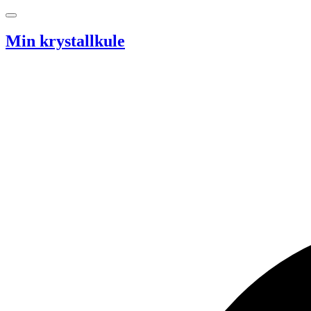
Hopp til innhold
Min krystallkule