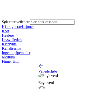
Søk etter veiledere
Kjærlighet/relasjoner
Kort
Healere
Livsveiledere
Klarsynte
Kanalisering
Ingen hjelpemidler
Medium
Finner ting
Veilederliste
Engleverd