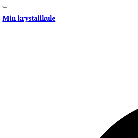
Hopp til innhold
Min krystallkule