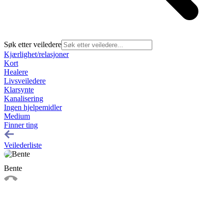
Søk etter veiledere
Kjærlighet/relasjoner
Kort
Healere
Livsveiledere
Klarsynte
Kanalisering
Ingen hjelpemidler
Medium
Finner ting
Veilederliste
Bente