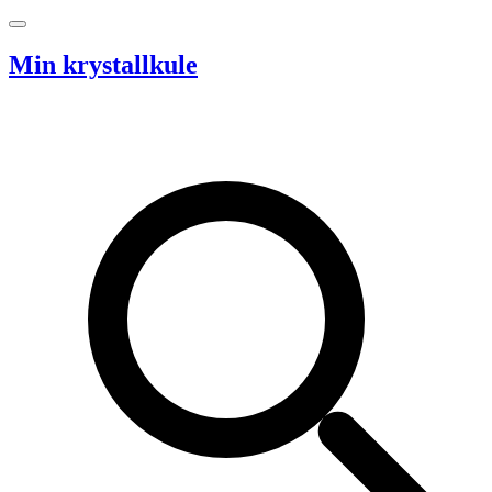
Hopp til innhold
Min krystallkule