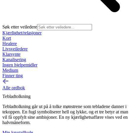
Søk etter veiledere
Kjærlighet/relasjoner
Kort
Healere
Livsveiledere
Klarsynte
Kanalisering
Ingen hjelpemidler
Medium
Finner ting
Alle ordbok
Tebladtolkning
Tebladtolkning går ut på å tolke mønstrene som tebladene danner i
tekoppen. En fugl symboliserer hell og lykke, og et tre betyr at man
vil få oppfylt sine ambisjoner. En ny kjærlighetsaffære vises ved en
halvmåneform.
Min krystallkule