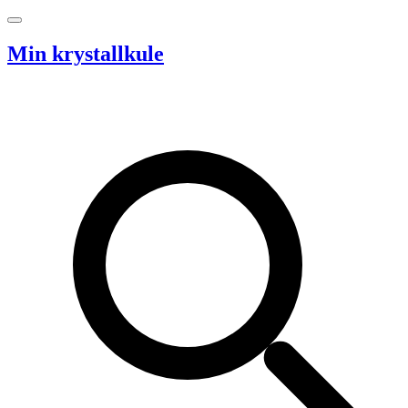
Hopp til innhold
Min krystallkule