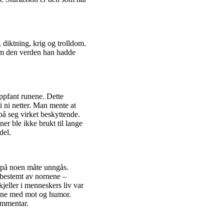
diktning, krig og trolldom.
 om den verden han hadde
ppfant runene. Dette
i ni netter. Man mente at
på seg virket beskyttende.
ner ble ikke brukt til lange
del.
e på noen måte unngås.
 bestemt av nornene –
kjeller i menneskers liv var
jebne med mot og humor.
ommentar.