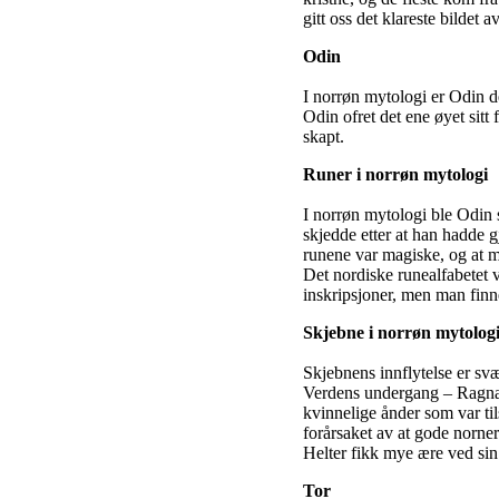
gitt oss det klareste bildet
Odin
I norrøn mytologi er Odin d
Odin ofret det ene øyet sit
skapt.
Runer i norrøn mytologi
I norrøn mytologi ble Odin 
skjedde etter at han hadde g
runene var magiske, og at m
Det nordiske runealfabetet va
inskripsjoner, men man finne
Skjebne i norrøn mytolog
Skjebnens innflytelse er sv
Verdens undergang – Ragnar
kvinnelige ånder som var til
forårsaket av at gode norne
Helter fikk mye ære ved sin
Tor