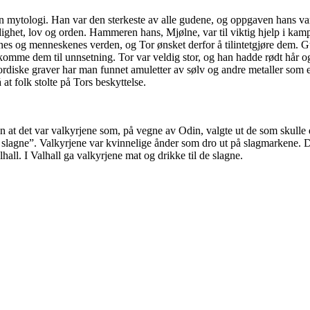
n mytologi. Han var den sterkeste av alle gudene, og oppgaven hans va
rdighet, lov og orden. Hammeren hans, Mjølne, var til viktig hjelp i ka
enes og menneskenes verden, og Tor ønsket derfor å tilintetgjøre dem. Gu
 komme dem til unnsetning. Tor var veldig stor, og han hadde rødt hår o
nordiske graver har man funnet amuletter av sølv og andre metaller som 
at folk stolte på Tors beskyttelse.
 at det var valkyrjene som, på vegne av Odin, valgte ut de som skulle 
 slagne”. Valkyrjene var kvinnelige ånder som dro ut på slagmarkene. D
alhall. I Valhall ga valkyrjene mat og drikke til de slagne.