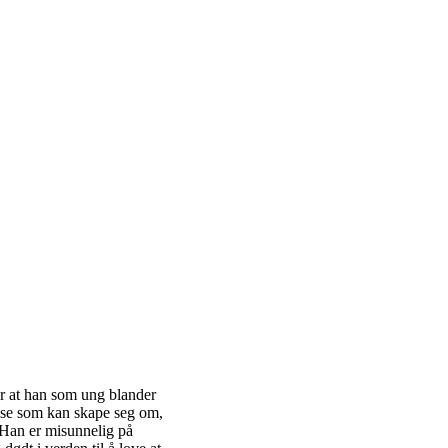
er at han som ung blander
lse som kan skape seg om,
 Han er misunnelig på