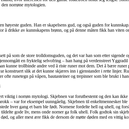
 av den norrøne mytologien.
en høyeste guden. Han er skapelsens gud, og også guden for kunnskap, 
t for å drikke av kunnskapens brønn, og på denne måten fikk han viten
sett på som de store trolldomsguden, og det var han som etter sigende o
jennomgått en fryktelig selvofring – han hang på verdenstreet Yggradil 
an kunne trollbinde andre ved å riste runer mot dem. Det å bære runer 
r konstruert slik at det kunne skjæres inn i gjenstander i rette linjer. Ru
r ofte runetegn på våpen, bautasteiner og trepinner som ble brukt i han
i
ært viktig i norrøn mytologi. Skjebnen var forutbestemt og den kan ikk
okk – var for eksempel uunngåelig. Skjebnen til enkeltmennesker ble
stede hver gang et barn ble født. Nornene fordelte hell og uhell, og fors
r tildelte gode liv, mens onde norner ga folk uhell. Folk godtok sin sk
 død, og aller mest ære fikk de dersom de møtte døden med en vittig k