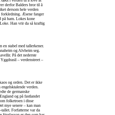
dødt i verden til å love at
er derfor Balders bror til å
riket dersom hele verden
 i forkledning. Æsene fanger
ned på ham. Lokes kone
oke. Han vrir da så kraftig
m en stabel med tallerkener.
Vanaheim og Alvheim seg.
ellir. På det nederste
Yggdrasil – verdenstreet –
 kaos og orden. Det er ikke
en engelsktalende verden.
predte de germanske
 England og på fastlandet
om folketroen i disse
ørt mye senere – kan man
allet. Forfatterne var da
rre Sturlasson er den som har