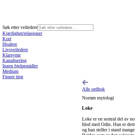
Søk etter veiledere
Kjærlighet/relasjoner
Kort
Healere
Livsveiledere
Klarsynte
Kanalisering
Ingen hjelpemidler
Medium
Finner ting
Alle ordbok
Norrøn mytologi
Loke
Loke er en sentral del av n
blod med Odin. Han er derm
og han steller i stand mang