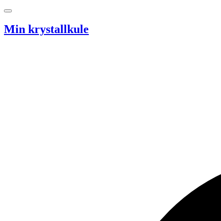
Hopp til innhold
Min krystallkule