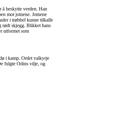
r å beskytte verden. Han
mpen mot jotnene. Jotnene
der i trøbbel kunne tilkalle
g rødt skjegg. Blikket hans
er utformet som
dø i kamp. Ordet valkyrje
e fulgte Odins vilje, og