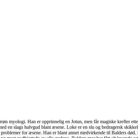
orrøn myologi. Han er opprinnelig en Jotun, men får magiske krefter ett
ed en slags halvgud blant æsene. Loke er en slu og bedragersk skikke
e problemer for æsene. Han er blant annet medvirkende til Balders død.