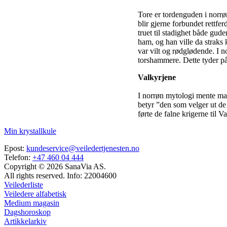
Tore er tordenguden i norrø
blir gjerne forbundet rettfe
truet til stadighet både gud
ham, og han ville da straks
var vilt og rødglødende. I 
torshammere. Dette tyder på 
Valkyrjene
I norrøn mytologi mente man
betyr ”den som velger ut de
førte de falne krigerne til V
Min krystallkule
Epost:
kundeservice@veiledertjenesten.no
Telefon:
+47 460 04 444
Copyright © 2026 SanaVia AS.
All rights reserved. Info: 22004600
Veilederliste
Veiledere alfabetisk
Medium magasin
Dagshoroskop
Artikkelarkiv