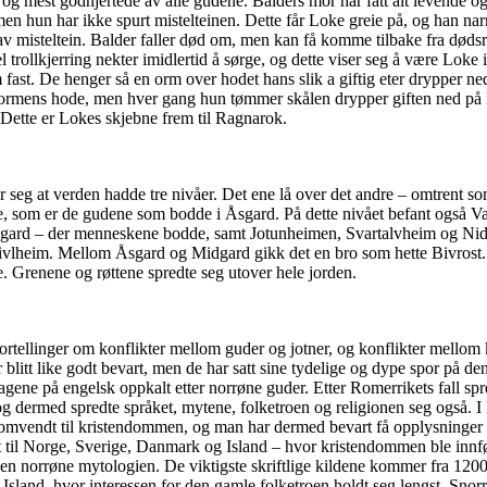
og mest godhjertede av alle gudene. Balders mor har fått alt levende og 
men hun har ikke spurt mistelteinen. Dette får Loke greie på, og han narr
av misteltein. Balder faller død om, men kan få komme tilbake fra døds
trollkjerring nekter imidlertid å sørge, og dette viser seg å være Loke
m fast. De henger så en orm over hodet hans slik a giftig eter drypper 
 ormens hode, men hver gang hun tømmer skålen drypper giften ned på L
v. Dette er Lokes skjebne frem til Ragnarok.
 seg at verden hadde tre nivåer. Det ene lå over det andre – omtrent so
 som er de gudene som bodde i Åsgard. På dette nivået befant også 
gard – der menneskene bodde, samt Jotunheimen, Svartalvheim og Nidav
ivlheim. Mellom Åsgard og Midgard gikk det en bro som hette Bivrost. 
. Grenene og røttene spredte seg utover hele jorden.
fortellinger om konflikter mellom guder og jotner, og konflikter mellom
r blitt like godt bevart, men de har satt sine tydelige og dype spor på d
dagene på engelsk oppkalt etter norrøne guder. Etter Romerrikets fall s
og dermed spredte språket, mytene, folketroen og religionen seg også. I
ig omvendt til kristendommen, og man har dermed bevart få opplysninger 
til Norge, Sverige, Danmark og Island – hvor kristendommen ble innf
en norrøne mytologien. De viktigste skriftlige kildene kommer fra 1200-t
a Island, hvor interessen for den gamle folketroen holdt seg lengst. Sno