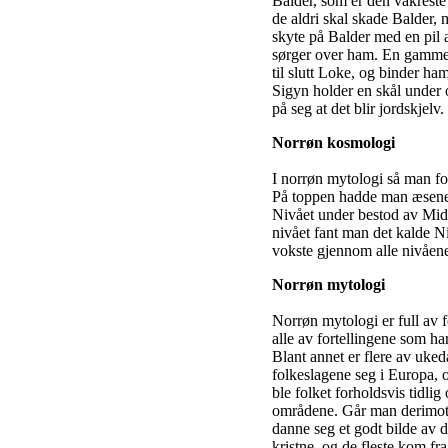
Balder, som er den vakreste 
de aldri skal skade Balder, 
skyte på Balder med en pil 
sørger over ham. En gammel 
til slutt Loke, og binder ha
Sigyn holder en skål under
på seg at det blir jordskjel
Norrøn kosmologi
I norrøn mytologi så man for
På toppen hadde man æsene,
Nivået under bestod av Mid
nivået fant man det kalde N
vokste gjennom alle nivåene
Norrøn mytologi
Norrøn mytologi er full av 
alle av fortellingene som ha
Blant annet er flere av uke
folkeslagene seg i Europa, 
ble folket forholdsvis tidl
områdene. Går man derimot 
danne seg et godt bilde av d
kristne, og de fleste kom fr