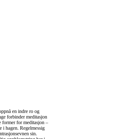
oppnå en indre ro og
nge forbinder meditasjon
ke former for meditasjon –
te i hagen. Regelmessig
ntrasjonsevnen sin.