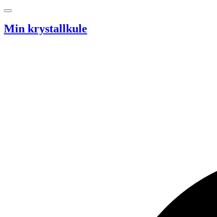
Hopp til innhold
Min krystallkule