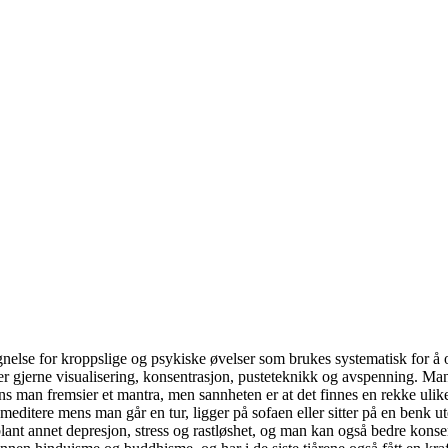
nelse for kroppslige og psykiske øvelser som brukes systematisk for å 
r gjerne visualisering, konsentrasjon, pusteteknikk og avspenning. Ma
mens man fremsier et mantra, men sannheten er at det finnes en rekke uli
editere mens man går en tur, ligger på sofaen eller sitter på en benk u
lant annet depresjon, stress og rastløshet, og man kan også bedre konse