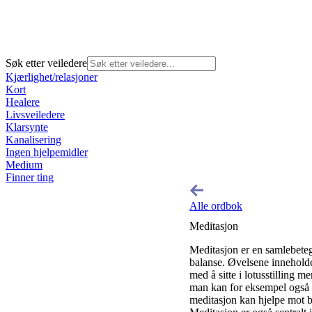
Søk etter veiledere
Kjærlighet/relasjoner
Kort
Healere
Livsveiledere
Klarsynte
Kanalisering
Ingen hjelpemidler
Medium
Finner ting
Alle ordbok
Meditasjon
Meditasjon er en samlebeteg
balanse. Øvelsene inneholde
med å sitte i lotusstilling 
man kan for eksempel også m
meditasjon kan hjelpe mot b