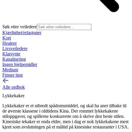
Søk etter veiledere
Kjærlighet/relasjoner
Kort
Healere
Livsveiledere
Klarsynte
Kanalisering
Ingen hjelpemidler
Medium
Finner ting
Alle ordbok
Lykkekaker
Lykkekaker er et utbredt spådomsmiddel, og skal ha aner tilbake til
de øverste klassene i oldtidens Kina. Der rommet lykkekakene
stiloppgaver, og spillerne konkurrerte om å skrive den beste stilen.
Kinesiske tekaker er enda eldre, men i dag er nok lykkekakene mest
kjent som avslutningen på et måltid på kinesiske restauranter i USA.