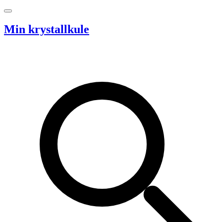
Hopp til innhold
Min krystallkule