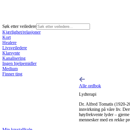
Søk etter veiledere
Kjærlighet/relasjoner
Kort
Healere
Livsveiledere
Klarsynte
Kanalisering
Ingen hjelpemidler
Medium
Finner ting
Alle ordbok
Lydterapi
Dr. Alfred Tomatis (1920-20
innvirkning på våre liv. De
høyfrekvente lyder – gjern
mennesker med en rekke prob
Min krystallkule