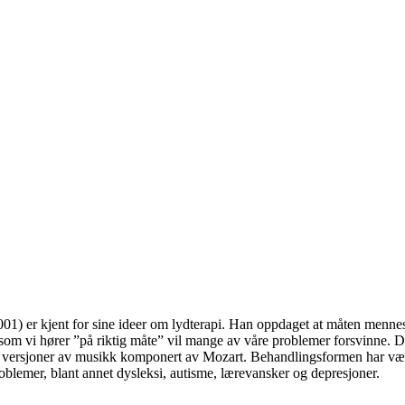
01) er kjent for sine ideer om lydterapi. Han oppdaget at måten mennes
rsom vi hører ”på riktig måte” vil mange av våre problemer forsvinne. D
e versjoner av musikk komponert av Mozart. Behandlingsformen har vært
lemer, blant annet dysleksi, autisme, lærevansker og depresjoner.