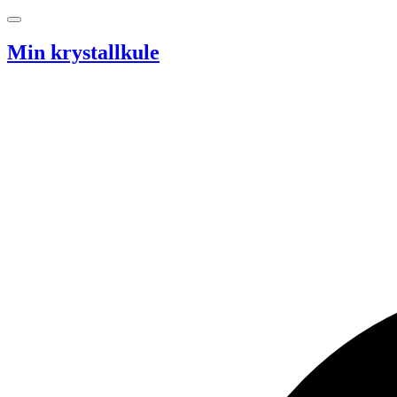
Hopp til innhold
Min krystallkule