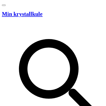
Hopp til innhold
Min krystallkule