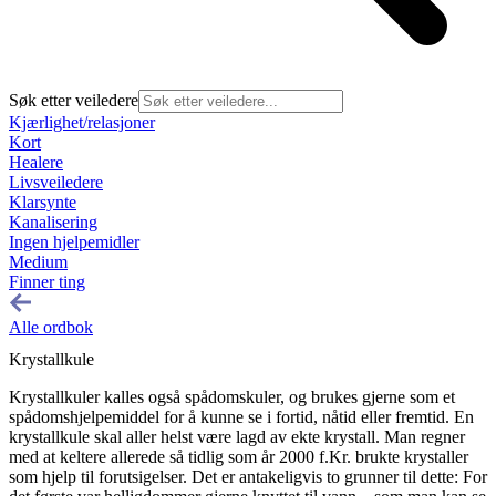
Søk etter veiledere
Kjærlighet/relasjoner
Kort
Healere
Livsveiledere
Klarsynte
Kanalisering
Ingen hjelpemidler
Medium
Finner ting
Alle ordbok
Krystallkule
Krystallkuler kalles også spådomskuler, og brukes gjerne som et
spådomshjelpemiddel for å kunne se i fortid, nåtid eller fremtid. En
krystallkule skal aller helst være lagd av ekte krystall. Man regner
med at keltere allerede så tidlig som år 2000 f.Kr. brukte krystaller
som hjelp til forutsigelser. Det er antakeligvis to grunner til dette: For