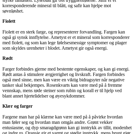
styrke fantasien. Lyseblått gir oss trygghetsfølelse. Safir er et
korresponderende mineral til blått, og safir kan hjelpe mot
søvnløshet.
Fiolett
Fiolett er en sterk farge, og representerer forvandling. Fargen kan
også gi synsk innflytelse. Ametyst er et mineral som korresponderer
med fiolett, og som kan lege følelsesmessige symptomer og plager
som skyldes urenheter i blodet. Ametyst gir også energi.
Rødt
Farger forbindes gjerne med bestemte egenskaper, og kan gi energi.
Rødt antas å stimulere ærgjerrighet og livskraft. Fargen forbindes
også med sinne, men kan være en viktig bidragsyter når negative
tanker skal bekjempes. Rosenkvarts kan være med på å fremme
vennskap, mens røde steiner som rubin og korall er til hjelp ved
blant annet hjertelidelser og øyesykdommer.
Klær og farger
Fargene man har på klærne kan være med på å påvirke hvordan
man føler seg og hvordan man omgås andre. Grønt vekker
entusiasme, og dyp smaragdgrønn kan gi inntrykk av tillit, modenhet
og indre ro. Oransje gir et varmt og stødig inntrykk, mens brunt gjør