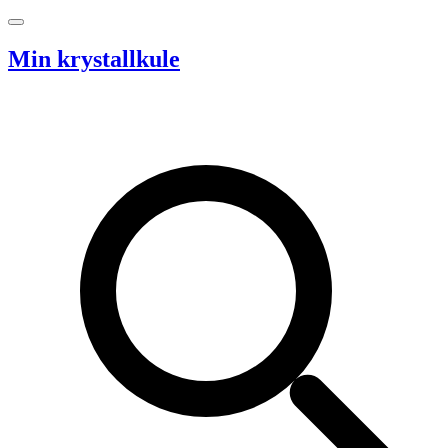
Hopp til innhold
Min krystallkule