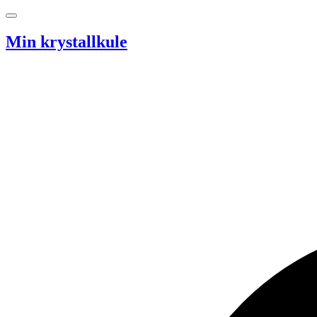
Hopp til innhold
Min krystallkule