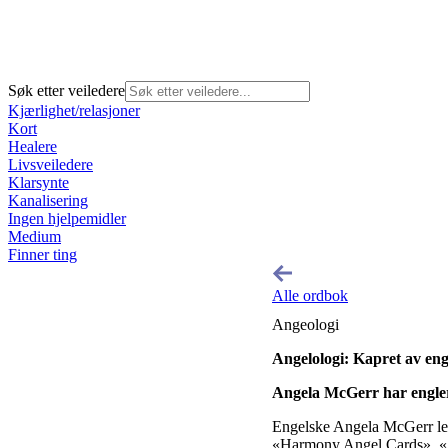
Søk etter veiledere
Kjærlighet/relasjoner
Kort
Healere
Livsveiledere
Klarsynte
Kanalisering
Ingen hjelpemidler
Medium
Finner ting
Alle ordbok
Angeologi
Angelologi: Kapret av en
Angela McGerr har engle
Engelske Angela McGerr le
«Harmony Angel Cards», «A