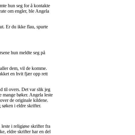
mte hun seg for å kontakte
rate om engler, ble Angela
t. Er du ikke flau, spurte
ursene hun meldte seg på
lkaller dem, vil de komme.
kket en hvit fjær opp rett
 til overs. Det var slik jeg
e mange bøker. Angela leste
over de originale kildene.
øken i eldre skrifter.
ste i religiøse skrifter fra
, eldre skrifter har en del