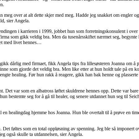
n.
nn meg over at alt dette skjer med meg. Hadde jeg snakket om engler og 
ild, sier Angela.
ndingen i karrieren i 1999, jobbet hun som forretningskonsulent i over 
tfirma som gikk veldig bra. Men da tusenårsskiftet nærmet seg, begynte
nnet med livet hennes…
gikk dårlig med firmaet, fikk Angela tips fra lillesøsteren Joanna om å
vinne som gjorde det veldig bra. Men like etter at hun holdt tale på en
trengte healing. Før hun rakk å reagere, gikk han bak henne og plassert
nt. Det var som en albatross løftet skuldrene hennes opp. Dette var bare
hun bestemte seg for å gå til healer, og senere utdannet hun seg til Seich
til en healingdag hjemme hos Joanna. Hun ble overtalt til å prøve en tim
e. Det føltes som en total oppløsning av spenning. Jeg ble så imponert 
jeg også skulle ta utdannelsen, sier Angela.