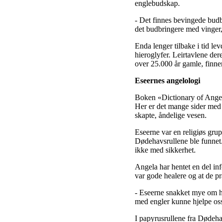
englebudskap.
- Det finnes bevingede budbri
det budbringere med vinger,
Enda lenger tilbake i tid le
hieroglyfer. Leirtavlene der
over 25.000 år gamle, finn
Eseernes angelologi
Boken «Dictionary of Angels
Her er det mange sider med r
skapte, åndelige vesen.
Eseerne var en religiøs grup
Dødehavsrullene ble funnet.
ikke med sikkerhet.
Angela har hentet en del in
var gode healere og at de pr
- Eseerne snakket mye om h
med engler kunne hjelpe os
I papyrusrullene fra Dødehav