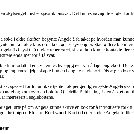
r en skytsengel med et spesifikt ansvar. Det finnes navngitte engler for hv
på å søke i eldre skrifter, begynte Angela å få taket på hvordan man kunne
ynte hun å holde kurs om ukedagenes syv engler. Stadig flere ble intere
ngela fikk lyst til å utvide repertoaret, slik at hun kunne kontakte flere
itere enda mer for å få svar.
e hun fortalt at en av hennes livsoppgaver var å lage englekort. Dette 
p og englenes hjelp, skapte hun en haug av englekort. Disse gir kloke sv
ar.
sk, spesielt fordi hun ikke tjente nok penger. Igjen søkte Angela svar
okhandel og kom over en bok fra Quadrille Publishing. Uten å si et ord 
var interessert i englekortene.
rlaget lurte på om Angela kunne skrive en bok for å introdusere folk til 
ge illustratøren Richard Rockwood. Kort tid etter hadde Angela fulltids
ement