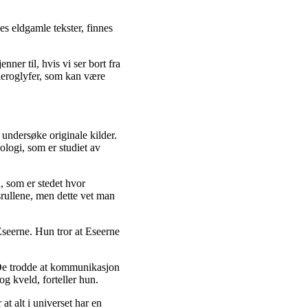
nes eldgamle tekster, finnes
ner til, hvis vi ser bort fra
hieroglyfer, som kan være
undersøke originale kilder.
ologi, som er studiet av
, som er stedet hvor
srullene, men dette vet man
seerne. Hun tror at Eseerne
 De trodde at kommunikasjon
 kveld, forteller hun.
at alt i universet har en