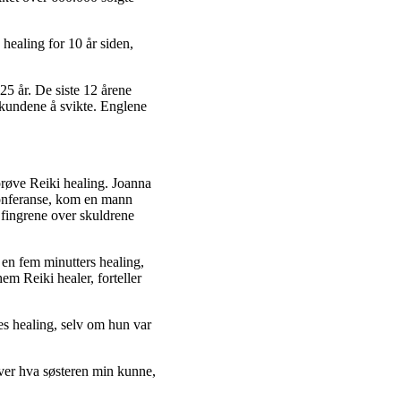
healing for 10 år siden,
25 år. De siste 12 årene
 kundene å svikte. Englene
 prøve Reiki healing. Joanna
 konferanse, kom en mann
e fingrene over skuldrene
 en fem minutters healing,
em Reiki healer, forteller
es healing, selv om hun var
over hva søsteren min kunne,