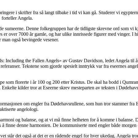
ngere i skrifter fra så langt tilbake i tid vi kan gå. Studerer vi egypter
 forteller Angela.
vde sumeerne. Denne folkegruppen har de tidligste skrevne ord som vi kjen
es er over 7000 år gamle, og har ulike innrissede figurer med vinger. I 
er man også bevingede vesener.
: Including the Fallen Angels» av Gustav Davidson, ledet Angela til å 
eferanser. Tekstene som gjorde spesielt inntrykk var fra eseernes angel
pe som florerte i år 100 og 200 etter Kristus. De skal ha bodd i Qumran
 Enkelte kilder tror at Eseerne skrev mesteparten av teksten i Dødehav
formasjonen om engler fra Dødehavsrullene, som hun tror stammer fra E
aktiserte angelologi.
armoni og balanse, og at vi må finne helheten for å komme i balanse.
s å finne denne harmonien. De kommuniserte med engler både morgen og
et står det også at det er en rådende engel for hver ukedag. Angela tror 