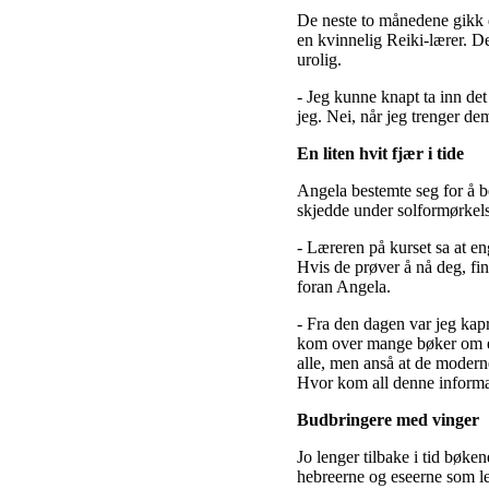
De neste to månedene gikk d
en kvinnelig Reiki-lærer. D
urolig.
- Jeg kunne knapt ta inn det
jeg. Nei, når jeg trenger d
En liten hvit fjær i tide
Angela bestemte seg for å b
skjedde under solformørkels
- Læreren på kurset sa at en
Hvis de prøver å nå deg, fin
foran Angela.
- Fra den dagen var jeg kapr
kom over mange bøker om en
alle, men anså at de moderne
Hvor kom all denne informas
Budbringere med vinger
Jo lenger tilbake i tid bøke
hebreerne og eseerne som lev