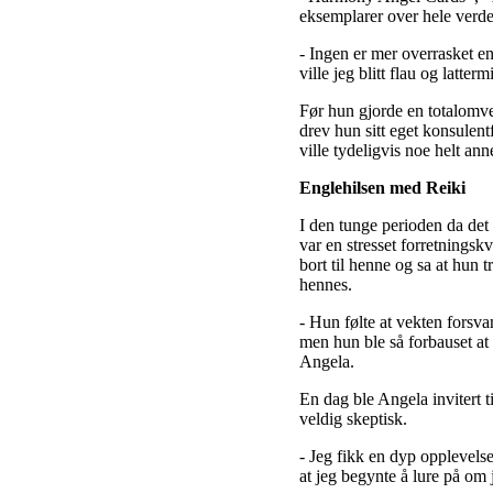
eksemplarer over hele verde
- Ingen er mer overrasket e
ville jeg blitt flau og latterm
Før hun gjorde en totalomve
drev hun sitt eget konsulen
ville tydeligvis noe helt a
Englehilsen med Reiki
I den tunge perioden da det 
var en stresset forretningsk
bort til henne og sa at hun 
hennes.
- Hun følte at vekten forsva
men hun ble så forbauset at 
Angela.
En dag ble Angela invitert 
veldig skeptisk.
- Jeg fikk en dyp opplevels
at jeg begynte å lure på om 