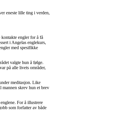
er eneste lille ting i verden,
 kontakte engler for å få
ssert i Angelas englekurs,
 engler med spesifikke
rådet valgte hun å følge.
ar på alle livets områder,
 under meditasjon. Like
til mannen skrev hun et brev
englene. For å illustrere
jobb som forfatter av både