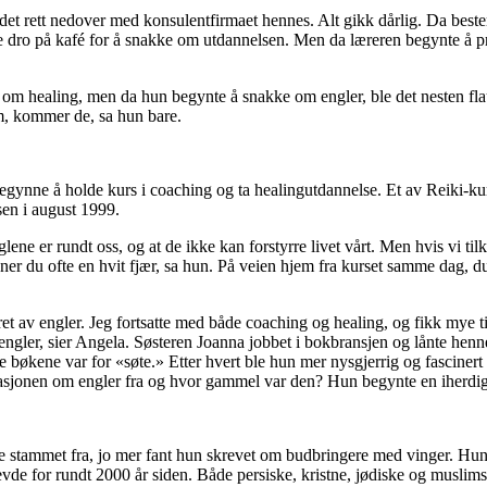
et rett nedover med konsulentfirmaet hennes. Alt gikk dårlig. Da beste
e dro på kafé for å snakke om utdannelsen. Men da læreren begynte å p
 om healing, men da hun begynte å snakke om engler, ble det nesten flau
em, kommer de, sa hun bare.
egynne å holde kurs i coaching og ta healingutdannelse. Et av Reiki-k
en i august 1999.
glene er rundt oss, og at de ikke kan forstyrre livet vårt. Men hvis vi ti
ner du ofte en hvit fjær, sa hun. På veien hjem fra kurset samme dag, du
et av engler. Jeg fortsatte med både coaching og healing, og fikk mye tid
gler, sier Angela. Søsteren Joanna jobbet i bokbransjen og lånte henn
 bøkene var for «søte.» Etter hvert ble hun mer nysgjerrig og fascinert 
jonen om engler fra og hvor gammel var den? Hun begynte en iherdig s
ne stammet fra, jo mer fant hun skrevet om budbringere med vinger. Hun le
de for rundt 2000 år siden. Både persiske, kristne, jødiske og muslimske