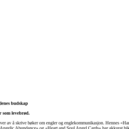
glenes budskap
r som levebrød.
ver av å skrive bøker om engler og englekommunikasjon. Hennes «Ha
ngelic Abundance» og «Heart and Soul Angel Cards» har akkurat bikk