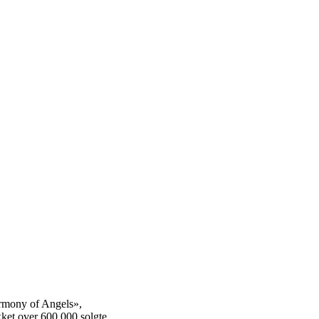
rmony of Angels»,
et over 600.000 solgte