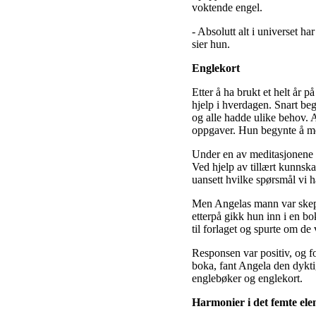
voktende engel.
- Absolutt alt i universet ha
sier hun.
Englekort
Etter å ha brukt et helt år 
hjelp i hverdagen. Snart beg
og alle hadde ulike behov. A
oppgaver. Hun begynte å med
Under en av meditasjonene bl
Ved hjelp av tillært kunnska
uansett hvilke spørsmål vi h
Men Angelas mann var skepti
etterpå gikk hun inn i en b
til forlaget og spurte om de 
Responsen var positiv, og fo
boka, fant Angela den dykti
englebøker og englekort.
Harmonier i det femte el