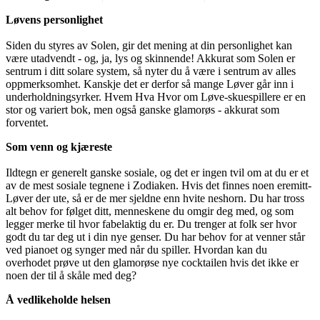
Løvens personlighet
Siden du styres av Solen, gir det mening at din personlighet kan
være utadvendt - og, ja, lys og skinnende! Akkurat som Solen er
sentrum i ditt solare system, så nyter du å være i sentrum av alles
oppmerksomhet. Kanskje det er derfor så mange Løver går inn i
underholdningsyrker. Hvem Hva Hvor om Løve-skuespillere er en
stor og variert bok, men også ganske glamorøs - akkurat som
forventet.
Som venn og kjæreste
Ildtegn er generelt ganske sosiale, og det er ingen tvil om at du er et
av de mest sosiale tegnene i Zodiaken. Hvis det finnes noen eremitt-
Løver der ute, så er de mer sjeldne enn hvite neshorn. Du har tross
alt behov for følget ditt, menneskene du omgir deg med, og som
legger merke til hvor fabelaktig du er. Du trenger at folk ser hvor
godt du tar deg ut i din nye genser. Du har behov for at venner står
ved pianoet og synger med når du spiller. Hvordan kan du
overhodet prøve ut den glamorøse nye cocktailen hvis det ikke er
noen der til å skåle med deg?
Å vedlikeholde helsen