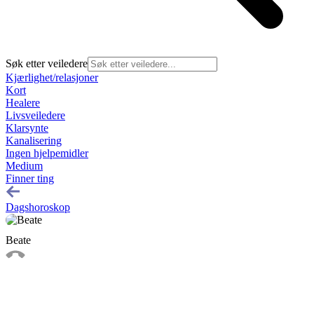
Søk etter veiledere
Kjærlighet/relasjoner
Kort
Healere
Livsveiledere
Klarsynte
Kanalisering
Ingen hjelpemidler
Medium
Finner ting
Dagshoroskop
Beate