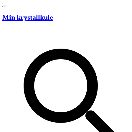
Hopp til innhold
Min krystallkule