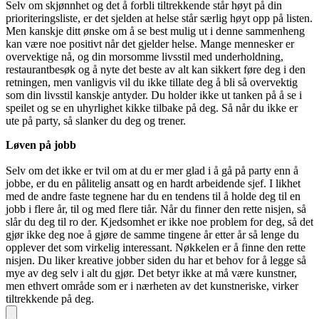
Selv om skjønnhet og det å forbli tiltrekkende står høyt på din
prioriteringsliste, er det sjelden at helse står særlig høyt opp på listen.
Men kanskje ditt ønske om å se best mulig ut i denne sammenheng
kan være noe positivt når det gjelder helse. Mange mennesker er
overvektige nå, og din morsomme livsstil med underholdning,
restaurantbesøk og å nyte det beste av alt kan sikkert føre deg i den
retningen, men vanligvis vil du ikke tillate deg å bli så overvektig
som din livsstil kanskje antyder. Du holder ikke ut tanken på å se i
speilet og se en uhyrlighet kikke tilbake på deg. Så når du ikke er
ute på party, så slanker du deg og trener.
Løven på jobb
Selv om det ikke er tvil om at du er mer glad i å gå på party enn å
jobbe, er du en pålitelig ansatt og en hardt arbeidende sjef. I likhet
med de andre faste tegnene har du en tendens til å holde deg til en
jobb i flere år, til og med flere tiår. Når du finner den rette nisjen, så
slår du deg til ro der. Kjedsomhet er ikke noe problem for deg, så det
gjør ikke deg noe å gjøre de samme tingene år etter år så lenge du
opplever det som virkelig interessant. Nøkkelen er å finne den rette
nisjen. Du liker kreative jobber siden du har et behov for å legge så
mye av deg selv i alt du gjør. Det betyr ikke at må være kunstner,
men ethvert område som er i nærheten av det kunstneriske, virker
tiltrekkende på deg.