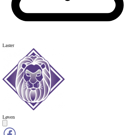
Laster
Løven