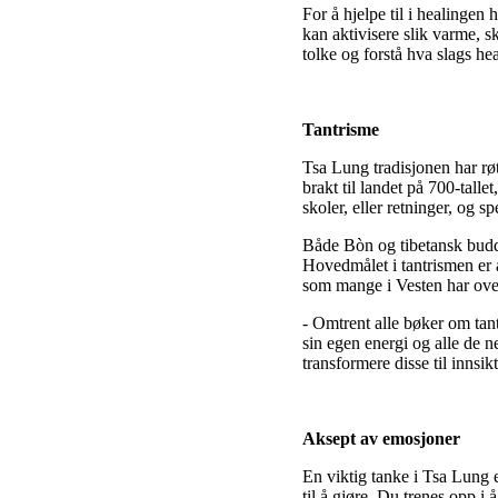
For å hjelpe til i healinge
kan aktivisere slik varme, s
tolke og forstå hva slags he
Tantrisme
Tsa Lung tradisjonen har rø
brakt til landet på 700-tal
skoler, eller retninger, og
Både Bòn og tibetansk buddh
Hovedmålet i tantrismen er å
som mange i Vesten har overs
- Omtrent alle bøker om tant
sin egen energi og alle de ne
transformere disse til innsi
Aksept av emosjoner
En viktig tanke i Tsa Lung e
til å gjøre. Du trenes opp i 