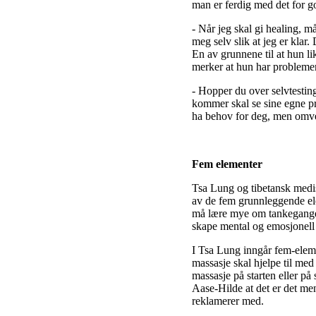
man er ferdig med det for go
- Når jeg skal gi healing, må
meg selv slik at jeg er klar
En av grunnene til at hun lik
merker at hun har problemer 
- Hopper du over selvtestin
kommer skal se sine egne pro
ha behov for deg, men omve
Fem elementer
Tsa Lung og tibetansk medis
av de fem grunnleggende ele
må lære mye om tankegangen,
skape mental og emosjonell 
I Tsa Lung inngår fem-ele
massasje skal hjelpe til med
massasje på starten eller p
Aase-Hilde at det er det me
reklamerer med.