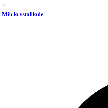
Hopp til innhold
Min krystallkule