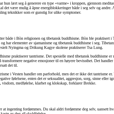
n har hun lært seg å generere en type «varme» i kroppen, gjennom medit
kal det være mulig å åpne energiblokkeringer både i seg selv og andre. 
aling teknikker som er gunstig for ulike symptomer.
tter både i Bòn religionen og tibetansk buddhisme. Bòn ble praktisert i
let, og har elementer av sjamanisme og tibetansk buddhisme i seg. Tibeta
 spesielt Nyingma og Drikung Kagye skolene praktiserer Tsa Lung.
isme praktiserer tantrisme. Det spesielle med tibetansk buddhisme er 
 transformere negative emosjoner til en høyere bevissthet. Det handler 
att det til.
risme i Vesten handler om parforhold, men det er ikke det tantrisme er.
gative følelsene, enten det er seksualitet, aggresjon, sorg, sinne eller i
kt, visdom, medfølelse, klarhet og klokskap, forklarer Brekke.
r at ingenting fordømmes. Du skal aldri fordømme deg selv, uansett hva 
å kaste av deg all skyldfølelse.