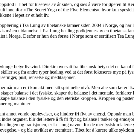
pstod i Tibet for tusenvis av år siden, og sies å være forløperen til Rei
jult innenfor «The Secret Yoga of the Five Elements», hvor kun spesielt
ikkene i løpet av et helt liv.
opplæring i Tsa Lung av tibetanske lamaer siden 2004 i Norge, og har l
gvis må en utdannelse i Tsa Lung healing godkjennes av en tibetansk la
udiet i Norge. Derfor er hun den første i Norge som er sertifisert Tsa Lun
lung» betyr livsvind. Direkte oversatt fra tibetansk betyr det en kanal 
skiller seg fra andre typer healing ved at det først fokuseres mye på fys
iseringer, pust, renselse og meditasjoner.
r når man er i kontakt med sitt spirituelle nivå. Men alle som lærer 
skaper balanse i det fysiske, skaper du balanse i det mentale, forklarer
skape balanse i den fysiske og den eteriske kroppen. Kroppen og puste
joner og mantraer.
t annet vonde opplevelser, og hindrer fri flyt av energi. Oppnår man ba
dre organer, blir det lettere å få fri flyt og balanse i tanker og emosjo
 healingen og tradisjonen, er Lu Jong navnet for de mer fysisk relatert
vegelse,» og ble utviklet av eremitter i Tibet for å kurere ulike sykdo