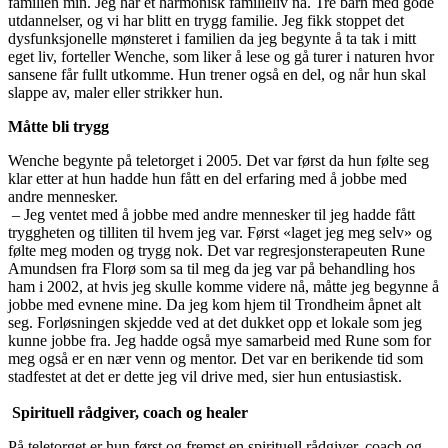
familien min. Jeg har et harmonisk familieliv nå. Tre barn med gode
utdannelser, og vi har blitt en trygg familie. Jeg fikk stoppet det
dysfunksjonelle mønsteret i familien da jeg begynte å ta tak i mitt
eget liv, forteller Wenche, som liker å lese og gå turer i naturen hvor
sansene får fullt utkomme. Hun trener også en del, og når hun skal
slappe av, maler eller strikker hun.
Måtte bli trygg
Wenche begynte på teletorget i 2005. Det var først da hun følte seg
klar etter at hun hadde hun fått en del erfaring med å jobbe med
andre mennesker.
– Jeg ventet med å jobbe med andre mennesker til jeg hadde fått
tryggheten og tilliten til hvem jeg var. Først «laget jeg meg selv» og
følte meg moden og trygg nok. Det var regresjonsterapeuten Rune
Amundsen fra Florø som sa til meg da jeg var på behandling hos
ham i 2002, at hvis jeg skulle komme videre nå, måtte jeg begynne å
jobbe med evnene mine. Da jeg kom hjem til Trondheim åpnet alt
seg. Forløsningen skjedde ved at det dukket opp et lokale som jeg
kunne jobbe fra. Jeg hadde også mye samarbeid med Rune som for
meg også er en nær venn og mentor. Det var en berikende tid som
stadfestet at det er dette jeg vil drive med, sier hun entusiastisk.
Spirituell rådgiver, coach og healer
På teletorget er hun først og fremst en spirituell rådgiver, coach og