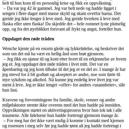
helt til hun kom til en personlig krise og fikk en oppvåkning.
– Da var jeg 42 år gammel. Jeg var helt nede og hadde ligget i
sengen i flere dager med masse skyld og skam overfor barna. Det
greide jeg ikke lenger å leve med. Jeg greide hverken å leve med
flaska eller uten flaska! Da skjedde det – hele rommet lyste plutselig
opp, og fra det øyeblikket forsvant all frykt og angst, forteller hun.
Oppdaget den røde tråden
Wenche kjente på en enorm glede og lykkefølelse, og beskriver det
som om det må ha vært en hellig ånd som brøt gjennom.
– Jeg fikk en sjanse til og kom etter hvert til en erkjennelse av hvem
jeg er. Jeg oppdaget den røde tråden i livet mitt. Det var en
åpenbaring og jeg kom tilbake til det jeg er en del av. I mange år har
jeg strevd for å bli godtatt og akseptert av andre, noe som førte til
mye sykdom og alkohol. Nå kunne jeg endelig leve livet jeg var
ment å leve. Jeg er ikke lenger «offer» for andres «usannheter», slår
hun fast.
Kravene og forventningene fra familie, skole, venner og andre
miljøfaktorer stemte ikke overens med det hun hadde på innsiden.
Oppvåkningen startet en aktiveringsprosess hvor hun tok tak i alle
traumene. Alle følelsene hun hadde fortrengt gjennom mange år.
– For meg har det ikke vært mulig å komme i kontakt med kjernen
og essensen i meg selv før jeg hadde tømt alt jeg hadde fortrengt i