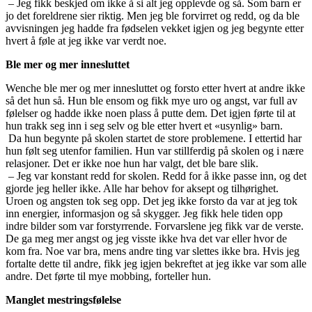
– Jeg fikk beskjed om ikke å si alt jeg opplevde og så. Som barn er
jo det foreldrene sier riktig. Men jeg ble forvirret og redd, og da ble
avvisningen jeg hadde fra fødselen vekket igjen og jeg begynte etter
hvert å føle at jeg ikke var verdt noe.
Ble mer og mer innesluttet
Wenche ble mer og mer innesluttet og forsto etter hvert at andre ikke
så det hun så. Hun ble ensom og fikk mye uro og angst, var full av
følelser og hadde ikke noen plass å putte dem. Det igjen førte til at
hun trakk seg inn i seg selv og ble etter hvert et «usynlig» barn.
Da hun begynte på skolen startet de store problemene. I ettertid har
hun følt seg utenfor familien. Hun var stillferdig på skolen og i nære
relasjoner. Det er ikke noe hun har valgt, det ble bare slik.
– Jeg var konstant redd for skolen. Redd for å ikke passe inn, og det
gjorde jeg heller ikke. Alle har behov for aksept og tilhørighet.
Uroen og angsten tok seg opp. Det jeg ikke forsto da var at jeg tok
inn energier, informasjon og så skygger. Jeg fikk hele tiden opp
indre bilder som var forstyrrende. Forvarslene jeg fikk var de verste.
De ga meg mer angst og jeg visste ikke hva det var eller hvor de
kom fra. Noe var bra, mens andre ting var slettes ikke bra. Hvis jeg
fortalte dette til andre, fikk jeg igjen bekreftet at jeg ikke var som alle
andre. Det førte til mye mobbing, forteller hun.
Manglet mestringsfølelse