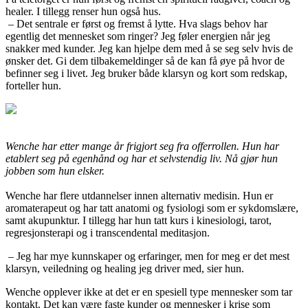
healer. I tillegg renser hun også hus.
– Det sentrale er først og fremst å lytte. Hva slags behov har
egentlig det mennesket som ringer? Jeg føler energien når jeg
snakker med kunder. Jeg kan hjelpe dem med å se seg selv hvis de
ønsker det. Gi dem tilbakemeldinger så de kan få øye på hvor de
befinner seg i livet. Jeg bruker både klarsyn og kort som redskap,
forteller hun.
Wenche har etter mange år frigjort seg fra offerrollen. Hun har
etablert seg på egenhånd og har et selvstendig liv. Nå gjør hun
jobben som hun elsker.
Wenche har flere utdannelser innen alternativ medisin. Hun er
aromaterapeut og har tatt anatomi og fysiologi som er sykdomslære,
samt akupunktur. I tillegg har hun tatt kurs i kinesiologi, tarot,
regresjonsterapi og i transcendental meditasjon.
– Jeg har mye kunnskaper og erfaringer, men for meg er det mest
klarsyn, veiledning og healing jeg driver med, sier hun.
Wenche opplever ikke at det er en spesiell type mennesker som tar
kontakt. Det kan være faste kunder og mennesker i krise som