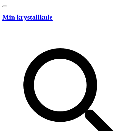
Hopp til innhold
Min krystallkule