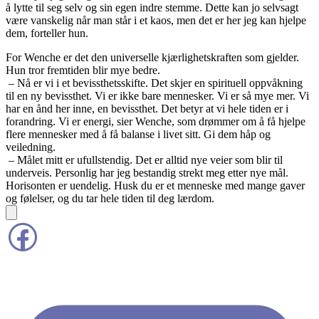
å lytte til seg selv og sin egen indre stemme. Dette kan jo selvsagt
være vanskelig når man står i et kaos, men det er her jeg kan hjelpe
dem, forteller hun.
For Wenche er det den universelle kjærlighetskraften som gjelder.
Hun tror fremtiden blir mye bedre.
– Nå er vi i et bevissthetsskifte. Det skjer en spirituell oppvåkning
til en ny bevissthet. Vi er ikke bare mennesker. Vi er så mye mer. Vi
har en ånd her inne, en bevissthet. Det betyr at vi hele tiden er i
forandring. Vi er energi, sier Wenche, som drømmer om å få hjelpe
flere mennesker med å få balanse i livet sitt. Gi dem håp og
veiledning.
– Målet mitt er ufullstendig. Det er alltid nye veier som blir til
underveis. Personlig har jeg bestandig strekt meg etter nye mål.
Horisonten er uendelig. Husk du er et menneske med mange gaver
og følelser, og du tar hele tiden til deg lærdom.