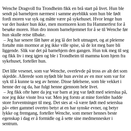
Wenche Dragvoll fra Trondheim fikk en brå start på livet. Hun ble
sendt på barnehjem nærmest i samme øyeblikk som hun ble født
fordi moren var syk og måtte være på sykehuset. Hvor lenge hun
var der husker hun ikke, men mormoren kom fra Hammerfest for å
besøke moren. Hun dro innom barnehjemmet for å se til Wenche før
hun skulle reise tilbake.
– Jeg har senere fått høre at jeg lå der helt utmagret, og at pleierne
fortalte min mormor at jeg ikke ville spise, så de lot meg bare bli
liggende. Slik var det på barnehjem den gangen. Hun tok meg til seg
og fikk liv i meg igjen og ble i Trondheim til mamma kom hjem fra
sykehuset, forteller hun.
Det lille vesenet, som var Wenche, overlevde på tross av alt det som
skjedde. Allerede som nyfødt ble hun avvist av en mor som var for
syk til å kunne ta seg av henne. Disse følelsene, som ble vekket i
henne der og da, har fulgt henne gjennom hele livet.
– Jeg fikk ofte høre da jeg var barn at jeg var født med seierslua på,
noe jeg ikke visste hva var. Men jeg forsto at mine foreldre hadde
store forventninger til meg. Det sies at «å være født med seierslua
på» etter gammel overtro betyr at en har synske evner, og betyr
lykke og fremgang, forteller Wenche, som mener hennes beste
egenskap i dag er å formidle og å sette sine medmennesker i
sentrum.