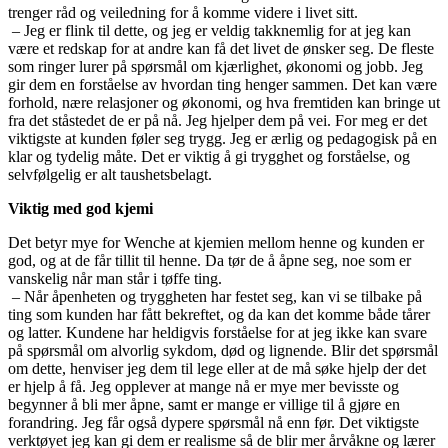
trenger råd og veiledning for å komme videre i livet sitt.
– Jeg er flink til dette, og jeg er veldig takknemlig for at jeg kan
være et redskap for at andre kan få det livet de ønsker seg. De fleste
som ringer lurer på spørsmål om kjærlighet, økonomi og jobb. Jeg
gir dem en forståelse av hvordan ting henger sammen. Det kan være
forhold, nære relasjoner og økonomi, og hva fremtiden kan bringe ut
fra det ståstedet de er på nå. Jeg hjelper dem på vei. For meg er det
viktigste at kunden føler seg trygg. Jeg er ærlig og pedagogisk på en
klar og tydelig måte. Det er viktig å gi trygghet og forståelse, og
selvfølgelig er alt taushetsbelagt.
Viktig med god kjemi
Det betyr mye for Wenche at kjemien mellom henne og kunden er
god, og at de får tillit til henne. Da tør de å åpne seg, noe som er
vanskelig når man står i tøffe ting.
– Når åpenheten og tryggheten har festet seg, kan vi se tilbake på
ting som kunden har fått bekreftet, og da kan det komme både tårer
og latter. Kundene har heldigvis forståelse for at jeg ikke kan svare
på spørsmål om alvorlig sykdom, død og lignende. Blir det spørsmål
om dette, henviser jeg dem til lege eller at de må søke hjelp der det
er hjelp å få. Jeg opplever at mange nå er mye mer bevisste og
begynner å bli mer åpne, samt er mange er villige til å gjøre en
forandring. Jeg får også dypere spørsmål nå enn før. Det viktigste
verktøyet jeg kan gi dem er realisme så de blir mer årvåkne og lærer