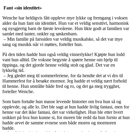
Fant «sin identitet»
Wenche har heldigvis fått oppleve mye lykke og fremgang i voksen
alder da hun fant sin identitet. Hun var et veldig sensitivt, harmonisk
og nysgjerrig barn de første leveårene. Hun likte godt at familien var
samlet med tanter, onkler og søskenbarn.
– Min familie på farssiden var veldig musikalske, så det var mye
sang og musikk når vi møttes, forteller hun.
På den tiden hadde hun også veldig vinnerlykke! Kjøpte hun lodd
vant hun alltid. De voksne begynte å spørre henne om hjelp til
tippinga, og det gjorde henne veldig stolt og glad. Det var en
lykkelig tid.
– Jeg gledet meg til sommerferiene, for da hendte det at vi dro til
Hammerfest for å besøke mormor. Jeg hadde et veldig nært forhold
til henne. Hun utstrålte både fred og ro, og det ga meg trygghet,
forteller Wenche.
Som barn fortalte hun masse levende historier om hva hun så og
opplevde, og alle lo. Det ble sagt at hun hadde livlig fantasi, men for
henne var det ikke fantasi, det var virkelighet. Hun ble etter hvert
usikker på hva hun kunne si, for moren ble redd da hun forsto at hun
hadde arvet de samme evnene som både moren og mormoren
hadde.