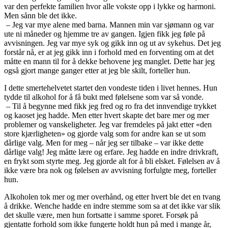
var den perfekte familien hvor alle vokste opp i lykke og harmoni.
Men sånn ble det ikke.
– Jeg var mye alene med barna. Mannen min var sjømann og var
ute ni måneder og hjemme tre av gangen. Igjen fikk jeg føle på
avvisningen. Jeg var mye syk og gikk inn og ut av sykehus. Det jeg
forstår nå, er at jeg gikk inn i forhold med en forventing om at det
måtte en mann til for å dekke behovene jeg manglet. Dette har jeg
også gjort mange ganger etter at jeg ble skilt, forteller hun.
I dette smertehelvetet startet den vondeste tiden i livet hennes. Hun
tydde til alkohol for å få bukt med følelsene som var så vonde.
– Til å begynne med fikk jeg fred og ro fra det innvendige trykket
og kaoset jeg hadde. Men etter hvert skapte det bare mer og mer
problemer og vanskeligheter. Jeg var fremdeles på jakt etter «den
store kjærligheten» og gjorde valg som for andre kan se ut som
dårlige valg. Men for meg – når jeg ser tilbake – var ikke dette
dårlige valg! Jeg måtte lære og erfare. Jeg hadde en indre drivkraft,
en frykt som styrte meg. Jeg gjorde alt for å bli elsket. Følelsen av å
ikke være bra nok og følelsen av avvisning forfulgte meg, forteller
hun.
Alkoholen tok mer og mer overhånd, og etter hvert ble det en tvang
å drikke. Wenche hadde en indre stemme som sa at det ikke var slik
det skulle være, men hun fortsatte i samme sporet. Forsøk på
gjentatte forhold som ikke fungerte holdt hun på med i mange år,