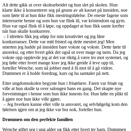
Alt dette gikk ut over skolearbeidet og hun slet på skolen. Hun
klarte ikke å konsentrere seg på grunn av alt kaoset på innsiden, noe
som førte til at hun ikke fikk mestringsfølelse. De eneste fagene som
interesserte henne og som hun var flink til, var kristendom og gym.
Hun var også flink til å løpe, og oppdaget at hun fikk uante krefter
når hun skulle konkurrere.
– I idretten fikk jeg utløp for min kreativitet og jeg likte
konkurranser. Dette var mitt fristed og dette mestret jeg! Men
smerten jeg hadde på innsiden bare vokste og vokste. Dette førte til
anoreksi, og etter hvert gikk det også ut over mage og tarm. Da jeg
vokste opp opplevde jeg at det var riktig å være tro mot systemet, og
jeg følte etter hvert mange krav jeg ikke greide å leve opp til,
forteller Wenche, som nå jobber med å få mot til å gå videre.
Drømmen er å holde foredrag, kurs og ha samtaler på nett.
Etter ungdomsskolen begynte hun i frisørlære. Faren var frisør og
ville at hun skulle ta over salongen hans en gang. Det skapte nye
forventninger i henne som hun ikke innesto for. Hun følte en plikt til
å gjøre noe hun ikke ville gjøre.
– Jeg hverken kunne eller ville ta ansvaret, og selvfølgelig kom den
følelsen igjen om at jeg ikke var bra nok, forteller hun.
Drømmen om den perfekte familien
Wenche giftet seg i ung alder og fikk etter hvert tre barn. Drømmen