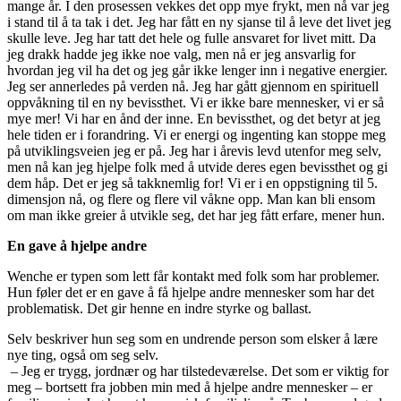
mange år. I den prosessen vekkes det opp mye frykt, men nå var jeg
i stand til å ta tak i det. Jeg har fått en ny sjanse til å leve det livet jeg
skulle leve. Jeg har tatt det hele og fulle ansvaret for livet mitt. Da
jeg drakk hadde jeg ikke noe valg, men nå er jeg ansvarlig for
hvordan jeg vil ha det og jeg går ikke lenger inn i negative energier.
Jeg ser annerledes på verden nå. Jeg har gått gjennom en spirituell
oppvåkning til en ny bevissthet. Vi er ikke bare mennesker, vi er så
mye mer! Vi har en ånd der inne. En bevissthet, og det betyr at jeg
hele tiden er i forandring. Vi er energi og ingenting kan stoppe meg
på utviklingsveien jeg er på. Jeg har i årevis levd utenfor meg selv,
men nå kan jeg hjelpe folk med å utvide deres egen bevissthet og gi
dem håp. Det er jeg så takknemlig for! Vi er i en oppstigning til 5.
dimensjon nå, og flere og flere vil våkne opp. Man kan bli ensom
om man ikke greier å utvikle seg, det har jeg fått erfare, mener hun.
En gave å hjelpe andre
Wenche er typen som lett får kontakt med folk som har problemer.
Hun føler det er en gave å få hjelpe andre mennesker som har det
problematisk. Det gir henne en indre styrke og ballast.
Selv beskriver hun seg som en undrende person som elsker å lære
nye ting, også om seg selv.
– Jeg er trygg, jordnær og har tilstedeværelse. Det som er viktig for
meg – bortsett fra jobben min med å hjelpe andre mennesker – er