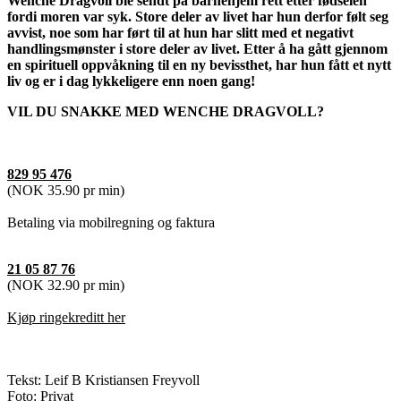
Wenche Dragvoll ble sendt på barnehjem rett etter fødselen
fordi moren var syk. Store deler av livet har hun derfor følt seg
avvist, noe som har ført til at hun har slitt med et negativt
handlingsmønster i store deler av livet. Etter å ha gått gjennom
en spirituell oppvåkning til en ny bevissthet, har hun fått et nytt
liv og er i dag lykkeligere enn noen gang!
VIL DU SNAKKE MED WENCHE DRAGVOLL?
829 95 476
(NOK 35.90 pr min)
Betaling via mobilregning og faktura
21 05 87 76
(NOK 32.90 pr min)
Kjøp ringekreditt her
Tekst: Leif B Kristiansen Freyvoll
Foto: Privat