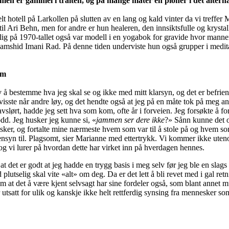
en er gammel i tralten, og på mange måter en pioner i det altern
t hotell på Larkollen på slutten av en lang og kald vinter da vi treffe
til Ari Behn, men for andre er hun healeren, den innsiktsfulle og krysta
lig på 1970-tallet også var modell i en yogabok for gravide hvor mannen
Jamshid Imani Rad. På denne tiden underviste hun også grupper i medi
om
v å bestemme hva jeg skal se og ikke med mitt klarsyn, og det er befrien
isste når andre løy, og det hendte også at jeg på en måte tok på meg and
 avslørt, hadde jeg sett hva som kom, ofte år i forveien. Jeg forsøkte å f
odd. Jeg husker jeg kunne si, «
jammen ser dere ikke
?» Sånn kunne det 
sker, og fortalte mine nærmeste hvem som var til å stole på og hvem som
t hensyn til. Plagsomt, sier Marianne med ettertrykk. Vi kommer ikke ut
 og vi lurer på hvordan dette har virket inn på hverdagen hennes.
 at det er godt at jeg hadde en trygg basis i meg selv før jeg ble en slag
nd plutselig skal vite «alt» om deg. Da er det lett å bli revet med i gal re
ktum at det å være kjent selvsagt har sine fordeler også, som blant annet mul
 utsatt for ulik og kanskje ikke helt rettferdig synsing fra mennesker s