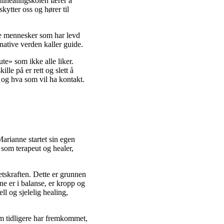
llhealingskolen lærer å
ytter oss og hører til
ge mennesker som har levd
rnative verden kaller guide.
te» som ikke alle liker.
lle på er rett og slett å
og hva som vil ha kontakt.
Marianne startet sin egen
 som terapeut og healer,
etskraften. Dette er grunnen
ne er i balanse, er kropp og
ll og sjelelig healing,
om tidligere har fremkommet,