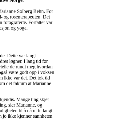
ative Norge.
r Marianne Solberg Behn. For
ll- og rosenterapeuten. Det
 fotograferte. Forfatter var
tasjon og yoga.
de. Dette var langt
res løgner. I lang tid før
ortelle de rundt meg hvordan
også være godt opp i voksen
 ikke var det. Det tok tid
enom det faktum at Marianne
s kjendis. Mange ting skjer
tning, sier Marianne, og
igheten til å nå ut til langt
om jo ikke kjenner sannheten.