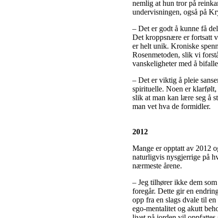
nemlig at hun tror på reinka
undervisningen, også på Kr
– Det er godt å kunne få del
Det kroppsnære er fortsatt v
er helt unik. Kroniske spen
Rosenmetoden, slik vi forstå
vanskeligheter med å bifalle
– Det er viktig å pleie sans
spirituelle. Noen er klarføl
slik at man kan lære seg å st
man vet hva de formidler.
2012
Mange er opptatt av 2012 og
naturligvis nysgjerrige på h
nærmeste årene.
– Jeg tilhører ikke dem som
foregår. Dette gir en endrin
opp fra en slags dvale til en
ego-mentalitet og akutt behov
livet på jorden vil oppfatte