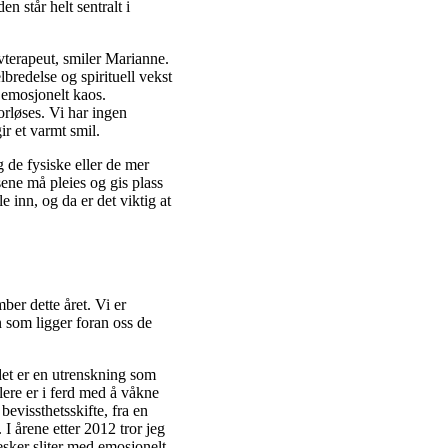
n står helt sentralt i
ivterapeut, smiler Marianne.
lbredelse og spirituell vekst
 emosjonelt kaos.
orløses. Vi har ingen
ir et varmt smil.
g de fysiske eller de mer
sene må pleies og gis plass
e inn, og da er det viktig at
er dette året. Vi er
n som ligger foran oss de
det er en utrenskning som
lere er i ferd med å våkne
bevissthetsskifte, fra en
 I årene etter 2012 tror jeg
esker sliter med emosjonelt