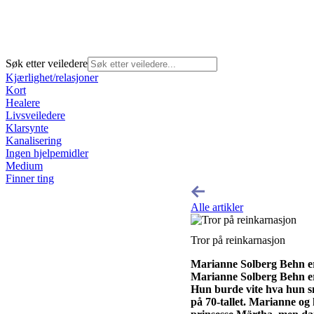
Søk etter veiledere
Kjærlighet/relasjoner
Kort
Healere
Livsveiledere
Klarsynte
Kanalisering
Ingen hjelpemidler
Medium
Finner ting
Alle artikler
Tror på reinkarnasjon
Marianne Solberg Behn er 
Marianne Solberg Behn
e
Hun burde vite hva hun sn
på 70-tallet. Marianne og