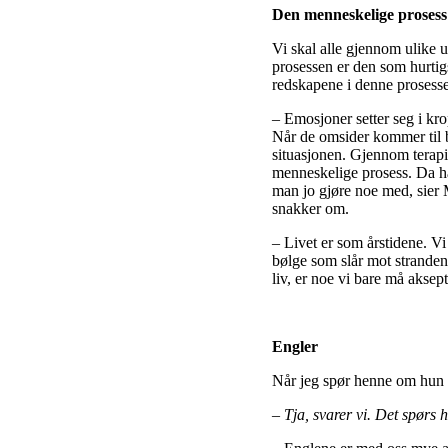
Den menneskelige prosess
Vi skal alle gjennom ulike 
prosessen er den som hurtigst
redskapene i denne prosess
– Emosjoner setter seg i kro
Når de omsider kommer til beh
situasjonen. Gjennom terapi 
menneskelige prosess. Da har
man jo gjøre noe med, sier 
snakker om.
– Livet er som årstidene. Vi
bølge som slår mot stranden f
liv, er noe vi bare må aksep
Engler
Når jeg spør henne om hun tr
–
Tja, svarer vi. Det spørs