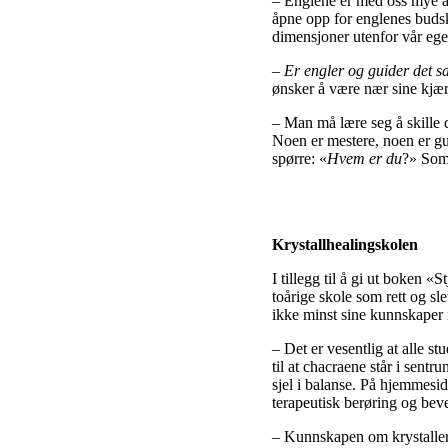
– Englene er med oss mye av
åpne opp for englenes budsk
dimensjoner utenfor vår eg
–
Er engler og guider det 
ønsker å være nær sine kjære
– Man må lære seg å skille d
Noen er mestere, noen er gui
spørre: «
Hvem er du
?» Som 
Krystallhealingskolen
I tillegg til å gi ut boken 
toårige skole som rett og sl
ikke minst sine kunnskaper
– Det er vesentlig at alle s
til at chacraene står i sent
sjel i balanse. På hjemmeside
terapeutisk berøring og beve
– Kunnskapen om krystaller 