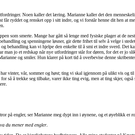
utfordringer. Noen kaller det læring. Marianne kaller det den menneskel
 får ryddet og rensket opp i sitt indre, og vi forstår henne dit hen at me
en.
ppen som smerte. Mange har gått så lenge med fysiske plager at de neste
andling og spenningene løsner, gir dette frihet til selv å velge i stedet 
og behandling kan vi hjelpe den enkelte til å smi et indre sverd. Det ka
 man jo et redskap når nye utfordringer står for døren, for det er jo slik
Marianne og smiler. Hun klarer på kort tid å overbevise denne skribent
 har vinter, vår, sommer og høst; ting vi skal igjennom på ulikt vis og ti
or så å trekke seg tilbake, varer ikke ting evig, men at ting skjer, også s
tere.
or på engler, ser Marianne meg dypt inn i øynene, og et øyeblikk er rol
 hva du mener med engler
.