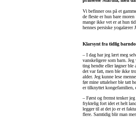
prinsesse Märtha, men dam
Vi befinner oss på et gammel
de fleste er hun bare moren 
mange ikke vet er at hun tid
hennes persiske yogalærer 
Klarsynt fra tidlig barnd
– I dag har jeg lært meg sel
vanskeligere som barn. Jeg v
ting hendte eller løgner ble
det var fatt, men ble ikke tr
alder. Jeg kunne lese menne
før mine uttalelser ble tat
er tilknyttet kongefamilien,
– Først og fremst tenker jeg
fryktelig fort idet et helt la
legger til at det jo er et fa
flere. Samtidig blir man mer