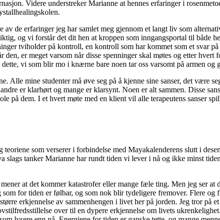
rnasjon. Videre understreker Marianne at hennes erfaringer i rosenmetode
ystallhealingskolen.
e av de erfaringer jeg har samlet meg gjennom et langt liv som alternat
iktig, og vi forstår det dit hen at kroppen som inngangsportal til både he
ninger tviholder på kontroll, en kontroll som har kommet som et svar på
r den, er meget varsom når disse spenninger skal møtes og etter hvert f
 dette, vi som blir mo i knærne bare noen tar oss varsomt på armen og g
ene. Alle mine studenter må øve seg på å kjenne sine sanser, det være se
t, andre er klarhørt og mange er klarsynt. Noen er alt sammen. Disse san
ole på dem. I et hvert møte med en klient vil alle terapeutens sanser spill
 teoriene som verserer i forbindelse med Mayakalenderens slutt i desemb
va slags tanker Marianne har rundt tiden vi lever i nå og ikke minst tide
 mener at det kommer katastrofer eller mange fæle ting. Men jeg ser at 
g som for tiden er følbar, og som nok blir tydeligere fremover. Flere og f
 større erkjennelse av sammenhengen i livet her på jorden. Jeg tror på et 
stilfredsstillelse over til en dypere erkjennelse om livets ukrenkelighet.
s som lysere enn nå. Energiene for tiden er ganske tette, og mange menn