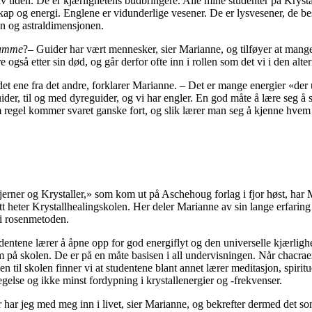
 tiden. De er kjærlighetens budbringere. Alle mine studenter på Krysta
ap og energi. Englene er vidunderlige vesener. De er lysvesener, de besk
en og astraldimensjonen.
samme
?– Guider har vært mennesker, sier Marianne, og tilføyer at man
 også etter sin død, og går derfor ofte inn i rollen som det vi i den alte
et ene fra det andre, forklarer Marianne. – Det er mange energier «der u
der, til og med dyreguider, og vi har engler. En god måte å lære seg å ski
regel kommer svaret ganske fort, og slik lærer man seg å kjenne hvem 
«Stjerner og Krystaller,» som kom ut på Aschehoug forlag i fjor høst, har 
ett heter Krystallhealingskolen. Her deler Marianne av sin lange erfaring
 i rosenmetoden.
tudentene lærer å åpne opp for god energiflyt og den universelle kjærligh
rum på skolen. De er på en måte basisen i all undervisningen. Når chacrae
n til skolen finner vi at studentene blant annet lærer meditasjon, spiritue
gelse og ikke minst fordypning i krystallenergier og -frekvenser.
har jeg med meg inn i livet, sier Marianne, og bekrefter dermed det s