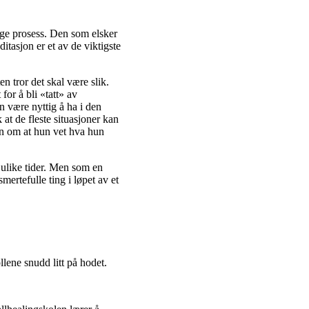
ige prosess. Den som elsker
ditasjon er et av de viktigste
n tror det skal være slik.
for å bli «tatt» av
n være nyttig å ha i den
 at de fleste situasjoner kan
en om at hun vet hva hun
l ulike tider. Men som en
mertefulle ting i løpet av et
lene snudd litt på hodet.