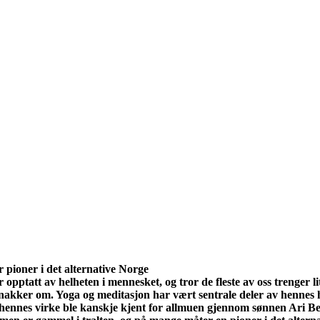
pioner i det alternative Norge
r opptatt av helheten i mennesket, og tror de fleste av oss trenger li
akker om. Yoga og meditasjon har vært sentrale deler av hennes hv
 hennes virke ble kanskje kjent for allmuen gjennom sønnen Ari 