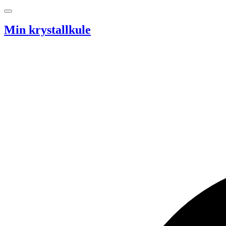
Hopp til innhold
Min krystallkule