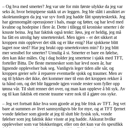
– Og hva med smerter? Jeg var ute for min første ulykke da jeg var
seks år, hvor beinpipene stakk ut av leggen. Jeg ble slått i ansiktet av
skoletannlegen da jeg var syv fordi jeg hadde fått sprøyteskrekk. Jeg
har gjennomgått operasjoner i hals, mage og føtter, og har levd med
kvalme og hodepine i flere år. Dette i tillegg til kroniske smerter i de
knuste beina. Jeg har faktisk også tenkt: Jøss, jeg er heldig, jeg må
ha fått en utrolig høy smerteterskel. Men igjen – er det sikkert at
kroppen min opplever det slik og er like enig? Har sjokkene blitt
lagret noe sted? Har jeg brukt opp smertekvoten min? Er jeg blitt
mer sensibel for smerter? Umulig å si. Smerter er bare en følelse,
den kan ikke måles. Og i dag holder jeg smertene i sjakk med TFT,
forteller Bitta. De fleste mennesker som har levd noen år, har
lignende opplevelser bak seg. Vanligvis leger tiden alle sår, og
kroppen greier selv å reparere eventuelle sjokk og traumer. Men av
og til lykkes det ikke, det kommer mer til enn det kroppen rekker å
ta hånd om, og det blir liggende igjen vonde rester som fyller opp
tønna vår. Til slutt renner det over, og man kan oppleve å bli syk. Av
og til kan faktisk ett eneste traume være nok til å gjøre oss syke.
– Jeg vet fortsatt ikke hva som gjorde at jeg ble frisk av TFT. Jeg vet
bare at summen av livet sannsynligvis ble for mye, og at TFT fjernet
vonde følelser som gjorde at jeg til slutt ble fysisk syk, vonde
følelser som jeg faktisk ikke visste at jeg hadde. Akkurat hvilke
opplevelser som var blokkeringer, eller om det kun var én spesifikk