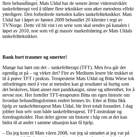
flere behandlinger. Mats Uldal har de senere årene videreutviklet
tankefeltterapi ved å tilføre flere teknikker som øker metodens effekt
ytterligere. Den forbedrede metoden kalles tankefeltteknikker. Mats
Uldal har i løpet av høsten 2009 behandlet 20 klienter i regi av
TVNorge. Dette vil bli vist i en serie som skal sendes på kanalen i
løpet av 2010, noe som vil gi massiv markedsføring av Mats Uldals
tankefeltteknikker.
Bank bort traumer og smerter!
Mange har hørt om det – tankefeltterapi (TFT). Men hva går det
egentlig ut på – og virker det? Fire av Mediums lesere ble trukket ut
til å prøve TFT i praksis. Terapeutene Mats Uldal og Bitta Wiese tok
utfordringen med å vise at metoden kan gi resultater så hurtig som
det beskrives, blant annet mot panikkangst, sinne og utbrenthet, for å
nevne noe. Her forteller TFT-terapeuten Bitta sin egen historie om
hvordan behandlingsformen endret hennes liv. Etter at Bitta fikk
hjelp av tankefeltterapeut Mats Uldal, ble livet totalt forandret. I dag
jobber hun selv som både tankefeltterapeut, TFT-instruktør og
foredragsholder. Hun deler gjerne sin historie i håp om at det kan
bidra til at andre i samme situasjon kan få hjelp.
– Da jeg kom til Mats våren 2008, var jeg så utmattet at jeg var på