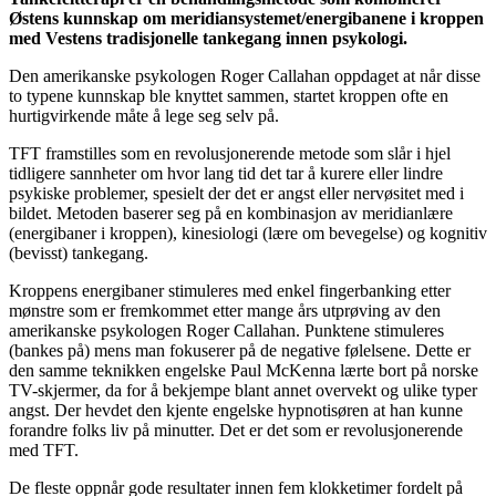
Østens kunnskap om meridiansystemet/energibanene i kroppen
med Vestens tradisjonelle tankegang innen psykologi.
Den amerikanske psykologen Roger Callahan oppdaget at når disse
to typene kunnskap ble knyttet sammen, startet kroppen ofte en
hurtigvirkende måte å lege seg selv på.
TFT framstilles som en revolusjonerende metode som slår i hjel
tidligere sannheter om hvor lang tid det tar å kurere eller lindre
psykiske problemer, spesielt der det er angst eller nervøsitet med i
bildet. Metoden baserer seg på en kombinasjon av meridianlære
(energibaner i kroppen), kinesiologi (lære om bevegelse) og kognitiv
(bevisst) tankegang.
Kroppens energibaner stimuleres med enkel fingerbanking etter
mønstre som er fremkommet etter mange års utprøving av den
amerikanske psykologen Roger Callahan. Punktene stimuleres
(bankes på) mens man fokuserer på de negative følelsene. Dette er
den samme teknikken engelske Paul McKenna lærte bort på norske
TV-skjermer, da for å bekjempe blant annet overvekt og ulike typer
angst. Der hevdet den kjente engelske hypnotisøren at han kunne
forandre folks liv på minutter. Det er det som er revolusjonerende
med TFT.
De fleste oppnår gode resultater innen fem klokketimer fordelt på