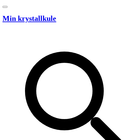
Hopp til innhold
Min krystallkule