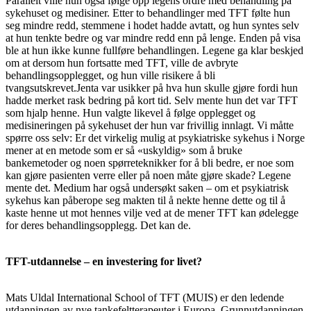
Parallelt ville hun også følge opp legens ordre med behandling på
sykehuset og medisiner. Etter to behandlinger med TFT følte hun
seg mindre redd, stemmene i hodet hadde avtatt, og hun syntes selv
at hun tenkte bedre og var mindre redd enn på lenge. Enden på visa
ble at hun ikke kunne fullføre behandlingen. Legene ga klar beskjed
om at dersom hun fortsatte med TFT, ville de avbryte
behandlingsopplegget, og hun ville risikere å bli
tvangsutskrevet.Jenta var usikker på hva hun skulle gjøre fordi hun
hadde merket rask bedring på kort tid. Selv mente hun det var TFT
som hjalp henne. Hun valgte likevel å følge opplegget og
medisineringen på sykehuset der hun var frivillig innlagt. Vi måtte
spørre oss selv: Er det virkelig mulig at psykiatriske sykehus i Norge
mener at en metode som er så «uskyldig» som å bruke
bankemetoder og noen spørreteknikker for å bli bedre, er noe som
kan gjøre pasienten verre eller på noen måte gjøre skade? Legene
mente det. Medium har også undersøkt saken – om et psykiatrisk
sykehus kan påberope seg makten til å nekte henne dette og til å
kaste henne ut mot hennes vilje ved at de mener TFT kan ødelegge
for deres behandlingsopplegg. Det kan de.
TFT-utdannelse – en investering for livet?
Mats Uldal International School of TFT (MUIS) er den ledende
utdanningen av nye tankefeltterapeuter i Europa. Grunnutdanningen