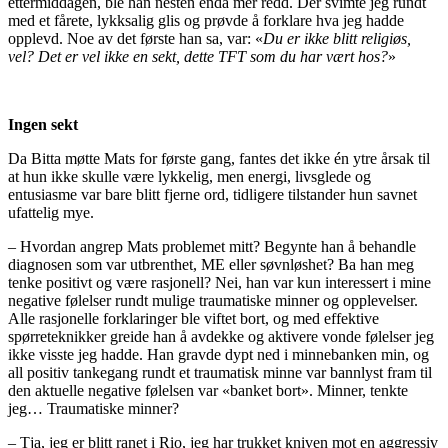
ettermiddagen, ble han nesten enda mer redd. Der svimte jeg rundt
med et fårete, lykksalig glis og prøvde å forklare hva jeg hadde
opplevd. Noe av det første han sa, var: «
Du er ikke blitt religiøs,
vel? Det er vel ikke en sekt, dette TFT som du har vært hos?
»
Ingen sekt
Da Bitta møtte Mats for første gang, fantes det ikke én ytre årsak til
at hun ikke skulle være lykkelig, men energi, livsglede og
entusiasme var bare blitt fjerne ord, tidligere tilstander hun savnet
ufattelig mye.
– Hvordan angrep Mats problemet mitt? Begynte han å behandle
diagnosen som var utbrenthet, ME eller søvnløshet? Ba han meg
tenke positivt og være rasjonell? Nei, han var kun interessert i mine
negative følelser rundt mulige traumatiske minner og opplevelser.
Alle rasjonelle forklaringer ble viftet bort, og med effektive
spørreteknikker greide han å avdekke og aktivere vonde følelser jeg
ikke visste jeg hadde. Han gravde dypt ned i minnebanken min, og
all positiv tankegang rundt et traumatisk minne var bannlyst fram til
den aktuelle negative følelsen var «banket bort». Minner, tenkte
jeg… Traumatiske minner?
– Tja, jeg er blitt ranet i Rio, jeg har trukket kniven mot en aggressiv