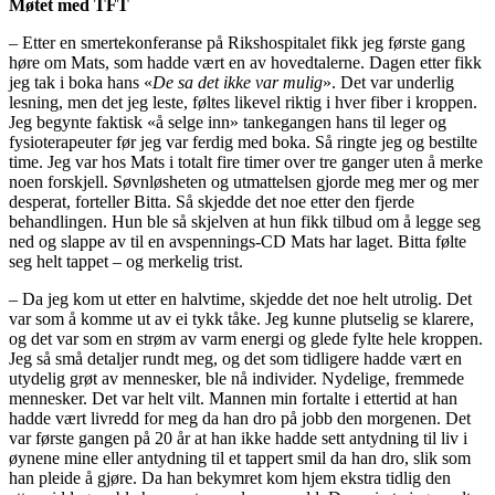
Møtet med TFT
– Etter en smertekonferanse på Rikshospitalet fikk jeg første gang
høre om Mats, som hadde vært en av hovedtalerne. Dagen etter fikk
jeg tak i boka hans «
De sa det ikke var mulig
». Det var underlig
lesning, men det jeg leste, føltes likevel riktig i hver fiber i kroppen.
Jeg begynte faktisk «å selge inn» tankegangen hans til leger og
fysioterapeuter før jeg var ferdig med boka. Så ringte jeg og bestilte
time. Jeg var hos Mats i totalt fire timer over tre ganger uten å merke
noen forskjell. Søvnløsheten og utmattelsen gjorde meg mer og mer
desperat, forteller Bitta. Så skjedde det noe etter den fjerde
behandlingen. Hun ble så skjelven at hun fikk tilbud om å legge seg
ned og slappe av til en avspennings-CD Mats har laget. Bitta følte
seg helt tappet – og merkelig trist.
– Da jeg kom ut etter en halvtime, skjedde det noe helt utrolig. Det
var som å komme ut av ei tykk tåke. Jeg kunne plutselig se klarere,
og det var som en strøm av varm energi og glede fylte hele kroppen.
Jeg så små detaljer rundt meg, og det som tidligere hadde vært en
utydelig grøt av mennesker, ble nå individer. Nydelige, fremmede
mennesker. Det var helt vilt. Mannen min fortalte i ettertid at han
hadde vært livredd for meg da han dro på jobb den morgenen. Det
var første gangen på 20 år at han ikke hadde sett antydning til liv i
øynene mine eller antydning til et tappert smil da han dro, slik som
han pleide å gjøre. Da han bekymret kom hjem ekstra tidlig den