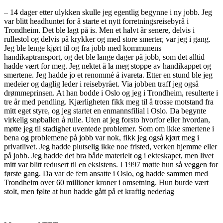
– 14 dager etter ulykken skulle jeg egentlig begynne i ny jobb. Jeg
var blitt headhuntet for å starte et nytt forretningsreisebyrå i
Trondheim. Det ble lagt på is. Men et halvt år senere, delvis i
rullestol og delvis på krykker og med store smerter, var jeg i gang.
Jeg ble lenge kjørt til og fra jobb med kommunens
handikaptransport, og det ble lange dager på jobb, som det alltid
hadde vært for meg. Jeg nektet å la meg stoppe av handikappet og
smertene. Jeg hadde jo et renommé å ivareta. Etter en stund ble jeg
medeier og daglig leder i reisebyrået. Via jobben traff jeg også
drømmeprinsen. At han bodde i Oslo og jeg i Trondheim, resulterte i
tre år med pendling. Kjærligheten fikk meg til å trosse motstand fra
mitt eget styre, og jeg startet en enmannsfilial i Oslo. Da begynte
virkelig snøballen å rulle. Uten at jeg forsto hvorfor eller hvordan,
møtte jeg til stadighet uventede problemer. Som om ikke smertene i
bena og problemene på jobb var nok, fikk jeg også kjørt meg i
privatlivet. Jeg hadde plutselig ikke noe fristed, verken hjemme eller
på jobb. Jeg hadde det bra både materielt og i ekteskapet, men livet
mitt var blitt redusert til en eksistens. I 1997 møtte hun så veggen for
første gang. Da var de fem ansatte i Oslo, og hadde sammen med
Trondheim over 60 millioner kroner i omsetning. Hun burde vært
stolt, men følte at hun hadde gått på et kraftig nederlag