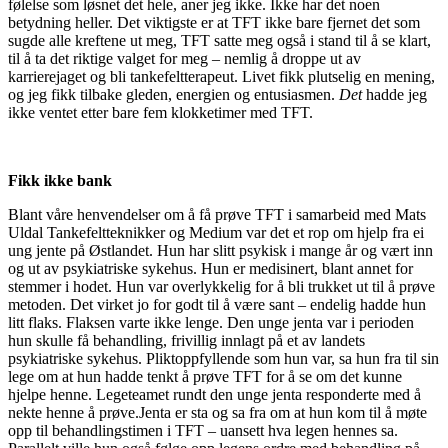
følelse som løsnet det hele, aner jeg ikke. Ikke har det noen
betydning heller. Det viktigste er at TFT ikke bare fjernet det som
sugde alle kreftene ut meg, TFT satte meg også i stand til å se klart,
til å ta det riktige valget for meg – nemlig å droppe ut av
karrierejaget og bli tankefeltterapeut. Livet fikk plutselig en mening,
og jeg fikk tilbake gleden, energien og entusiasmen.
Det
hadde jeg
ikke ventet etter bare fem klokketimer med TFT.
Fikk ikke bank
Blant våre henvendelser om å få prøve TFT i samarbeid med Mats
Uldal Tankefeltteknikker og Medium var det et rop om hjelp fra ei
ung jente på Østlandet. Hun har slitt psykisk i mange år og vært inn
og ut av psykiatriske sykehus. Hun er medisinert, blant annet for
stemmer i hodet. Hun var overlykkelig for å bli trukket ut til å prøve
metoden. Det virket jo for godt til å være sant – endelig hadde hun
litt flaks. Flaksen varte ikke lenge. Den unge jenta var i perioden
hun skulle få behandling, frivillig innlagt på et av landets
psykiatriske sykehus. Pliktoppfyllende som hun var, sa hun fra til sin
lege om at hun hadde tenkt å prøve TFT for å se om det kunne
hjelpe henne. Legeteamet rundt den unge jenta responderte med å
nekte henne å prøve.Jenta er sta og sa fra om at hun kom til å møte
opp til behandlingstimen i TFT – uansett hva legen hennes sa.