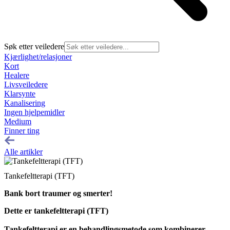
Søk etter veiledere
Kjærlighet/relasjoner
Kort
Healere
Livsveiledere
Klarsynte
Kanalisering
Ingen hjelpemidler
Medium
Finner ting
Alle artikler
Tankefeltterapi (TFT)
Bank bort traumer og smerter!
Dette er tankefeltterapi (TFT)
Tankefeltterapi er en behandlingsmetode som kombinerer