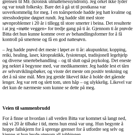
grensen til ME (kronisk utmattelsessyndrom). Jeg orket ikke lyder
og var totalt folkesky. Bare det å gå ut til postkassa var
uoverkommelig for meg. I en toårsperiode hadde jeg hatt kvalme og
stresshodepine døgnet rundt. Jeg hadde slitt med store
søvnproblemer i 20 år i tillegg til store smerter i beina. Det resulterte
i at jeg «møtte veggen» for tredje gang på ti år. Gjennom ti år prøvde
Bitta det hun kunne komme over av behandlingsformer for å få
kontroll på smertene og få en god nattesøvn.
– Jeg hadde prøvd det meste i løpet av ti år: akupunktur, kopping,
reiki, healing, laser, kiropraktikk, fysioterapi, tradisjonell legehjelp
og diverse smertebehandling – og til slutt også psykolog. Det eneste
jeg nektet å begynne med, var medikamenter. Jeg hadde lest et tårn
av selvutviklingsbøker, og visste det meste om positiv tenkning og
det å nå sine mål. Men jeg greide likevel ikke å holde det gående
lenger. Jeg var rett og slett tom, uten håp – og ulykkelig. Likevel var
det kun de nærmeste som kunne se dette på meg.
Veien til sammenbrudd
For å finne ut hvordan i all verden Bitta var kommet så langt ned,
må vi 20 år tilbake i tid, mens hun ennå var ung. Hun begynte å
hoppe fallskjerm for å sprenge grenser for å utfordre seg selv og
kjenne at hun levde utenom all jobbingen.