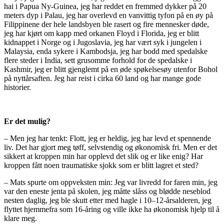
hai i Papua Ny-Guinea, jeg har reddet en fremmed dykker på 20
meters dyp i Palau, jeg har overlevd en vanvittig tyfon på en øy på
Filippinene der hele landsbyen ble rasert og fire mennesker døde,
jeg har kjørt om kapp med orkanen Floyd i Florida, jeg er blitt
kidnappet i Norge og i Jugoslavia, jeg har vært syk i jungelen i
Malaysia, enda sykere i Kambodsja, jeg har bodd med spedalske
flere steder i India, sett grusomme forhold for de spedalske i
Kashmir, jeg er blitt gjenglemt på en øde spøkelsesøy utenfor Bohol
på nyttårsaften. Jeg har reist i cirka 60 land og har mange gode
historier.
Er det mulig?
– Men jeg har tenkt: Flott, jeg er heldig, jeg har levd et spennende
liv. Det har gjort meg tøff, selvstendig og økonomisk fri. Men er det
sikkert at kroppen min har opplevd det slik og er like enig? Har
kroppen fått noen traumatiske sjokk som er blitt lagret et sted?
– Mats spurte om oppveksten min: Jeg var livredd for faren min, jeg
var den eneste jenta på skolen, jeg måtte slåss og blødde neseblod
nesten daglig, jeg ble skutt etter med hagle i 10–12-årsalderen, jeg
flyttet hjemmefra som 16-åring og ville ikke ha økonomisk hjelp til å
klare meg.