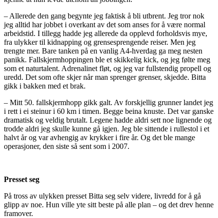
– Allerede den gang begynte jeg faktisk å bli utbrent. Jeg tror nok
jeg alltid har jobbet i overkant av det som anses for å være normal
arbeidstid. I tillegg hadde jeg allerede da opplevd forholdsvis mye,
fra ulykker til kidnapping og grensesprengende reiser. Men jeg
trengte mer. Bare tanken på en vanlig A4-hverdag ga meg nesten
panikk. Fallskjermhoppingen ble et skikkelig kick, og jeg følte meg
som et naturtalent. Adrenalinet fløt, og jeg var fullstendig propell og
uredd. Det som ofte skjer når man sprenger grenser, skjedde. Bitta
gikk i bakken med et brak.
– Mitt 50. fallskjermhopp gikk galt. Av forskjellig grunner landet jeg
i rett i ei steinur i 60 km i timen. Begge beina knuste. Det var ganske
dramatisk og veldig brutalt. Legene hadde aldri sett noe lignende og
trodde aldri jeg skulle kunne gå igjen. Jeg ble sittende i rullestol i et
halvt år og var avhengig av krykker i fire år. Og det ble mange
operasjoner, den siste så sent som i 2007.
Presset seg
På tross av ulykken presset Bitta seg selv videre, livredd for å gå
glipp av noe. Hun ville yte sitt beste på alle plan – og det drev henne
framover.