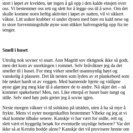
stort i løpet av kvelden, tør ingen å gå opp i den kalde etasjen over
oss. Vi bestemmer oss rett og slett for å legge oss til å sove. Om det
skulle komme noen heftig aktivitet i løpet av natten, vil vi sikkert
våkne. Litt usikre krabber vi under dynen med bare en kald nese og
to store forventningsfulle øyne som stikker halvengstelig opp fra tre
senger.
Smell i huset
Utrolig nok sovner vi snart. Ann Magritt sov riktignok ikke så godt,
men det kom av snorkingen i rommet. Selv bråvåkner jeg da det
smeller til i huset. For meg virker smellet usannsynlig høyt og
vanskelig å plassere. Det låt nesten som lyden av et plankebord som
ble røsket hardt ut av veggen. Med hamrende hjerte og vidåpne
øyne gjør jeg meg klar til å alarmere de to andre. Nå skjer det – nå
kommer spøkelsene! Men, nei. Like etterpå er huset bare tungt og
stille. Selv med høy puls greier jeg å sovne igjen.
Neste morgen våkner vi til solskinn på utsiden, uten å ha så mye å
frykte. Mens vi nyter morgenkaffen bestemmer Vibeke og jeg at vi
skal komme tilbake senere. Kanskje vi har vært for snille, rett og
slett vært et hyggelig besøk for eventuelle usynlige beboere? Var det
ikke så at Kerstin bodde alene? Kanskje det vil provosere henne om