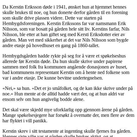
Da Kerstin Eriksson døde i 1941, ønsket hun at hjemmet hennes
skulle brukes til noe, og hun donerte derfor gården til en forening
som skulle drive plassen videre. Dette var starten på
Hembygdsforeningen. Kerstin Erikssons far var namsmann Erik
Nilsson, som var bosatt på gården hele sitt liv. Kerstins farfar, Nils
Nilsson, ble etter at han giftet seg med Kersti Eriksdotter eier av
gården. Man vet med sikkerhet at det var Nils Nilsson som bygde
andre etasje på hovedhuset en gang på 1860-tallet.
Hembygdsgården hadde rykte på seg for å være et spøkelseshus
allerede før Kerstin døde. Da hun skulle skrive under papirene
sammen med folk fra kommunen angående donasjonen av huset,
bad kommunens representant Kerstin om å hente ned folkene som
var i andre etasje. De kunne bevitne undertegnelsen.
«Nei,» sa hun. «Det er jo småfolket, og de kan ikke skrive under på
noe.» Hun mente at de alltid hadde vært der, og at hun aldri var
ensom selv om hun angivelig bodde alene.
Det skal være skjedd mye uforklarlig opp gjennom årene på gården.
Mange spøkelsesjegere har forsøkt å overnatte der, men flere av dem
har flyktet i vill panikk.
Kerstin skrev i sitt testamente at ingenting skulle fjernes fra gården.
Hennes siste vilje var at gården skulle brukes aktivt, og at