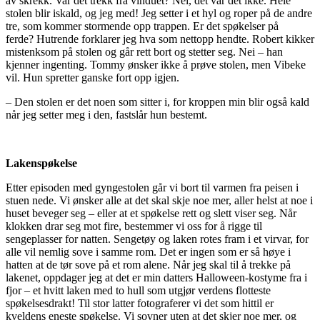
av skrekk. Var det trekk fra vinduet? Nei, det var det ikke. Hele
stolen blir iskald, og jeg med! Jeg setter i et hyl og roper på de andre
tre, som kommer stormende opp trappen. Er det spøkelser på
ferde? Hutrende forklarer jeg hva som nettopp hendte. Robert kikker
mistenksom på stolen og går rett bort og stetter seg. Nei – han
kjenner ingenting. Tommy ønsker ikke å prøve stolen, men Vibeke
vil. Hun spretter ganske fort opp igjen.
– Den stolen er det noen som sitter i, for kroppen min blir også kald
når jeg setter meg i den, fastslår hun bestemt.
Lakenspøkelse
Etter episoden med gyngestolen går vi bort til varmen fra peisen i
stuen nede. Vi ønsker alle at det skal skje noe mer, aller helst at noe i
huset beveger seg – eller at et spøkelse rett og slett viser seg. Når
klokken drar seg mot fire, bestemmer vi oss for å rigge til
sengeplasser for natten. Sengetøy og laken rotes fram i et virvar, for
alle vil nemlig sove i samme rom. Det er ingen som er så høye i
hatten at de tør sove på et rom alene. Når jeg skal til å trekke på
lakenet, oppdager jeg at det er min datters Halloween-kostyme fra i
fjor – et hvitt laken med to hull som utgjør verdens flotteste
spøkelsesdrakt! Til stor latter fotograferer vi det som hittil er
kveldens eneste spøkelse. Vi sovner uten at det skjer noe mer, og