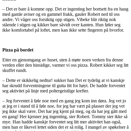
– Det er bare å komme opp. Det er ingenting her bortsett fra en haug
med gamle aviser og en gammel frakk, gauler Robert ned til oss
andre. Vi våger oss forsiktig opp stigen. Vibeke blir riktig nok
stående i stigen og kikker bare såvidt over kanten. Hun føler seg
ikke komfortabel på loftet, men kan ikke sette fingeren på hvorfor.
Pizza på bordet
Etter en gjenomgang av huset, uten å møte noen verken fra denne
verden eller den hinsidige, varmer vi oss pizza. Robert kikker seg litt
skuffet rundt.
– Dette er skikkelig nedtur! sukker han Det er tydelig at vi kanskje
har skrudd forventningene til gutta litt for høyt. De hadde forventet
seg aktivitet på linje med poltergeistlige krefter.
– Jeg forventet å føle noe med en gang jeg kom inn døra. Jeg vet jo
at jeg er i stand til å føle noe, for jeg har vært på plasser der jeg vet
jeg ikke skal være. Det har jeg kjent på meg, og da har jeg gått med
en gang! Her kjenner jeg ingenting, sier Robert. Tommy sier ikke så
mye. Han hadde kanskje forventet seg litt mer aktivitet han også,
men han er likevel lettet siden det er så rolig. I mangel av spøkelser å