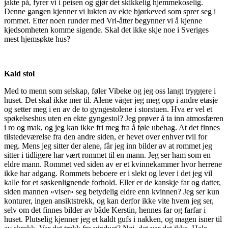
jakte på, fyrer vi i peisen og gjør det skikkelig hjemmekoselig.
Denne gangen kjenner vi lukten av ekte bjørkeved som sprer seg i
rommet. Etter noen runder med Vri-åtter begynner vi å kjenne
kjedsomheten komme sigende. Skal det ikke skje noe i Sveriges
mest hjemsøkte hus?
Kald stol
Med to menn som selskap, føler Vibeke og jeg oss langt tryggere i
huset. Det skal ikke mer til. Alene våger jeg meg opp i andre etasje
og setter meg i en av de to gyngestolene i storstuen. Hva er vel et
spøkelseshus uten en ekte gyngestol? Jeg prøver å ta inn atmosfæren
i ro og mak, og jeg kan ikke fri meg fra å føle ubehag. At det finnes
tilstedeværelse fra den andre siden, er hevet over enhver tvil for
meg. Mens jeg sitter der alene, får jeg inn bilder av at rommet jeg
sitter i tidligere har vært rommet til en mann. Jeg ser ham som en
eldre mann. Rommet ved siden av er et kvinnekammer hvor herrene
ikke har adgang. Rommets beboere er i slekt og lever i det jeg vil
kalle for et søskenlignende forhold. Eller er de kanskje far og datter,
siden mannen «viser» seg betydelig eldre enn kvinnen? Jeg ser kun
konturer, ingen ansiktstrekk, og kan derfor ikke vite hvem jeg ser,
selv om det finnes bilder av både Kerstin, hennes far og farfar i
huset. Plutselig kjenner jeg et kaldt gufs i nakken, og magen isner til