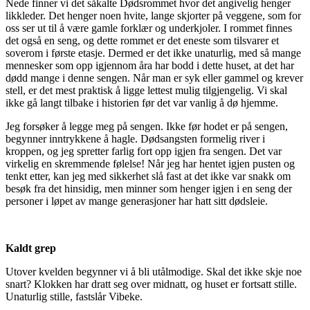
Nede finner vi det såkalte Dødsrommet hvor det angivelig henger
likkleder. Det henger noen hvite, lange skjorter på veggene, som for
oss ser ut til å være gamle forklær og underkjoler. I rommet finnes
det også en seng, og dette rommet er det eneste som tilsvarer et
soverom i første etasje. Dermed er det ikke unaturlig, med så mange
mennesker som opp igjennom åra har bodd i dette huset, at det har
dødd mange i denne sengen. Når man er syk eller gammel og krever
stell, er det mest praktisk å ligge lettest mulig tilgjengelig. Vi skal
ikke gå langt tilbake i historien før det var vanlig å dø hjemme.
Jeg forsøker å legge meg på sengen. Ikke før hodet er på sengen,
begynner inntrykkene å hagle. Dødsangsten formelig river i
kroppen, og jeg spretter farlig fort opp igjen fra sengen. Det var
virkelig en skremmende følelse! Når jeg har hentet igjen pusten og
tenkt etter, kan jeg med sikkerhet slå fast at det ikke var snakk om
besøk fra det hinsidig, men minner som henger igjen i en seng der
personer i løpet av mange generasjoner har hatt sitt dødsleie.
Kaldt grep
Utover kvelden begynner vi å bli utålmodige. Skal det ikke skje noe
snart? Klokken har dratt seg over midnatt, og huset er fortsatt stille.
Unaturlig stille, fastslår Vibeke.