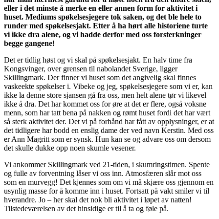
eller i det minste å merke en eller annen form for aktivitet i
huset. Mediums spøkelsesjegere tok saken, og det ble hele to
runder med spøkelsesjakt. Etter å ha hørt alle historiene turte
vi ikke dra alene, og vi hadde derfor med oss forsterkninger
begge gangene!
Det er tidlig høst og vi skal på spøkelsesjakt. En halv time fra
Kongsvinger, over grensen til nabolandet Sverige, ligger
Skillingmark. Der finner vi huset som det angivelig skal finnes
vaskeekte spøkelser i. Vibeke og jeg, spøkelsesjegere som vi er, kan
ikke la denne store sjansen gå fra oss, men helt alene tør vi likevel
ikke å dra. Det har kommet oss for øre at det er flere, også voksne
menn, som har tatt bena på nakken og rømt huset fordi det har vært
så sterk aktivitet der. Det vi på forhånd har fått av opplysninger, er at
det tidligere har bodd en enslig dame der ved navn Kerstin. Med oss
er Ann Magritt som er synsk. Hun kan se og advare oss om dersom
det skulle dukke opp noen skumle vesener.
Vi ankommer Skillingmark ved 21-tiden, i skumringstimen. Spente
og fulle av forventning låser vi oss inn. Atmosfæren slår mot oss
som en murvegg! Det kjennes som om vi må skjære oss gjennom en
usynlig masse for å komme inn i huset. Fortsatt på vakt smiler vi til
hverandre. Jo – her skal det nok bli aktivitet i løpet av natten!
Tilstedeværelsen av det hinsidige er til å ta og føle på.