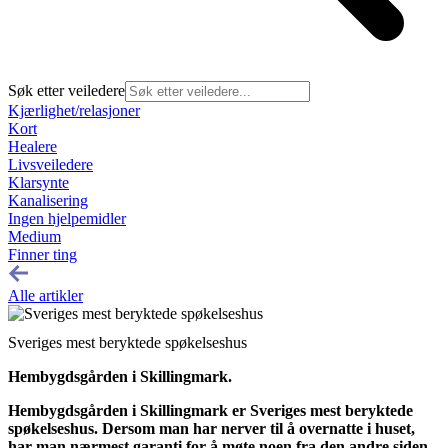
Søk etter veiledere
Kjærlighet/relasjoner
Kort
Healere
Livsveiledere
Klarsynte
Kanalisering
Ingen hjelpemidler
Medium
Finner ting
Alle artikler
Sveriges mest beryktede spøkelseshus
Hembygdsgården i Skillingmark.
Hembygdsgården i Skillingmark er Sveriges mest beryktede
spøkelseshus. Dersom man har nerver til å overnatte i huset,
har man nærmest garanti for å møte noen fra den andre siden,