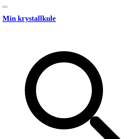
Hopp til innhold
Min krystallkule