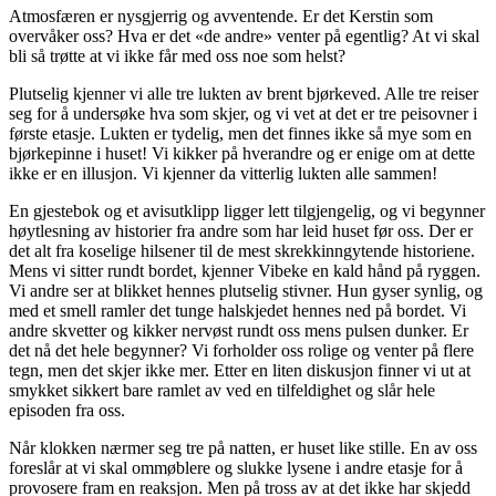
Atmosfæren er nysgjerrig og avventende. Er det Kerstin som
overvåker oss? Hva er det «de andre» venter på egentlig? At vi skal
bli så trøtte at vi ikke får med oss noe som helst?
Plutselig kjenner vi alle tre lukten av brent bjørkeved. Alle tre reiser
seg for å undersøke hva som skjer, og vi vet at det er tre peisovner i
første etasje. Lukten er tydelig, men det finnes ikke så mye som en
bjørkepinne i huset! Vi kikker på hverandre og er enige om at dette
ikke er en illusjon. Vi kjenner da vitterlig lukten alle sammen!
En gjestebok og et avisutklipp ligger lett tilgjengelig, og vi begynner
høytlesning av historier fra andre som har leid huset før oss. Der er
det alt fra koselige hilsener til de mest skrekkinngytende historiene.
Mens vi sitter rundt bordet, kjenner Vibeke en kald hånd på ryggen.
Vi andre ser at blikket hennes plutselig stivner. Hun gyser synlig, og
med et smell ramler det tunge halskjedet hennes ned på bordet. Vi
andre skvetter og kikker nervøst rundt oss mens pulsen dunker. Er
det nå det hele begynner? Vi forholder oss rolige og venter på flere
tegn, men det skjer ikke mer. Etter en liten diskusjon finner vi ut at
smykket sikkert bare ramlet av ved en tilfeldighet og slår hele
episoden fra oss.
Når klokken nærmer seg tre på natten, er huset like stille. En av oss
foreslår at vi skal ommøblere og slukke lysene i andre etasje for å
provosere fram en reaksjon. Men på tross av at det ikke har skjedd