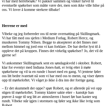
vi har med herrebesøk? Vi pakker sammen og vinker farvel til
eventuelle spøkelser som måtte være der, men som ikke ville hilse på
oss. Vi lover å komme sterkere tilbake!
Herrene er med
Vibeke og jeg forbereder oss til neste overnatting på Skillingmark.
Vi har fått med oss sjefen i Medium Forlag, Robert Hercz, og
musikeren Tommy Nilsen. Begge to aksepterer at det finnes mer
mellom himmel og jord enn vi kan forklare. De har derfor lyst til å
oppleve det på kroppen. Finnes det virkelig spøkelser? Jo, det vil de
gjerne se!
Vi ankommer Skillingmark sent en søndagskveld i oktober. Robert,
klar for eventyr med Indiana Jones-hatt, er ivrig etter å møte
spøkelsene og vil ta en runde i huset med en gang. Vi jentene føler
oss litt bedre ivaretatt nå som vi har med oss to menn, og viser døren
opp til mørkeloftet. Vi våget jo ikke å dra inn der forrige gang.
– Er det skummelt der oppe? spør Robert, og er allerede på vei opp
stigen til mørkeloftet. Tommy klatrer sakte etter – kanskje han
prøver å suge til seg litt av atmosfæren i huset før han kaster seg
rundt. Vibeke står igjen i storstuen og føler seg ikke like ivrig som
Robert.