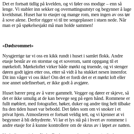
Det er fortsatt tidlig på kvelden, og vi føler oss modige – enn så
lenge. Vi stabler inn sekker og overnattingsutstyr og begynner å lage
kveldsmat. Huset har to etasjer og mange rom, men ingen av oss tør
å sove alene. Derfor rigger vi til tre sengeplasser i stuen nede. Når
man er på spøkelsesjakt må man holde sammen!
«Dødsrommet»
Nysgjerrige tar vi oss en kikk rundt i huset i samlet flokk. Andre
etasje består av en storstue og et soverom, samt oppgang til et
mørkeloft. Mørkeloftet virker både mørkt og truende, og vi stenger
døren godt igjen etter oss, etter så vidt å ha stukket nesen innenfor.
Dit inn våger vi oss ikke! Om det er fordi det er et mørkt loft eller
noe annet udefinerbart, er ikke godt å avgjøre.
Huset bærer preg av å være gammelt. Vegger og dører er skjeve, så
det er ikke umulig at de kan bevege seg på egen hånd. Rommene er
fullt møblert, med fotografier, bøker, duker og andre ting helt tilbake
fra den tiden huset var bebodd. Det føles som om vi snoker i et
privat hjem. Atmosfæren er fortsatt veldig tett, og vi kjenner at vi
begynner å bli dehydrerte. Vi lar et lys stå på i hvert av rommene i
andre etasje for å kunne kontrollere om de skrus av i løpet av natten.