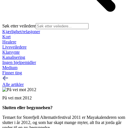
Søk etter veiledere
Kjærlighet/relasjoner
Kort
Healere
Livsveiledere
Klarsynte
Kanalisering
Ingen hjelpemidler
Medium
Finner ting
Alle artikler
På vei mot 2012
Slutten eller begynnelsen?
Temaet for Storefjell Alternativfestival 2011 er Mayakalenderen som
slutter i år 2012, og som har skapt mange myter, alt fra at jorda går
under til en ny begynnelse.