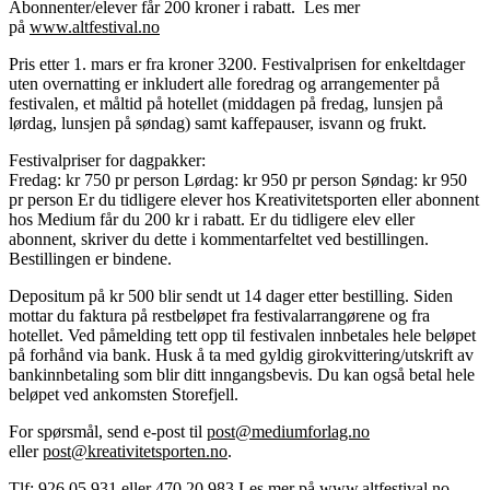
Abonnenter/elever får 200 kroner i rabatt. Les mer
på
www.altfestival.no
Pris etter 1. mars er fra kroner 3200. Festivalprisen for enkeltdager
uten overnatting er inkludert alle foredrag og arrangementer på
festivalen, et måltid på hotellet (middagen på fredag, lunsjen på
lørdag, lunsjen på søndag) samt kaffepauser, isvann og frukt.
Festivalpriser for dagpakker:
Fredag: kr 750 pr person Lørdag: kr 950 pr person Søndag: kr 950
pr person Er du tidligere elever hos Kreativitetsporten eller abonnent
hos Medium får du 200 kr i rabatt. Er du tidligere elev eller
abonnent, skriver du dette i kommentarfeltet ved bestillingen.
Bestillingen er bindene.
Depositum på kr 500 blir sendt ut 14 dager etter bestilling. Siden
mottar du faktura på restbeløpet fra festivalarrangørene og fra
hotellet. Ved påmelding tett opp til festivalen innbetales hele beløpet
på forhånd via bank. Husk å ta med gyldig girokvittering/utskrift av
bankinnbetaling som blir ditt inngangsbevis. Du kan også betal hele
beløpet ved ankomsten Storefjell.
For spørsmål, send e-post til
post@mediumforlag.no
eller
post@kreativitetsporten.no
.
Tlf: 926 05 931 eller 470 20 983 Les mer på
www.altfestival.no