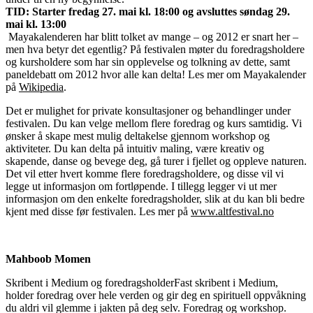
TID: Starter fredag 27. mai kl. 18:00 og avsluttes søndag 29.
mai kl. 13:00
Mayakalenderen har blitt tolket av mange – og 2012 er snart her –
men hva betyr det egentlig? På festivalen møter du foredragsholdere
og kursholdere som har sin opplevelse og tolkning av dette, samt
paneldebatt om 2012 hvor alle kan delta! Les mer om Mayakalender
på
Wikipedia
.
Det er mulighet for private konsultasjoner og behandlinger under
festivalen. Du kan velge mellom flere foredrag og kurs samtidig. Vi
ønsker å skape mest mulig deltakelse gjennom workshop og
aktiviteter. Du kan delta på intuitiv maling, være kreativ og
skapende, danse og bevege deg, gå turer i fjellet og oppleve naturen.
Det vil etter hvert komme flere foredragsholdere, og disse vil vi
legge ut informasjon om fortløpende. I tillegg legger vi ut mer
informasjon om den enkelte foredragsholder, slik at du kan bli bedre
kjent med disse før festivalen. Les mer på
www.altfestival.no
Mahboob Momen
Skribent i Medium og foredragsholderFast skribent i Medium,
holder foredrag over hele verden og gir deg en spirituell oppvåkning
du aldri vil glemme i jakten på deg selv. Foredrag og workshop.