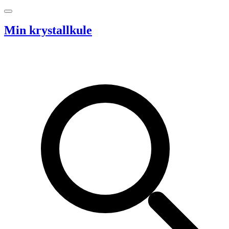
Hopp til innhold
Min krystallkule