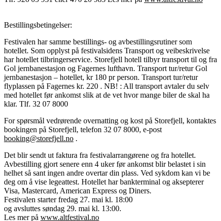
Bestillingsbetingelser:
Festivalen har samme bestillings- og avbestillingsrutiner som
hotellet. Som opplyst på festivalsidens Transport og veibeskrivelse
har hotellet tilbringerservice. Storefjell hotell tilbyr transport til og fra
Gol jernbanestasjon og Fagernes lufthavn. Transport tur/retur Gol
jernbanestasjon – hotellet, kr 180 pr person. Transport tur/retur
flyplassen på Fagernes kr. 220 . NB! : All transport avtaler du selv
med hotellet før ankomst slik at de vet hvor mange biler de skal ha
klar. Tlf. 32 07 8000
For spørsmål vedrørende overnatting og kost på Storefjell, kontaktes
bookingen på Storefjell, telefon 32 07 8000, e-post
booking@storefjell.no
.
Det blir sendt ut faktura fra festivalarrangørene og fra hotellet.
Avbestilling gjort senere enn 4 uker før ankomst blir belastet i sin
helhet så sant ingen andre overtar din plass. Ved sykdom kan vi be
deg om å vise legeattest. Hotellet har bankterminal og aksepterer
Visa, Mastercard, American Express og Diners.
Festivalen starter fredag 27. mai kl. 18:00
og avsluttes søndag 29. mai kl. 13:00.
Les mer på
www.altfestival.no