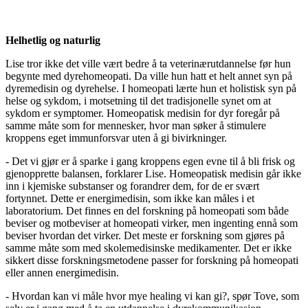
Helhetlig og naturlig
Lise tror ikke det ville vært bedre å ta veterinærutdannelse før hun
begynte med dyrehomeopati. Da ville hun hatt et helt annet syn på
dyremedisin og dyrehelse. I homeopati lærte hun et holistisk syn på
helse og sykdom, i motsetning til det tradisjonelle synet om at
sykdom er symptomer. Homeopatisk medisin for dyr foregår på
samme måte som for mennesker, hvor man søker å stimulere
kroppens eget immunforsvar uten å gi bivirkninger.
- Det vi gjør er å sparke i gang kroppens egen evne til å bli frisk og
gjenopprette balansen, forklarer Lise. Homeopatisk medisin går ikke
inn i kjemiske substanser og forandrer dem, for de er svært
fortynnet. Dette er energimedisin, som ikke kan måles i et
laboratorium. Det finnes en del forskning på homeopati som både
beviser og motbeviser at homeopati virker, men ingenting ennå som
beviser hvordan det virker. Det meste er forskning som gjøres på
samme måte som med skolemedisinske medikamenter. Det er ikke
sikkert disse forskningsmetodene passer for forskning på homeopati
eller annen energimedisin.
- Hvordan kan vi måle hvor mye healing vi kan gi?, spør Tove, som