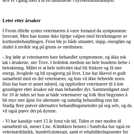
selv er i gang med å ta en utdannelse i dyrekommunikasjon.
Leter etter årsaker
I Frosts tilfelle syntes veterinæren å være fornøyd da symptomene
forsvant. Men han kunne ikke hjelpe valpen med bivirkningene av
kortisonbehandlingen. Frost ble jo både utmattet, slapp, energiløs og
sluttet å utvikle seg på grunn av medisinen.
- Jeg følte at veterinæren bare behandlet symptomene, og ikke tok
tak i årsakene, sier Tove. I holistisk medisin tas hele hundens helse i
betraktning. Målet er at hele individet skal bli friskere og få mer
energi, livsglede og bli nysgjerrig på livet. Lise har likevel et godt
samarbeid med en del veterinærer, og hun vil ikke bebreide noen.
Hun har bare et annet ståsted, og oppfordrer veterinærer til å lete
grundigere etter årsaker når man behandler dyr. Sammenlignet med
for 10 år siden ser hun at både veterinærer og folk flest begynner å
bli mye mer åpne for alternativ og naturlig behandling enn før.
Stadig flere prøver alternative behandlingsmetoder på seg selv, og da
vil også prøve det på dyrene.
- Vi har kanskje vært 15 år forut vår tid. Tiden er mer moden til
samarbeid nå, mener Lise. Klinikken hennes i Sandvika har også en
veterinærklinikk, hundefysioterapi, samt et rehabiliteringssenter for