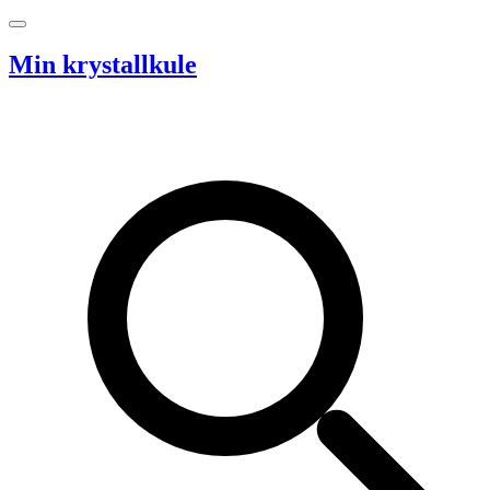
Hopp til innhold
Min krystallkule