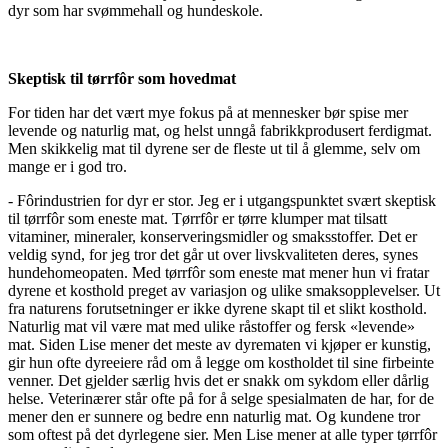
dyr som har svømmehall og hundeskole.
Skeptisk til tørrfôr som hovedmat
For tiden har det vært mye fokus på at mennesker bør spise mer
levende og naturlig mat, og helst unngå fabrikkprodusert ferdigmat.
Men skikkelig mat til dyrene ser de fleste ut til å glemme, selv om
mange er i god tro.
- Fôrindustrien for dyr er stor. Jeg er i utgangspunktet svært skeptisk
til tørrfôr som eneste mat. Tørrfôr er tørre klumper mat tilsatt
vitaminer, mineraler, konserveringsmidler og smaksstoffer. Det er
veldig synd, for jeg tror det går ut over livskvaliteten deres, synes
hundehomeopaten. Med tørrfôr som eneste mat mener hun vi fratar
dyrene et kosthold preget av variasjon og ulike smaksopplevelser. Ut
fra naturens forutsetninger er ikke dyrene skapt til et slikt kosthold.
Naturlig mat vil være mat med ulike råstoffer og fersk «levende»
mat. Siden Lise mener det meste av dyrematen vi kjøper er kunstig,
gir hun ofte dyreeiere råd om å legge om kostholdet til sine firbeinte
venner. Det gjelder særlig hvis det er snakk om sykdom eller dårlig
helse. Veterinærer står ofte på for å selge spesialmaten de har, for de
mener den er sunnere og bedre enn naturlig mat. Og kundene tror
som oftest på det dyrlegene sier. Men Lise mener at alle typer tørrfôr