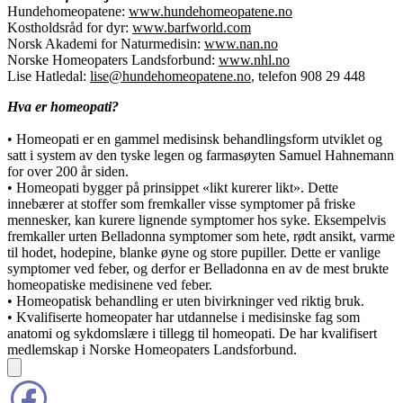
Hundehomeopatene:
www.hundehomeopatene.no
Kostholdsråd for dyr:
www.barfworld.com
Norsk Akademi for Naturmedisin:
www.nan.no
Norske Homeopaters Landsforbund:
www.nhl.no
Lise Hatledal:
lise@hundehomeopatene.no
, telefon 908 29 448
Hva er homeopati?
• Homeopati er en gammel medisinsk behandlingsform utviklet og
satt i system av den tyske legen og farmasøyten Samuel Hahnemann
for over 200 år siden.
• Homeopati bygger på prinsippet «likt kurerer likt». Dette
innebærer at stoffer som fremkaller visse symptomer på friske
mennesker, kan kurere lignende symptomer hos syke. Eksempelvis
fremkaller urten Belladonna symptomer som hete, rødt ansikt, varme
til hodet, hodepine, blanke øyne og store pupiller. Dette er vanlige
symptomer ved feber, og derfor er Belladonna en av de mest brukte
homeopatiske medisinene ved feber.
• Homeopatisk behandling er uten bivirkninger ved riktig bruk.
• Kvalifiserte homeopater har utdannelse i medisinske fag som
anatomi og sykdomslære i tillegg til homeopati. De har kvalifisert
medlemskap i Norske Homeopaters Landsforbund.