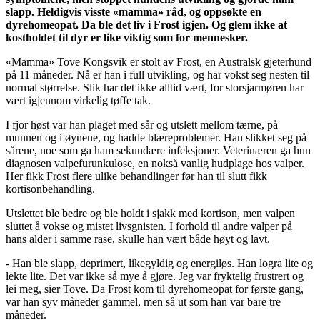
slapp. Heldigvis visste «mamma» råd, og oppsøkte en
dyrehomeopat. Da ble det liv i Frost igjen. Og glem ikke at
kostholdet til dyr er like viktig som for mennesker.
«Mamma» Tove Kongsvik er stolt av Frost, en Australsk gjeterhund
på 11 måneder. Nå er han i full utvikling, og har vokst seg nesten til
normal størrelse. Slik har det ikke alltid vært, for storsjarmøren har
vært igjennom virkelig tøffe tak.
I fjor høst var han plaget med sår og utslett mellom tærne, på
munnen og i øynene, og hadde blæreproblemer. Han slikket seg på
sårene, noe som ga ham sekundære infeksjoner. Veterinæren ga hun
diagnosen valpefurunkulose, en nokså vanlig hudplage hos valper.
Her fikk Frost flere ulike behandlinger før han til slutt fikk
kortisonbehandling.
Utslettet ble bedre og ble holdt i sjakk med kortison, men valpen
sluttet å vokse og mistet livsgnisten. I forhold til andre valper på
hans alder i samme rase, skulle han vært både høyt og lavt.
- Han ble slapp, deprimert, likegyldig og energiløs. Han logra lite og
lekte lite. Det var ikke så mye å gjøre. Jeg var fryktelig frustrert og
lei meg, sier Tove. Da Frost kom til dyrehomeopat for første gang,
var han syv måneder gammel, men så ut som han var bare tre
måneder.