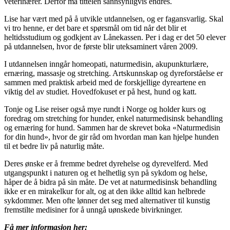
veterinærer. Derfor må tittelen sannsynligvis endres.
Lise har vært med på å utvikle utdannelsen, og er fagansvarlig. Skal
vi tro henne, er det bare et spørsmål om tid når det blir et
heltidsstudium og godkjent av Lånekassen. Per i dag er det 50 elever
på utdannelsen, hvor de første blir uteksaminert våren 2009.
I utdannelsen inngår homeopati, naturmedisin, akupunkturlære,
ernæring, massasje og stretching. Artskunnskap og dyreforståelse er
sammen med praktisk arbeid med de forskjellige dyreartene en
viktig del av studiet. Hovedfokuset er på hest, hund og katt.
Tonje og Lise reiser også mye rundt i Norge og holder kurs og
foredrag om stretching for hunder, enkel naturmedisinsk behandling
og ernæring for hund. Sammen har de skrevet boka «Naturmedisin
for din hund», hvor de gir råd om hvordan man kan hjelpe hunden
til et bedre liv på naturlig måte.
Deres ønske er å fremme bedret dyrehelse og dyrevelferd. Med
utgangspunkt i naturen og et helhetlig syn på sykdom og helse,
håper de å bidra på sin måte. De vet at naturmedisinsk behandling
ikke er en mirakelkur for alt, og at den ikke alltid kan helbrede
sykdommer. Men ofte lønner det seg med alternativer til kunstig
fremstilte medisiner for å unngå uønskede bivirkninger.
Få mer informasjon her: