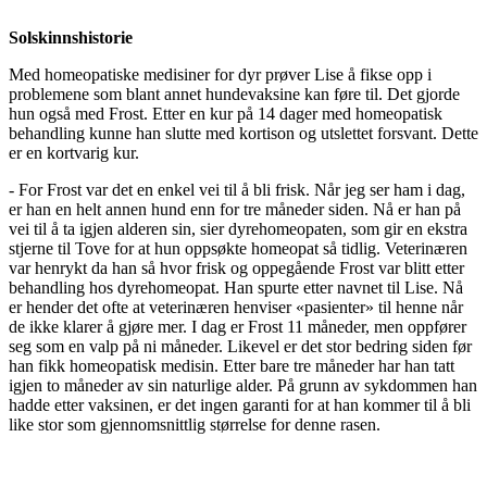
Solskinnshistorie
Med homeopatiske medisiner for dyr prøver Lise å fikse opp i
problemene som blant annet hundevaksine kan føre til. Det gjorde
hun også med Frost. Etter en kur på 14 dager med homeopatisk
behandling kunne han slutte med kortison og utslettet forsvant. Dette
er en kortvarig kur.
- For Frost var det en enkel vei til å bli frisk. Når jeg ser ham i dag,
er han en helt annen hund enn for tre måneder siden. Nå er han på
vei til å ta igjen alderen sin, sier dyrehomeopaten, som gir en ekstra
stjerne til Tove for at hun oppsøkte homeopat så tidlig. Veterinæren
var henrykt da han så hvor frisk og oppegående Frost var blitt etter
behandling hos dyrehomeopat. Han spurte etter navnet til Lise. Nå
er hender det ofte at veterinæren henviser «pasienter» til henne når
de ikke klarer å gjøre mer. I dag er Frost 11 måneder, men oppfører
seg som en valp på ni måneder. Likevel er det stor bedring siden før
han fikk homeopatisk medisin. Etter bare tre måneder har han tatt
igjen to måneder av sin naturlige alder. På grunn av sykdommen han
hadde etter vaksinen, er det ingen garanti for at han kommer til å bli
like stor som gjennomsnittlig størrelse for denne rasen.