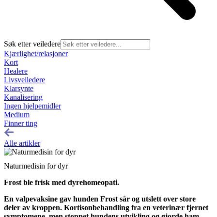
Søk etter veiledere
Kjærlighet/relasjoner
Kort
Healere
Livsveiledere
Klarsynte
Kanalisering
Ingen hjelpemidler
Medium
Finner ting
Alle artikler
Naturmedisin for dyr
Frost ble frisk med dyrehomeopati.
En valpevaksine gav hunden Frost sår og utslett over store
deler av kroppen. Kortisonbehandling fra en veterinær fjernet
symptomene, men stoppet hundens utvikling og gjorde ham