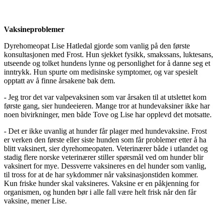
Vaksineproblemer
Dyrehomeopat Lise Hatledal gjorde som vanlig på den første
konsultasjonen med Frost. Hun sjekket fysikk, smakssans, luktesans,
utseende og tolket hundens lynne og personlighet for å danne seg et
inntrykk. Hun spurte om medisinske symptomer, og var spesielt
opptatt av å finne årsakene bak dem.
- Jeg tror det var valpevaksinen som var årsaken til at utslettet kom
første gang, sier hundeeieren. Mange tror at hundevaksiner ikke har
noen bivirkninger, men både Tove og Lise har opplevd det motsatte.
- Det er ikke uvanlig at hunder får plager med hundevaksine. Frost
er verken den første eller siste hunden som får problemer etter å ha
blitt vaksinert, sier dyrehomeopaten. Veterinærer både i utlandet og
stadig flere norske veterinærer stiller spørsmål ved om hunder blir
vaksinert for mye. Dessverre vaksineres en del hunder som vanlig,
til tross for at de har sykdommer når vaksinasjonstiden kommer.
Kun friske hunder skal vaksineres. Vaksine er en påkjenning for
organismen, og hunden bør i alle fall være helt frisk når den får
vaksine, mener Lise.