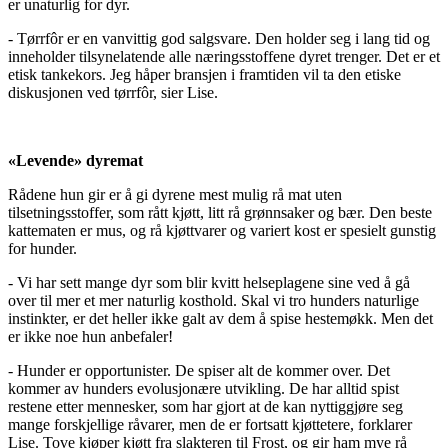
er unaturlig for dyr.
- Tørrfôr er en vanvittig god salgsvare. Den holder seg i lang tid og
inneholder tilsynelatende alle næringsstoffene dyret trenger. Det er et
etisk tankekors. Jeg håper bransjen i framtiden vil ta den etiske
diskusjonen ved tørrfôr, sier Lise.
«Levende» dyremat
Rådene hun gir er å gi dyrene mest mulig rå mat uten
tilsetningsstoffer, som rått kjøtt, litt rå grønnsaker og bær. Den beste
kattematen er mus, og rå kjøttvarer og variert kost er spesielt gunstig
for hunder.
- Vi har sett mange dyr som blir kvitt helseplagene sine ved å gå
over til mer et mer naturlig kosthold. Skal vi tro hunders naturlige
instinkter, er det heller ikke galt av dem å spise hestemøkk. Men det
er ikke noe hun anbefaler!
- Hunder er opportunister. De spiser alt de kommer over. Det
kommer av hunders evolusjonære utvikling. De har alltid spist
restene etter mennesker, som har gjort at de kan nyttiggjøre seg
mange forskjellige råvarer, men de er fortsatt kjøttetere, forklarer
Lise. Tove kjøper kjøtt fra slakteren til Frost, og gir ham mye rå