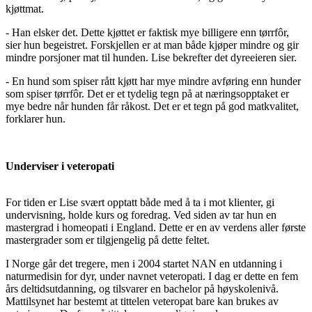
kjøttmat.
- Han elsker det. Dette kjøttet er faktisk mye billigere enn tørrfôr,
sier hun begeistret. Forskjellen er at man både kjøper mindre og gir
mindre porsjoner mat til hunden. Lise bekrefter det dyreeieren sier.
- En hund som spiser rått kjøtt har mye mindre avføring enn hunder
som spiser tørrfôr. Det er et tydelig tegn på at næringsopptaket er
mye bedre når hunden får råkost. Det er et tegn på god matkvalitet,
forklarer hun.
Underviser i veteropati
For tiden er Lise svært opptatt både med å ta i mot klienter, gi
undervisning, holde kurs og foredrag. Ved siden av tar hun en
mastergrad i homeopati i England. Dette er en av verdens aller første
mastergrader som er tilgjengelig på dette feltet.
I Norge går det tregere, men i 2004 startet NAN en utdanning i
naturmedisin for dyr, under navnet veteropati. I dag er dette en fem
års deltidsutdanning, og tilsvarer en bachelor på høyskolenivå.
Mattilsynet har bestemt at tittelen veteropat bare kan brukes av