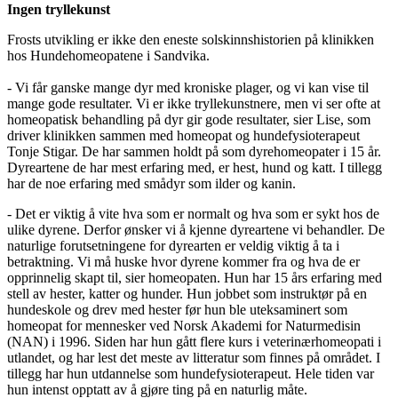
Ingen tryllekunst
Frosts utvikling er ikke den eneste solskinnshistorien på klinikken
hos Hundehomeopatene i Sandvika.
- Vi får ganske mange dyr med kroniske plager, og vi kan vise til
mange gode resultater. Vi er ikke tryllekunstnere, men vi ser ofte at
homeopatisk behandling på dyr gir gode resultater, sier Lise, som
driver klinikken sammen med homeopat og hundefysioterapeut
Tonje Stigar. De har sammen holdt på som dyrehomeopater i 15 år.
Dyreartene de har mest erfaring med, er hest, hund og katt. I tillegg
har de noe erfaring med smådyr som ilder og kanin.
- Det er viktig å vite hva som er normalt og hva som er sykt hos de
ulike dyrene. Derfor ønsker vi å kjenne dyreartene vi behandler. De
naturlige forutsetningene for dyrearten er veldig viktig å ta i
betraktning. Vi må huske hvor dyrene kommer fra og hva de er
opprinnelig skapt til, sier homeopaten. Hun har 15 års erfaring med
stell av hester, katter og hunder. Hun jobbet som instruktør på en
hundeskole og drev med hester før hun ble uteksaminert som
homeopat for mennesker ved Norsk Akademi for Naturmedisin
(NAN) i 1996. Siden har hun gått flere kurs i veterinærhomeopati i
utlandet, og har lest det meste av litteratur som finnes på området. I
tillegg har hun utdannelse som hundefysioterapeut. Hele tiden var
hun intenst opptatt av å gjøre ting på en naturlig måte.