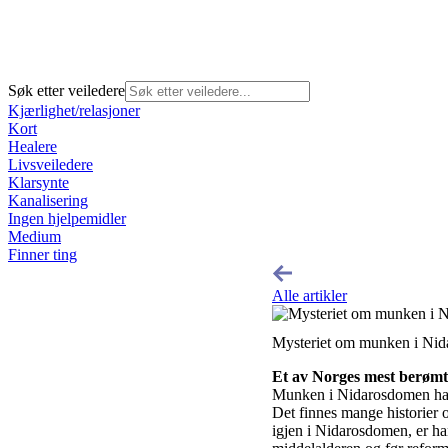
Søk etter veiledere
Kjærlighet/relasjoner
Kort
Healere
Livsveiledere
Klarsynte
Kanalisering
Ingen hjelpemidler
Medium
Finner ting
Alle artikler
Mysteriet om munken i Nid
Et av Norges mest berømt
Munken i Nidarosdomen har få
Det finnes mange historier 
igjen i Nidarosdomen, er ha