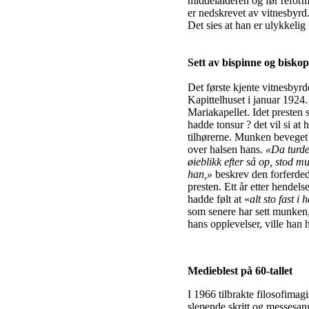
middelalderen og før reforma
er nedskrevet av vitnesbyrd
Det sies at han er ulykkelig
Sett av bispinne og biskop
Det første kjente vitnesbyr
Kapittelhuset i januar 1924.
Mariakapellet. Idet presten
hadde tonsur ? det vil si a
tilhørerne. Munken beveget s
over halsen hans.
«Da turde
øieblikk efter så op, stod 
han,
»
beskrev den forferded
presten. Ett år etter hendel
hadde følt at «
alt sto fast i
som senere har sett munken, 
hans opplevelser, ville han 
Medieblest på 60-tallet
I 1966 tilbrakte filosofimag
slepende skritt og messesan