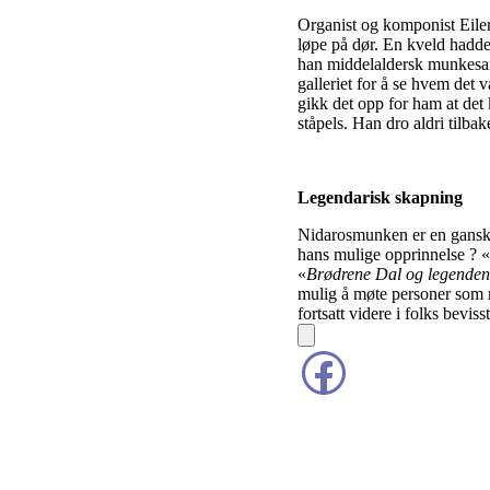
Organist og komponist Eile
løpe på dør. En kveld hadde
han middelaldersk munkesan
galleriet for å se hvem det 
gikk det opp for ham at det
ståpels. Han dro aldri tilbak
Legendarisk skapning
Nidarosmunken er en ganske
hans mulige opprinnelse ? «
«
Brødrene Dal og legenden
mulig å møte personer som m
fortsatt videre i folks bevis