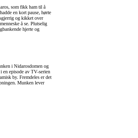
ros, som fikk ham til å
 hadde en kort pause, hørte
gjerrig og kikket over
 menneske å se. Plutselig
tigbankende hjerte og
munken i Nidarosdomen og
 i en episode av TV-serien
samisk by. Fremdeles er det
kapningen. Munken lever