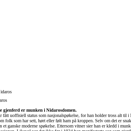
aros
e gjenferd er munken i Nidarosdomen.
tt uoffisiell status som nasjonalspøkelse, for han holder tross alt til 
om folk som har sett, hørt eller følt ham på kroppen. Selv om det er s
n et ganske moderne spøkelse. Ettersom vitner sier han er kledd i munk