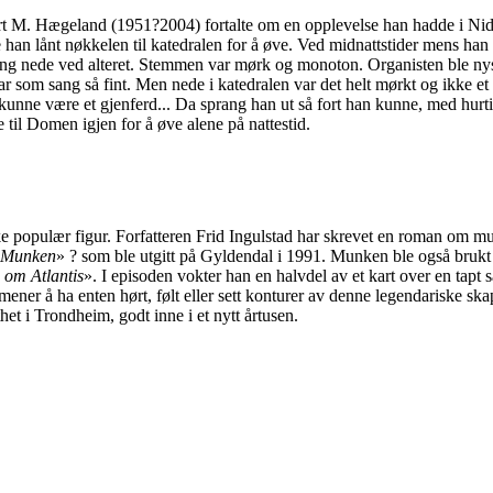
rt M. Hægeland (1951?2004) fortalte om en opplevelse han hadde i Nida
 han lånt nøkkelen til katedralen for å øve. Ved midnattstider mens han
g nede ved alteret. Stemmen var mørk og monoton. Organisten ble nys
var som sang så fint. Men nede i katedralen var det helt mørkt og ikke et
 kunne være et gjenferd... Da sprang han ut så fort han kunne, med hur
e til Domen igjen for å øve alene på nattestid.
 populær figur. Forfatteren Frid Ingulstad har skrevet en roman om 
Munken
» ? som ble utgitt på Gyldendal i 1991. Munken ble også brukt
 om Atlantis
». I episoden vokter han en halvdel av et kart over en tapt 
ener å ha enten hørt, følt eller sett konturer av denne legendariske s
sthet i Trondheim, godt inne i et nytt årtusen.