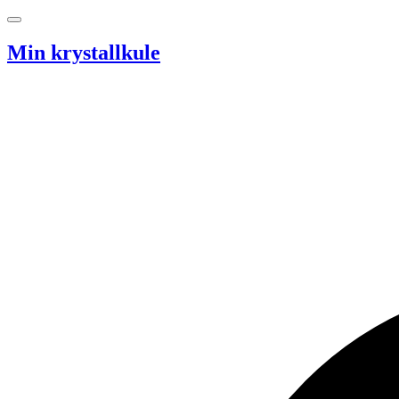
Hopp til innhold
Min krystallkule