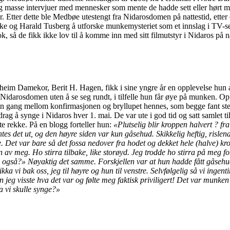
g masse intervjuer med mennesker som mente de hadde sett eller hørt 
r. Etter dette ble Medbøe utestengt fra Nidarosdomen på nattestid, ette
ke og Harald Tusberg å utforske munkemysteriet som et innslag i TV-se
ok, så de fikk ikke lov til å komme inn med sitt filmutstyr i Nidaros på n
eim Damekor, Berit H. Hagen, fikk i sine yngre år en opplevelse hun a
i Nidarosdomen uten å se seg rundt, i tilfelle hun får øye på munken. O
 en gang mellom konfirmasjonen og bryllupet hennes, som begge fant s
rag å synge i Nidaros hver 1. mai. De var ute i god tid og satt samlet til
ste rekke. På en blogg forteller hun:
«Plutselig blir kroppen halvert ? fr
jentes det ut, og den høyre siden var kun gåsehud. Skikkelig heftig, risle
e. Det var bare så det fossa nedover fra hodet og dekket hele (halve) kr
n av meg. Ho stirra tilbake, like storøyd. Jeg trodde ho stirra på meg for
u også?» Nøyaktig det samme. Forskjellen var at hun hadde fått gåsehu
a vi bak oss, jeg til høyre og hun til venstre. Selvfølgelig så vi ingenti
n jeg visste hva det var og følte meg faktisk priviligert!
Det var munken 
a vi skulle synge?»