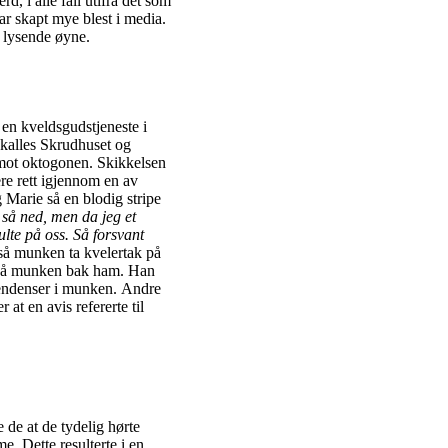
, i alle fall utifra det som
ar skapt mye blest i media.
g lysende øyne.
en kveldsgudstjeneste i
å kalles Skrudhuset og
 mot oktogonen. Skikkelsen
re rett igjennom en av
 Marie så en blodig stripe
 så
ned, men da jeg et
lte på oss. Så forsvant
 så munken ta kvelertak på
hun så munken bak ham. Han
 tendenser i munken. Andre
at en avis refererte til
 de at de tydelig hørte
. Dette resulterte i en