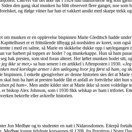
sjonen. Likevel var det ikke før i 1924 han manifesterte seg som gjenferd
. Siden den gang skal munken ha blitt observert flere ganger, noe som h
 forelsket, og ifølge vitner har han et vakkert ansikt med skarpe trekk o
det om munken er en opplevelse bispinnen Marie Gleditsch hadde under 
 Kapittelhuset er et frittstående tilbygg på nordsiden av koret, som ogs
 stemte i med en salme, så Marie en skikkelse dukke opp i søylegangen
t han var barbert på toppen av hodet ? og munkekappe. Hun så ham passe
eg bak presten, som stod foran alteret. Her løftet munken hodet sitt, og
 jeg ikke se mer,»
sa hun senere i en artikkel i Aftenposten i 1930.
«Jeg
munken med korslagte armer i den søilegang hvor jeg først så ham, og sku
e bispinnen. I enkelte gjengivelser av denne historien sies det at Marie
sen skal hun ha hørt at presten hadde fått et anfall av fortvilelse idet 
 halsen på ham
». Men andre kilder sier at Marie ikke så noen voldelige
er biskop Alex Johnson, som i 1930 fikk selskap av ham i triforiet. Etter 
hverken bekrefte eller avkrefte historien.
ister Jon Medbøe og to studenter en natt i Nidarosdomen. Etterpå fortalte
g. Medbøe kunne tidsfeste korsangen til 1208, fra Perotinus i Notre Dame