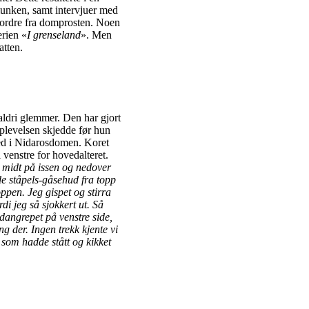
munken, samt intervjuer med
r ordre fra domprosten. Noen
rien «
I grenseland
». Men
atten.
ldri glemmer. Den har gjort
pplevelsen skjedde før hun
ted i Nidarosdomen. Koret
 venstre for hovedalteret.
a midt på issen og nedover
nde ståpels-gåsehud fra topp
oppen. Jeg gispet og stirra
di jeg så sjokkert ut. Så
dangrepet på venstre side,
ng der. Ingen trekk kjente vi
som hadde stått og kikket