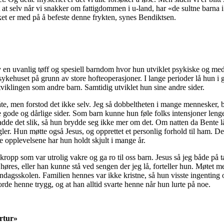
ått at selv når vi snakker om fattigdommen i u-land, har «de sultne barna i
pråket er med på å befeste denne frykten, synes Bendiktsen.
n uvanlig tøff og spesiell barndom hvor hun utviklet psykiske og media
sykehuset på grunn av store hofteoperasjoner. I lange perioder lå hun i g
tviklingen som andre barn. Samtidig utviklet hun sine andre sider.
åte, men forstod det ikke selv. Jeg så dobbeltheten i mange mennesker, 
åre gode og dårlige sider. Som barn kunne hun føle folks intensjoner len
dde det slik, så hun brydde seg ikke mer om det. Om natten da Bente l
gler. Hun møtte også Jesus, og opprettet et personlig forhold til ham. Det
e opplevelsene har hun holdt skjult i mange år.
 kropp som var utrolig vakre og ga ro til oss barn. Jesus så jeg både på 
 høres, eller han kunne stå ved sengen der jeg lå, forteller hun. Møtet 
ndagsskolen. Familien hennes var ikke kristne, så hun visste ingenting 
orde henne trygg, og at han alltid svarte henne når hun lurte på noe.
rtur»