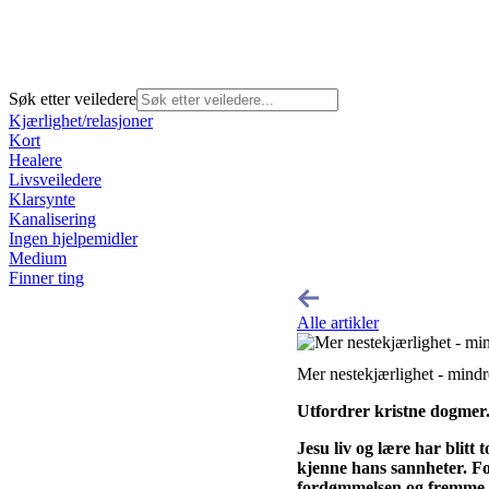
Søk etter veiledere
Kjærlighet/relasjoner
Kort
Healere
Livsveiledere
Klarsynte
Kanalisering
Ingen hjelpemidler
Medium
Finner ting
Alle artikler
Mer nestekjærlighet - mind
Utfordrer kristne dogmer
Jesu liv og lære har blitt
kjenne hans sannheter. Fo
fordømmelsen og fremme Je