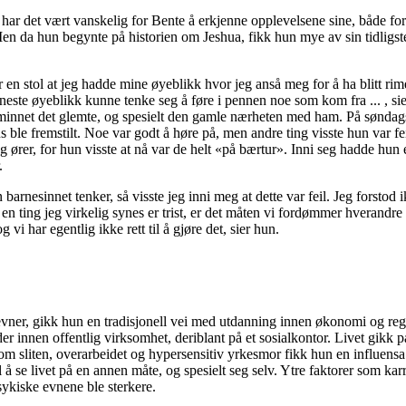
har det vært vanskelig for Bente å erkjenne opplevelsene sine, både for
 da hun begynte på historien om Jeshua, fikk hun mye av sin tidligste
r en stol at jeg hadde mine øyeblikk hvor jeg anså meg for å ha blitt rim
este øyeblikk kunne tenke seg å føre i pennen noe som kom fra ... , sie
innet det glemte, og spesielt den gamle nærheten med ham. På søndag
ble fremstilt. Noe var godt å høre på, men andre ting visste hun var fe
 ører, for hun visste at nå var de helt «på bærtur». Inni seg hadde hun e
.
n barnesinnet tenker, så visste jeg inni meg at dette var feil. Jeg forst
en ting jeg virkelig synes er trist, er det måten vi fordømmer hverandre 
 vi har egentlig ikke rett til å gjøre det, sier hun.
e evner, gikk hun en tradisjonell vei med utdanning innen økonomi og reg
der innen offentlig virksomhet, deriblant på et sosialkontor. Livet gikk p
m sliten, overarbeidet og hypersensitiv yrkesmor fikk hun en influensa 
å se livet på en annen måte, og spesielt seg selv. Ytre faktorer som karr
sykiske evnene ble sterkere.