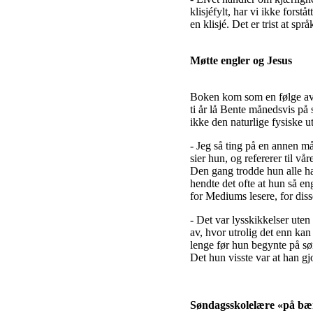
klisjéfylt, har vi ikke forst
en klisjé. Det er trist at s
Møtte engler og Jesus
Boken kom som en følge av e
ti år lå Bente månedsvis på 
ikke den naturlige fysiske u
- Jeg så ting på en annen m
sier hun, og refererer til v
Den gang trodde hun alle ha
hendte det ofte at hun så en
for Mediums lesere, for diss
- Det var lysskikkelser uten
av, hvor utrolig det enn kan
lenge før hun begynte på sø
Det hun visste var at han gj
Søndagsskolelære «på bæ