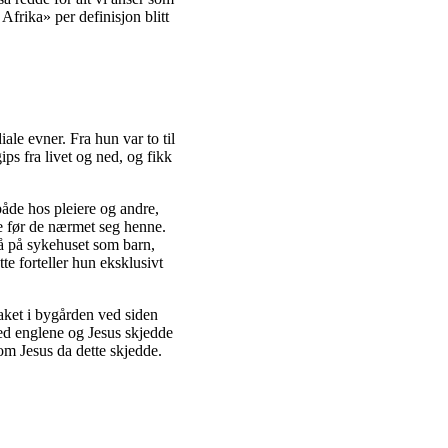
 Afrika» per definisjon blitt
le evner. Fra hun var to til
ips fra livet og ned, og fikk
både hos pleiere og andre,
ge før de nærmet seg henne.
å på sykehuset som barn,
te forteller hun eksklusivt
taket i bygården ved siden
med englene og Jesus skjedde
om Jesus da dette skjedde.