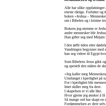
Alle har ulike oppfatninger
eneste riktige. Forfatter o
boken «Jeshua – Menneskesøn
om i Bibelen og i kristne tr
Bokens jeg-stemme er Jesh
andre mennesker blir Jeshua 
Han gifter seg med Mirjam i
I den tøffe tiden etter døds
Vandringen begynner med et 
han seg videre til Egypt hv
Som Bibelens Jesus gikk og
og spesielt den måten de skr
«Jeg kaller meg Menneskesø
Unnfanget i kjærlighet på 
For i kjærlighet blir mennes
Intet skiller meg fra dere.
I skapelsen er vi alle like.
Hvor gjerne jeg ønsker å få d
Så mange ord har skapt en 
Fordømmelsen av dere selv. 