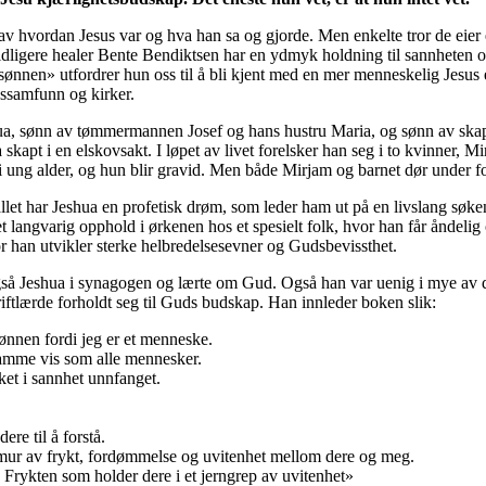
 av hvordan Jesus var og hva han sa og gjorde. Men enkelte tror de eier
g tidligere healer Bente Bendiktsen har en ydmyk holdning til sannheten
nen» utfordrer hun oss til å bli kjent med en mer menneskelig Jesus en
ossamfunn og kirker.
ua, sønn av tømmermannen Josef og hans hustru Maria, og sønn av sk
skapt i en elskovsakt. I løpet av livet forelsker han seg i to kvinner,
 ung alder, og hun blir gravid. Men både Mirjam og barnet dør under f
fallet har Jeshua en profetisk drøm, som leder ham ut på en livslang søke
langvarig opphold i ørkenen hos et spesielt folk, hvor han får åndelig
or han utvikler sterke helbredelsesevner og Gudsbevissthet.
så Jeshua i synagogen og lærte om Gud. Også han var uenig i mye av 
iftlærde forholdt seg til Guds budskap. Han innleder boken slik:
nnen fordi jeg er et menneske.
samme vis som alle mennesker.
ket i sannhet unnfanget.
ere til å forstå.
mur av frykt, fordømmelse og uvitenhet mellom dere og meg.
Frykten som holder dere i et jerngrep av uvitenhet»