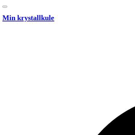
Hopp til innhold
Min krystallkule