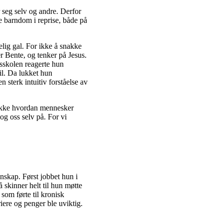
 seg selv og andre. Derfor
 barndom i reprise, både på
elig gal. For ikke å snakke
r Bente, og tenker på Jesus.
sskolen reagerte hun
il. Da lukket hun
n sterk intuitiv forståelse av
od ikke hvordan mennesker
og oss selv på. For vi
nskap. Først jobbet hun i
å skinner helt til hun møtte
som førte til kronisk
iere og penger ble uviktig.