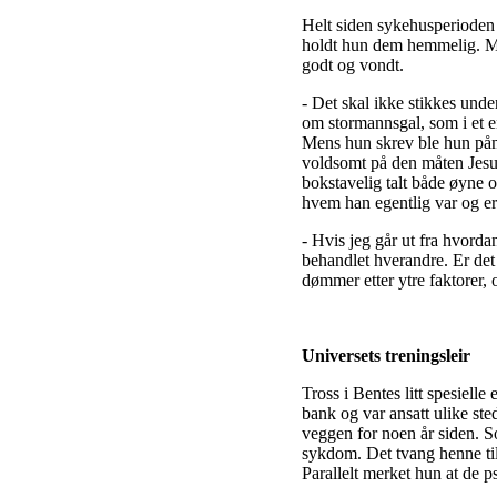
Helt siden sykehusperioden 
holdt hun dem hemmelig. Men
godt og vondt.
- Det skal ikke stikkes unde
om stormannsgal, som i et en
Mens hun skrev ble hun påm
voldsomt på den måten Jesus 
bokstavelig talt både øyne og
hvem han egentlig var og er
- Hvis jeg går ut fra hvorda
behandlet hverandre. Er det 
dømmer etter ytre faktorer, og
Universets treningsleir
Tross i Bentes litt spesiell
bank og var ansatt ulike ste
veggen for noen år siden. So
sykdom. Det tvang henne til 
Parallelt merket hun at de p