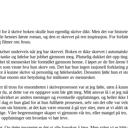
for å skrive boken skulle hun egentlig skrive dikt. Men det var histori
ble hennes første roman, og den er skrevet på ren inspirasjon. For forfa
g filmer om Jesus.
kelser underveis når jeg har skrevet. Boken er ikke skrevet i automatskri
tanke og følelse har jobbet gjennom meg. Plutselig dukket det opp ting 
et til mennesket ble formidlet gjennom henne. I løpet av de fire årene 
n som visste hva hun skrev om. Det har hun ingen rasjonell forklaring p
or å kunne skrive så personlig og følelsesladet. Dessuten følte hun et sto
har enorm stor betydning for millioner av mennesker.
til tross for ensomheten i skriveprosessen var at jeg følte, uten å kun
r da, at dette var en oppgave som ble gitt meg. Mitt ansvar lå i at jeg m
 upåvirket av andres meninger og eventuelle oppfatninger, og heller ikke l
I dag er hun glad for at hun fullførte prosessen, selv om det ofte var ve
om sin historie, at det kan være ensomt å gå nye stier, men at vi aldri s
ge. Våre begrensninger skaper vi gjennom vår tro, eller mangel på tro, e
e oppfatninger om hvordan vi bør leve.
. Og dette mysteriet er det vi alle forsøker å løse. Men siden vi er blitt 