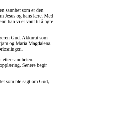
 en sannhet som er den
 om Jesus og hans lære. Med
n han vi er vant til å høre
aperen Gud. Akkurat som
 Mirjam og Maria Magdalena.
orløsningen.
n etter sannheten.
 opplæring. Senere begir
det som ble sagt om Gud,