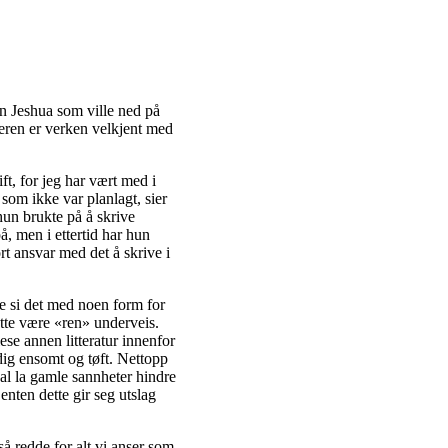
en Jeshua som ville ned på
tteren er verken velkjent med
ft, for jeg har vært med i
som ikke var planlagt, sier
hun brukte på å skrive
å, men i ettertid har hun
rt ansvar med det å skrive i
ne si det med noen form for
åtte være «ren» underveis.
ese annen litteratur innenfor
ldig ensomt og tøft. Nettopp
kal la gamle sannheter hindre
nten dette gir seg utslag
så redde for alt vi anser som