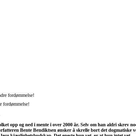
re fordømmelse!
.
 tolket opp og ned i mente i over 2000 år. Selv om han aldri skrev n
rfatteren Bente Bendiktsen ønsker å skrelle bort det dogmatiske 
su kjærlighetsbudskap. Det eneste hun vet, er at hun intet vet.