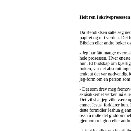
Helt ren i skriveprosessen
Da Bendiktsen satte seg ned 
papiret og ut i verden. Det 
Bibelen eller andre bøker o
- Jeg har fått mange overras
hele prosessen. Hver eneste 
hun. Et budskap om kjærligh
boken, var det absolutt inge
tenkt at det var nødvendig f
jeg-form om en person som 
- Det som drev meg fremover 
skråsikkerhet verken nå elle
Det vil si at jeg ville være
emnet Jesus, forklarer hun. 
dette formidler Jeshua gjenn
oss i å møte det guddommeli
gjennom religion eller andr
- Livet handler om kjærlighet