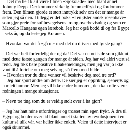
– Det må helt klart være filmen «Sjokolade» med blant annet
Johnny Depp. Der kommer virkelig fremmedfrykt og fordommer
frem. Den filmen gjorde et stort inntrykk selv om det er mange år
siden jeg så den. I tillegg er det boka «I en østerlandsk rosenhave»
som gjør greie for sufibevegelsens tro og overbevisning og som er
Marcello Haugens egen lærebok. Jeg har også bodd til og fra Egypt
i seks år, og da leste jeg Koranen.
– Hvordan var det å «gå ut» med det du driver med første gang?
– Det var helt forferdelig der og da! Det var en nettside som gikk ut
med dette første gangen for mange år siden. Jeg har vel aldri vært så
redd. Jeg fikk bare positive tilbakemeldinger, men jeg var jo ikke
vant til å fortelle om meg selv og stå frem med bilde.
– Hvordan tror du dine venner vil beskrive deg med tre ord?
– Jeg har spurt andre om dette. De sier jeg er oppriktig, sjenerøs og
har teit humor. Men jeg vil ikke endre humoren, den kan ofte være
redningen i mange situasjoner.
– Nevn tre ting som du er veldig stolt over å ha gjort?
– Jeg har hatt mine utfordringer og trosset min egen frykt. Å dra til
Egypt og bo der over tid blant annet i starten av revolusjonen i en
kultur så ulik vår, var heller ikke enkelt. Veien til dette intervjuet er
også skummel.