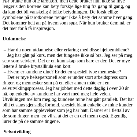
Før brukte hun ofte tarotkort, men dette bruker hun ikke så mye
lenger siden kortene kan bety forskjellige ting fra gang til gang, og
da kan det bli vanskelig å tolke betydningen. De forskjellige
symbolene på tarotkortene trenger ikke å bety det samme hver gang.
Det kommer helt an på hvem som spør. Når hun bruker dem nå, er
det mer for å få inspirasjon.
Utdannelse
– Har du noen utdannelse eller erfaring med disse hjelpemidlene?
– Jeg har gått på kurs, men det fungerte ikke så bra. Jeg ser på meg
selv som selvlært. Det er en kunnskap som bare er der. Det er mye
lettere å bruke krystallkula enn kort.
– Hvem er kundene dine? Er det en spesiell type mennesker?
– Det er mye helsepersonell som er under stort arbeidspress som
ringer, og mennesker som på en eller annen måte er i en
selvutviklingsprosess. Jeg har jobbet med dette daglig i over 20 år
nå, og enkelte av kundene har vært med meg hele veien.
Utviklingen mellom meg og kundene mine har gått parallelt. Det har
blitt et slags gjensidig forhold, spesielt blant enkelte av mine kunder
som har samme opplevelser som jeg har hatt. Damer er i flertall av
de som ringer, men jeg vil si at det er en del menn også. Egentlig
lurer de på de samme tingene.
Selvutvikling