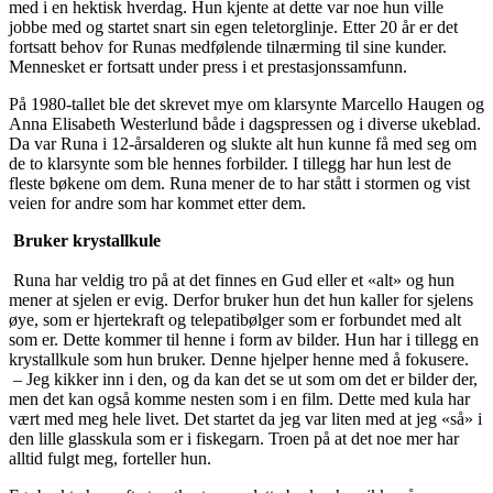
med i en hektisk hverdag. Hun kjente at dette var noe hun ville
jobbe med og startet snart sin egen teletorglinje. Etter 20 år er det
fortsatt behov for Runas medfølende tilnærming til sine kunder.
Mennesket er fortsatt under press i et prestasjonssamfunn.
På 1980-tallet ble det skrevet mye om klarsynte Marcello Haugen og
Anna Elisabeth Westerlund både i dagspressen og i diverse ukeblad.
Da var Runa i 12-årsalderen og slukte alt hun kunne få med seg om
de to klarsynte som ble hennes forbilder. I tillegg har hun lest de
fleste bøkene om dem. Runa mener de to har stått i stormen og vist
veien for andre som har kommet etter dem.
Bruker krystallkule
Runa har veldig tro på at det finnes en Gud eller et «alt» og hun
mener at sjelen er evig. Derfor bruker hun det hun kaller for sjelens
øye, som er hjertekraft og telepatibølger som er forbundet med alt
som er. Dette kommer til henne i form av bilder. Hun har i tillegg en
krystallkule som hun bruker. Denne hjelper henne med å fokusere.
– Jeg kikker inn i den, og da kan det se ut som om det er bilder der,
men det kan også komme nesten som i en film. Dette med kula har
vært med meg hele livet. Det startet da jeg var liten med at jeg «så» i
den lille glasskula som er i fiskegarn. Troen på at det noe mer har
alltid fulgt meg, forteller hun.