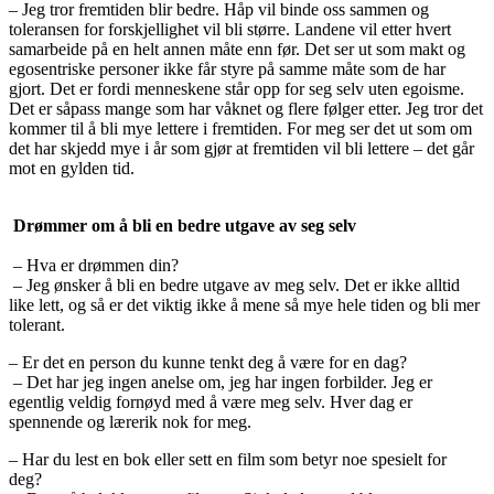
– Jeg tror fremtiden blir bedre. Håp vil binde oss sammen og
toleransen for forskjellighet vil bli større. Landene vil etter hvert
samarbeide på en helt annen måte enn før. Det ser ut som makt og
egosentriske personer ikke får styre på samme måte som de har
gjort. Det er fordi menneskene står opp for seg selv uten egoisme.
Det er såpass mange som har våknet og flere følger etter. Jeg tror det
kommer til å bli mye lettere i fremtiden. For meg ser det ut som om
det har skjedd mye i år som gjør at fremtiden vil bli lettere – det går
mot en gylden tid.
Drømmer om å bli en bedre utgave av seg selv
– Hva er drømmen din?
– Jeg ønsker å bli en bedre utgave av meg selv. Det er ikke alltid
like lett, og så er det viktig ikke å mene så mye hele tiden og bli mer
tolerant.
– Er det en person du kunne tenkt deg å være for en dag?
– Det har jeg ingen anelse om, jeg har ingen forbilder. Jeg er
egentlig veldig fornøyd med å være meg selv. Hver dag er
spennende og lærerik nok for meg.
– Har du lest en bok eller sett en film som betyr noe spesielt for
deg?