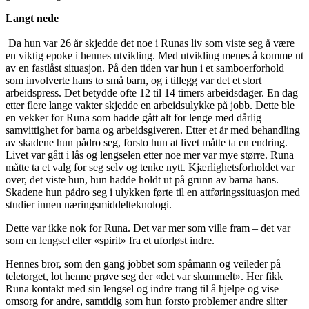
Langt nede
Da hun var 26 år skjedde det noe i Runas liv som viste seg å være
en viktig epoke i hennes utvikling. Med utvikling menes å komme ut
av en fastlåst situasjon. På den tiden var hun i et samboerforhold
som involverte hans to små barn, og i tillegg var det et stort
arbeidspress. Det betydde ofte 12 til 14 timers arbeidsdager. En dag
etter flere lange vakter skjedde en arbeidsulykke på jobb. Dette ble
en vekker for Runa som hadde gått alt for lenge med dårlig
samvittighet for barna og arbeidsgiveren. Etter et år med behandling
av skadene hun pådro seg, forsto hun at livet måtte ta en endring.
Livet var gått i lås og lengselen etter noe mer var mye større. Runa
måtte ta et valg for seg selv og tenke nytt. Kjærlighetsforholdet var
over, det viste hun, hun hadde holdt ut på grunn av barna hans.
Skadene hun pådro seg i ulykken førte til en attføringssituasjon med
studier innen næringsmiddelteknologi.
Dette var ikke nok for Runa. Det var mer som ville fram – det var
som en lengsel eller «spirit» fra et uforløst indre.
Hennes bror, som den gang jobbet som spåmann og veileder på
teletorget, lot henne prøve seg der «det var skummelt». Her fikk
Runa kontakt med sin lengsel og indre trang til å hjelpe og vise
omsorg for andre, samtidig som hun forsto problemer andre sliter