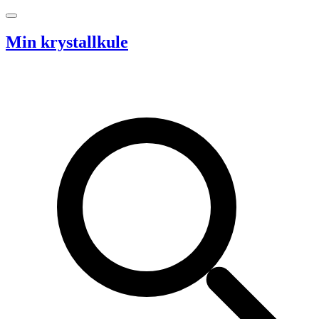
Hopp til innhold
Min krystallkule