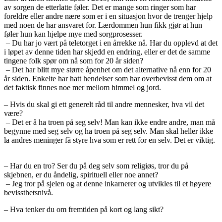
av sorgen de etterlatte føler. Det er mange som ringer som har
foreldre eller andre nære som er i en situasjon hvor de trenger hjelp
med noen de har ansvaret for. Lærdommen hun fikk gjør at hun
føler hun kan hjelpe mye med sorgprosesser.
– Du har jo vært på teletorget i en årrekke nå. Har du opplevd at det
i løpet av denne tiden har skjedd en endring, eller er det de samme
tingene folk spør om nå som for 20 år siden?
– Det har blitt mye større åpenhet om det alternative nå enn for 20
år siden. Enkelte har hatt hendelser som har overbevisst dem om at
det faktisk finnes noe mer mellom himmel og jord.
– Hvis du skal gi ett generelt råd til andre mennesker, hva vil det
være?
– Det er å ha troen på seg selv! Man kan ikke endre andre, man må
begynne med seg selv og ha troen på seg selv. Man skal heller ikke
la andres meninger få styre hva som er rett for en selv. Det er viktig.
– Har du en tro? Ser du på deg selv som religiøs, tror du på
skjebnen, er du åndelig, spirituell eller noe annet?
– Jeg tror på sjelen og at denne inkarnerer og utvikles til et høyere
bevissthetsnivå.
– Hva tenker du om fremtiden på kort og lang sikt?