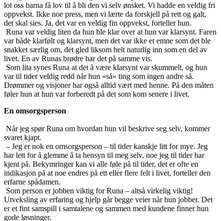
lot oss barna få lov til å bli den vi selv ønsket. Vi hadde en veldig fri
oppvekst. Ikke noe press, men vi lærte da forskjell på rett og galt,
det skal sies. Ja, det var en veldig fin oppvekst, forteller hun.
Runa var veldig liten da hun ble klar over at hun var klarsynt. Faren
var både klarfølt og klarsynt, men det var ikke et emne som det ble
snakket særlig om, det gled liksom helt naturlig inn som en del av
livet. En av Runas brødre har det på samme vis.
Som lita synes Runa at det å være klarsynt var skummelt, og hun
var til tider veldig redd når hun «så» ting som ingen andre så.
Drømmer og visjoner har også alltid vært med henne. På den måten
føler hun at hun var forberedt på det som kom senere i livet.
En omsorgsperson
Når jeg spør Runa om hvordan hun vil beskrive seg selv, kommer
svaret kjapt.
– Jeg er nok en omsorgsperson – til tider kanskje litt for mye. Jeg
har lett for å glemme å ta hensyn til meg selv, noe jeg til tider har
kjent på. Bekymringer kan vi alle føle på til tider, det er ofte en
indikasjon på at noe endres på ett eller flere felt i livet, forteller den
erfarne spådamen.
Som person er jobben viktig for Runa – altså virkelig viktig!
Utveksling av erfaring og hjelp går begge veier når hun jobber. Det
er et fint samspill i samtalene og sammen med kundene finner hun
gode løsninger.