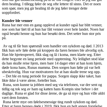
dem healing. I tillegg føler de seg ofte lettere til sinns. Det er noen
som spør, men jeg gir healing til de jeg føler trenger dette
uoppfordret.
Kunder ble venner
Runa har mer enn en gang opplevd at kunder også har blitt venner,
noe som har ført til at hun har fått venner over hele landet. Noen har
også besøkt henne og hun har besøkt dem. Det setter hun stor pris
på.
Av og til får hun spørsmål som handler om sykdom og død. I 2013
fikk hun selv føle dette på kroppen da faren hennes ble alvorlig syk.
Han ble hjerteoperert, fikk slag og lå i koma, men klarte seg. Etter
dette begynte en lang periode med opptrening. Ny leilighet stod klar
da han skulle reise hjem, men bare 14 dager etter at han kom hjem,
døde kona hans, Runas mamma. Den sorgen han følte på var helt
ubeskrivelig. Hun var motivatoren for at han skulle trene seg opp.
– Det ble en tung periode for pappa. Sorgen slapp ikke taket, han
likte ikke å være alene, forteller hun.
Runa, som kunne ta jobben med seg via telefonen, var der sent og
tidlig og tok seg av ham og katten hans Kompis sine behov i det
daglige. Runa er glad for disse årene, de ga så mye og hun ville aldri
vært dem foruten.
Runa lærte mye om følelsesmessige ting rundt sykdom og død.
Etter at faren hennes døde i 2019, fikk hun en helt annen forståelse