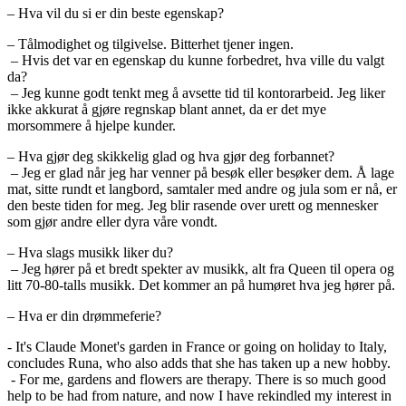
– Hva vil du si er din beste egenskap?
– Tålmodighet og tilgivelse. Bitterhet tjener ingen.
– Hvis det var en egenskap du kunne forbedret, hva ville du valgt
da?
– Jeg kunne godt tenkt meg å avsette tid til kontorarbeid. Jeg liker
ikke akkurat å gjøre regnskap blant annet, da er det mye
morsommere å hjelpe kunder.
– Hva gjør deg skikkelig glad og hva gjør deg forbannet?
– Jeg er glad når jeg har venner på besøk eller besøker dem. Å lage
mat, sitte rundt et langbord, samtaler med andre og jula som er nå, er
den beste tiden for meg. Jeg blir rasende over urett og mennesker
som gjør andre eller dyra våre vondt.
– Hva slags musikk liker du?
– Jeg hører på et bredt spekter av musikk, alt fra Queen til opera og
litt 70-80-talls musikk. Det kommer an på humøret hva jeg hører på.
– Hva er din drømmeferie?
- It's Claude Monet's garden in France or going on holiday to Italy,
concludes Runa, who also adds that she has taken up a new hobby.
- For me, gardens and flowers are therapy. There is so much good
help to be had from nature, and now I have rekindled my interest in