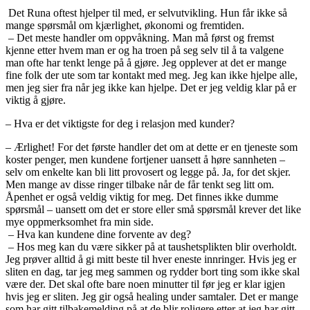
Det Runa oftest hjelper til med, er selvutvikling. Hun får ikke så
mange spørsmål om kjærlighet, økonomi og fremtiden.
– Det meste handler om oppvåkning. Man må først og fremst
kjenne etter hvem man er og ha troen på seg selv til å ta valgene
man ofte har tenkt lenge på å gjøre. Jeg opplever at det er mange
fine folk der ute som tar kontakt med meg. Jeg kan ikke hjelpe alle,
men jeg sier fra når jeg ikke kan hjelpe. Det er jeg veldig klar på er
viktig å gjøre.
– Hva er det viktigste for deg i relasjon med kunder?
– Ærlighet! For det første handler det om at dette er en tjeneste som
koster penger, men kundene fortjener uansett å høre sannheten –
selv om enkelte kan bli litt provosert og legge på. Ja, for det skjer.
Men mange av disse ringer tilbake når de får tenkt seg litt om.
Åpenhet er også veldig viktig for meg. Det finnes ikke dumme
spørsmål – uansett om det er store eller små spørsmål krever det like
mye oppmerksomhet fra min side.
– Hva kan kundene dine forvente av deg?
– Hos meg kan du være sikker på at taushetsplikten blir overholdt.
Jeg prøver alltid å gi mitt beste til hver eneste innringer. Hvis jeg er
sliten en dag, tar jeg meg sammen og rydder bort ting som ikke skal
være der. Det skal ofte bare noen minutter til før jeg er klar igjen
hvis jeg er sliten. Jeg gir også healing under samtaler. Det er mange
som har gitt tilbakemelding på at de blir roligere etter at jeg har gitt