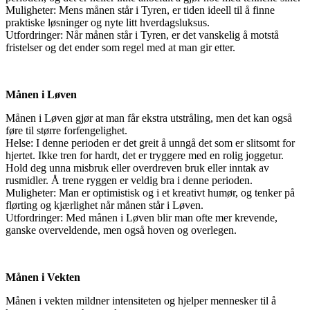
Muligheter: Mens månen står i Tyren, er tiden ideell til å finne
praktiske løsninger og nyte litt hverdagsluksus.
Utfordringer: Når månen står i Tyren, er det vanskelig å motstå
fristelser og det ender som regel med at man gir etter.
Månen i Løven
Månen i Løven gjør at man får ekstra utstråling, men det kan også
føre til større forfengelighet.
Helse: I denne perioden er det greit å unngå det som er slitsomt for
hjertet. Ikke tren for hardt, det er tryggere med en rolig joggetur.
Hold deg unna misbruk eller overdreven bruk eller inntak av
rusmidler. Å trene ryggen er veldig bra i denne perioden.
Muligheter: Man er optimistisk og i et kreativt humør, og tenker på
flørting og kjærlighet når månen står i Løven.
Utfordringer: Med månen i Løven blir man ofte mer krevende,
ganske overveldende, men også hoven og overlegen.
Månen i Vekten
Månen i vekten mildner intensiteten og hjelper mennesker til å