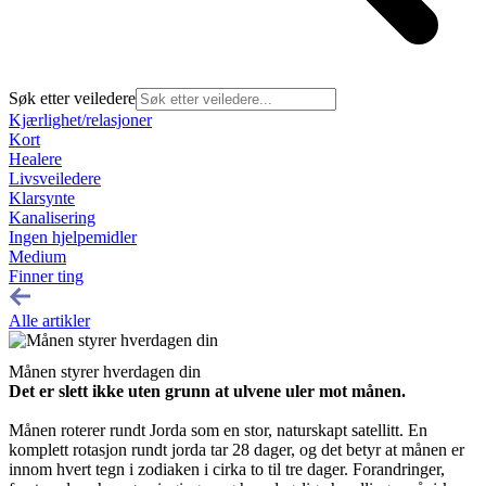
Søk etter veiledere
Kjærlighet/relasjoner
Kort
Healere
Livsveiledere
Klarsynte
Kanalisering
Ingen hjelpemidler
Medium
Finner ting
Alle artikler
Månen styrer hverdagen din
Det er slett ikke uten grunn at ulvene uler mot månen.
Månen roterer rundt Jorda som en stor, naturskapt satellitt. En
komplett rotasjon rundt jorda tar 28 dager, og det betyr at månen er
innom hvert tegn i zodiaken i cirka to til tre dager. Forandringer,