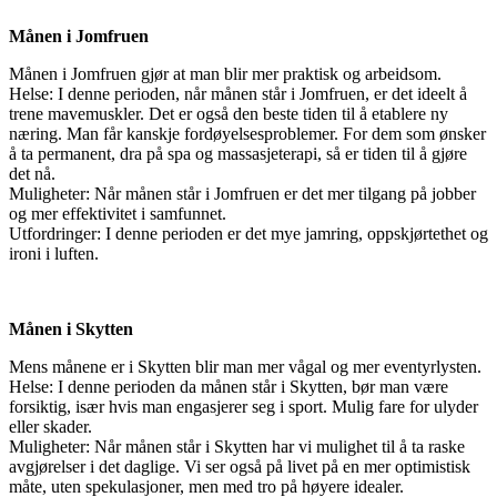
Månen i Jomfruen
Månen i Jomfruen gjør at man blir mer praktisk og arbeidsom.
Helse: I denne perioden, når månen står i Jomfruen, er det ideelt å
trene mavemuskler. Det er også den beste tiden til å etablere ny
næring. Man får kanskje fordøyelsesproblemer. For dem som ønsker
å ta permanent, dra på spa og massasjeterapi, så er tiden til å gjøre
det nå.
Muligheter: Når månen står i Jomfruen er det mer tilgang på jobber
og mer effektivitet i samfunnet.
Utfordringer: I denne perioden er det mye jamring, oppskjørtethet og
ironi i luften.
Månen i Skytten
Mens månene er i Skytten blir man mer vågal og mer eventyrlysten.
Helse: I denne perioden da månen står i Skytten, bør man være
forsiktig, især hvis man engasjerer seg i sport. Mulig fare for ulyder
eller skader.
Muligheter: Når månen står i Skytten har vi mulighet til å ta raske
avgjørelser i det daglige. Vi ser også på livet på en mer optimistisk
måte, uten spekulasjoner, men med tro på høyere idealer.