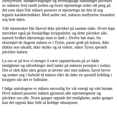
forstyrrelser, humørsvinginger og hverdagslige handlinger påvirkes
av månens ferd rundt jorden og hvert stjernetegn setter sitt preg på
det som skjer.Når månen passerer et stjernetegn tar den til seg
tegnets karakteristikker. Med andre ord, månens innflytelse forandrer
seg hele tiden.
Alle mennesker blir likevel ikke påvirket på samme måte. Hvert tegn
innvirker også på forskjellige kroppsdeler, og dette påvirker alle,
uansett hvilket stjernetegn man er født i. Derfor bør man, for
eksempel de dagene månen er i Tyren, passe godt på halsen, ikke
drikke noe iskaldt, ikke skrike og så videre, siden Tyren spesielt
påvirker halsen.
La oss se på hva vi trenger å være oppmerksom på av både
muligheter og utfordringer med tanke på månens posisjon i zodiac.
Det er slett ikke uten grunn at ulvene uler mot månen, havet hever
og senker seg i forhold til månen eller du føler en spesiell kribling i
kroppen når det er fullmåne.
I følge astrologene er månen ansvarlig for vår energi og vårt humør.
Hver måned passerer månen gjennom alle stjernetegnene og
påvirker oss alle. Noen ganger oppstår det muligheter, andre ganger
kan det oppstå ikke fullt så heldige situasjoner.