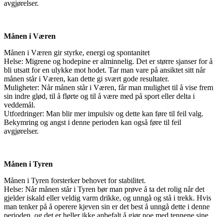
avgjørelser.
Månen i Væren
Månen i Væren gir styrke, energi og spontanitet
Helse: Migrene og hodepine er alminnelig. Det er større sjanser for å
bli utsatt for en ulykke mot hodet. Tar man vare på ansiktet sitt når
månen står i Væren, kan dette gi svært gode resultater.
Muligheter: Når månen står i Væren, får man mulighet til å vise frem
sin indre glød, til å flørte og til å være med på sport eller delta i
veddemål.
Utfordringer: Man blir mer impulsiv og dette kan føre til feil valg.
Bekymring og angst i denne perioden kan også føre til feil
avgjørelser.
Månen i Tyren
Månen i Tyren forsterker behovet for stabilitet.
Helse: Når månen står i Tyren bør man prøve å ta det rolig når det
gjelder iskald eller veldig varm drikke, og unngå og stå i trekk. Hvis
man tenker på å operere kjeven sin er det best å unngå dette i denne
perioden, og det er heller ikke anbefalt å gjør noe med tennene sine.