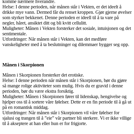
komme nærmere hverandre.
Helse: I denne perioden, når månen står i Vekten, er det ideelt å
drikke mye vann. Dermed får du renset kroppen. Gjør gjerne øvelser
som styrker bekkenet. Denne perioden er ideell til å ta vare på
negler, håret, ansiktet ditt og bli kvitt cellulitt.
Muligheter: Månen i Vekten forsterker det sosiale, intuisjonen og det
sentimentale.
Utfordringer: Når månen står i Vekten, kan det medføre
vanskeligheter med å ta beslutninger og dilemmaer bygger seg opp.
Månen i Skorpionen
Månen i Skorpionen forsterker det erotiske.
Helse: I denne perioden når månen står i Skorpionen, bør du gjøre
så mange rolige aktiviteter som mulig. Hvis du er gravid i denne
perioden, bør du være ekstra forsiktig.
Muligheter: Månen i Skorpionen fører til lidenskap, hengivelse og
hjelper oss til å sortere våre følelser. Dette er en fin periode til å gå ut
på en romantisk middag.
Utfordringer: Når månen står i Skorpionen vil våre følelser for
sjalusi og trangen til å ”eie” vår partner bli sterkere. Vi er ikke villige
til å akseptere at han eller hun er for frigjorte.