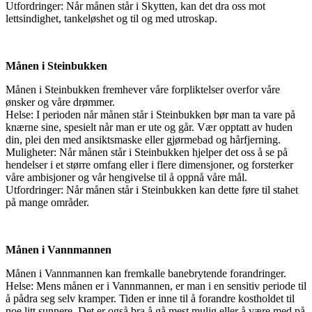
Utfordringer: Når månen står i Skytten, kan det dra oss mot
lettsindighet, tankeløshet og til og med utroskap.
Månen i Steinbukken
Månen i Steinbukken fremhever våre forpliktelser overfor våre
ønsker og våre drømmer.
Helse: I perioden når månen står i Steinbukken bør man ta vare på
knærne sine, spesielt når man er ute og går. Vær opptatt av huden
din, plei den med ansiktsmaske eller gjørmebad og hårfjerning.
Muligheter: Når månen står i Steinbukken hjelper det oss å se på
hendelser i et større omfang eller i flere dimensjoner, og forsterker
våre ambisjoner og vår hengivelse til å oppnå våre mål.
Utfordringer: Når månen står i Steinbukken kan dette føre til stahet
på mange områder.
Månen i Vannmannen
Månen i Vannmannen kan fremkalle banebrytende forandringer.
Helse: Mens månen er i Vannmannen, er man i en sensitiv periode til
å pådra seg selv kramper. Tiden er inne til å forandre kostholdet til
noe litt sunnere. Det er også bra å gå mest mulig eller å være med på