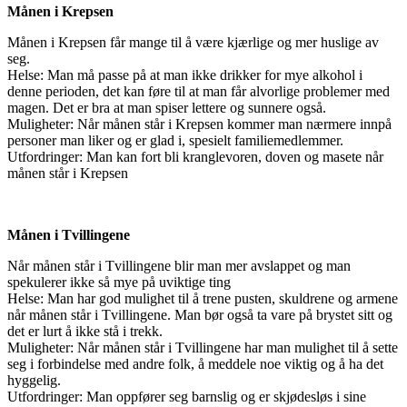
Månen i Krepsen
Månen i Krepsen får mange til å være kjærlige og mer huslige av
seg.
Helse: Man må passe på at man ikke drikker for mye alkohol i
denne perioden, det kan føre til at man får alvorlige problemer med
magen. Det er bra at man spiser lettere og sunnere også.
Muligheter: Når månen står i Krepsen kommer man nærmere innpå
personer man liker og er glad i, spesielt familiemedlemmer.
Utfordringer: Man kan fort bli kranglevoren, doven og masete når
månen står i Krepsen
Månen i Tvillingene
Når månen står i Tvillingene blir man mer avslappet og man
spekulerer ikke så mye på uviktige ting
Helse: Man har god mulighet til å trene pusten, skuldrene og armene
når månen står i Tvillingene. Man bør også ta vare på brystet sitt og
det er lurt å ikke stå i trekk.
Muligheter: Når månen står i Tvillingene har man mulighet til å sette
seg i forbindelse med andre folk, å meddele noe viktig og å ha det
hyggelig.
Utfordringer: Man oppfører seg barnslig og er skjødesløs i sine