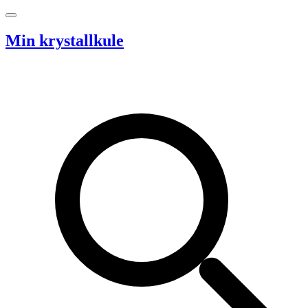
Hopp til innhold
Min krystallkule