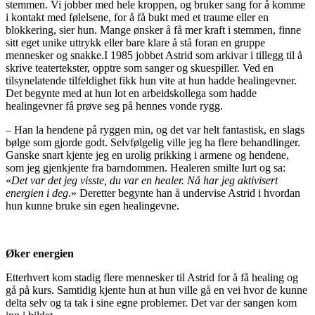
stemmen. Vi jobber med hele kroppen, og bruker sang for å komme
i kontakt med følelsene, for å få bukt med et traume eller en
blokkering, sier hun. Mange ønsker å få mer kraft i stemmen, finne
sitt eget unike uttrykk eller bare klare å stå foran en gruppe
mennesker og snakke.I 1985 jobbet Astrid som arkivar i tillegg til å
skrive teatertekster, opptre som sanger og skuespiller. Ved en
tilsynelatende tilfeldighet fikk hun vite at hun hadde healingevner.
Det begynte med at hun lot en arbeidskollega som hadde
healingevner få prøve seg på hennes vonde rygg.
– Han la hendene på ryggen min, og det var helt fantastisk, en slags
bølge som gjorde godt. Selvfølgelig ville jeg ha flere behandlinger.
Ganske snart kjente jeg en urolig prikking i armene og hendene,
som jeg gjenkjente fra barndommen. Healeren smilte lurt og sa:
«
Det var det jeg visste, du var en healer. Nå har jeg aktivisert
energien i deg
.» Deretter begynte han å undervise Astrid i hvordan
hun kunne bruke sin egen healingevne.
Øker energien
Etterhvert kom stadig flere mennesker til Astrid for å få healing og
gå på kurs. Samtidig kjente hun at hun ville gå en vei hvor de kunne
delta selv og ta tak i sine egne problemer. Det var der sangen kom