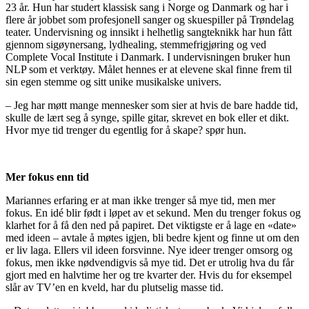
23 år. Hun har studert klassisk sang i Norge og Danmark og har i
flere år jobbet som profesjonell sanger og skuespiller på Trøndelag
teater. Undervisning og innsikt i helhetlig sangteknikk har hun fått
gjennom sigøynersang, lydhealing, stemmefrigjøring og ved
Complete Vocal Institute i Danmark. I undervisningen bruker hun
NLP som et verktøy. Målet hennes er at elevene skal finne frem til
sin egen stemme og sitt unike musikalske univers.
– Jeg har møtt mange mennesker som sier at hvis de bare hadde tid,
skulle de lært seg å synge, spille gitar, skrevet en bok eller et dikt.
Hvor mye tid trenger du egentlig for å skape? spør hun.
Mer fokus enn tid
Mariannes erfaring er at man ikke trenger så mye tid, men mer
fokus. En idé blir født i løpet av et sekund. Men du trenger fokus og
klarhet for å få den ned på papiret. Det viktigste er å lage en «date»
med ideen – avtale å møtes igjen, bli bedre kjent og finne ut om den
er liv laga. Ellers vil ideen forsvinne. Nye ideer trenger omsorg og
fokus, men ikke nødvendigvis så mye tid. Det er utrolig hva du får
gjort med en halvtime her og tre kvarter der. Hvis du for eksempel
slår av TV’en en kveld, har du plutselig masse tid.