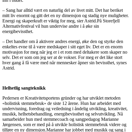
inn i bildet.
– Sang har alltid vært en naturlig del av livet mitt. Det har beriket
mitt liv enormt og gitt det en ny dimensjon og stadig nye muligheter.
Energi og skaperkraft er viktig for meg, sier Astrid.På Storefjell
Alternativfestival vil hun undervise andre i å øke sin
energibevissthet.
– Det handler om å aktivere andres energi, øke den og styrke den
enkeltes evne til å være medskaper i sitt eget liv. Det er en enorm
motivasjon for meg når jeg er i et rom med deltakere som skaper no
selv. Det er som om jeg ser at de vokser. For meg er det like stort
hver gang å få være med når mennesker åpner sin bevissthet, synes
Astrid.
Helhetlig sangteknikk
Pedersen er Kreativitetsportens gründer og har utviklet metoden
«holistisk stemmebruk» de siste 12 årene. Hun har arbeidet med
undervisning, foredrag og veiledning i åndelig utvikling, kreativitet,
musikk, helhetsbehandling, energibevissthet og selvutvikling. Nå
samarbeider hun med stemmecoach og sangpedagog Marianne
Jørgensen, som er med på å utvikle holistisk stemmebruk videre og
tilføre en ny dimensjon.Marianne har jobbet med musikk og sang i