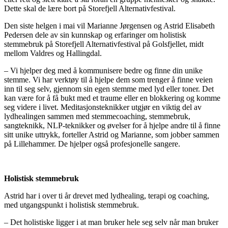
Dette skal de lære bort på Storefjell Alternativfestival.
Den siste helgen i mai vil Marianne Jørgensen og Astrid Elisabeth
Pedersen dele av sin kunnskap og erfaringer om holistisk
stemmebruk på Storefjell Alternativfestival på Golsfjellet, midt
mellom Valdres og Hallingdal.
– Vi hjelper deg med å kommunisere bedre og finne din unike
stemme. Vi har verktøy til å hjelpe dem som trenger å finne veien
inn til seg selv, gjennom sin egen stemme med lyd eller toner. Det
kan være for å få bukt med et traume eller en blokkering og komme
seg videre i livet. Meditasjonsteknikker utgjør en viktig del av
lydhealingen sammen med stemmecoaching, stemmebruk,
sangteknikk, NLP-teknikker og øvelser for å hjelpe andre til å finne
sitt unike uttrykk, forteller Astrid og Marianne, som jobber sammen
på Lillehammer. De hjelper også profesjonelle sangere.
Holistisk stemmebruk
Astrid har i over ti år drevet med lydhealing, terapi og coaching,
med utgangspunkt i holistisk stemmebruk.
– Det holistiske ligger i at man bruker hele seg selv når man bruker