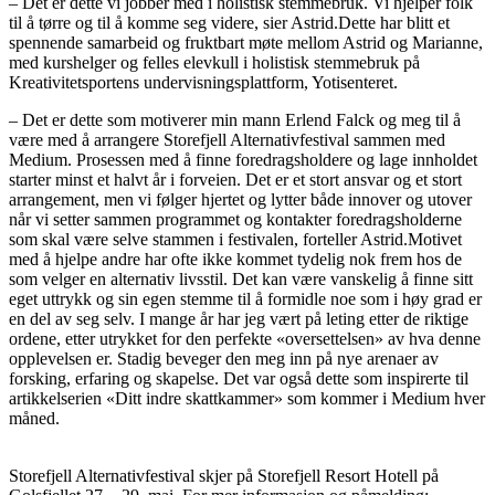
– Det er dette vi jobber med i holistisk stemmebruk. Vi hjelper folk
til å tørre og til å komme seg videre, sier Astrid.Dette har blitt et
spennende samarbeid og fruktbart møte mellom Astrid og Marianne,
med kurshelger og felles elevkull i holistisk stemmebruk på
Kreativitetsportens undervisningsplattform, Yotisenteret.
– Det er dette som motiverer min mann Erlend Falck og meg til å
være med å arrangere Storefjell Alternativfestival sammen med
Medium. Prosessen med å finne foredragsholdere og lage innholdet
starter minst et halvt år i forveien. Det er et stort ansvar og et stort
arrangement, men vi følger hjertet og lytter både innover og utover
når vi setter sammen programmet og kontakter foredragsholderne
som skal være selve stammen i festivalen, forteller Astrid.Motivet
med å hjelpe andre har ofte ikke kommet tydelig nok frem hos de
som velger en alternativ livsstil. Det kan være vanskelig å finne sitt
eget uttrykk og sin egen stemme til å formidle noe som i høy grad er
en del av seg selv. I mange år har jeg vært på leting etter de riktige
ordene, etter utrykket for den perfekte «oversettelsen» av hva denne
opplevelsen er. Stadig beveger den meg inn på nye arenaer av
forsking, erfaring og skapelse. Det var også dette som inspirerte til
artikkelserien «Ditt indre skattkammer» som kommer i Medium hver
måned.
Storefjell Alternativfestival skjer på Storefjell Resort Hotell på