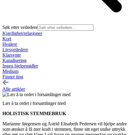
Søk etter veiledere
Kjærlighet/relasjoner
Kort
Healere
Livsveiledere
Klarsynte
Kanalisering
Ingen hjelpemidler
Medium
Finner ting
Alle artikler
Lær å ta ordet i forsamlinger med
HOLISTISK STEMMEBRUK
Marianne Jørgensen og Astrid Elisabeth Pedersen vil hjelpe andre
som ønsker å få mer kraft i stemmen, finne sitt eget unike uttrykk
eller rett og slett klare å stå foran en gruppe mennesker og snakke.