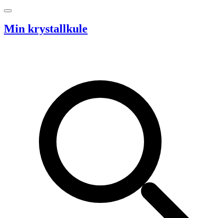
Hopp til innhold
Min krystallkule