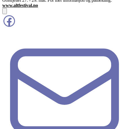
Golsfjellet 27. - 29. mai. For mer informasjon og påmelding:
www.altfestival.no