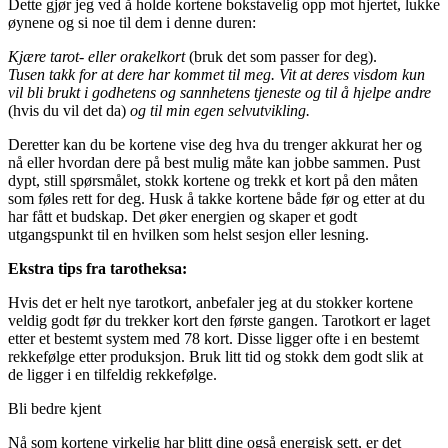
Dette gjør jeg ved å holde kortene bokstavelig opp mot hjertet, lukke
øynene og si noe til dem i denne duren:
Kjære tarot- eller orakelkort
(bruk det som passer for deg).
Tusen takk for at dere har kommet til meg. Vit at deres visdom kun
vil bli brukt i godhetens og sannhetens tjeneste og til å hjelpe andre
(hvis du vil det da)
og til min egen selvutvikling.
Deretter kan du be kortene vise deg hva du trenger akkurat her og
nå eller hvordan dere på best mulig måte kan jobbe sammen. Pust
dypt, still spørsmålet, stokk kortene og trekk et kort på den måten
som føles rett for deg. Husk å takke kortene både før og etter at du
har fått et budskap. Det øker energien og skaper et godt
utgangspunkt til en hvilken som helst sesjon eller lesning.
Ekstra tips fra tarotheksa:
Hvis det er helt nye tarotkort, anbefaler jeg at du stokker kortene
veldig godt før du trekker kort den første gangen. Tarotkort er laget
etter et bestemt system med 78 kort. Disse ligger ofte i en bestemt
rekkefølge etter produksjon. Bruk litt tid og stokk dem godt slik at
de ligger i en tilfeldig rekkefølge.
Bli bedre kjent
Nå som kortene virkelig har blitt dine også energisk sett, er det