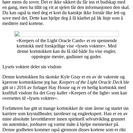
høre mens du sover. Det er ikke sikkert du får inn et budskap med
en gang, men ha tillit og vit at sjelen får den informasjonen den skal.
Du kan også ta med deg et kort du kanskje ikke forstår like lett og
sove med det. Dette kan hjelpe deg å få klarhet på lik linje som å
meditere med kortene.
«Keepers of the Light Oracle Cards» er en spennende
kortstokk med forskjellige vise «lysets voktere». Med
denne kortstokken kan du få råd både fra vise engler,
oppstegne mestre, gudinner og guder.
Lysets voktere deler sin visdom
Denne kortstokken fra skotske Kyle Gray er en av de vakreste og
kjæreste kortstokkene jeg har.
Keepers of the Light Oracle Deck
ble
gitt ut i 2016 av forlaget Hay House og er en herlig kortstokk med
kraftfull visdom fra det Gray kaller «Keepers of the light» som kan
oversettes til «lysets voktere».
Forfatteren har gitt ut mange kortstokker de siste årene og startet sin
karriere som krystallhealer, tarotleser og engleekspert. Han er en av
mine absolutte favorittlærere innen spirituell selvutvikling grunnet
sin autentiske, jordnære og varme måte å hjelpe mennesker på.
Denne godheten kommer også gjennom disses kortene som er rikt