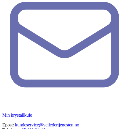
Min krystallkule
Epost:
kundeservice@veiledertjenesten.no