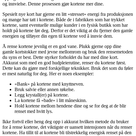
og innvielse. Denne prosessen gjør kortene mer dine.
Spesielt nye kort har gjerne en litt «stresset» energi fra produksjonen
og mange har tatt i kortene. Både de i fabrikken som har trykket
kortene, samt eventuelle mulige kunder i en fysisk butikk som har
holdt på kortene før deg. Derfor er det viktig at du fjerner den gamle
energien og tilføyer din egen til kortene ved å innvie dem.
Å rense kortene jevnlig er en god vane. Plukk gjerne opp dine
gamle kortstokker med jevne mellomrom og bruk den rensemetoden
du syns er best. Dette styrker forholdet du har med dine kort.
Akkurat som med en god hudpleierutine, renser du kortene først.
Dette kan du gjøre med forskjellige teknikker. Bruk det som du føler
er mest naturlig for deg. Her er noen eksempler:
«Bank» på kortene med knyttneven.
Bruk salvie eller annen røkelse.
Legg krystall(er) på kortene.
La kortene få «bade» i litt måneskinn.
Hold kortene mellom hendene dine og se for deg at de blir
renset med hvitt lys.
Ikke fortvil eller heng deg opp i akkurat hvilken metode du bruker
for å rense kortene, det viktigste er uansett intensjonen når du renser
kortene. Ha tillit til at kortene bli tilstrekkelig energisk renset på den