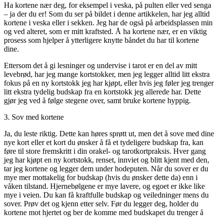
Ha kortene nær deg, for eksempel i veska, på pulten eller ved senga
– ja der du er! Som du ser på bildet i denne artikkelen, har jeg alltid
kortene i veska eller i sekken. Jeg har de også på arbeidsplassen min
og ved alteret, som er mitt kraftsted. Å ha kortene nær, er en viktig
prosess som hjelper å ytterligere knytte båndet du har til kortene
dine.
Ettersom det å gi lesninger og undervise i tarot er en del av mitt
levebrød, har jeg mange kortstokker, men jeg legger alltid litt ekstra
fokus på en ny kortstokk jeg har kjøpt, eller hvis jeg føler jeg trenger
litt ekstra tydelig budskap fra en kortstokk jeg allerede har. Dette
gjør jeg ved å følge stegene over, samt bruke kortene hyppig.
3. Sov med kortene
Ja, du leste riktig. Dette kan høres sprøtt ut, men det å sove med dine
nye kort eller et kort du ønsker å få et tydeligere budskap fra, kan
føre til store fremskritt i din orakel- og tarotkortpraksis. Hver gang
jeg har kjøpt en ny kortstokk, renset, innviet og blitt kjent med den,
tar jeg kortene og legger dem under hodeputen. Når du sover er du
mye mer mottakelig for budskap (hvis du ønsker dette da) enn i
våken tilstand. Hjernebølgene er mye lavere, og egoet er ikke like
mye i veien. Du kan få kraftfulle budskap og veiledninger mens du
sover. Prøv det og kjenn etter selv. Før du legger deg, holder du
kortene mot hjertet og ber de komme med budskapet du trenger å