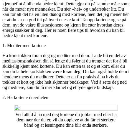
kjempefint å bli enda bedre kjent. Dette gjør du på samme måte som
når du møter nye mennesker. Du sier «hei» og undersøker litt. Du
kan for all del ha en liten dialog med kortene, men det jeg mener her
er at du tar en god titt på hvert eneste kort. Ta opp kortene og se på
dem, nyt de vakre illustrasjonene og kjenn litt etter hvordan deres
energi snakker til deg. Her er noen flere tips til hvordan du kan bli
bedre kjent med kortene.
1. Mediter med kortene
Ha kortstokken foran deg og mediter med dem. La de bli en del av
meditasjonspraksisen din så lenge du føler at du trenger det for å bli
skikkelig kjent med kortene. Du kan enten ta et og et kort, eller du
kan du la hele kortstokken være foran deg. Du kan også holde dem i
hendene mens du mediterer. Dette er en fin praksis å ha hvis du
trekker et kort og ikke helt skjønner budskapet. Ved å sette deg ned
og meditere, kan du få mer klarhet og et tydeligere budskap.
2. Ha kortene i nærheten
Ved alltid å ha med deg kortene du jobber med eller ha
dem nær der du er, vil du oppleve at du får et sterkere
bånd og at lesningene dine blir enda sterkere.