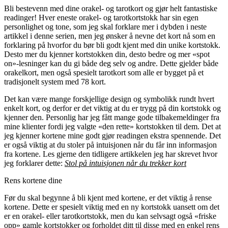
Bli bestevenn med dine orakel- og tarotkort og gjør helt fantastiske
readinger! Hver eneste orakel- og tarotkortstokk har sin egen
personlighet og tone, som jeg skal forklare mer i dybden i neste
artikkel i denne serien, men jeg ønsker å nevne det kort nå som en
forklaring på hvorfor du bør bli godt kjent med din unike kortstokk.
Desto mer du kjenner kortstokken din, desto bedre og mer «spot
on»-lesninger kan du gi både deg selv og andre. Dette gjelder både
orakelkort, men også spesielt tarotkort som alle er bygget på et
tradisjonelt system med 78 kort.
Det kan være mange forskjellige design og symbolikk rundt hvert
enkelt kort, og derfor er det viktig at du er trygg på din kortstokk og
kjenner den. Personlig har jeg fått mange gode tilbakemeldinger fra
mine klienter fordi jeg valgte «den rette» kortstokken til dem. Det at
jeg kjenner kortene mine godt gjør readingen ekstra spennende. Det
er også viktig at du stoler på intuisjonen når du får inn informasjon
fra kortene. Les gjerne den tidligere artikkelen jeg har skrevet hvor
jeg forklarer dette:
Stol på intuisjonen når du trekker kort
Rens kortene dine
Før du skal begynne å bli kjent med kortene, er det viktig å rense
kortene. Dette er spesielt viktig med en ny kortstokk uansett om det
er en orakel- eller tarotkortstokk, men du kan selvsagt også «friske
opp» gamle kortstokker og forholdet ditt til disse med en enkel rens