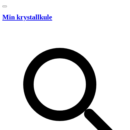
Hopp til innhold
Min krystallkule