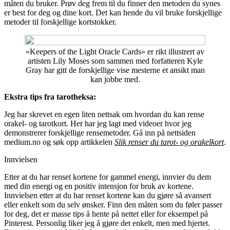
måten du bruker. Prøv deg frem til du finner den metoden du synes
er best for deg og dine kort. Det kan hende du vil bruke forskjellige
metoder til forskjellige kortstokker.
«Keepers of the Light Oracle Cards» er rikt illustrert av
artisten Lily Moses som sammen med forfatteren Kyle
Gray har gitt de forskjellige vise mesterne et ansikt man
kan jobbe med.
Ekstra tips fra tarotheksa:
Jeg har skrevet en egen liten nettsak om hvordan du kan rense
orakel- og tarotkort. Her har jeg lagt med videoer hvor jeg
demonstrerer forskjellige rensemetoder. Gå inn på nettsiden
medium.no og søk opp artikkelen
Slik renser du tarot- og orakelkort
.
Innvielsen
Etter at du har renset kortene for gammel energi, innvier du dem
med din energi og en positiv intensjon for bruk av kortene.
Innvielsen etter at du har renset kortene kan du gjøre så avansert
eller enkelt som du selv ønsker. Finn den måten som du føler passer
for deg, det er masse tips å hente på nettet eller for eksempel på
Pinterest. Personlig liker jeg å gjøre det enkelt, men med hjertet.