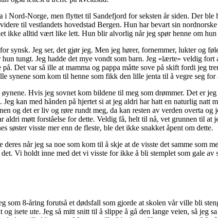
a i Nord-Norge, men flyttet til Sandefjord for seksten år siden. Der ble
 videre til vestlandets hovedstad Bergen. Hun har bevart sin nordnorske
det ikke alltid vært like lett. Hun blir alvorlig når jeg spør henne om hun
 for synsk. Jeg ser, det gjør jeg. Men jeg hører, fornemmer, lukter og føl
er hun tungt. Jeg hadde det mye vondt som barn. Jeg «lærte» veldig fort 
e på. Det var så ille at mamma og pappa måtte sove på skift fordi jeg tr
lle synene som kom til henne som fikk den lille jenta til å vegre seg fo
 øynene. Hvis jeg sovnet kom bildene til meg som drømmer. Det er jeg 
. Jeg kan med hånden på hjertet si at jeg aldri har hatt en naturlig nat
en og det er liv og røre rundt meg, da kan resten av verden overta og 
har aldri møtt forståelse for dette. Veldig få, helt til nå, vet grunnen til a
 søster visste mer enn de fleste, ble det ikke snakket åpent om dette.
ne deres når jeg sa noe som kom til å skje at de visste det samme som 
det. Vi holdt inne med det vi visste for ikke å bli stemplet som gale a
g som 8-åring forutså et dødsfall som gjorde at skolen vår ville bli ste
t og isete ute. Jeg så mitt snitt til å slippe å gå den lange veien, så jeg 