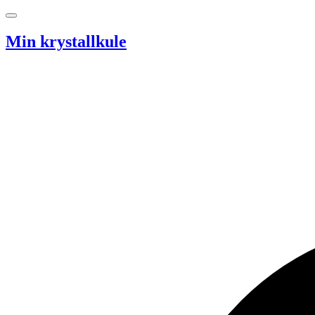
Hopp til innhold
Min krystallkule