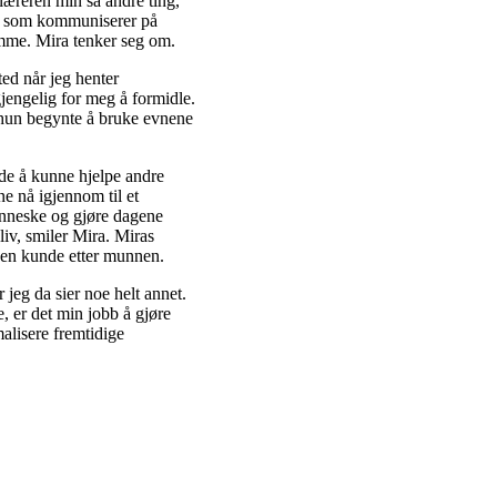
 læreren min så andre ting,
der som kommuniserer på
samme. Mira tenker seg om.
ted når jeg henter
gjengelig for meg å formidle.
t hun begynte å bruke evnene
ede å kunne hjelpe andre
e nå igjennom til et
enneske og gjøre dagene
liv, smiler Mira. Miras
e en kunde etter munnen.
r jeg da sier noe helt annet.
, er det min jobb å gjøre
alisere fremtidige