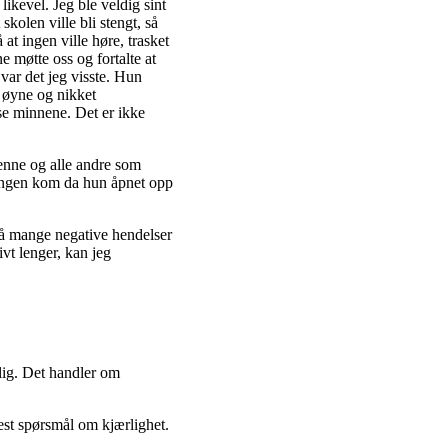
ikevel. Jeg ble veldig sint
skolen ville bli stengt, så
 at ingen ville høre, trasket
 møtte oss og fortalte at
var det jeg visste. Hun
 øyne og nikket
se minnene. Det er ikke
enne og alle andre som
dringen kom da hun åpnet opp
 så mange negative hendelser
vt lenger, kan jeg
rlig. Det handler om
mest spørsmål om kjærlighet.