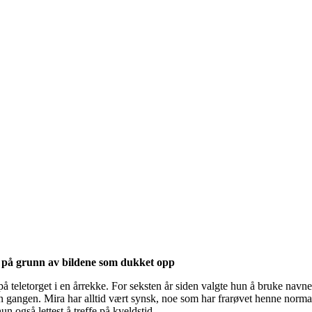
e på grunn av bildene som dukket opp
på teletorget i en årrekke. For seksten år siden valgte hun å bruke navn
den gangen. Mira har alltid vært synsk, noe som har frarøvet henne norm
hun også lettest å treffe på kveldstid.