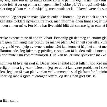
ing. Jeg lærte fort at jeg måtte bruke kortene på min egen måte. Selv om
 hadde feil. Hver og en har sin egen måte å jobbe på. Vi er også indivi
 sier ting på kan være forskjellig, men resultatet kan likevel være det 
ortene. Jeg ser på en måte ikke de enkelte kortene. Jeg er et helt annet s
kan ikke forklare nøyaktig fra hvor, men informasjonen finnes og er til
 noen annen måte. For Mira har livet aldri blitt det samme igjen etter a
e bruke evnene mine til noe fruktbart. Personlig gir det meg en enorm gl
erdagen min langt mer positiv på mange plan. Det er helt spesielt å kunn
og gi råd ved hjelp av evnene mine. Det kan tenne et håp i et annet m
edkommende. Jeg føler meg privilegert som kan få ha den rollen i noens 
n er direkte i sin kommunikasjon. Hun kan heller ikke lyve eller snakk
inger til hva jeg skal si. Det er ikke er alltid at det faller i god jord nå
rlig om hva jeg «ser». Dersom jeg ser at det kan være problemer i sikte
kunden. Jeg kan få svar på hvordan vedkommende skal gå fram for å minim
per jeg med å gjøre hverdagen lettere, og det gir en god følelse.
n liten stund.