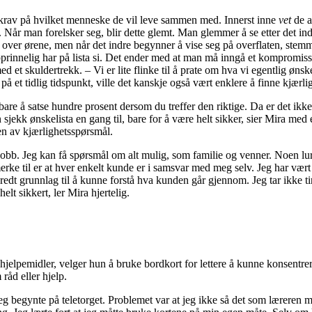
 krav på hvilket menneske de vil leve sammen med. Innerst inne
vet
de a
 Når man forelsker seg, blir dette glemt. Man glemmer å se etter det indr
 over ørene, men når det indre begynner å vise seg på overflaten, stem
innelig har på lista si. Det ender med at man må inngå et kompromiss 
med et skuldertrekk. – Vi er lite flinke til å prate om hva vi egentlig øns
 på et tidlig tidspunkt, ville det kanskje også vært enklere å finne kjærl
bare å satse hundre prosent dersom du treffer den riktige. Da er det ik
 sjekk ønskelista en gang til, bare for å være helt sikker, sier Mira med 
n av kjærlighetsspørsmål.
 jobb. Jeg kan få spørsmål om alt mulig, som familie og venner. Noen lur
erke til er at hver enkelt kunde er i samsvar med meg selv. Jeg har væ
 bredt grunnlag til å kunne forstå hva kunden går gjennom. Jeg tar ikke ti
elt sikkert, ler Mira hjertelig.
jelpemidler, velger hun å bruke bordkort for lettere å kunne konsentre
åd eller hjelp.
eg begynte på teletorget. Problemet var at jeg ikke så det som læreren mi