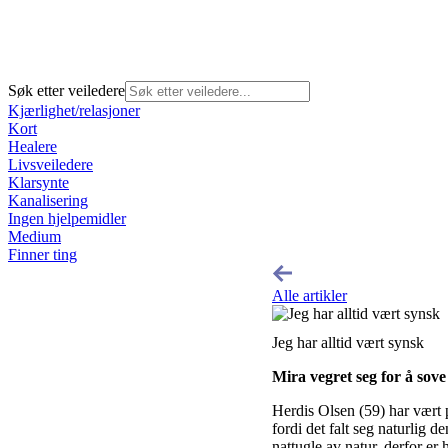
Søk etter veiledere
Kjærlighet/relasjoner
Kort
Healere
Livsveiledere
Klarsynte
Kanalisering
Ingen hjelpemidler
Medium
Finner ting
Alle artikler
Jeg har alltid vært synsk
Mira vegret seg for å sov
Herdis Olsen (59) har vært 
fordi det falt seg naturlig 
nattugle av natur, derfor er 