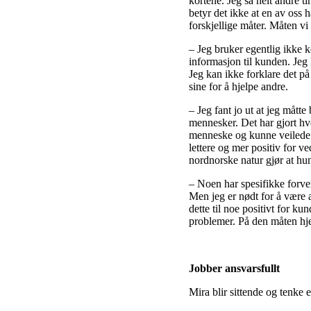
kortene. Jeg så helt andre t
betyr det ikke at en av oss
forskjellige måter. Måten vi
– Jeg bruker egentlig ikke k
informasjon til kunden. Jeg 
Jeg kan ikke forklare det på
sine for å hjelpe andre.
– Jeg fant jo ut at jeg mått
mennesker. Det har gjort hv
menneske og kunne veilede 
lettere og mer positiv for v
nordnorske natur gjør at hu
– Noen har spesifikke forventn
Men jeg er nødt for å være æ
dette til noe positivt for 
problemer. På den måten hjel
Jobber ansvarsfullt
Mira blir sittende og tenke e