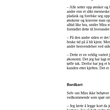
– Alle setter opp ønsker og
andre enn et slikt menneske.
pladask og forelske seg opp
ønskene og kravene man oppr
alltid like bra, smiler Mira 
formidlet dette til hverandre
– På den andre siden er det 
bruke tid på å bli kjent. Men
andre henvendelser ved side
– Dette er en veldig variert
økonomi. Det jeg har lagt m
tøffe tak. Derfor har jeg et
kunden etter kjeften. Det er h
Bordkort
Selv om Mira ikke behøver h
vedkommende som spør om r
– Jeg lærte å legge kort da j