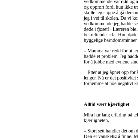
vedkommende var død og at s
og opprørt fordi hun ikke tro
skulle jeg slippe å gå dersom
jeg i vei til skolen. Da vi 
vedkommende jeg hadde sett 
døde i fjøset!» Læreren bl
bekreftende. «Ja. Hun døde 
hyggelige barndomsminner h
– Mamma var redd for at jeg
hadde et problem. Jeg hadde 
for å jobbe med evnene sine
– Etter at jeg åpnet opp fo
lenger. Nå er det positivite
fornemme at noe negativt kan
Alltid vært kjærlighet
Mira har lang erfaring på te
kjærligheten.
– Stort sett handler det om 
Den er vanskelig å finne. Mir