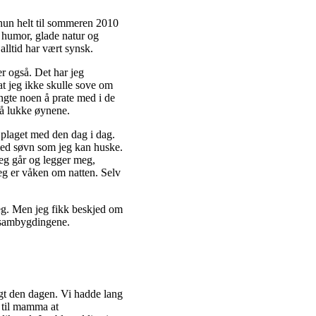
 hun helt til sommeren 2010
 humor, glade natur og
 alltid har vært synsk.
er også. Det har jeg
at jeg ikke skulle sove om
engte noen å prate med i de
r å lukke øynene.
plaget med den dag i dag.
t med søvn som jeg kan huske.
jeg går og legger meg,
t jeg er våken om natten. Selv
meg. Men jeg fikk beskjed om
v sambygdingene.
ngt den dagen. Vi hadde lang
sa til mamma at