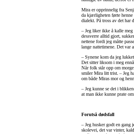
Mira er opprinnelig fra Senj
da kjærligheten førte henne
dialekt. På tross av det har 
– Jeg liker ikke å kalle meg
dessverre alltid gjort, sukk
nettene fordi jeg måtte pass
lange nattetimene. Det var a
– Synene kom da jeg lukket
Det sitter liksom i meg ennå
Når folk står opp om morgen
smiler Mira litt trist. – Jeg 
om både Miras mor og hennes
– Jeg kunne se det i blikke
at man ikke kunne prate om 
Forutså dødsfall
– Jeg husker godt en gang je
skolevei, det var vinter, kald