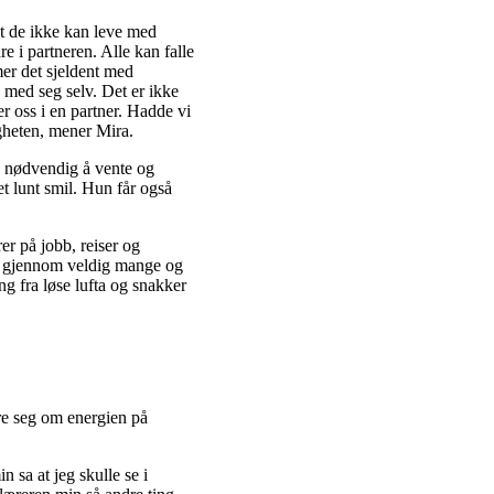
t de ikke kan leve med
e i partneren. Alle kan falle
mer det sjeldent med
med seg selv. Det er ikke
ker oss i en partner. Hadde vi
igheten, mener Mira.
ke nødvendig å vente og
et lunt smil. Hun får også
er på jobb, reiser og
rt gjennom veldig mange og
ng fra løse lufta og snakker
re seg om energien på
n sa at jeg skulle se i