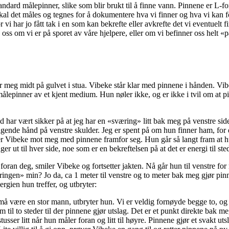
ndard målepinner, slike som blir brukt til å finne vann. Pinnene er L-f
kal det måles og tegnes for å dokumentere hva vi finner og hva vi kan
or vi har jo fått tak i en som kan bekrefte eller avkrefte det vi eventuel
oss om vi er på sporet av våre hjelpere, eller om vi befinner oss helt «
ler meg midt på gulvet i stua. Vibeke står klar med pinnene i hånden. Vibe
ålepinner av et kjent medium. Hun nøler ikke, og er ikke i tvil om at p
lltid har vært sikker på at jeg har en «sværing» litt bak meg på venstre s
igende hånd på venstre skulder. Jeg er spent på om hun finner ham, for d
r Vibeke mot meg med pinnene framfor seg. Hun går så langt fram at hu
er ut til hver side, noe som er en bekreftelsen på at det er energi til ste
 foran deg, smiler Vibeke og fortsetter jakten. Nå går hun til venstre for
ingen» min? Jo da, ca 1 meter til venstre og to meter bak meg gjør pinn
rgien hun treffer, og utbryter:
må være en stor mann, utbryter hun. Vi er veldig fornøyde begge to, og h
m til to steder til der pinnene gjør utslag. Det er et punkt direkte bak m
tusser litt når hun måler foran og litt til høyre. Pinnene gjør et svakt u