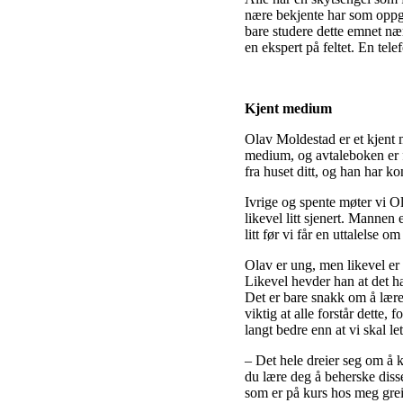
nære bekjente har som oppga
bare studere dette emnet nær
en ekspert på feltet. En tele
Kjent medium
Olav Moldestad er et kjent
medium, og avtaleboken er 
fra huset ditt, og han har k
Ivrige og spente møter vi O
likevel litt sjenert. Mannen
litt før vi får en uttalelse 
Olav er ung, men likevel er
Likevel hevder han at det ha
Det er bare snakk om å lære
viktig at alle forstår dette
langt bedre enn at vi skal le
– Det hele dreier seg om å 
du lære deg å beherske diss
som er på kurs hos meg greier