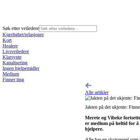
Søk etter veiledere
Kjærlighet/relasjoner
Kort
Healere
Livsveiledere
Klarsynte
Kanalisering
Ingen hjelpemidler
Medium
Finner ting
Alle artikler
Jakten på det ukjente: Finn
Merete og Vibeke fortsett
er medium på heltid for å
hjelpere.
Alle har en skytsengel som 