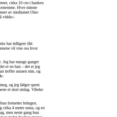
ormet, cirka 10 cm i hanken
 fornemme. Hver minste
t finner av mediumet Olav
på vidda».
ke har tidligere fått
innene vil vise oss hvor
ide. Jeg har mange ganger
et er en han – det er jeg
n treffer auraen min, og
de.
 meg, og jeg følger spent
ene et stort utslag. Vibeke
un fortsetter letingen.
eg cirka 4 meter unna, og en
tslag, men neste gang hun