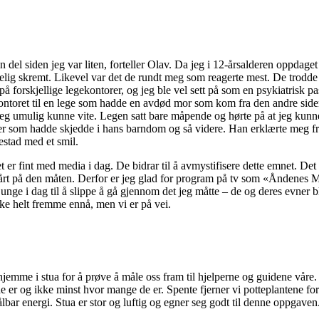
n del siden jeg var liten, forteller Olav. Da jeg i 12-årsalderen oppdaget
gelig skremt. Likevel var det de rundt meg som reagerte mest. De trodde
på forskjellige legekontorer, og jeg ble vel sett på som en psykiatrisk pas
 kontoret til en lege som hadde en avdød mor som kom fra den andre sid
g umulig kunne vite. Legen satt bare måpende og hørte på at jeg kunne
r som hadde skjedde i hans barndom og så videre. Han erklærte meg fri
estad med et smil.
 er fint med media i dag. De bidrar til å avmystifisere dette emnet. Det
vårt på den måten. Derfor er jeg glad for program på tv som «Åndenes
e i dag til å slippe å gå gjennom det jeg måtte – de og deres evner bli
ikke helt fremme ennå, men vi er på vei.
jemme i stua for å prøve å måle oss fram til hjelperne og guidene våre. 
 de er og ikke minst hvor mange de er. Spente fjerner vi potteplantene for
bar energi. Stua er stor og luftig og egner seg godt til denne oppgaven