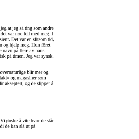
 jeg at jeg så ting som andre
 det var noe feil med meg. I
ient. Det var en slitsom tid,
en og hjalp meg. Hun fôret
 navn på flere av hans
sk på timen. Jeg var synsk,
 overnaturlige blir mer og
 Makt» og magasiner som
r akseptert, og de slipper å
Vi ønske å vite hvor de står
di de kan slå ut på
.