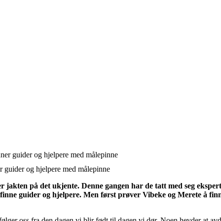
er guider og hjelpere med målepinne
er jakten på det ukjente. Denne gangen har de tatt med seg ekspe
 finne guider og hjelpere. Men først prøver Vibeke og Merete å fin
følger oss fra den dagen vi blir født til dagen vi dør. Noen hevder at a