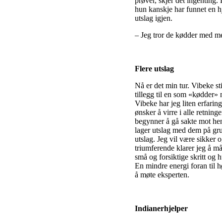
prøver, skjer det ingenting.
hun kanskje har funnet en h
utslag igjen.
– Jeg tror de kødder med me
Flere utslag
Nå er det min tur. Vibeke sti
tillegg til en som «kødder» 
Vibeke har jeg liten erfaring
ønsker å virre i alle retnin
begynner å gå sakte mot hen
lager utslag med dem på gru
utslag. Jeg vil være sikker 
triumferende klarer jeg å må
små og forsiktige skritt og h
En mindre energi foran til h
å møte eksperten.
Indianerhjelper