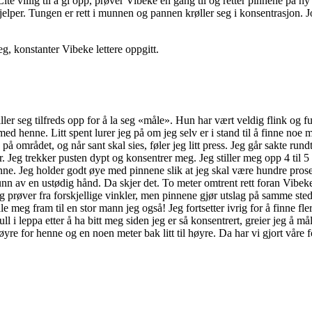
 Lite villig til å gi opp, prøver Vibeke en gang til og retter pinnene på 
jelper. Tungen er rett i munnen og pannen krøller seg i konsentrasjon. 
g, konstanter Vibeke lettere oppgitt.
ller seg tilfreds opp for å la seg «måle». Hun har vært veldig flink og fu
med henne. Litt spent lurer jeg på om jeg selv er i stand til å finne noe 
 på området, og når sant skal sies, føler jeg litt press. Jeg går sakte run
ger. Jeg trekker pusten dypt og konsentrer meg. Jeg stiller meg opp 4 til
ne. Jeg holder godt øye med pinnene slik at jeg skal være hundre prosen
nn av en ustødig hånd. Da skjer det. To meter omtrent rett foran Vibek
og prøver fra forskjellige vinkler, men pinnene gjør utslag på samme sted 
le meg fram til en stor mann jeg også! Jeg fortsetter ivrig for å finne f
ull i leppa etter å ha bitt meg siden jeg er så konsentrert, greier jeg å må
øyre for henne og en noen meter bak litt til høyre. Da har vi gjort våre f