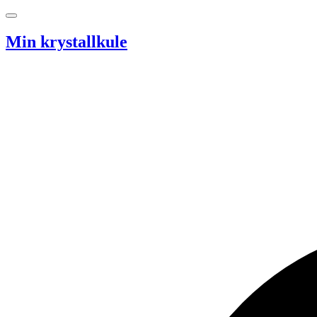
Hopp til innhold
Min krystallkule