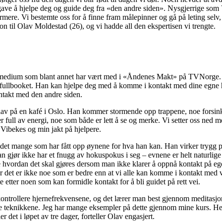
ve å hjelpe deg og guide deg fra «den andre siden». Nysgjerrige som V
mere. Vi bestemte oss for å finne fram målepinner og gå på leting selv, fo
fon til Olav Moldestad (26), og vi hadde all den ekspertisen vi trengte.
 medium som blant annet har vært med i «Åndenes Makt» på TVNorge. 
fullbooket. Han kan hjelpe deg med å komme i kontakt med dine egne hj
ontakt med den andre siden.
lav på en kafé i Oslo. Han kommer stormende opp trappene, noe forsinke
 er full av energi, noe som både er lett å se og merke. Vi setter oss ned 
om Vibekes og min jakt på hjelpere.
 det mange som har fått opp øynene for hva han kan. Han virker trygg p
n gjør ikke har et fnugg av hokuspokus i seg – evnene er helt naturlige og
 hvordan det skal gjøres dersom man ikke klarer å oppnå kontakt på eg
, for det er ikke noe som er bedre enn at vi alle kan komme i kontakt med 
te etter noen som kan formidle kontakt for å bli guidet på rett vei.
kontrollere hjernefrekvensene, og det lærer man best gjennom meditasjo
e teknikkene. Jeg har mange eksempler på dette gjennom mine kurs. Hel
 det i løpet av tre dager, forteller Olav engasjert.