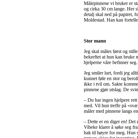
Målepinnene vi bruker er sta
og cirka 30 cm lange. Her s
detalj skal ned på papiret, f
Moldestad. Han kan fortelle 
Stor mann
Jeg skal måles først og stil
bekreftet at hun kan bruke m
hjelperne våre befinner seg.
Jeg smiler lurt, fordi jeg a
kunnet føle en stor og berol
ikke i tvil om. Sakte komme
pinnene gjør utslag. De sving
– Du har ingen hjelpere rett
med. Vil hun treffe på «svær
måler med pinnene langs ene
– Dette er en diger en! Det 
Vibeke klarer å søke seg fra
bak til høyre for meg. Hun s