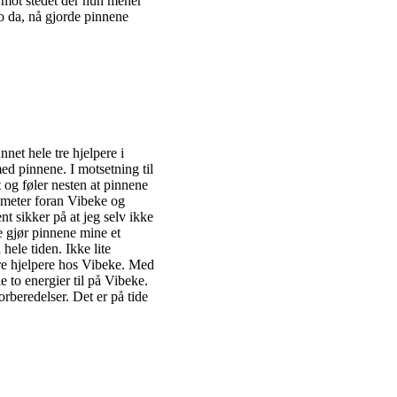
ny mot stedet der hun mener
Jo da, nå gjorde pinnene
nnet hele tre hjelpere i
med pinnene. I motsetning til
dt og føler nesten at pinnene
 5 meter foran Vibeke og
t sikker på at jeg selv ikke
e gjør pinnene mine et
hele tiden. Ikke lite
lere hjelpere hos Vibeke. Med
le to energier til på Vibeke.
orberedelser. Det er på tide