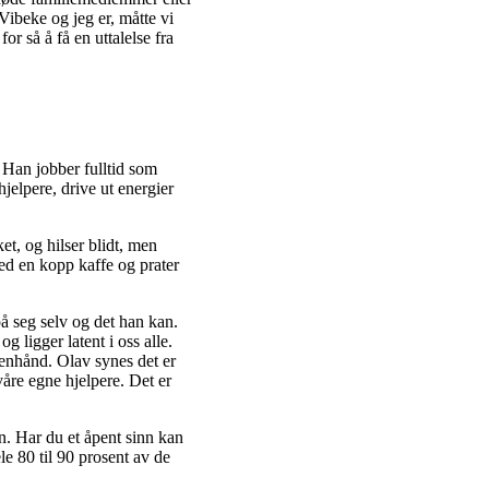
ibeke og jeg er, måtte vi
r så å få en uttalelse fra
Han jobber fulltid som
elpere, drive ut energier
t, og hilser blidt, men
med en kopp kaffe og prater
å seg selv og det han kan.
 ligger latent i oss alle.
enhånd. Olav synes det er
våre egne hjelpere. Det er
n. Har du et åpent sinn kan
e 80 til 90 prosent av de