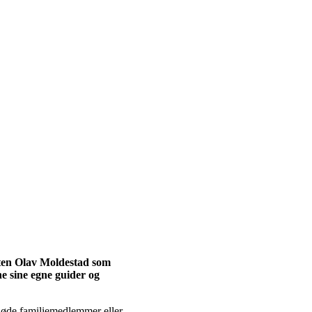
rten Olav Moldestad som
ne sine egne guider og
vdøde familiemedlemmer eller