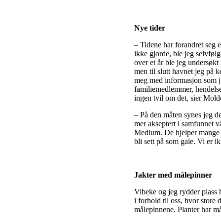
Nye tider
– Tidene har forandret seg e
ikke gjorde, ble jeg selvføl
over et år ble jeg undersøkt 
men til slutt havnet jeg på
meg med informasjon som je
familiemedlemmer, hendelse
ingen tvil om det, sier Mold
– På den måten synes jeg det
mer akseptert i samfunnet 
Medium. De hjelper mange ung
bli sett på som gale. Vi er 
Jakter med målepinner
Vibeke og jeg rydder plass h
i forhold til oss, hvor store
målepinnene. Planter har mål