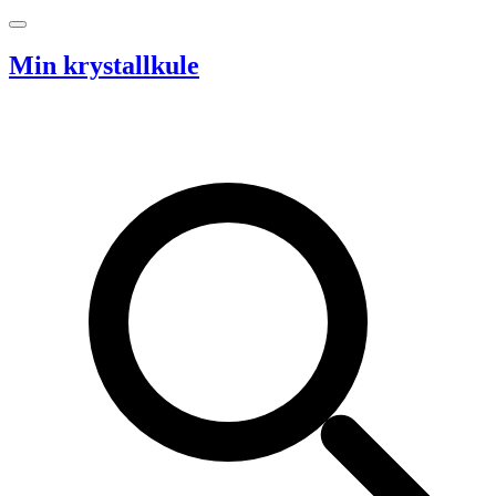
Hopp til innhold
Min krystallkule