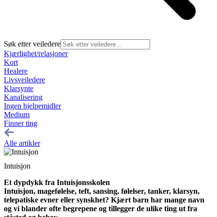
Søk etter veiledere
Kjærlighet/relasjoner
Kort
Healere
Livsveiledere
Klarsynte
Kanalisering
Ingen hjelpemidler
Medium
Finner ting
Alle artikler
Intuisjon
Et dypdykk fra Intuisjonsskolen
Intuisjon, magefølelse, teft, sansing, følelser, tanker, klarsyn,
telepatiske evner eller synskhet? Kjært barn har mange navn
og vi blander ofte begrepene og tillegger de ulike ting ut fra