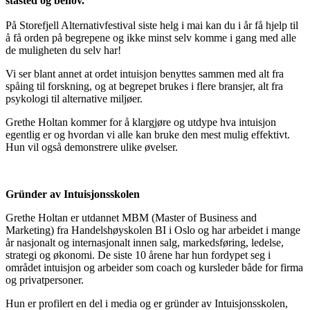
ståsted og behov.
På Storefjell Alternativfestival siste helg i mai kan du i år få hjelp til
å få orden på begrepene og ikke minst selv komme i gang med alle
de muligheten du selv har!
Vi ser blant annet at ordet intuisjon benyttes sammen med alt fra
spåing til forskning, og at begrepet brukes i flere bransjer, alt fra
psykologi til alternative miljøer.
Grethe Holtan kommer for å klargjøre og utdype hva intuisjon
egentlig er og hvordan vi alle kan bruke den mest mulig effektivt.
Hun vil også demonstrere ulike øvelser.
Gründer av Intuisjonsskolen
Grethe Holtan er utdannet MBM (Master of Business and
Marketing) fra Handelshøyskolen BI i Oslo og har arbeidet i mange
år nasjonalt og internasjonalt innen salg, markedsføring, ledelse,
strategi og økonomi. De siste 10 årene har hun fordypet seg i
området intuisjon og arbeider som coach og kursleder både for firma
og privatpersoner.
Hun er profilert en del i media og er gründer av Intuisjonsskolen,