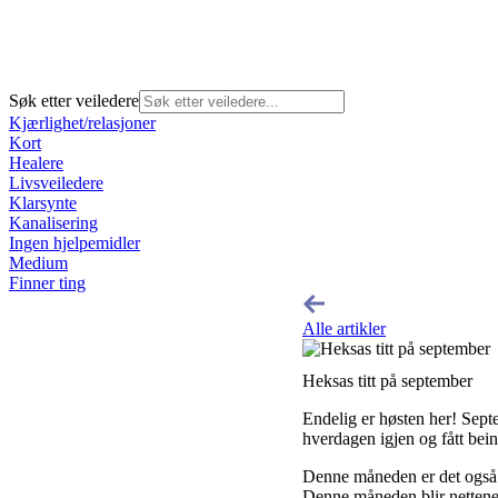
Søk etter veiledere
Kjærlighet/relasjoner
Kort
Healere
Livsveiledere
Klarsynte
Kanalisering
Ingen hjelpemidler
Medium
Finner ting
Alle artikler
Heksas titt på september
Endelig er høsten her! Septe
hverdagen igjen og fått bein
Denne måneden er det også 
Denne måneden blir nettene l