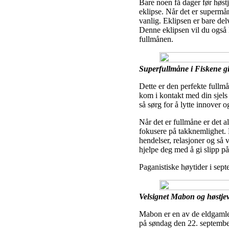
Bare noen få dager før høst
eklipse. Når det er supermå
vanlig. Eklipsen er bare del
Denne eklipsen vil du også k
fullmånen.
Superfullmåne i Fiskene gir
Dette er den perfekte fullm
kom i kontakt med din sjels
så sørg for å lytte innover o
Når det er fullmåne er det al
fokusere på takknemlighet. Må
hendelser, relasjoner og så 
hjelpe deg med å gi slipp p
Paganistiske høytider i sep
Velsignet Mabon og høstje
Mabon er en av de eldgamle s
på søndag den 22. september