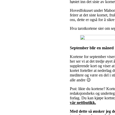
høstet inn det siste av korne
Hovedfokuset under Mabon e
feirer at det siste kornet, 
oss, dette er også for å sikr
Hva tarotkortene sier om s
September blir en måned h
Kortene for september viser
her ser vi at det tredje øye
supplerende kort og viser at
kortet forteller at nederlag 
meditere og være en del i st
alle andre 😉
Psst: likte du kortene? Kort
redaksjonsheks og undertegn
forlag. Du kan kjøpe kortst
vår nettbutikk.
Med dette så ønsker jeg de