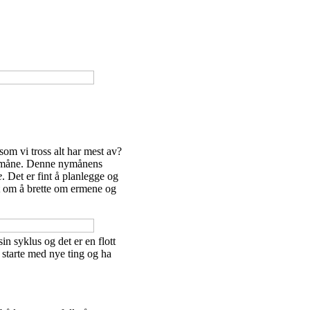
om vi tross alt har mest av?
n nymåne. Denne nymånens
e
. Det er fint å planlegge og
t om å brette om ermene og
in syklus og det er en flott
 å starte med nye ting og ha