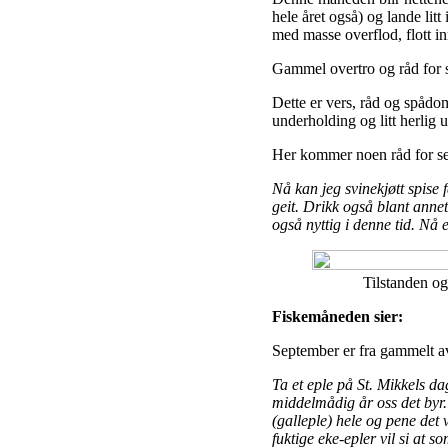
hele året også) og lande li
med masse overflod, flott in
Gammel overtro og råd for 
Dette er vers, råd og spådo
underholding og litt herlig 
Her kommer noen råd for s
Nå kan jeg svinekjøtt spise
geit. Drikk også blant anne
også nyttig i denne tid. Nå e
Tilstanden og
Fiskemåneden sier:
September er fra gammelt av
Ta et eple på St. Mikkels da
middelmådig år oss det byr.
(galleple) hele og pene det
fuktige eke-epler vil si at 