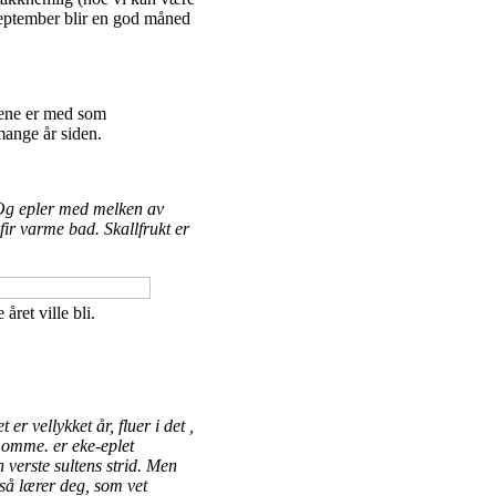
 september blir en god måned
dene er med som
mange år siden.
. Og epler med melken av
ir varme bad. Skallfrukt er
ret ville bli.
r vellykket år, fluer i det ,
 omme. er eke-eplet
verste sultens strid. Men
 så lærer deg, som vet