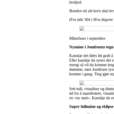
beskjed.
Bonden nå sitt korn skal tre
(Fra side 304 i
Hva dagene 
Månefaser i september
Nymåne i Jomfruens tegn 
Kanskje det føles litt godt
Eller kanskje du synes det 
energi så vil du komme len
drømme, men Jomfruen rynker
komme i gang. Ting gjør seg
Sett mål, visualiser og drøm
tid for å manifestere, visual
en «ny start». Kanskje du 
Super fullmåne og eklipse 