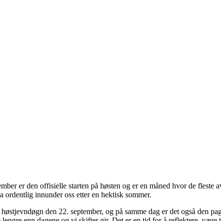
mber er den offisielle starten på høsten og er en måned hvor de fleste 
a ordentlig innunder oss etter en hektisk sommer.
høstjevndøgn den 22. september, og på samme dag er det også den pa
engre enn dagene og vi skifter gir. Det er en tid for å reflektere, vær