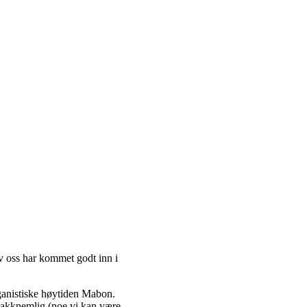
av oss har kommet godt inn i
ganistiske høytiden Mabon.
e takknemlig (noe vi kan være