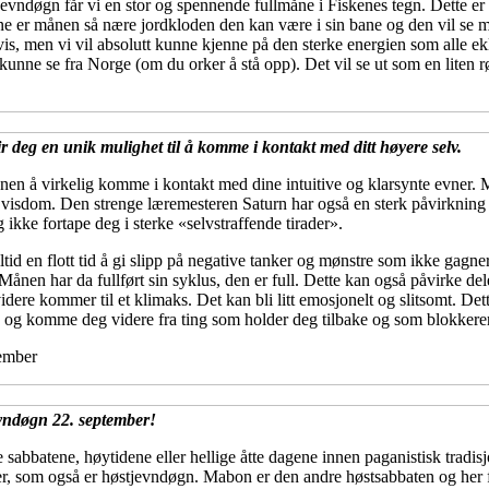
jevndøgn får vi en stor og spennende fullmåne i Fiskenes tegn. Dette e
ne er månen så nære jordkloden den kan være i sin bane og den vil se m
vis, men vi vil absolutt kunne kjenne på den sterke energien som alle ek
unne se fra Norge (om du orker å stå opp). Det vil se ut som en liten r
 deg en unik mulighet til å komme i kontakt med ditt høyere selv.
ånen å virkelig komme i kontakt med dine intuitive og klarsynte evner.
 visdom. Den strenge læremesteren Saturn har også en sterk påvirkning 
g ikke fortape deg i sterke «selvstraffende tirader».
ltid en flott tid å gi slipp på negative tanker og mønstre som ikke gagner
nen har da fullført sin syklus, den er full. Dette kan også påvirke deler 
videre kommer til et klimaks. Det kan bli litt emosjonelt og slitsomt. Det
å og komme deg videre fra ting som holder deg tilbake og som blokkerer
tember
vndøgn 22. september!
abbatene, høytidene eller hellige åtte dagene innen paganistisk tradisj
, som også er høstjevndøgn. Mabon er den andre høstsabbaten og her fe