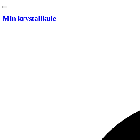
Hopp til innhold
Min krystallkule