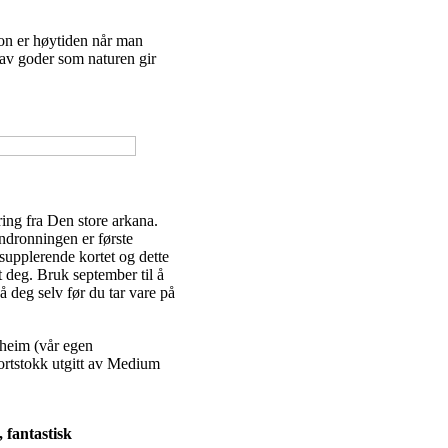
on er høytiden når man
n av goder som naturen gir
ring fra Den store arkana.
nndronningen er første
 supplerende kortet og dette
tt deg. Bruk september til å
å deg selv før du tar vare på
rheim (vår egen
kortstokk utgitt av Medium
 fantastisk