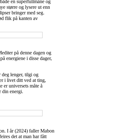
r både en superfullmåne og
ye større og lysere ut enn
lipser bringer med seg.
ød flik på kanten av
 Mediter på denne dagen og
på energiene i disse dager,
 deg lenger, tilgi og
i livet ditt ved at ting,
te er universets måte å
 din energi.
on. I år (2024) faller Mabon
ires det at man har fått