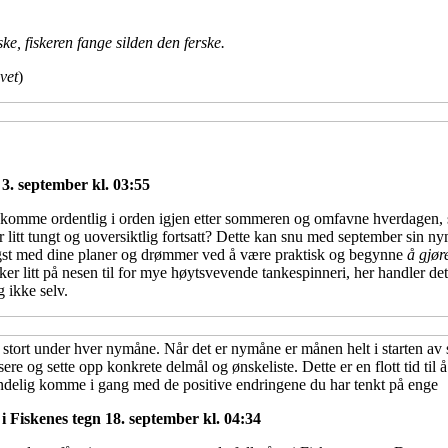
ske, fiskeren fange silden den ferske.
vet
)
3. september kl. 03:55
 å komme ordentlig i orden igjen etter sommeren og omfavne hverdagen, s
er litt tungt og uoversiktlig fortsatt? Dette kan snu med september si
gst med dine planer og drømmer ved å være praktisk og begynne
å gjør
 litt på nesen til for mye høytsvevende tankespinneri, her handler de
 ikke selv.
 stort under hver nymåne. Når det er nymåne er månen helt i starten av s
isere og sette opp konkrete delmål og ønskeliste. Dette er en flott tid til
endelig komme i gang med de positive endringene du har tenkt på enge
i Fiskenes tegn 18. september kl. 04:34