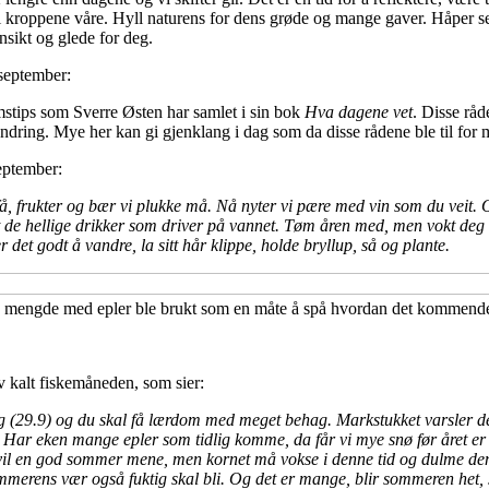
tt i kroppene våre. Hyll naturens for dens grøde og mange gaver. Håper
nsikt og glede for deg.
september:
mstips som Sverre Østen har samlet i sin bok
Hva dagene vet
. Disse rå
undring. Mye her kan gi gjenklang i dag som da disse rådene ble til for 
eptember:
 få, frukter og bær vi plukke må. Nå nyter vi pære med vin som du veit
t de hellige drikker som driver på vannet. Tøm åren med, men vokt deg f
r det godt å vandre, la sitt hår klippe, holde bryllup, så og plante.
 mengde med epler ble brukt som en måte å spå hvordan det kommende å
 kalt fiskemåneden, som sier:
g (29.9) og du skal få lærdom med meget behag. Markstukket varsler det e
 Har eken mange epler som tidlig komme, da får vi mye snø før året er
 vil en god sommer mene, men kornet må vokse i denne tid og dulme den 
sommerens vær også fuktig skal bli. Og det er mange, blir sommeren het,