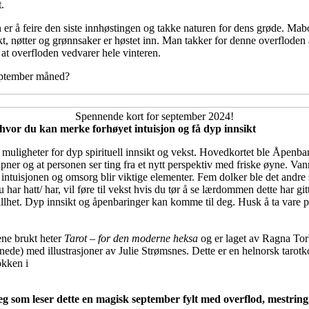
t.
r å feire den siste innhøstingen og takke naturen for dens grøde. Mab
frukt, nøtter og grønnsaker er høstet inn. Man takker for denne overflode
e at overfloden vedvarer hele vinteren.
eptember måned?
Spennende kort for september 2024!
vor du kan merke forhøyet intuisjon og få dyp innsikt
 muligheter for dyp spirituell innsikt og vekst. Hovedkortet ble Åpenba
t åpner og at personen ser ting fra et nytt perspektiv med friske øyne. Va
 intuisjonen og omsorg blir viktige elementer. Fem dolker ble det andre
du har hatt/ har, vil føre til vekst hvis du tør å se lærdommen dette har gi
illhet. Dyp innsikt og åpenbaringer kan komme til deg. Husk å ta vare p
ene brukt heter
Tarot – for den moderne heksa
og er laget av Ragna To
ede) med illustrasjoner av Julie Strømsnes. Dette er en helnorsk tarot
okken i
g som leser dette en magisk september fylt med overflod, mestring,