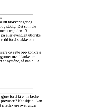
ss
r litt blokkeringer og
t og stødig. Det som ble
onens tegn den 13.
på eller eventuelt utforske
e redd for å snakke om
lisere og sette opp konkrete
 begynner med blanke ark
t er nymåne, så kan du la
gjøre for å få enda bedre
ir provosert? Kanskje du kan
t å reflektere over under