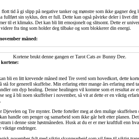
n flott tid å gi slipp på negative tanker og mønstre som ikke gagner deg l
ullført sin syklus, den er full. Dette kan også påvirke deler i livet ditt 
er til et klimaks. Det kan bli litt emosjonelt og slitsomt. Dette er univ
videre fra ting som holder deg tilbake og som blokkerer din energi.
m november måned:
Kortene brukt denne gangen er Tarot Cats av Bunny Dee.
 kortene:
an bli en litt krevende måned med Tre sverd som hovedkort, dette kortet
 stå for generell skuffelse. Min erfaring etter mange års erfaring med tar
handler om dyp healing. Denne healingen vil komme som et resultat av en
se seg å bli noen skuffelser i november, så vit at dette er en viktig erfa
.
 Djevelen og Tre mynter. Dette forteller meg at den mulige skuffelsen (
e) kan handle om penger og samarbeid som ikke går helt etter planen. De
stram i denne siste høstmåneden. Husk at du er er mer kraftfull enn hva
e viktige endringer.
isk november fylt med viktig skyggearbeid som vil føre til viktig tran