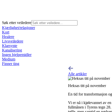
Søk etter veiledere
Kjærlighet/relasjoner
Kort
Healere
Livsveiledere
Klarsynte
Kanalisering
Ingen hjelpemidler
Medium
Finner ting
Alle artikler
Heksas titt på november
En tid for transformasjon og 
Vi er nå i kjølevannet av e
fullmånen i Tyrens tegn 28. o
tøffe, men samtid en nødven