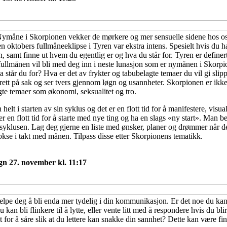
ymåne i Skorpionen vekker de mørkere og mer sensuelle sidene hos o
en oktobers fullmåneeklipse i Tyren var ekstra intens. Spesielt hvis du ha
 samt finne ut hvem du egentlig er og hva du står for. Tyren er definer
fullmånen vil bli med deg inn i neste lunasjon som er nymånen i Skorpi
år du for? Hva er det av frykter og tabubelagte temaer du vil gi slipp 
rett på sak og ser tvers gjennom løgn og usannheter. Skorpionen er ikk
gte temaer som økonomi, seksualitet og tro.
lt i starten av sin syklus og det er en flott tid for å manifestere, visua
er en flott tid for å starte med nye ting og ha en slags «ny start». Man
lusen. Lag deg gjerne en liste med ønsker, planer og drømmer når de
kse i takt med månen. Tilpass disse etter Skorpionens tematikk.
egn 27. november kl. 11:17
pe deg å bli enda mer tydelig i din kommunikasjon. Er det noe du kan 
n bli flinkere til å lytte, eller vente litt med å respondere hvis du bl
t for å såre slik at du lettere kan snakke din sannhet? Dette kan være fin