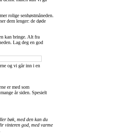
g mer rolige senhøstmåneden.
gner dem lenger: de døde
 kan bringe. Alt fra
åneden. Lag deg en god
rne og vi går inn i en
dene er med som
 mange år siden. Spesielt
 eller bøk, med den kan du
 blir vinteren god, med varme
.