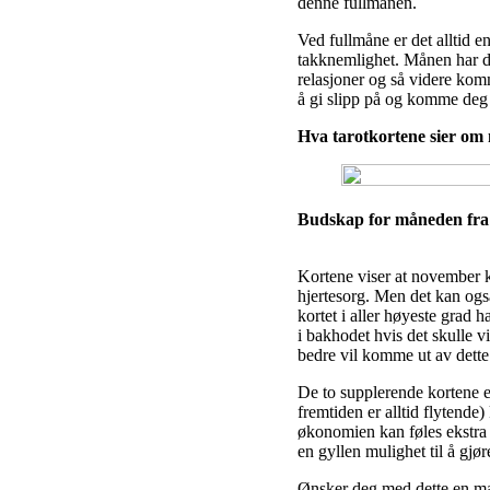
denne fullmånen.
Ved fullmåne er det alltid e
takknemlighet. Månen har da f
relasjoner og så videre komm
å gi slipp på og komme deg 
Hva tarotkortene sier o
Budskap for måneden fra
Kortene viser at november k
hjertesorg. Men det kan også
kortet i aller høyeste grad 
i bakhodet hvis det skulle vi
bedre vil komme ut av dette
De to supplerende kortene er
fremtiden er alltid flytend
økonomien kan føles ekstra 
en gyllen mulighet til å gjør
Ønsker deg med dette en mag