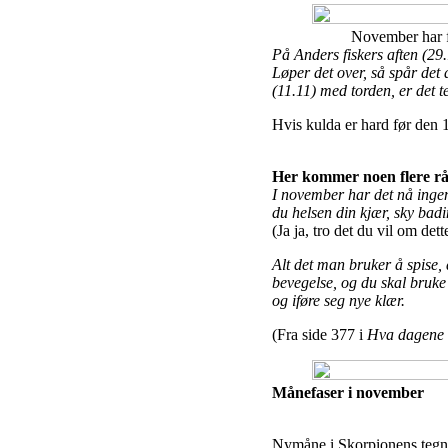
November har f
På Anders fiskers aften (29.
Løper det over, så spår det
(11.11) med torden, er det t
Hvis kulda er hard før den 1
Her kommer noen flere r
I november har det nå ingen
du helsen din kjær, sky badi
(Ja ja, tro det du vil om det
Alt det man bruker å spise,
bevegelse, og du skal bruke 
og iføre seg nye klær.
(Fra side 377 i
Hva dagene 
Månefaser i november
Nymåne i Skorpionens tegn