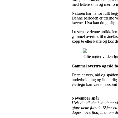
med lettere sinn og mer ro i
Naturen har nå for fullt be
Denne perioden er trærne vå
løvene. Hva kan du gi slipp
I resten av denne artikkele
gammel overtro, til månefa
kopp te eller kaffe og kos 
Ofte møter vi den før
Gammel overtro og råd f
Dette er vers, råd og spådo
underholdning og litt herlig
værtegn kan være morsomt 
November spår:
Hvis du vil vite hva vinter 
gjøre dette forsøk: Skjær en
dager i overflod, men om de