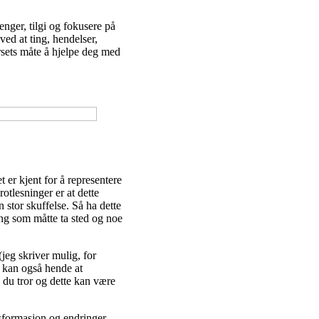
enger, tilgi og fokusere på
ved at ting, hendelser,
ersets måte å hjelpe deg med
 er kjent for å representere
otlesninger er at dette
 stor skuffelse. Så ha dette
ring som måtte ta sted og noe
jeg skriver mulig, for
t kan også hende at
 du tror og dette kan være
sformasjon og endringer.