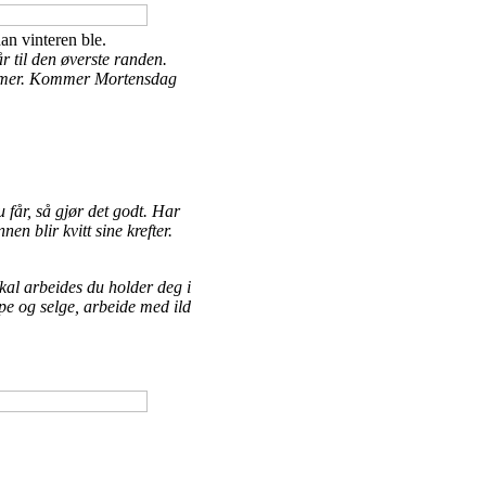
n vinteren ble.
r til den øverste randen.
 sommer. Kommer Mortensdag
får, så gjør det godt. Har
en blir kvitt sine krefter.
kal arbeides du holder deg i
øpe og selge, arbeide med ild