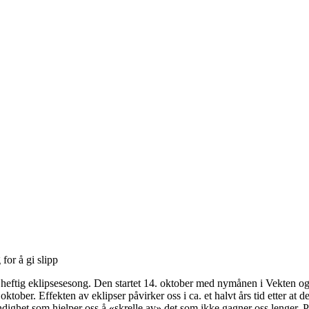
for å gi slipp
n heftig eklipsesesong. Den startet 14. oktober med nymånen i Vekten og
ktober. Effekten av eklipser påvirker oss i ca. et halvt års tid etter at d
dighet som hjelper oss å «skrelle av» det som ikke gagner oss lenger. 