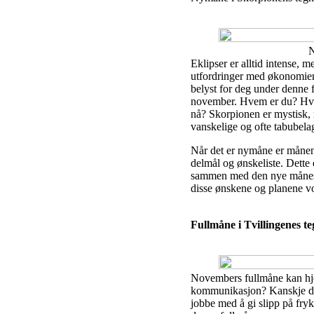
N
Eklipser er alltid intense, m
utfordringer med økonomien,
belyst for deg under denne 
november. Hvem er du? Hva st
nå? Skorpionen er mystisk, 
vanskelige og ofte tabubela
Når det er nymåne er månen he
delmål og ønskeliste. Dette 
sammen med den nye månesyk
disse ønskene og planene vo
Fullmåne i Tvillingenes t
Novembers fullmåne kan hjel
kommunikasjon? Kanskje du ka
jobbe med å gi slipp på fryk