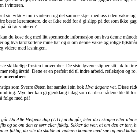
nn i vinteren.
gynt sin «død» inn i vinteren og det samme skjer med oss i den vakre o
re beste læremestere, de er ikke redd for å gi slipp på det som ikke ga
 på nå før vinteren?
n kan du kose deg med litt spennende informasjon om hva denne måneden
ser og hva tarotkortene mine har og si om denne vakre og rolige høstm
deg videre med lesningen.
ste skikkelige frosten i november. De siste løvene slipper sitt tak fra træ
mer rolig årstid. Dette er en perfekt tid til indre arbeid, refleksjon og ro.
or november:
mstips som Sverre Østen har samlet i sin bok
Hva dagene vet
. Disse rå
 undring. Mye her kan gi gjenklang i dag som da disse rådene ble til for
å følge med på!
vi går Da Alle Helgens dag (1.11) ut du går, leter du i skogen etter alm
 flis og se om den er tørr eller fuktig. Sikker da vær, at om den er tørr,
n er fuktig, da vite du skulde at vinteren komme med sne og med kulde