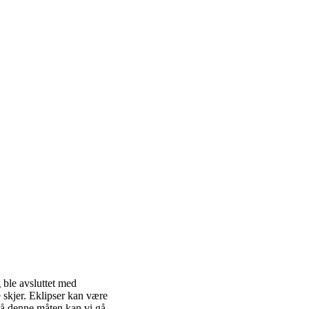
 ble avsluttet med
e skjer. Eklipser kan være
På denne måten kan vi gå