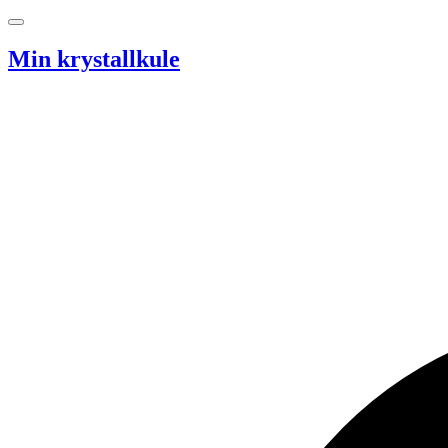
Hopp til innhold
Min krystallkule