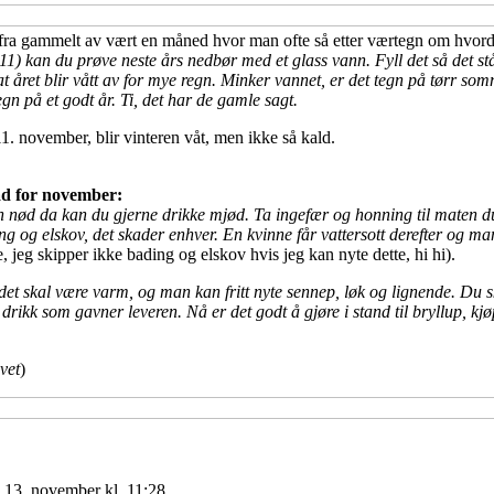
ra gammelt av vært en måned hvor man ofte så etter værtegn om hvorda
11) kan du prøve neste års nedbør med et glass vann. Fyll det så det stå
 at året blir vått av for mye regn. Minker vannet, er det tegn på tørr
egn på et godt år. Ti, det har de gamle sagt.
1. november, blir vinteren våt, men ikke så kald.
åd for november:
 nød da kan du gjerne drikke mjød. Ta ingefær og honning til maten du 
ng og elskov, det skader enhver. En kvinne får vattersott derefter og mann
te, jeg skipper ikke bading og elskov hvis jeg kan nyte dette, hi hi).
 det skal være varm, og man kan fritt nyte sennep, løk og lignende. Du s
drikk som gavner leveren. Nå er det godt å gjøre i stand til bryllup, kj
vet
)
 13. november kl. 11:28