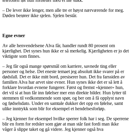
telefonen før hun fortsetter med et lite sukk.
– De lever ikke lenger, men alle tre er høyst nærværende for meg.
Døden berører ikke sjelen. Sjelen består.
Egne evner
Av alle henvendelsene Alva får, handler rundt 80 prosent om
kjærlighet. Det synes hun ikke er så merkelig. Kjærligheten er jo det
viktigste som finnes.
– Jeg får også mange spørsmål om karriere, savnede ting eller
personer og helse. Det eneste temaet jeg absolutt ikke svarer på er
dødsfall. Det er ikke mitt bord, presiserer hun. Det fra farssiden av
familien Alva har arvet sine evner. Hun synes ikke det er så lett å
forklare hvordan evnene fungerer. Først og fremst «kjenner» hun,
det vil si at hun får inn følelser mer enn direkte bilder. Hun lytter til
stemmen til vedkommende som spør, og ber om å få opplyst navn
og fødselsdato. Under en samtale dukker det opp en følelse, samt
ulike inntrykk som blir for eksempel et hendelsesforløp.
– Jeg kjenner for eksempel hvilke sperrer folk har i seg. De sperrene
blir en form for redsler som gjør at man står fast fordi man ikke
våger å slippe taket og gå videre. Jeg kjenner også hva