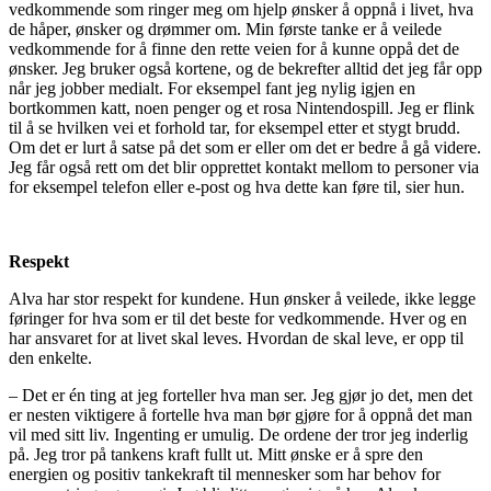
vedkommende som ringer meg om hjelp ønsker å oppnå i livet, hva
de håper, ønsker og drømmer om. Min første tanke er å veilede
vedkommende for å finne den rette veien for å kunne oppå det de
ønsker. Jeg bruker også kortene, og de bekrefter alltid det jeg får opp
når jeg jobber medialt. For eksempel fant jeg nylig igjen en
bortkommen katt, noen penger og et rosa Nintendospill. Jeg er flink
til å se hvilken vei et forhold tar, for eksempel etter et stygt brudd.
Om det er lurt å satse på det som er eller om det er bedre å gå videre.
Jeg får også rett om det blir opprettet kontakt mellom to personer via
for eksempel telefon eller e-post og hva dette kan føre til, sier hun.
Respekt
Alva har stor respekt for kundene. Hun ønsker å veilede, ikke legge
føringer for hva som er til det beste for vedkommende. Hver og en
har ansvaret for at livet skal leves. Hvordan de skal leve, er opp til
den enkelte.
– Det er én ting at jeg forteller hva man ser. Jeg gjør jo det, men det
er nesten viktigere å fortelle hva man bør gjøre for å oppnå det man
vil med sitt liv. Ingenting er umulig. De ordene der tror jeg inderlig
på. Jeg tror på tankens kraft fullt ut. Mitt ønske er å spre den
energien og positiv tankekraft til mennesker som har behov for