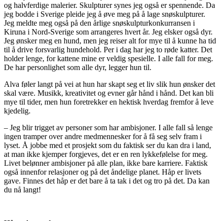
og halvferdige malerier. Skulpturer synes jeg også er spennende. Da
jeg bodde i Sverige pleide jeg å øve meg på å lage snøskulpturer.
Jeg meldte meg også på den årlige snøskulpturkonkurransen i
Kiruna i Nord-Sverige som arrangeres hvert år. Jeg elsker også dyr.
Jeg ønsker meg en hund, men jeg reiser alt for mye til å kunne ha tid
til å drive forsvarlig hundehold. Per i dag har jeg to røde katter. Det
holder lenge, for kattene mine er veldig spesielle. I alle fall for meg.
De har personlighet som alle dyr, legger hun til.
Alva føler langt på vei at hun har skapt seg et liv slik hun ønsker det
skal være. Musikk, kreativitet og evner går hånd i hånd. Det kan bli
mye til tider, men hun foretrekker en hektisk hverdag fremfor å leve
kjedelig.
– Jeg blir trigget av personer som har ambisjoner. I alle fall så lenge
ingen tramper over andre medmennesker for å få seg selv fram i
lyset. Å jobbe med et prosjekt som du faktisk ser du kan dra i land,
at man ikke kjemper forgjeves, det er en ren lykkefølelse for meg.
Livet belønner ambisjoner på alle plan, ikke bare karriere. Faktisk
også innenfor relasjoner og på det åndelige planet. Håp er livets
gave. Finnes det håp er det bare å ta tak i det og tro på det. Da kan
du nå langt!