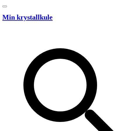
Hopp til innhold
Min krystallkule