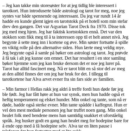
– Jeg kan takke min storesøster for at jeg tidlig ble interessert i
tarotkort. Hun introduserte både astrologi og tarot for meg, noe jeg
syntes var både spennende og interessant. Da jeg var rundt 14 år
hadde en kunde glemt igjen en tarotstokk på et hotell som min stefar
drev den gangen. Det var Aqyarian Tarot Deck fra 1970. Disse tok
jeg med meg hjem. Jeg har faktisk kortstokken ennå. Det var den
stokken som fikk meg til å ta interessen opp til et helt annet nivå. Jeg
begynte å sette meg inn i kortene og øve. Min søster fortsatte å spille
en viktig rolle på den alternative siden. Hun lærte meg veldig mye.
Jeg begynte også å samle på bøker om astrologi og tarot. Jeg prøvde
å få tak i alt jeg kunne om emnet. Det har resultert i en stor samling
bøker hjemme som jeg kan bruke dersom det er noe jeg lurer på.
Tarot har alltid fascinert meg. Nå er tarot blitt en så stor del av meg
at den alltid finnes der om jeg har bruk for det. I tillegg til
tarotkortene har Alva arvet evner fra sin fars side av familien.
– Min farmor i Hellas rakk jeg aldri å treffe fordi hun døde før jeg
ble født. Jeg har fått høre at hun var synsk, men hun hadde også et
heftig temperament og elsket hunder. Min onkel og tante, som nå er
døde, hadde også sterke evner. Min tante spådde i kaffegrut. Hun er
vel den mest mediale personen jeg har truffet noen gang. Min onkel
healet folk med hendene mens han samtidig snakket et uforståelig
språk. Jeg husker godt en gang han healet meg for hodepine bare for
å ende opp med å få hodepine selv. Alva tar en liten pause i