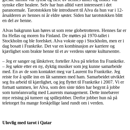
synske eller healere. Selv har hun alltid vært interessert i det
paranormale. Tarotstokken ble introdusert til Alva da hun var i 12-
årsalderen av hennes ni år eldre søster. Siden har tarotstokken blitt
en del av henne.
Alvas bakgrunn kan høres ut som rene globetrotteren. Hennes far er
fra Hellas og moren fra Finland. De møttes på 1970-tallet i
Stockholm og ble forelsket. Alva vokste opp i Stockholm, men er i
dag bosatt i Frankrike. Det var en kombinasjon av karriere og
kjærlighet som brakte henne til et av verdens største kultursentre.
– Jeg er sanger og låtskriver, forteller Alva på telefon fra Frankrike.
– Jeg søkte etter en ny, dyktig musiker som jeg kunne samarbeide
med. En av de som kontaktet meg var Laurent fra Frankrike. Jeg
reiste for å spille inn en låt sammen med ham. Samarbeidet utviklet
seg fra arbeid til kjærlighet, og jeg flyttet til Frankrike i 2007. Vi er
fortsatt sammen, ler Alva, som den siste tiden har begynt å jobbe
som turnéansvarlig med Laurents management. Dette innebærer
mye reising på turneer og spillejobber. Derfor jobber hun nå på
teletorget fra mange forskjellige land rundt om i verden.
Ulovlig med tarot i Qatar