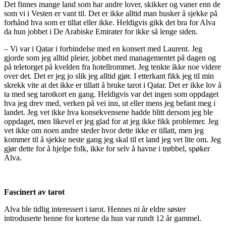
Det finnes mange land som har andre lover, skikker og vaner enn de
som vi i Vesten er vant til. Det er ikke alltid man husker å sjekke på
forhånd hva som er tillat eller ikke. Heldigvis gikk det bra for Alva
da hun jobbet i De Arabiske Emirater for ikke så lenge siden.
– Vi var i Qatar i forbindelse med en konsert med Laurent. Jeg
gjorde som jeg alltid pleier, jobbet med managementet på dagen og
på teletorget på kvelden fra hotellrommet. Jeg tenkte ikke noe videre
over det. Det er jeg jo slik jeg alltid gjør. I etterkant fikk jeg til min
skrekk vite at det ikke er tillatt å bruke tarot i Qatar. Det er ikke lov å
ta med seg tarotkort en gang. Heldigvis var det ingen som oppdaget
hva jeg drev med, verken på vei inn, ut eller mens jeg befant meg i
landet. Jeg vet ikke hva konsekvensene hadde blitt dersom jeg ble
oppdaget, men likevel er jeg glad for at jeg ikke fikk problemer. Jeg
vet ikke om noen andre steder hvor dette ikke er tillatt, men jeg
kommer til å sjekke neste gang jeg skal til et land jeg vet lite om. Jeg
gjør dette for å hjelpe folk, ikke for selv å havne i trøbbel, spøker
Alva.
Fascinert av tarot
Alva ble tidlig interessert i tarot. Hennes ni år eldre søster
introduserte henne for kortene da hun var rundt 12 år gammel.