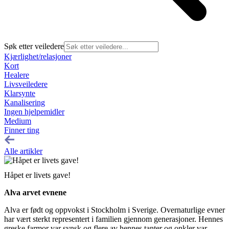
Søk etter veiledere
Kjærlighet/relasjoner
Kort
Healere
Livsveiledere
Klarsynte
Kanalisering
Ingen hjelpemidler
Medium
Finner ting
Alle artikler
Håpet er livets gave!
Alva arvet evnene
Alva er født og oppvokst i Stockholm i Sverige. Overnaturlige evner
har vært sterkt representert i familien gjennom generasjoner. Hennes
greske farmor var synsk og flere av hennes tanter og onkler var