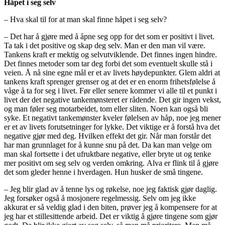
Håpet i seg selv
– Hva skal til for at man skal finne håpet i seg selv?
– Det har å gjøre med å åpne seg opp for det som er positivt i livet.
Ta tak i det positive og skap deg selv. Man er den man vil være.
Tankens kraft er mektig og selvutviklende. Det finnes ingen hindre.
Det finnes metoder som tar deg forbi det som eventuelt skulle stå i
veien. Å nå sine egne mål er et av livets høydepunkter. Glem aldri at
tankens kraft sprenger grenser og at det er en enorm frihetsfølelse å
våge å ta for seg i livet. Før eller senere kommer vi alle til et punkt i
livet der det negative tankemønsteret er rådende. Det gir ingen vekst,
og man føler seg motarbeidet, tom eller sliten. Noen kan også bli
syke. Et negativt tankemønster kveler følelsen av håp, noe jeg mener
er et av livets forutsetninger for lykke. Det viktige er å forstå hva det
negative gjør med deg. Hvilken effekt det gir. Når man forstår det
har man grunnlaget for å kunne snu på det. Da kan man velge om
man skal fortsette i det ufruktbare negative, eller bryte ut og tenke
mer positivt om seg selv og verden omkring. Alva er flink til å gjøre
det som gleder henne i hverdagen. Hun husker de små tingene.
– Jeg blir glad av å tenne lys og røkelse, noe jeg faktisk gjør daglig.
Jeg forsøker også å mosjonere regelmessig. Selv om jeg ikke
akkurat er så veldig glad i den biten, prøver jeg å kompensere for at
jeg har et stillesittende arbeid. Det er viktig å gjøre tingene som gjør