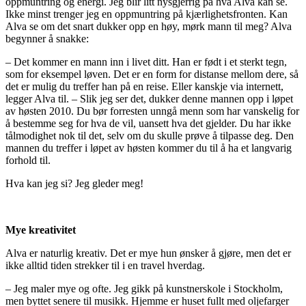
oppmuntring og energi. Jeg blir litt nysgjerrig på hva Alva kan se.
Ikke minst trenger jeg en oppmuntring på kjærlighetsfronten. Kan
Alva se om det snart dukker opp en høy, mørk mann til meg? Alva
begynner å snakke:
– Det kommer en mann inn i livet ditt. Han er født i et sterkt tegn,
som for eksempel løven. Det er en form for distanse mellom dere, så
det er mulig du treffer han på en reise. Eller kanskje via internett,
legger Alva til. – Slik jeg ser det, dukker denne mannen opp i løpet
av høsten 2010. Du bør forresten unngå menn som har vanskelig for
å bestemme seg for hva de vil, uansett hva det gjelder. Du har ikke
tålmodighet nok til det, selv om du skulle prøve å tilpasse deg. Den
mannen du treffer i løpet av høsten kommer du til å ha et langvarig
forhold til.
Hva kan jeg si? Jeg gleder meg!
Mye kreativitet
Alva er naturlig kreativ. Det er mye hun ønsker å gjøre, men det er
ikke alltid tiden strekker til i en travel hverdag.
– Jeg maler mye og ofte. Jeg gikk på kunstnerskole i Stockholm,
men byttet senere til musikk. Hjemme er huset fullt med oljefarger