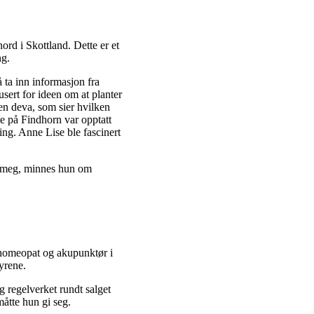
rd i Skottland. Dette er et
ng.
å ta inn informasjon fra
sert for ideen om at planter
gen deva, som sier hvilken
e på Findhorn var opptatt
ing. Anne Lise ble fascinert
e i meg, minnes hun om
 homeopat og akupunktør i
dyrene.
 regelverket rundt salget
måtte hun gi seg.