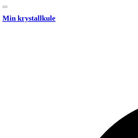
Hopp til innhold
Min krystallkule