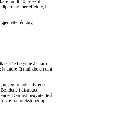
 bare rundt 40 prosent
ligere og mer effektiv, i
igjen etter én dag.
iktet. De begynte å spørre
la andre få muligheten til å
 gang en impuls i dyrenes
Bøndene i distriktet
parende. Dermed begynte de å
friske fra infeksjoner og