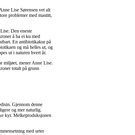
 Anne Lise Sørensen vet alt
tore problemer med mastitt,
 Lise. Den eneste
kroner å ha ei ku med
stbart. En antibiotikakur på
biotikaen og må helles ut, og
pes ut i naturen hvert år.
or miljøet, mener Anne Lise.
roner totalt på grunn
medisin. Gjennom denne
ligere og mer naturlig.
riske kyr. Melkeproduksjonen
 sammensetning med urter