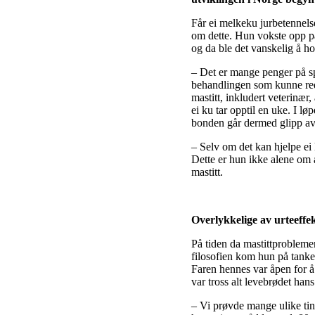
Får ei melkeku jurbetennels
om dette. Hun vokste opp på
og da ble det vanskelig å ho
– Det er mange penger på spi
behandlingen som kunne red
mastitt, inkludert veterinær,
ei ku tar opptil en uke. I l
bonden går dermed glipp av in
– Selv om det kan hjelpe ei
Dette er hun ikke alene om 
mastitt.
Overlykkelige av urteeffe
På tiden da mastittprobleme
filosofien kom hun på tanken
Faren hennes var åpen for å 
var tross alt levebrødet hans
– Vi prøvde mange ulike ting