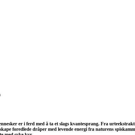
nnesker er i ferd med å ta et slags kvantesprang. Fra urteekstrakt
å skape foredlede dråper med levende energi fra naturens spiskam
te med syke kyr.