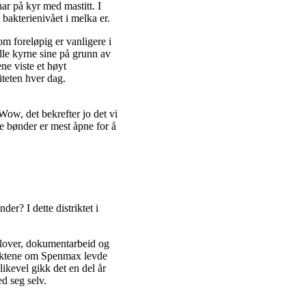
r på kyr med mastitt. I
bakterienivået i melka er.
m foreløpig er vanligere i
lle kyrne sine på grunn av
ne viste et høyt
teten hver dag.
Wow, det bekrefter jo det vi
e bønder er mest åpne for å
er? I dette distriktet i
v lover, dokumentarbeid og
 Ryktene om Spenmax levde
likevel gikk det en del år
d seg selv.