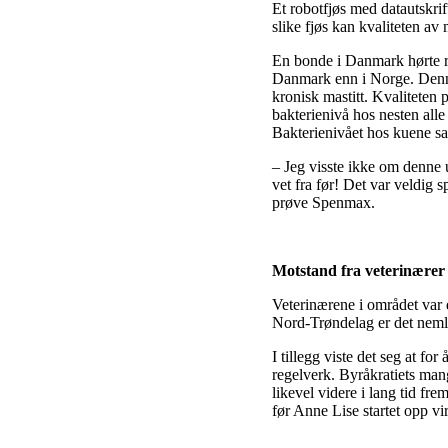
Et robotfjøs med datautskr
slike fjøs kan kvaliteten av
En bonde i Danmark hørte ry
Danmark enn i Norge. Denne 
kronisk mastitt. Kvaliteten
bakterienivå hos nesten all
Bakterienivået hos kuene san
– Jeg visste ikke om denne u
vet fra før! Det var veldig
prøve Spenmax.
Motstand fra veterinærer
Veterinærene i området var d
Nord-Trøndelag er det neml
I tillegg viste det seg at f
regelverk. Byråkratiets man
likevel videre i lang tid fre
før Anne Lise startet opp v