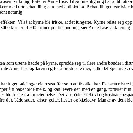
rosent virkning, forteller Anne Lise. Til sammenligning har antibiotika
skere med urtebehandling enn med antibiotika. Behandlingen var både bil
sent naturlig.
ffekten. Vi så at kyrne ble friske, at det fungerte. Kyrne reiste seg opp 
 3000 kroner til 200 kroner per behandling, sier Anne Lise takknemlig.
n som urtene hadde på kyrne, spredde seg til flere andre bønder i distr
emte Anne Lise og faren seg for å produsere mer, kalle det Spenmax, og 
har ingen ødeleggende reststoffer som antibiotika har. Det setter bare i
er å tilbakeholde melk, og kan levere den med en gang, forteller hun. 
res ble friske fra jurbetennelse. Det var både effektivt og kostnadsbes
e dyr, både sauer, griser, geiter, hester og kjæledyr. Mange av dem ble 