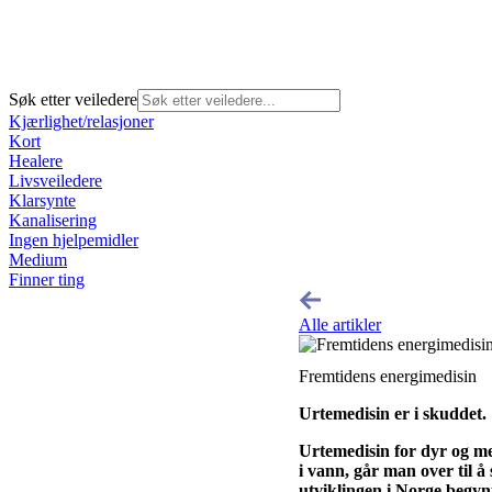
Søk etter veiledere
Kjærlighet/relasjoner
Kort
Healere
Livsveiledere
Klarsynte
Kanalisering
Ingen hjelpemidler
Medium
Finner ting
Alle artikler
Fremtidens energimedisin
Urtemedisin er i skuddet.
Urtemedisin for dyr og me
i vann, går man over til 
utviklingen i Norge begyn