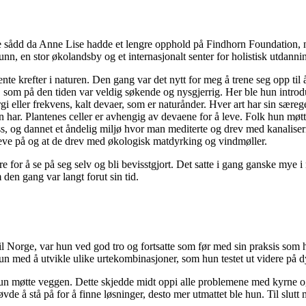
le sådd da Anne Lise hadde et lengre opphold på Findhorn Foundation, no
funn, en stor økolandsby og et internasjonalt senter for holistisk utdanni
hente krefter i naturen. Den gang var det nytt for meg å trene seg opp til 
, som på den tiden var veldig søkende og nysgjerrig. Her ble hun introdu
ergi eller frekvens, kalt devaer, som er naturånder. Hver art har sin sære
har. Plantenes celler er avhengig av devaene for å leve. Folk hun møtt
ss, og dannet et åndelig miljø hvor man mediterte og drev med kanaliser
leve på og at de drev med økologisk matdyrking og vindmøller.
ære for å se på seg selv og bli bevisstgjort. Det satte i gang ganske my
den gang var langt forut sin tid.
l Norge, var hun ved god tro og fortsatte som før med sin praksis som
un med å utvikle ulike urtekombinasjoner, som hun testet ut videre på 
n møtte veggen. Dette skjedde midt oppi alle problemene med kyrne og
e å stå på for å finne løsninger, desto mer utmattet ble hun. Til slutt 