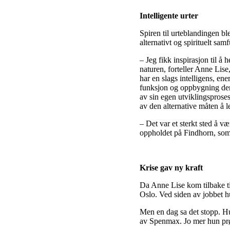
Intelligente urter
Spiren til urteblandingen b
alternativt og spirituelt sam
– Jeg fikk inspirasjon til å 
naturen, forteller Anne Lise
har en slags intelligens, en
funksjon og oppbygning den 
av sin egen utviklingsprose
av den alternative måten å 
– Det var et sterkt sted å v
oppholdet på Findhorn, som 
Krise gav ny kraft
Da Anne Lise kom tilbake ti
Oslo. Ved siden av jobbet h
Men en dag sa det stopp. Hu
av Spenmax. Jo mer hun prøvd