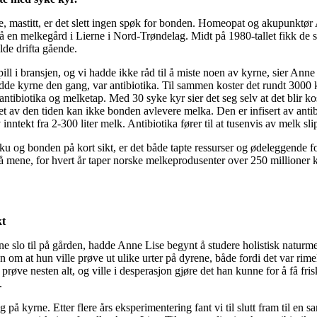
e, mastitt, er det slett ingen spøk for bonden. Homeopat og akupunktør
 en melkegård i Lierne i Nord-Trøndelag. Midt på 1980-tallet fikk de s
lde drifta gående.
ll i bransjen, og vi hadde ikke råd til å miste noen av kyrne, sier Anne
de kyrne den gang, var antibiotika. Til sammen koster det rundt 3000 
 antibiotika og melketap. Med 30 syke kyr sier det seg selv at det blir ko
øpet av den tiden kan ikke bonden avlevere melka. Den er infisert av anti
ntekt fra 2-300 liter melk. Antibiotika fører til at tusenvis av melk slip
 ku og bonden på kort sikt, er det både tapte ressurser og ødeleggende f
å mene, for hvert år taper norske melkeprodusenter over 250 millioner k
kt
ne slo til på gården, hadde Anne Lise begynt å studere holistisk natur
 om at hun ville prøve ut ulike urter på dyrene, både fordi det var rime
prøve nesten alt, og ville i desperasjon gjøre det han kunne for å få f
.
 på kyrne. Etter flere års eksperimentering fant vi til slutt fram til en