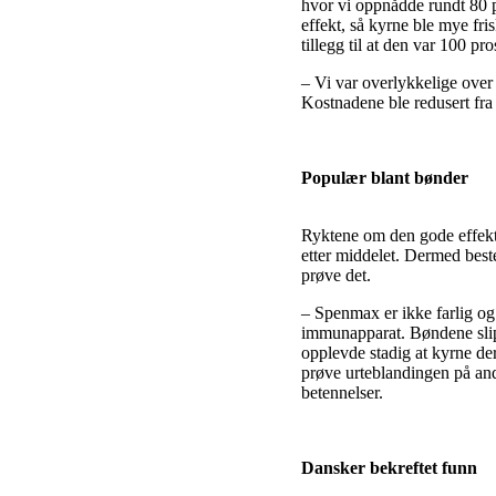
hvor vi oppnådde rundt 80 p
effekt, så kyrne ble mye fri
tillegg til at den var 100 pro
– Vi var overlykkelige over e
Kostnadene ble redusert fra
Populær blant bønder
Ryktene om den gode effekte
etter middelet. Dermed best
prøve det.
– Spenmax er ikke farlig og 
immunapparat. Bøndene slipp
opplevde stadig at kyrne de
prøve urteblandingen på andr
betennelser.
Dansker bekreftet funn