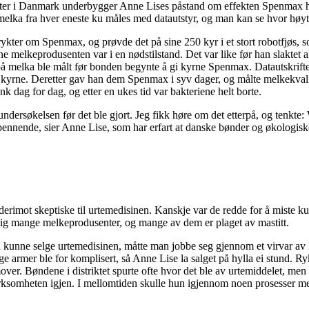
ifter i Danmark underbygger Anne Lises påstand om effekten Spenmax ha
 melka fra hver eneste ku måles med datautstyr, og man kan se hvor høyt 
kter om Spenmax, og prøvde det på sine 250 kyr i et stort robotfjøs, so
melkeprodusenten var i en nødstilstand. Det var like før han slaktet a
 på melka ble målt før bonden begynte å gi kyrne Spenmax. Datautskrifte
e kyrne. Deretter gav han dem Spenmax i syv dager, og målte melkekvali
k dag for dag, og etter en ukes tid var bakteriene helt borte.
ndersøkelsen før det ble gjort. Jeg fikk høre om det etterpå, og tenkte: 
 spennende, sier Anne Lise, som har erfart at danske bønder og økologisk
erimot skeptiske til urtemedisinen. Kanskje var de redde for å miste kund
ig mange melkeprodusenter, og mange av dem er plaget av mastitt.
or å kunne selge urtemedisinen, måtte man jobbe seg gjennom et virvar a
ge armer ble for komplisert, så Anne Lise la salget på hylla ei stund.
mover. Bøndene i distriktet spurte ofte hvor det ble av urtemiddelet, men 
irksomheten igjen. I mellomtiden skulle hun igjennom noen prosesser me