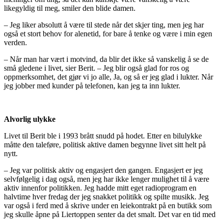
likegyldig til meg, smiler den blide damen.
– Jeg liker absolutt å være til stede når det skjer ting, men jeg har
også et stort behov for alenetid, for bare å tenke og være i min egen
verden.
– Når man har vært i motvind, da blir det ikke så vanskelig å se de
små gledene i livet, sier Berit. – Jeg blir også glad for ros og
oppmerksomhet, det gjør vi jo alle, Ja, og så er jeg glad i lukter. Når
jeg jobber med kunder på telefonen, kan jeg ta inn lukter.
Alvorlig ulykke
Livet til Berit ble i 1993 brått snudd på hodet. Etter en bilulykke
måtte den taleføre, politisk aktive damen begynne livet sitt helt på
nytt.
– Jeg var politisk aktiv og engasjert den gangen. Engasjert er jeg
selvfølgelig i dag også, men jeg har ikke lenger mulighet til å være
aktiv innenfor politikken. Jeg hadde mitt eget radioprogram en
halvtime hver fredag der jeg snakket politikk og spilte musikk. Jeg
var også i ferd med å skrive under en leiekontrakt på en butikk som
jeg skulle åpne på Liertoppen senter da det smalt. Det var en tid med