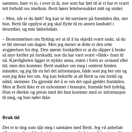
sammen, bare vi to, i over ni år, noe som har ført til at vi har et svært
tett forhold oss imellom. Berit hører lettelsessukket mitt og smiler.
– Men, når er du født? Jeg kan se litt nærmere på framtiden din, sier
hun. Berit får opplyst at jeg skal flytte til en annen landsdel i
desember, og min fødselsdato.
– Bestemmelsen om flytting ser ut til å ha skjedd svært raskt, så du
er litt stresset om dagen. Men jeg mener at dette er den rette
avgjørelsen for deg. Den største forskjellen er at du slipper å bruke
så mye krefter på forskudd, noe du har vært svært «flink» fram til
nå. Kjærligheten ligger et stykke unna, enten i form av avstand eller
tid, men den kommer. Berit snakker om meg i omtrent femten
minutter, og jeg får en hel del informasjon, både som jeg ber om og
som jeg ikke ber om. Jeg kan bekrefte at alt Berit sa om fortid og
nåtid, stemmer. Da gjenstår det å se om det også gjelder framtiden.
Men at Berit ikke er en nykommer i bransjen, framstår helt tydelig.
Hun er direkte og presis med det hun kommer med av informasjon
til meg, og hun nøler ikke.
Bruk tid
Det er to ting som slår meg i samtalen med Berit. Jeg vil anbefale