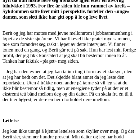
nytt da hun måtte lære seg å snakke igjen etter en alvorlig
bilulykke i 1993. For fire år siden ble hun rammet av kreft. –
Sykdommen satte livet mitt i perspektiv, forteller den «unge»
damen, som slett ikke har gitt opp å le og leve livet.
Berit og jeg har møttes med jevne mellomrom i jobbsammenheng i
løpet av de siste sju årene. Vi har likevel ikke pratet mye sammen,
noe som forandret seg raskt i løpet av dette intervjuet. Vi finner
tonen med en gang, og Berit går rett på sak. Hun har lest min forrige
profil, der jeg fikk konstatert at jeg skal bli bestemor innen to år.
Tanken har faktisk «plaget» meg siden.
– Jeg har den evnen at jeg kan ta inn ting i form av et klarsyn, uten
at jeg har bedt om det. Det skjedde blant annet da jeg leste den
reportasjen. Uten å tråkke noen andre på tærne så vil jeg si at du
ikke blir bestemor så tidlig, men at energiene tyder på at det er et
ekstremt tett bånd mellom deg og din datter. På en skala fra én til ti,
der ti er høyest, er dere en tier i forholdet dere imellom.
Lettelse
Jeg kan ikke unngå å kjenne lettelsen som skyller over meg. Og det
Berit sier, stemmer hundre prosent. Min datter og jeg har bodd