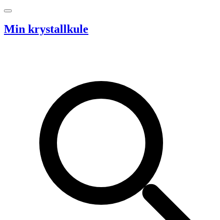
Hopp til innhold
Min krystallkule