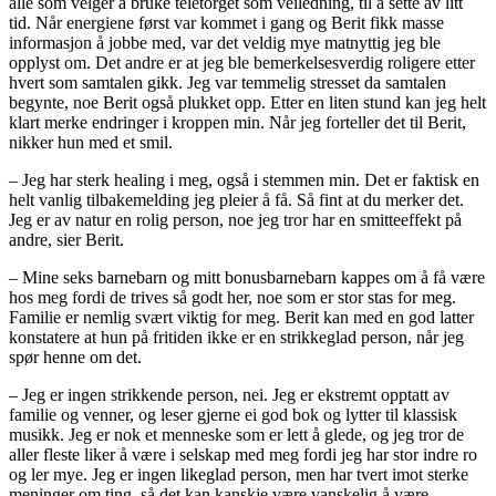
alle som velger å bruke teletorget som veiledning, til å sette av litt
tid. Når energiene først var kommet i gang og Berit fikk masse
informasjon å jobbe med, var det veldig mye matnyttig jeg ble
opplyst om. Det andre er at jeg ble bemerkelsesverdig roligere etter
hvert som samtalen gikk. Jeg var temmelig stresset da samtalen
begynte, noe Berit også plukket opp. Etter en liten stund kan jeg helt
klart merke endringer i kroppen min. Når jeg forteller det til Berit,
nikker hun med et smil.
– Jeg har sterk healing i meg, også i stemmen min. Det er faktisk en
helt vanlig tilbakemelding jeg pleier å få. Så fint at du merker det.
Jeg er av natur en rolig person, noe jeg tror har en smitteeffekt på
andre, sier Berit.
– Mine seks barnebarn og mitt bonusbarnebarn kappes om å få være
hos meg fordi de trives så godt her, noe som er stor stas for meg.
Familie er nemlig svært viktig for meg. Berit kan med en god latter
konstatere at hun på fritiden ikke er en strikkeglad person, når jeg
spør henne om det.
– Jeg er ingen strikkende person, nei. Jeg er ekstremt opptatt av
familie og venner, og leser gjerne ei god bok og lytter til klassisk
musikk. Jeg er nok et menneske som er lett å glede, og jeg tror de
aller fleste liker å være i selskap med meg fordi jeg har stor indre ro
og ler mye. Jeg er ingen likeglad person, men har tvert imot sterke
meninger om ting, så det kan kanskje være vanskelig å være