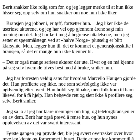
Berit snakker like rolig som før, og jeg legger merke til at hun ikke
hisser seg opp selv om hun snakker om noe hun ikke liker.
– Bransjen jeg jobber i, er tøff, fortsetter hun. – Jeg liker ikke de
useriøse aktørene, og jeg har vel opp gjennom årene sagt min
mening om det. Jeg har lært meg å begrense uttalelsene, men jeg
setter et spørsmålstegn ved at «halve Norge» plutselig er blitt
klarsynte. Men, legger hun til, det er kommet et generasjonsskifte i
bransjen, så det er mange hun ikke kjenner til.
– Det er også mange seriøse aktører der ute. Hver og en må kjenne
på seg selv hvem de trives best med å bruke, smiler hun.
– Jeg har forresten veldig sans for hvordan Marcello Haugen gjorde
det. Han profilerte seg ikke, noe som selvfølgelig ikke var
nødvendig etter hvert. Han holdt seg tilbake, men folk kom til ham
likevel for å få hjelp. Han behøvde rett og slett ikke å profilere seg
selv. Berit smiler.
– Jeg sa jo at jeg har klare meninger om ting, og teletorgbransjen er
en av dem. Berit har også prøvd å rense hus, og hun synes
opplevelsen av det var svært interessant.
– Første gangen jeg prøvde det, ble jeg svært overrasket over hvor
mye jeg kjente og fornemmet i huset. Dette er noe jeg kommer til å