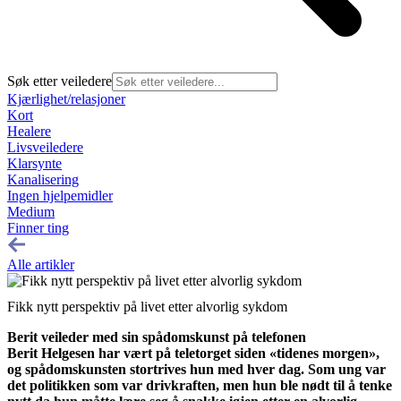
Søk etter veiledere
Kjærlighet/relasjoner
Kort
Healere
Livsveiledere
Klarsynte
Kanalisering
Ingen hjelpemidler
Medium
Finner ting
Alle artikler
Fikk nytt perspektiv på livet etter alvorlig sykdom
Berit veileder med sin spådomskunst på telefonen
Berit Helgesen har vært på teletorget siden «tidenes morgen»,
og spådomskunsten stortrives hun med hver dag. Som ung var
det politikken som var drivkraften, men hun ble nødt til å tenke