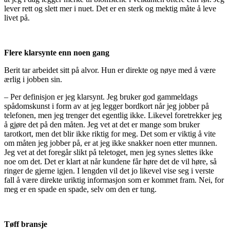
lever rett og slett mer i nuet. Det er en sterk og mektig måte å leve
livet på.
Flere klarsynte enn noen gang
Berit tar arbeidet sitt på alvor. Hun er direkte og nøye med å være
ærlig i jobben sin.
– Per definisjon er jeg klarsynt. Jeg bruker god gammeldags
spådomskunst i form av at jeg legger bordkort når jeg jobber på
telefonen, men jeg trenger det egentlig ikke. Likevel foretrekker jeg
å gjøre det på den måten. Jeg vet at det er mange som bruker
tarotkort, men det blir ikke riktig for meg. Det som er viktig å vite
om måten jeg jobber på, er at jeg ikke snakker noen etter munnen.
Jeg vet at det foregår slikt på teletoget, men jeg synes slettes ikke
noe om det. Det er klart at når kundene får høre det de vil høre, så
ringer de gjerne igjen. I lengden vil det jo likevel vise seg i verste
fall å være direkte uriktig informasjon som er kommet fram. Nei, for
meg er en spade en spade, selv om den er tung.
Tøff bransje