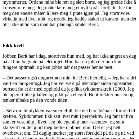
mye smerter. Ordene mine ble rett og slett borte, og jeg greide ikke å
konsentrere meg. Jeg måtte lære meg et nytt språk fordi det ble for
meg den eneste måten å lære meg å prate igjen på. Jeg stortrivdes
virkelig med livet mitt, og trodde jeg hadde staket ut kursen, men det
blir ikke alltid som man har planlagt, smiler Berit.
Fikk kreft
Jobben Berit har i dag, stortrives hun med, og har ikke angret en dag
på at hun begynte på teletorget. Hun har en jobb der hun kan
fungere optimalt, og kan jobbe når det passer henne best.
– Det passer også døgnrytmen min, ler Berit hjertelig. – Jeg har aldri
vært en morgenfugl. Jeg har vel vært på teletorget siden oppstarten,
bortsett fra et år med opphold da jeg fikk tykktarmskreft i 2009. Jeg
ble operert lille julaften og gikk på cellegift. Berit trekker pusten og
tenker tilbake på den vonde tiden.
– Selv om bilulykken var smertefull, ble det bare blåbær i forhold til
kreften. Sykdommen fikk satt livet mitt i perspektiv. Jeg fant ut hva
som er vesentlig i livet. Jeg ble egentlig mer «seende», og som
klarsynt har det gjort meg bedre i jobben min. Det er jeg helt
overbevist om. Til daglig merker jeg størst forskjell på da og nå ved
at jeg i dag legger merke til blomstene i veikanten oftere enn før. Jeg