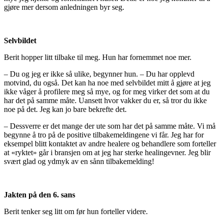
gjøre mer dersom anledningen byr seg.
Selvbildet
Berit hopper litt tilbake til meg. Hun har fornemmet noe mer.
– Du og jeg er ikke så ulike, begynner hun. – Du har opplevd
motvind, du også. Det kan ha noe med selvbildet mitt å gjøre at jeg
ikke våger å profilere meg så mye, og for meg virker det som at du
har det på samme måte. Uansett hvor vakker du er, så tror du ikke
noe på det. Jeg kan jo bare bekrefte det.
– Dessverre er det mange der ute som har det på samme måte. Vi må
begynne å tro på de positive tilbakemeldingene vi får. Jeg har for
eksempel blitt kontaktet av andre healere og behandlere som forteller
at «ryktet» går i bransjen om at jeg har sterke healingevner. Jeg blir
svært glad og ydmyk av en sånn tilbakemelding!
Jakten på den 6. sans
Berit tenker seg litt om før hun forteller videre.