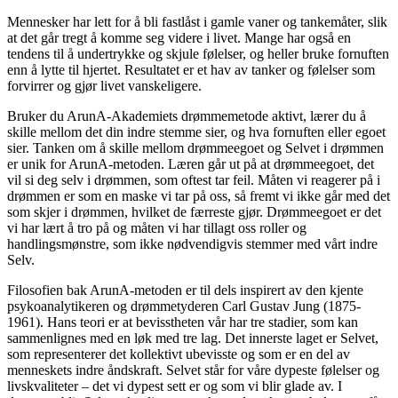
Mennesker har lett for å bli fastlåst i gamle vaner og tankemåter, slik
at det går tregt å komme seg videre i livet. Mange har også en
tendens til å undertrykke og skjule følelser, og heller bruke fornuften
enn å lytte til hjertet. Resultatet er et hav av tanker og følelser som
forvirrer og gjør livet vanskeligere.
Bruker du ArunA-Akademiets drømmemetode aktivt, lærer du å
skille mellom det din indre stemme sier, og hva fornuften eller egoet
sier. Tanken om å skille mellom drømmeegoet og Selvet i drømmen
er unik for ArunA-metoden. Læren går ut på at drømmeegoet, det
vil si deg selv i drømmen, som oftest tar feil. Måten vi reagerer på i
drømmen er som en maske vi tar på oss, så fremt vi ikke går med det
som skjer i drømmen, hvilket de færreste gjør. Drømmeegoet er det
vi har lært å tro på og måten vi har tillagt oss roller og
handlingsmønstre, som ikke nødvendigvis stemmer med vårt indre
Selv.
Filosofien bak ArunA-metoden er til dels inspirert av den kjente
psykoanalytikeren og drømmetyderen Carl Gustav Jung (1875-
1961). Hans teori er at bevisstheten vår har tre stadier, som kan
sammenlignes med en løk med tre lag. Det innerste laget er Selvet,
som representerer det kollektivt ubevisste og som er en del av
menneskets indre åndskraft. Selvet står for våre dypeste følelser og
livskvaliteter – det vi dypest sett er og som vi blir glade av. I