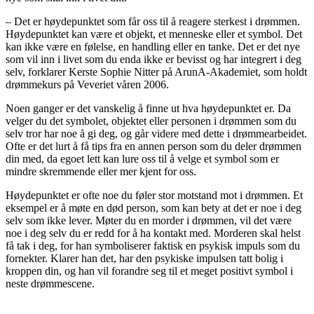
– Det er høydepunktet som får oss til å reagere sterkest i drømmen.
Høydepunktet kan være et objekt, et menneske eller et symbol. Det
kan ikke være en følelse, en handling eller en tanke. Det er det nye
som vil inn i livet som du enda ikke er bevisst og har integrert i deg
selv, forklarer Kerste Sophie Nitter på ArunA-Akademiet, som holdt
drømmekurs på Veveriet våren 2006.
Noen ganger er det vanskelig å finne ut hva høydepunktet er. Da
velger du det symbolet, objektet eller personen i drømmen som du
selv tror har noe å gi deg, og går videre med dette i drømmearbeidet.
Ofte er det lurt å få tips fra en annen person som du deler drømmen
din med, da egoet lett kan lure oss til å velge et symbol som er
mindre skremmende eller mer kjent for oss.
Høydepunktet er ofte noe du føler stor motstand mot i drømmen. Et
eksempel er å møte en død person, som kan bety at det er noe i deg
selv som ikke lever. Møter du en morder i drømmen, vil det være
noe i deg selv du er redd for å ha kontakt med. Morderen skal helst
få tak i deg, for han symboliserer faktisk en psykisk impuls som du
fornekter. Klarer han det, har den psykiske impulsen tatt bolig i
kroppen din, og han vil forandre seg til et meget positivt symbol i
neste drømmescene.