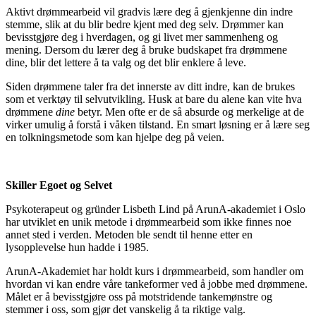
Aktivt drømmearbeid vil gradvis lære deg å gjenkjenne din indre
stemme, slik at du blir bedre kjent med deg selv. Drømmer kan
bevisstgjøre deg i hverdagen, og gi livet mer sammenheng og
mening. Dersom du lærer deg å bruke budskapet fra drømmene
dine, blir det lettere å ta valg og det blir enklere å leve.
Siden drømmene taler fra det innerste av ditt indre, kan de brukes
som et verktøy til selvutvikling. Husk at bare du alene kan vite hva
drømmene
dine
betyr. Men ofte er de så absurde og merkelige at de
virker umulig å forstå i våken tilstand. En smart løsning er å lære seg
en tolkningsmetode som kan hjelpe deg på veien.
Skiller Egoet og Selvet
Psykoterapeut og gründer Lisbeth Lind på ArunA-akademiet i Oslo
har utviklet en unik metode i drømmearbeid som ikke finnes noe
annet sted i verden. Metoden ble sendt til henne etter en
lysopplevelse hun hadde i 1985.
ArunA-Akademiet har holdt kurs i drømmearbeid, som handler om
hvordan vi kan endre våre tankeformer ved å jobbe med drømmene.
Målet er å bevisstgjøre oss på motstridende tankemønstre og
stemmer i oss, som gjør det vanskelig å ta riktige valg.