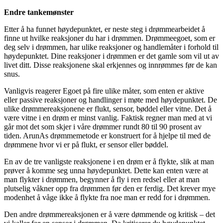
Endre tankemønster
Etter å ha funnet høydepunktet, er neste steg i drømmearbeidet å
finne ut hvilke reaksjoner du har i drømmen. Drømmeegoet, som er
deg selv i drømmen, har ulike reaksjoner og handlemåter i forhold til
høydepunktet. Dine reaksjoner i drømmen er det gamle som vil ut av
livet ditt. Disse reaksjonene skal erkjennes og innrømmes før de kan
snus.
Vanligvis reagerer Egoet på fire ulike måter, som enten er aktive
eller passive reaksjoner og handlinger i møte med høydepunktet. De
ulike drømmereaksjonene er flukt, sensor, bøddel eller vitne. Det å
være vitne i en drøm er minst vanlig. Faktisk regner man med at vi
går mot det som skjer i våre drømmer rundt 80 til 90 prosent av
tiden. ArunAs drømmemetode er konstruert for å hjelpe til med de
drømmene hvor vi er på flukt, er sensor eller bøddel.
En av de tre vanligste reaksjonene i en drøm er å flykte, slik at man
prøver å komme seg unna høydepunktet. Dette kan enten være at
man flykter i drømmen, begynner å fly i ren redsel eller at man
plutselig våkner opp fra drømmen før den er ferdig. Det krever mye
modenhet å våge ikke å flykte fra noe man er redd for i drømmen.
Den andre drømmereaksjonen er å være dømmende og kritisk – det