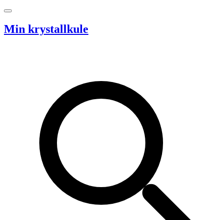
Hopp til innhold
Min krystallkule