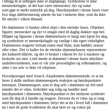
i tillegg til at settingen ikke er dagligdags. Symbolene er ikke
menneskelagde, så det kan være mennesker, dyr og natur
som gjør et sterkt inntrykk på deg. Høydepunktet i denne fasen viser
hva slags følelsesmessig smerte du har i tankene dine, som du ikke
får uttrykt i våken tilstand.
De drømmene vi husker oftest skjer i den eteriske fasen. Objekter,
figurer, mennesker og dyr vi omgås med til daglig dukker opp her.
Miljøet og figurene i denne drømmefasen er langt mer kjent for deg,
og symbolene er menneskelagde og vanlige i din egen virkelighet.
Drømmeren reagerer fortsatt enten med flukt, som bøddel, sensor
eller vitne. Det vi kaller for de eteriske drømmefasene representerer
det kulturelt tillærte, og det vi bruker i våkent liv for å maskere og
beskytte oss mot. Lind mente at drømmer i denne fasen uttrykker
underbevisstheten, som er vår ytre personlighet og rollemønstre, og
sider i oss selv vi ikke vil erkjenne.
Hovedpoenget med ArunA-Akademiets drømmemetode, er at du
lærer å skille mellom drømmeegoets reaksjon og høydepunktets
intensjon. Drømmeegoet, som er deg selv i drømmen tar feil med
mindre det er vitne, forholder seg rolig og handler med
høydepunktet i drømmen. Høydepunktet er det sterkeste symbolet
som får deg til å handle og reagere. Dersom du er vitne og er enig
med høydepunktet i drømmen, betyr det at du i hvert fall i drømmen
tar i mot de gode kvalitetene du skal lære av og vokse på.