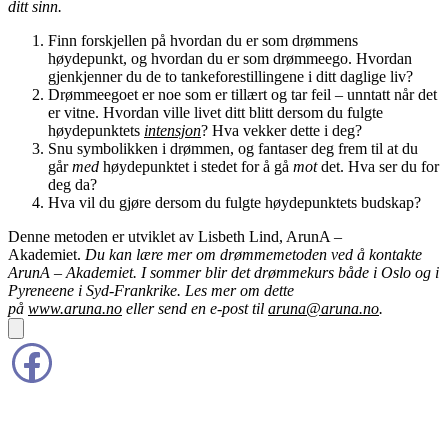
ditt sinn.
Finn forskjellen på hvordan du er som drømmens
høydepunkt, og hvordan du er som drømmeego. Hvordan
gjenkjenner du de to tankeforestillingene i ditt daglige liv?
Drømmeegoet er noe som er tillært og tar feil – unntatt når det
er vitne. Hvordan ville livet ditt blitt dersom du fulgte
høydepunktets
intensjon
? Hva vekker dette i deg?
Snu symbolikken i drømmen, og fantaser deg frem til at du
går
med
høydepunktet i stedet for å gå
mot
det. Hva ser du for
deg da?
Hva vil du gjøre dersom du fulgte høydepunktets budskap?
Denne metoden er utviklet av Lisbeth Lind, ArunA –
Akademiet.
Du kan lære mer om drømmemetoden ved å kontakte
ArunA – Akademiet. I sommer blir det drømmekurs både i Oslo og i
Pyreneene i Syd-Frankrike. Les mer om dette
på
www.aruna.no
eller send en e-post til
aruna@aruna.no
.