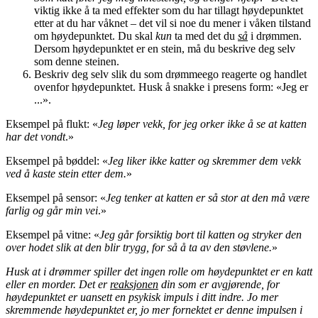
viktig ikke å ta med effekter som du har tillagt høydepunktet
etter at du har våknet – det vil si noe du mener i våken tilstand
om høydepunktet. Du skal
kun
ta med det du
så
i drømmen.
Dersom høydepunktet er en stein, må du beskrive deg selv
som denne steinen.
Beskriv deg selv slik du som drømmeego reagerte og handlet
ovenfor høydepunktet. Husk å snakke i presens form: «Jeg er
...».
Eksempel på flukt: «
Jeg løper vekk, for jeg orker ikke å se at katten
har det vondt
.»
Eksempel på bøddel: «
Jeg liker ikke katter og skremmer dem vekk
ved å kaste stein etter dem.
»
Eksempel på sensor: «
Jeg tenker at katten er så stor at den må være
farlig og går min vei
.»
Eksempel på vitne: «
Jeg går forsiktig bort til katten og stryker den
over hodet slik at den blir trygg, for så å ta av den støvlene.
»
Husk at i drømmer spiller det ingen rolle om høydepunktet er en katt
eller en morder. Det er
reaksjonen
din som er avgjørende, for
høydepunktet er uansett en psykisk impuls i ditt indre. Jo mer
skremmende høydepunktet er, jo mer fornektet er denne impulsen i