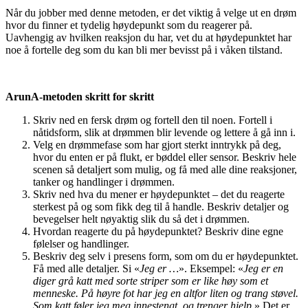
Når du jobber med denne metoden, er det viktig å velge ut en drøm
hvor du finner et tydelig høydepunkt som du reagerer på.
Uavhengig av hvilken reaksjon du har, vet du at høydepunktet har
noe å fortelle deg som du kan bli mer bevisst på i våken tilstand.
ArunA-metoden skritt for skritt
Skriv ned en fersk drøm og fortell den til noen. Fortell i
nåtidsform, slik at drømmen blir levende og lettere å gå inn i.
Velg en drømmefase som har gjort sterkt inntrykk på deg,
hvor du enten er på flukt, er bøddel eller sensor. Beskriv hele
scenen så detaljert som mulig, og få med alle dine reaksjoner,
tanker og handlinger i drømmen.
Skriv ned hva du mener er høydepunktet – det du reagerte
sterkest på og som fikk deg til å handle. Beskriv detaljer og
bevegelser helt nøyaktig slik du så det i drømmen.
Hvordan reagerte du på høydepunktet? Beskriv dine egne
følelser og handlinger.
Beskriv deg selv i presens form, som om du er høydepunktet.
Få med alle detaljer. Si «
Jeg er …
». Eksempel: «
Jeg er en
diger grå katt med sorte striper som er like høy som et
menneske. På høyre fot har jeg en altfor liten og trang støvel.
Som katt føler jeg meg innestengt, og trenger hjelp
.» Det er