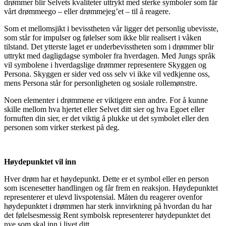
drømmer blir Selvets kvaliteter uttrykt med sterke symboler som får
vårt drømmeego – eller drømmejeg’et – til å reagere.
Som et mellomsjikt i bevisstheten vår ligger det personlig ubevisste,
som står for impulser og følelser som ikke blir realisert i våken
tilstand. Det ytterste laget er underbevisstheten som i drømmer blir
uttrykt med dagligdagse symboler fra hverdagen. Med Jungs språk
vil symbolene i hverdagslige drømmer representere Skyggen og
Persona. Skyggen er sider ved oss selv vi ikke vil vedkjenne oss,
mens Persona står for personligheten og sosiale rollemønstre.
Noen elementer i drømmene er viktigere enn andre. For å kunne
skille mellom hva hjertet eller Selvet ditt sier og hva Egoet eller
fornuften din sier, er det viktig å plukke ut det symbolet eller den
personen som virker sterkest på deg.
Høydepunktet vil inn
Hver drøm har et høydepunkt. Dette er et symbol eller en person
som iscenesetter handlingen og får frem en reaksjon. Høydepunktet
representerer et ulevd livspotensial. Måten du reagerer ovenfor
høydepunktet i drømmen har sterk innvirkning på hvordan du har
det følelsesmessig Rent symbolsk representerer høydepunktet det
nye som skal inn i livet ditt.