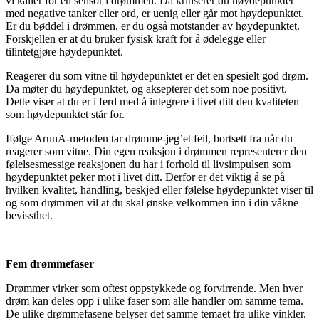
vi kaller for en sensor i drømmen. Da kritiserer du høydepunktet
med negative tanker eller ord, er uenig eller går mot høydepunktet.
Er du bøddel i drømmen, er du også motstander av høydepunktet.
Forskjellen er at du bruker fysisk kraft for å ødelegge eller
tilintetgjøre høydepunktet.
Reagerer du som vitne til høydepunktet er det en spesielt god drøm.
Da møter du høydepunktet, og aksepterer det som noe positivt.
Dette viser at du er i ferd med å integrere i livet ditt den kvaliteten
som høydepunktet står for.
Ifølge ArunA-metoden tar drømme-jeg’et feil, bortsett fra når du
reagerer som vitne. Din egen reaksjon i drømmen representerer den
følelsesmessige reaksjonen du har i forhold til livsimpulsen som
høydepunktet peker mot i livet ditt. Derfor er det viktig å se på
hvilken kvalitet, handling, beskjed eller følelse høydepunktet viser til
og som drømmen vil at du skal ønske velkommen inn i din våkne
bevissthet.
Fem drømmefaser
Drømmer virker som oftest oppstykkede og forvirrende. Men hver
drøm kan deles opp i ulike faser som alle handler om samme tema.
De ulike drømmefasene belyser det samme temaet fra ulike vinkler.