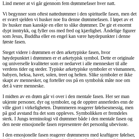
Lind mener at vi går gjennom fem drømmefaser hver natt.
Vi begynner som oftest nattedrømmer i den spirituelle fasen, men det
er svært sjelden vi husker noe fra denne drømmefasen. I løpet av et
liv husker man kanskje en eller to slike drømmer. De gir et enormt
dypt inntrykk, og fyller oss med fred og kjærlighet. Åndelige figurer
som Jesus, Buddha eller en engel kan være høydepunkter i denne
første fasen.
Steget videre i drømmen er den arketypiske fasen, hvor
høydepunktet i drømmen er et arketypisk symbol. Dette er originale
og universelle kvaliteter som er nedarvet i alle mennesker til alle
verdens tider og steder. Typiske arketypiske symboler er vismannen,
babyen, heksa, havet, solen, treet og helten. Slike symboler er ikke
skapt av mennesker, og forteller oss på en symbolsk måte noe om
det å være menneske.
I midten av en drøm går vi over i den mentale fasen. Her ser man
ukjente personer, dyr og symboler, og de opptrer annerledes enn de
ville gjort i virkeligheten. Drømmeren reagerer følelsesmessig, men
på god avstand fra det som oppleves. Symbolikken er fremdeles
sterk. I Jungs terminologi vil drømmer både i den mentale fasen og
den neste emosjonelle fasen representere det personlig ubevisste.
I den emosjonelle fasen reagerer drømmeren med kraftigere følelser,