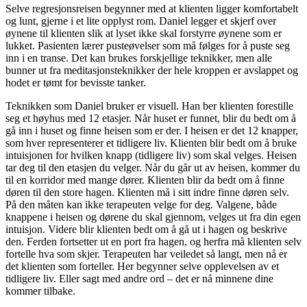
Selve regresjonsreisen begynner med at klienten ligger komfortabelt
og lunt, gjerne i et lite opplyst rom. Daniel legger et skjerf over
øynene til klienten slik at lyset ikke skal forstyrre øynene som er
lukket. Pasienten lærer pusteøvelser som må følges for å puste seg
inn i en transe. Det kan brukes forskjellige teknikker, men alle
bunner ut fra meditasjonsteknikker der hele kroppen er avslappet og
hodet er tømt for bevisste tanker.
Teknikken som Daniel bruker er visuell. Han ber klienten forestille
seg et høyhus med 12 etasjer. Når huset er funnet, blir du bedt om å
gå inn i huset og finne heisen som er der. I heisen er det 12 knapper,
som hver representerer et tidligere liv. Klienten blir bedt om å bruke
intuisjonen for hvilken knapp (tidligere liv) som skal velges. Heisen
tar deg til den etasjen du velger. Når du går ut av heisen, kommer du
til en korridor med mange dører. Klienten blir da bedt om å finne
døren til den store hagen. Klienten må i sitt indre finne døren selv.
På den måten kan ikke terapeuten velge for deg. Valgene, både
knappene i heisen og dørene du skal gjennom, velges ut fra din egen
intuisjon. Videre blir klienten bedt om å gå ut i hagen og beskrive
den. Ferden fortsetter ut en port fra hagen, og herfra må klienten selv
fortelle hva som skjer. Terapeuten har veiledet så langt, men nå er
det klienten som forteller. Her begynner selve opplevelsen av et
tidligere liv. Eller sagt med andre ord – det er nå minnene dine
kommer tilbake.