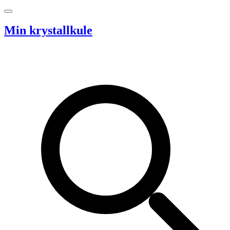
Hopp til innhold
Min krystallkule