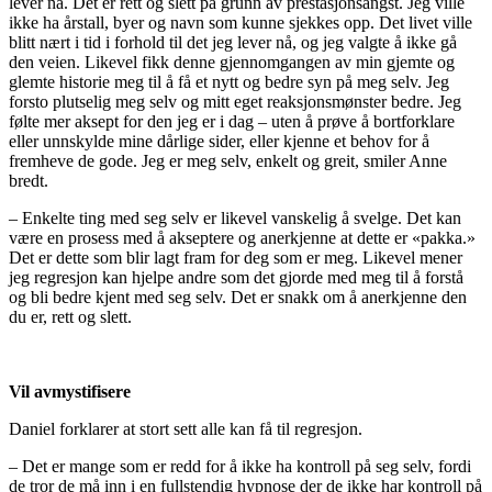
lever nå. Det er rett og slett på grunn av prestasjonsangst. Jeg ville
ikke ha årstall, byer og navn som kunne sjekkes opp. Det livet ville
blitt nært i tid i forhold til det jeg lever nå, og jeg valgte å ikke gå
den veien. Likevel fikk denne gjennomgangen av min gjemte og
glemte historie meg til å få et nytt og bedre syn på meg selv. Jeg
forsto plutselig meg selv og mitt eget reaksjonsmønster bedre. Jeg
følte mer aksept for den jeg er i dag – uten å prøve å bortforklare
eller unnskylde mine dårlige sider, eller kjenne et behov for å
fremheve de gode. Jeg er meg selv, enkelt og greit, smiler Anne
bredt.
– Enkelte ting med seg selv er likevel vanskelig å svelge. Det kan
være en prosess med å akseptere og anerkjenne at dette er «pakka.»
Det er dette som blir lagt fram for deg som er meg. Likevel mener
jeg regresjon kan hjelpe andre som det gjorde med meg til å forstå
og bli bedre kjent med seg selv. Det er snakk om å anerkjenne den
du er, rett og slett.
Vil avmystifisere
Daniel forklarer at stort sett alle kan få til regresjon.
– Det er mange som er redd for å ikke ha kontroll på seg selv, fordi
de tror de må inn i en fullstendig hypnose der de ikke har kontroll på