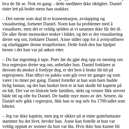
hva de får se. Nok en gang – dette medfører ikke riktighet. Daniel
rister lett på hodet mens han snakker.
– Det eneste som skal til er konsentrasjon, avslapping og
visualisering, fortseter Daniel. Noen kan ha problemer med å
visualisere, men det er veldig sjelden at vi sammen ikke får det til.
De aller fleste mennesker tenker i bilder, og det er det visualisering
dreier seg om, forklarer Daniel. Anne stiller opp for å avmystifisere
og ufarliggjøre denne terapiformen. Dette fordi den har hjulpet
henne i det hun var på søken etter.
– Du har ingenting å tape. Prøv før du gjør deg opp en mening om
hva regresjon dreier seg om, anbefaler hun. Daniel forklarer at
dersom du ønsker å fordype deg, er det best å bruke litt tid på
regresjonen. Han tilbyr en pakke som går over tre ganger og som
varer i to timer per gang. Daniel forteller at han som barn hadde
livlig fantasi, og det han husker best er at han skulle bli kaptein på
en båt. Det var en historie hele familien, slekt og venner fikk servert
både titt og ofte fra Daniel. De hadde mye moro av det. Senere, da
Daniel selv gikk i regresjon, fikk han se seg selv fra 1700-tallet som
båteier.
– Jeg var ikke kaptein, men jeg er sikker på at mine guttefantasier
stammer fra det livet, hevder han. Anne kan fortelle at hun var
veldig opptatt av nonner da hun var lita. Hvis ikke hun kunne bli