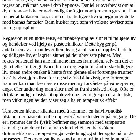
regresjon, må man være i dyp hypnose. Daniel er overbevist om at
dyp hypnose ikke er nødvendig for å gjennomføre en regresjon. Han
mener at fantasien i oss stammer fra tidligere liv og begrunner dette
med barnas fantasier. Barn husker mye som vi voksne avviser som
tull og oppspinn.
Regresjon er en indre reise, en tilbakeføring av sinnet til tidligere liv
og hendelser ved hjelp av pusteteknikker. Dette bygger på
antakelsen av at man lever flere liv og at alt som er opplevd i dette
og tidligere liv, er lagret i sinnet på det ubevisste planet. Med
regresjonsterapi kan alle minnene hentes fram igjen, selv om det er
glemt eller fortrengt. Noen bruker regresjon for å utforske tidligere
liv, mens andre ønsker å hente fram glemte eller fortrengte traumer
for å bevisstgjøre disse for seg selv. Ved å bevisstgjøre fortrengte
traumer kan man bearbeide disse med ny forståelse på egne sperrer,
angst eller andre ting man sliter med ut fra sitt ståsted i dag. Ofte er
det ikke mulig å fastslå at opplevelsene i en regresjon er autentisk,
men virkningen av den viser seg å ha en terapeutisk effekt.
Terapeuten hjelper klienten med å komme i en halvhypnotisk
tilstand, der pasienten ofte opplever å være to steder på en gang. De
er i rommet der de fysisk befinner seg sammen med terapeuten,
samtidig som de er i en annen virkelighet i en halvvåken
drømmetilstand. Terapeuten gir veiledning og stiller spørsmål under
prosessen. Det er en vanlig påstand at man må inn i en hypnotisk