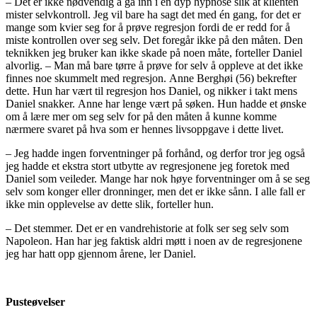
– Det er ikke nødvendig å gå inn i en dyp hypnose slik at klienten
mister selvkontroll. Jeg vil bare ha sagt det med én gang, for det er
mange som kvier seg for å prøve regresjon fordi de er redd for å
miste kontrollen over seg selv. Det foregår ikke på den måten. Den
teknikken jeg bruker kan ikke skade på noen måte, forteller Daniel
alvorlig. – Man må bare tørre å prøve for selv å oppleve at det ikke
finnes noe skummelt med regresjon. Anne Berghøi (56) bekrefter
dette. Hun har vært til regresjon hos Daniel, og nikker i takt mens
Daniel snakker. Anne har lenge vært på søken. Hun hadde et ønske
om å lære mer om seg selv for på den måten å kunne komme
nærmere svaret på hva som er hennes livsoppgave i dette livet.
– Jeg hadde ingen forventninger på forhånd, og derfor tror jeg også
jeg hadde et ekstra stort utbytte av regresjonene jeg foretok med
Daniel som veileder. Mange har nok høye forventninger om å se seg
selv som konger eller dronninger, men det er ikke sånn. I alle fall er
ikke min opplevelse av dette slik, forteller hun.
– Det stemmer. Det er en vandrehistorie at folk ser seg selv som
Napoleon. Han har jeg faktisk aldri møtt i noen av de regresjonene
jeg har hatt opp gjennom årene, ler Daniel.
Pusteøvelser