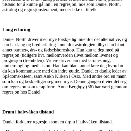
tilstand for å kunne gå inn i en regresjon, noe som Daniel North,
astrolog og regresjonsterapeut, mener ikke er tilfelle.
Lang erfaring
Daniel North driver med mye forskjellig innenfor det alternative, og
han har lang og bred erfaring. Innenfor astrologien tilbyr han blant
annet partner-, års- og fødselshoroskop. Han kan ta deg med på
regresjon (tidligere liv), mellomverden (livet mellom livene) og
progresjon (fremtiden). Videre driver han med tarotlesning,
numerologi og meditasjon. Han kan blant annet lære deg hvordan
du kan kommunisere med din indre guide. Daniel er daglig leder av
Spådomskafeen, samt Ankh Kirken i Oslo. Med andre ord en mann
som kan og beskjeftiger seg med mye. Denne gangen dreier det seg
om regresjon som terapiform. Anne Berghøy (56) har vært gjennom
regresjon hos Daniel.
Drøm i halvvåken tilstand
Daniel forklarer regresjon som en drøm i halvvåken tilstand.