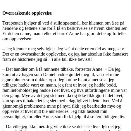
Overraskende opplevelse
Terapeuten hjelper til ved å stille spørsmål, ber klienten om å se på
hendene og føttene sine for å få en beskrivelse av hvem klienten ser.
Er det en dame, mann eller et barn? Anne har gjort dette og forteller
om opplevelsen:
– Jeg kjenner meg selv igjen. Jeg
vet
at dette er en del av meg selv.
Det er en overraskende opplevelse, og jeg har absolutt ikke fantasert
fram de historiene jeg så – i alle fall ikke bevisst!
– Det handler om å få minnene tilbake, fortsetter Anne. – Da jeg
kom ut av hagen som Daniel hadde guidet meg til, var det mine
egne minner som dukket opp. Jeg kunne blant annet se at jeg
tidligere hadde vært en mann, jeg fant ut hvor jeg hadde bodd,
familieforholdet jeg hadde i det livet, og hva utfordringene mine var
den gang. Mye av det jeg slet med da og ikke fikk gjort i det livet,
kan spores tilbake det jeg slet med i dagliglivet i dette livet. Ved å
gjennomgå problemene mine på nytt, fikk jeg bearbeidet mye og
opplevde at livet mitt ble annerledes. Jeg fikk fastsatt min
personlighet, forteller Anne, som fikk hjelp til å se fem tidligere liv.
– Da ville jeg ikke mer. Jeg ville ikke se det siste livet før det jeg