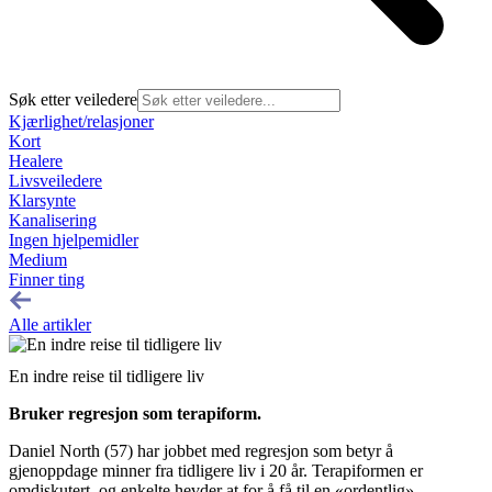
Søk etter veiledere
Kjærlighet/relasjoner
Kort
Healere
Livsveiledere
Klarsynte
Kanalisering
Ingen hjelpemidler
Medium
Finner ting
Alle artikler
En indre reise til tidligere liv
Bruker regresjon som terapiform.
Daniel North (57) har jobbet med regresjon som betyr å
gjenoppdage minner fra tidligere liv i 20 år. Terapiformen er
omdiskutert, og enkelte hevder at for å få til en «ordentlig»