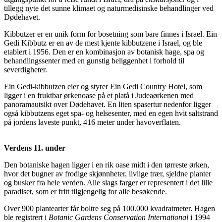
tillegg nyte det sunne klimaet og naturmedisinske behandlinger ved
Dødehavet.
Kibbutzer er en unik form for bosetning som bare finnes i Israel. Ein
Gedi Kibbutz er en av de mest kjente kibbutzene i Israel, og ble
etablert i 1956. Den er en kombinasjon av botanisk hage, spa og
behandlingssenter med en gunstig beliggenhet i forhold til
severdigheter.
Ein Gedi-kibbutzen eier og styrer Ein Gedi Country Hotel, som
ligger i en fruktbar ørkenoase på et platå i Judeaørkenen med
panoramautsikt over Dødehavet. En liten spasertur nedenfor ligger
også kibbutzens eget spa- og helsesenter, med en egen hvit saltstrand
på jordens laveste punkt, 416 meter under havoverflaten.
Verdens 11. under
Den botaniske hagen ligger i en rik oase midt i den tørreste ørken,
hvor det bugner av frodige skjønnheter, livlige trær, sjeldne planter
og busker fra hele verden. Alle slags farger er representert i det lille
paradiset, som er fritt tilgjengelig for alle besøkende.
Over 900 plantearter får boltre seg på 100.000 kvadratmeter. Hagen
ble registrert i
Botanic Gardens Conservation International
i 1994