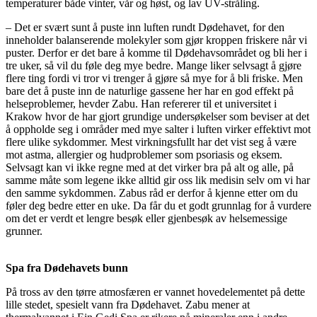
temperaturer både vinter, vår og høst, og lav UV-stråling.
– Det er svært sunt å puste inn luften rundt Dødehavet, for den
inneholder balanserende molekyler som gjør kroppen friskere når vi
puster. Derfor er det bare å komme til Dødehavsområdet og bli her i
tre uker, så vil du føle deg mye bedre. Mange liker selvsagt å gjøre
flere ting fordi vi tror vi trenger å gjøre så mye for å bli friske. Men
bare det å puste inn de naturlige gassene her har en god effekt på
helseproblemer, hevder Zabu. Han refererer til et universitet i
Krakow hvor de har gjort grundige undersøkelser som beviser at det
å oppholde seg i områder med mye salter i luften virker effektivt mot
flere ulike sykdommer. Mest virkningsfullt har det vist seg å være
mot astma, allergier og hudproblemer som psoriasis og eksem.
Selvsagt kan vi ikke regne med at det virker bra på alt og alle, på
samme måte som legene ikke alltid gir oss lik medisin selv om vi har
den samme sykdommen. Zabus råd er derfor å kjenne etter om du
føler deg bedre etter en uke. Da får du et godt grunnlag for å vurdere
om det er verdt et lengre besøk eller gjenbesøk av helsemessige
grunner.
Spa fra Dødehavets bunn
På tross av den tørre atmosfæren er vannet hovedelementet på dette
lille stedet, spesielt vann fra Dødehavet. Zabu mener at