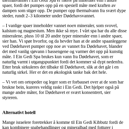
thermalvannet i Ein Gedi Spa er rikere på mineraler enn i andre
spaer, fordi det pumpes opp på en spesiell måte med kraften av
dampen som stiger opp. De pumper opp thermalvann fra svært dype
steder, rundt 2–3 kilometer under Dødehavsvannet.
– I vanlige spaer inneholder vannet
noen
mineraler, som svovel,
kalsium og magnesium. Men ikke så mye. I vårt spa har du alle disse
mineralene, pluss 10 til 20 andre typer mineraler enn i andre spaer,
sier han. Vi spør hvorfor, og da hevder han at de andre spaanleggene
ved Dødehavet pumper opp noe av vannet fra Dødehavet, blander
det med vanlig sjøvann i bassengene og varmer det opp på kunstig
måte. I Ein Gedi Spa brukes kun vann fra Dødehavet, som er
naturlig varmt i utgangspunktet fordi det kommer så dypt nedenfra.
Etter bruk sirkuleres det tilbake til Dødehavet, slik at det går i en
naturlig sirkel. Her er det en økologisk tanke bak det hele.
– Vi vet om ortopeder og leger som er forbauset over at de som har
brukne bein, kureres veldig raskt i Ein Gedi. Det hjelper også på
mange andre måter, for Dødehavet er svært konsentrert, sier
styreren.
Alternativt hotell
Mange israelere foretrekker å komme til Ein Gedi Kibbutz fordi de
kan kombinere spabehandlinger og mineralbad med fotturer i