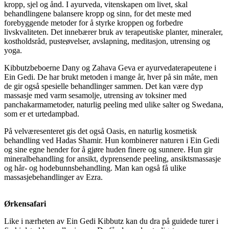
kropp, sjel og ånd. I ayurveda, vitenskapen om livet, skal
behandlingene balansere kropp og sinn, for det meste med
forebyggende metoder for å styrke kroppen og forbedre
livskvaliteten. Det innebærer bruk av terapeutiske planter, mineraler,
kostholdsråd, pusteøvelser, avslapning, meditasjon, utrensing og
yoga.
Kibbutzbeboerne Dany og Zahava Geva er ayurvedaterapeutene i
Ein Gedi. De har brukt metoden i mange år, hver på sin måte, men
de gir også spesielle behandlinger sammen. Det kan være dyp
massasje med varm sesamolje, utrensing av toksiner med
panchakarmametoder, naturlig peeling med ulike salter og Swedana,
som er et urtedampbad.
På velværesenteret gis det også Oasis, en naturlig kosmetisk
behandling ved Hadas Shamir. Hun kombinerer naturen i Ein Gedi
og sine egne hender for å gjøre huden finere og sunnere. Hun gir
mineralbehandling for ansikt, dyprensende peeling, ansiktsmassasje
og hår- og hodebunnsbehandling. Man kan også få ulike
massasjebehandlinger av Ezra.
Ørkensafari
Like i nærheten av Ein Gedi Kibbutz kan du dra på guidede turer i