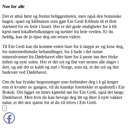
Noe for alle
Det er altså først og fremst beliggenheten, men også den botaniske
hagen, spaet og kibbutzen som gjør Ein Gedi Kibbutz til et flott
startsted for en ferie i Israel. Her er det gode muligheter for å bli
kjent med lokalbefolkningen og turister fra hele verden. Er du
heldig, kan de jo tipse deg om reisen videre.
Til Ein Gedi kan du komme enten bare for å slappe av og kose deg,
for naturmedisinske behandlinger, for å bade i det sunne
mineralvannet fra Dødehavet eller bare for å puste inn den friske
luften og nyte solen. Her er det sol og fint vær nesten alle dager i
året, og når det er kaldt og surt i Norge, som nå, er det sol og fint
badevær ved Dødehavet.
Om du har fysiske begrensinger som forhindrer deg i å gå lenger
enn et kvarter av gangen, vil du kanskje foretrekke et spahotell i Ein
Bokek. Det ligger en times kjøretid sør for Ein Gedi, også det langs
Dødehavet. Men hvis du kan bevege deg litt og liker å nyte vakker
natur, er det stor sjanse for at du vil trives i Ein Gedi.