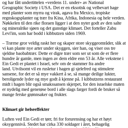
og har fått undertittelen «verdens 11. under» av National
Geographic Society i USA. Det er en eksotisk og velbevart hage
med planter som myrra og virak, agava fra Mexico, tropiske
regnskogsplanter og trær fra Kina, Afrika, Indonesia og hele verden.
Nøkkelen til den rike floraen ligger i at den nyter godt av den salte
og mineralrike sjøen og det gunstige klimaet. Det forteller Zabu
Levi'im, som har bodd i kibbutzen siden 1969.
– Trærne gror veldig raskt her og skaper store skyggeområder, slik at
vi kan plante nye arter under skyggen, sier han, og viser oss tre
sjeldne baobabtrær. Dette er digre trær som ser ut som de er flere
hundre år gamle, men ingen av dem eldre enn 53 år. Alle vekstene i
Ein Gedi er plantet i Israel, selv om de stammer fra andre
land. Utvilsomt vil en rusletur i hagen gi sjelefred og stimulere
sansene, for det er så mye vakkert å se, så mange deilige lukter,
beroligende lyder og mye godt å kjenne på. I kibbutzens restaurant
midt i hagen blir også smakssansen skjerpet, for den israelske maten
er nydelig med generøse bord i alle slags farger fordi de bruker så
mange ferske grønnsaker og frukter.
Klimaet gir helseeffekter
Luften ved Ein Gedi er tørr, fri for forurensing og har et høyt
oksygennivå. Stedet har cirka 330 soldager i året, behagelig