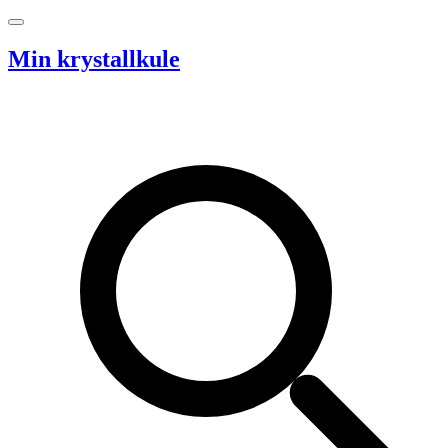
Hopp til innhold
Min krystallkule