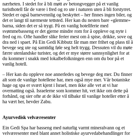
nærheten. I stedet for å bli møtt av betongvegger på et vanlig
turisthotell får de være i fred og ro ute i naturen uten å bli forstyrret.
Stedet er også barnevennlig og beskyttet – her finnes ingen biler, og
det er langt til nærmeste tettsted. Her kan du nesten bare «glemme»
barna, siden det er så trygt. På en vanlig hotellferie med
svømmebasseng er det gjerne mindre rom for å oppleve og nyte i
fred og ro. Ofte handler slike ferier mest om å spise, drikke, sove og
dra ned i spaet. På Ein Gedi Kibbutz får man mer frihet og plass til å
bevege seg ute og samtidig føle seg helt trygg. Dessuten vil du møte
færre utenlandske turister, og det er mye større sannsynlighet for at
du kommer i snakk med lokalbefolkningen enn om du bor på et
vanlig hotell.
– Her kan du oppleve noe annerledes og bevege deg mer. Du finner
alt som de vanlige hotellene har, men også mye mer. Vår botaniske
hage og spa er svært kjent i Israel, men ikke alle vet at vi har
overnatting også. Israelerne som kommer hit, vet ikke om dette på
forhånd, og sier ofte at de ikke vil tilbake til vanlige hoteller etter å
ha vært her, hevder Zabu.
Ayurvedisk velværesenter
Ein Gedi Spa har basseng med naturlig varmt mineralvann og et
velværesenter med blant annet holistiske ayurvedabehandlinger for