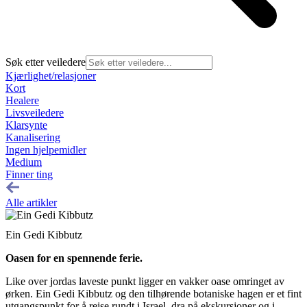
Søk etter veiledere
Kjærlighet/relasjoner
Kort
Healere
Livsveiledere
Klarsynte
Kanalisering
Ingen hjelpemidler
Medium
Finner ting
Alle artikler
Ein Gedi Kibbutz
Oasen for en spennende ferie.
Like over jordas laveste punkt ligger en vakker oase omringet av
ørken. Ein Gedi Kibbutz og den tilhørende botaniske hagen er et fint
utgangspunkt for å reise rundt i Israel, dra på ekskursjoner og i