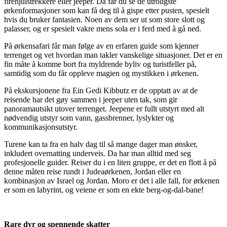
firehjulstrekkere eller jeeper. Da får du se de utroligste
ørkenformasjoner som kan få deg til å gispe etter pusten, spesielt
hvis du bruker fantasien. Noen av dem ser ut som store slott og
palasser, og er spesielt vakre mens sola er i ferd med å gå ned.
På ørkensafari får man følge av en erfaren guide som kjenner
terrenget og vet hvordan man takler vanskelige situasjoner. Det er en
fin måte å komme bort fra myldrende byliv og turistfeller på,
samtidig som du får oppleve magien og mystikken i ørkenen.
På ekskursjonene fra Ein Gedi Kibbutz er de opptatt av at de
reisende har det gøy sammen i jeeper uten tak, som gir
panoramautsikt utover terrenget. Jeepene er fullt utstyrt med alt
nødvendig utstyr som vann, gassbrenner, lyslykter og
kommunikasjonsutstyr.
Turene kan ta fra en halv dag til så mange dager man ønsker,
inkludert overnatting underveis. Da har man alltid med seg
profesjonelle guider. Reiser du i en liten gruppe, er det en flott å på
denne måten reise rundt i Judeaørkenen, Jordan eller en
kombinasjon av Israel og Jordan. Moro er det i alle fall, for ørkenen
er som en labyrint, og veiene er som en ekte berg-og-dal-bane!
Rare dyr og spennende skatter