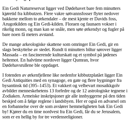
Ein Gedi Naturreservat ligger ved Dødehavet bare fem minutters
kjøretid fra kibbutzen. Flere vakre søtvannsfosser flyter nedover
bakkene mellom to ørkendaler – de mest kjente er Davids foss,
Arugotkilden og Ein Gedi-kilden. Floraen og faunaen vokser i
rikelig monn, og man kan se snåle, men søte ørkendyr og fugler på
bare noen få meters avstand.
De mange arkeologiske skattene som omringer Ein Gedi, gir en
slags beskyttelse av stedet. Rundt ti minutters biltur sørover ligger
Massada – en fascinerende kulturskatt og et symbol på jødenes
heltemot. En halvtime nordover ligger Qumran, hvor
Dødehavsrullene ble oppdaget.
I fotenden av ørkenfjellene like nedenfor kibbutzplatået ligger Ein
Gedi Antiquities med en synagoge, en gate og flere bygninger fra
bysantinsk tid (395–1453). Et vakkert og velbevart mosaikkgolv
avbilder menneskehetens 13 forfedre og de 12 astrologiske tegnene i
Zodiaken. Armeiske inskripsjoner gir alle innbyggerne på den tiden
beskjed om å følge reglene i landsbyen. Her er også en advarsel om
en forbannelse over de som avslører hemmeligheten bak Ein Gedi
by! Kjører du en time nordvest fra Ein Gedi, får du se Jerusalem,
som er en hellig by for tre verdensreligioner.