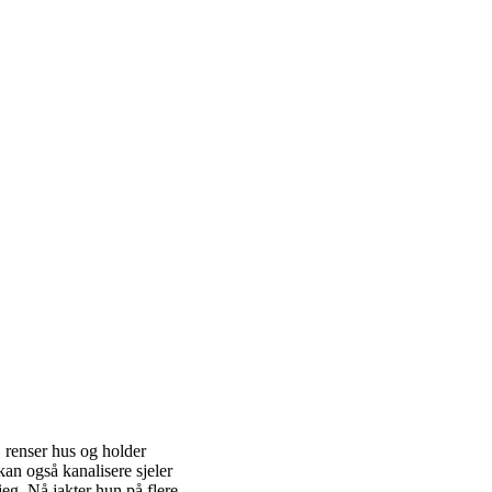
 renser hus og holder
an også kanalisere sjeler
jeg. Nå jakter hun på flere