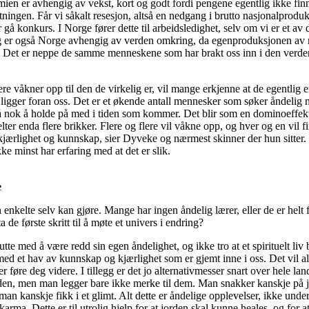
en er avhengig av vekst, kort og godt fordi pengene egentlig ikke finne
ntningen. Får vi såkalt resesjon, altså en nedgang i brutto nasjonalproduk
er gå konkurs. I Norge fører dette til arbeidsledighet, selv om vi er et a
g er også Norge avhengig av verden omkring, da egenproduksjonen av n
uro. Det er neppe de samme menneskene som har brakt oss inn i den ver
ere våkner opp til den de virkelig er, vil mange erkjenne at de egentlig e
om ligger foran oss. Det er et økende antall mennesker som søker åndeli
 få nok å holde på med i tiden som kommer. Det blir som en dominoeffekt
ter enda flere brikker. Flere og flere vil våkne opp, og hver og en vil f
kjærlighet og kunnskap, sier Dyveke og nærmest skinner der hun sitter. 
kke minst har erfaring med at det er slik.
e
kelte selv kan gjøre. Mange har ingen åndelig lærer, eller de er helt fer
de første skritt til å møte et univers i endring?
te med å være redd sin egen åndelighet, og ikke tro at et spirituelt liv 
med et hav av kunnskap og kjærlighet som er gjemt inne i oss. Det vil all
 føre deg videre. I tillegg er det jo alternativmesser snart over hele lan
iden, men man legger bare ikke merke til dem. Man snakker kanskje på 
yn man kanskje fikk i et glimt. Alt dette er åndelige opplevelser, ikke un
t karma. Dette er til utrolig hjelp for at jorden skal kunne heales, og for 