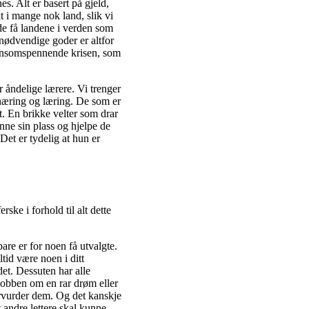
s. Alt er basert på gjeld,
t i mange nok land, slik vi
v de få landene i verden som
ødvendige goder er altfor
densomspennende krisen, som
r åndelige lærere. Vi trenger
g næring og læring. De som er
. En brikke velter som drar
inne sin plass og hjelpe de
Det er tydelig at hun er
ske i forhold til alt dette
bare er for noen få utvalgte.
tid være noen i ditt
det. Dessuten har alle
jobben om en rar drøm eller
dervurder dem. Og det kanskje
at andre lettere skal kunne