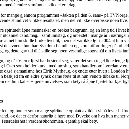
e med å endre samfunnet slik det er i dag.
t for mange gjennom programmet «Jakten på den 6. sans» på TVNorge. 
ende stund vet vi ikke resultatet, men det vil ikke overraske noen hvis h
spirituelt åpne mennesker en broket bakgrunn, og en lang tid i livet hv
er utdannet cand.mag. i samfunnsfag, og arbeidet i mange år i næringsliv
e annet hun skulle bruke livet til, men det var ikke før i 2004 at hun v
st de evnene hun har. Sykdom i familien og store utfordringer på arbeid
, og dette gav tid til å stille seg noen vesentlige spørsmål om livets inn
, og når Værer først har bestemt seg, varer det som regel ikke lenge fø
 i Oslo som holder kurs i mediumship, som handler om hvordan være 
rte også sjamanisme hos Eirik Myrhaug, og endte etter hvert i London h
 beskjed fra en eldre synsk dame førte til at hun vendte tilbake til Nor
m det hun kaller «hjerteinnvielse», som betyr å åpne hjertet for kjærligh
es
tt, og hun er som mange spirituelle opptatt av tiden vi nå lever i. Unde
lstand, og det er derfor naturlig å høre med Dyveke om hva hun mener vi
, i særdeleshet i verdensøkonomien, egentlig skal bety.