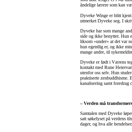
åndelige lærere som kan vær
Dyveke Winge er blitt kjen
utmerket Dyveke seg. I skriv
Dyveke har som mange andre 
side og ikke benyttet. Hun 
liksom «under» at det var no
hun egentlig er, og ikke min
mange andre, til sykemelding
Dyveke er født i Værens tegn
kontakt med Rune Heiervang
utenfor oss selv. Hun stude
praktiserte zenbuddhisme. En
kanalisering samt foredrag o
– Verden må transformer
Samtalen med Dyveke løper le
satt søkelyset på verdens ti
dager, og hva alle hendelser