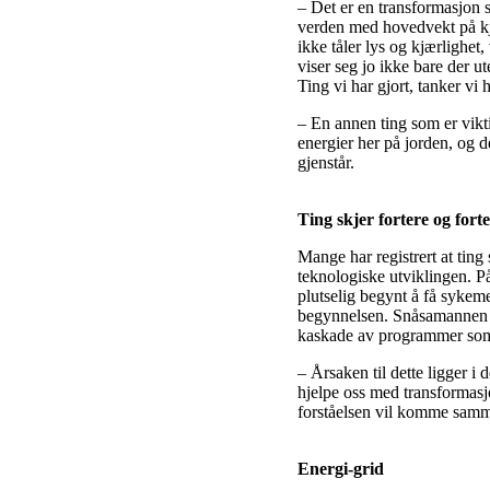
– Det er en transformasjon s
verden med hovedvekt på kjæ
ikke tåler lys og kjærlighet,
viser seg jo ikke bare der u
Ting vi har gjort, tanker vi 
– En annen ting som er vikt
energier her på jorden, og d
gjenstår.
Ting skjer fortere og fort
Mange har registrert at ting
teknologiske utviklingen. På
plutselig begynt å få sykemel
begynnelsen. Snåsamannen har
kaskade av programmer som gå
– Årsaken til dette ligger i
hjelpe oss med transformasjo
forståelsen vil komme samme
Energi-grid