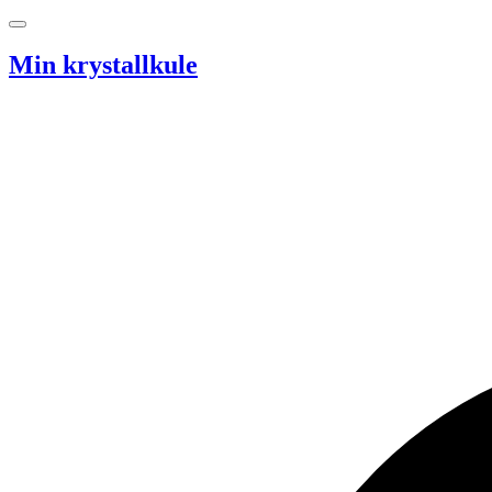
Hopp til innhold
Min krystallkule