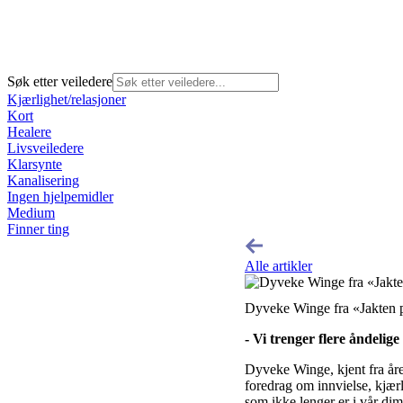
Søk etter veiledere
Kjærlighet/relasjoner
Kort
Healere
Livsveiledere
Klarsynte
Kanalisering
Ingen hjelpemidler
Medium
Finner ting
Alle artikler
Dyveke Winge fra «Jakten p
- Vi trenger flere åndelige
Dyveke Winge, kjent fra åre
foredrag om innvielse, kjær
som ikke lenger er i vår dim