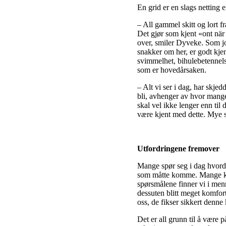
En grid er en slags netting e
– All gammel skitt og lort fr
Det gjør som kjent «ont när 
over, smiler Dyveke. Som 
snakker om her, er godt kje
svimmelhet, bihulebetennelse
som er hovedårsaken.
– Alt vi ser i dag, har skjed
bli, avhenger av hvor mange s
skal vel ikke lenger enn til 
være kjent med dette. Mye s
Utfordringene fremover
Mange spør seg i dag hvordan
som måtte komme. Mange kjenn
spørsmålene finner vi i menn
dessuten blitt meget komfort
oss, de fikser sikkert denne
Det er all grunn til å være