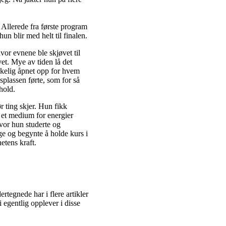
Allerede fra første program
un blir med helt til finalen.
or evnene ble skjøvet til
et. Mye av tiden lå det
irkelig åpnet opp for hvem
splassen førte, som for så
hold.
r ting skjer. Hun fikk
et medium for energier
vor hun studerte og
ge og begynte å holde kurs i
etens kraft.
rtegnede har i flere artikler
 egentlig opplever i disse