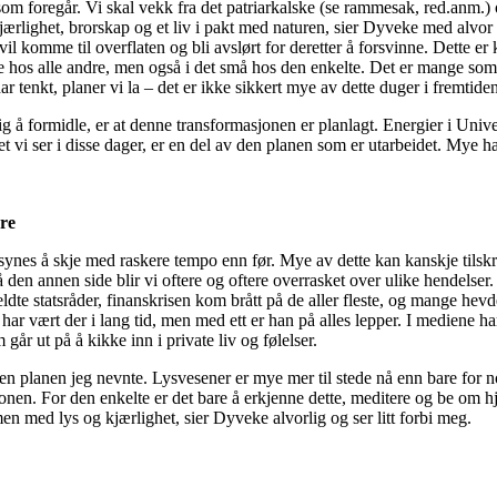
om foregår. Vi skal vekk fra det patriarkalske (se rammesak, red.anm.) o
rlighet, brorskap og et liv i pakt med naturen, sier Dyveke med alvor
 vil komme til overflaten og bli avslørt for deretter å forsvinne. Dette er 
te hos alle andre, men også i det små hos den enkelte. Det er mange som 
har tenkt, planer vi la – det er ikke sikkert mye av dette duger i fremtide
ig å formidle, er at denne transformasjonen er planlagt. Energier i Uni
et vi ser i disse dager, er en del av den planen som er utarbeidet. Mye 
ere
 synes å skje med raskere tempo enn før. Mye av dette kan kanskje tilsk
 den annen side blir vi oftere og oftere overrasket over ulike hendelser.
dte statsråder, finanskrisen kom brått på de aller fleste, og mange hevde
 vært der i lang tid, men med ett er han på alles lepper. I mediene har v
r ut på å kikke inn i private liv og følelser.
 den planen jeg nevnte. Lysvesener er mye mer til stede nå enn bare for n
nen. For den enkelte er det bare å erkjenne dette, meditere og be om hjel
n med lys og kjærlighet, sier Dyveke alvorlig og ser litt forbi meg.