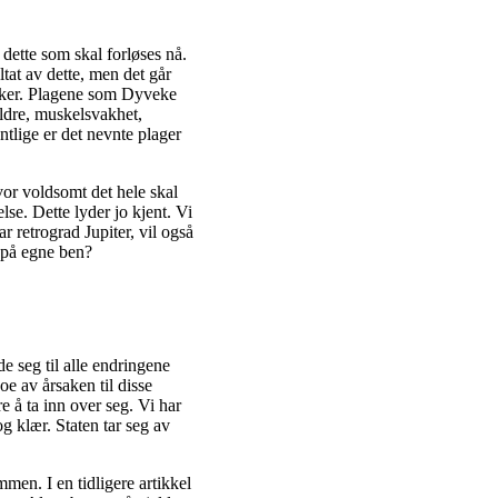
 dette som skal forløses nå.
tat av dette, men det går
ker. Plagene som Dyveke
uldre, muskelsvakhet,
ntlige er det nevnte plager
Hvor voldsomt det hele skal
lse. Dette lyder jo kjent. Vi
ar retrograd Jupiter, vil også
 på egne ben?
e seg til alle endringene
e av årsaken til disse
e å ta inn over seg. Vi har
og klær. Staten tar seg av
men. I en tidligere artikkel