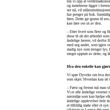
tok vi opp at verdensøkonomi
og inntektene ligger i forre
ser nå, vil utlånsinstitusjon
har penger på bok. Samtidi
liten. Dette gir grunn til 
kan føre oss ut av den.
– Etter hvert som flere og fl
disse til alt det arbeidet s
åndelige lærere, vil derfor
med seg andre, som igjen vel
stadig nye som trenger lys, 
meget opptatt av dette, og i
Hva den enkelte kan gjør
Vi spør Dyveke om hva den en
som skjer. Hvordan kan de ta 
– Først og fremst må man slut
Vi er alle åndelige vesener 
nærmiljø som kan hjelpe eller
åndelige opplevelser hele t
et tilfeldig møte eller et s
viktigste er å rense ditt ege