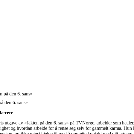
å den 6. sans»
 lærere
ts utgave av «Jakten på den 6. sans» på TVNorge, arbeider som healer,
lighet og hvordan arbeide for å rense seg selv for gammelt karma. Hun k
ensjon, og ikke minst hjelpe til med å opprette kontakt med ditt høyere 