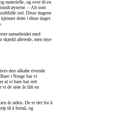
g materielle, og over til en
 rundt øynene. – Alt som
kraftfulle ord. Disse tingene
kjenner dette i disse dager.
n.
verset samarbeidet med
har skjedd allerede, men mye
rives den såkalte rivende
 Bare i Norge har vi
r at vi bare har sett
i de siste år fått en
oen år siden. De er der for å
p til å forstå, og