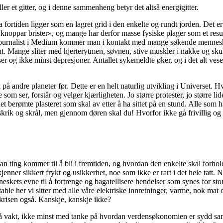
ller et gitter, og i denne sammenheng betyr det altså energigitter.
a fortiden ligger som en lagret grid i den enkelte og rundt jorden. Det er
knoppar brister», og mange har derfor masse fysiske plager som et resul
journalist i Medium kommer man i kontakt med mange søkende mennes
nt. Mange sliter med hjerterytmen, søvnen, stive muskler i nakke og sk
r og ikke minst depresjoner. Antallet sykemeldte øker, og i det alt vese
d på andre planeter før. Dette er en helt naturlig utvikling i Universet. 
om ser, forstår og velger kjærligheten. Jo større protester, jo større lide
det berømte plasteret som skal av etter å ha sittet på en stund. Alle som h
krik og skrål, men gjennom døren skal du! Hvorfor ikke gå frivillig og
 ting kommer til å bli i fremtiden, og hvordan den enkelte skal forhold
er sikkert frykt og usikkerhet, noe som ikke er rart i det hele tatt. No
eskets evne til å fortrenge og bagatellisere hendelser som synes for stor
able her vi sitter med alle våre elektriske innretninger, varme, nok mat 
 krisen også. Kanskje, kanskje ikke?
 på vakt, ikke minst med tanke på hvordan verdensøkonomien er sydd sam