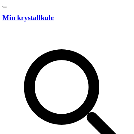
Hopp til innhold
Min krystallkule