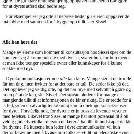
gjøre. De gir klare retningslinjer og oppgaver som eieren bør gjøre
for at dyrets atferd skal bedre seg.
– For eksempel ser jeg ofte at nervøse hester gir eieren oppgaver de
må jobbe med sammen for å bygge opp tillit, sier Sissel.
Alle kan lære det
Mange av eierne som kommer til konsultasjon hos Sissel spør om de
kan lære seg å kommunisere med dyr. Ja, svarer hun, for hun mener
at man ikke trenger spesielle evner eller kunnskaper for å kunne
snakke med dyr.
– Dyrekommunikasjon er noe
alle
kan lære. Mange sier at de tror de
får inn ting, men frykter for at det bare er tull. De stoler ikke på det.
Det opplever jeg veldig ofte, og det har mye med selvtillit å gjøre og
troen på at de kan, sier Sissel. Det største hinderet for mange er
manglende tillit til at informasjonen de får er riktig. De er redde for å
ta feil, siden en alvorlig feiltolkning kan få uheldige konsekvenser
for dyret. Forståelig nok, for dyrene er jo tross alt levende vesener
med følelser. Likevel tror Sissel at mange har stort potensial til å bli
veldig gode dyretolker dersom de lærer å ha tillit til budskapet de får
fra dyrene. På kursene hun leder i dyrekommunikasjon vil hun
derfor begynne med å bygge opp folks selvtillit og telepatiske evner.