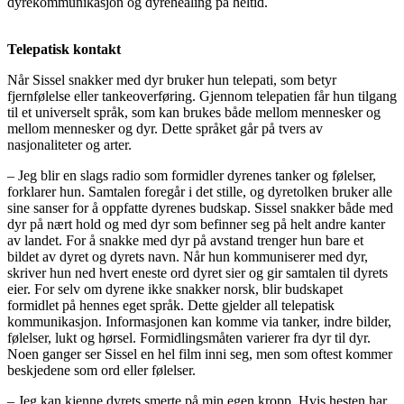
dyrekommunikasjon og dyrehealing på heltid.
Telepatisk kontakt
Når Sissel snakker med dyr bruker hun telepati, som betyr
fjernfølelse eller tankeoverføring. Gjennom telepatien får hun tilgang
til et universelt språk, som kan brukes både mellom mennesker og
mellom mennesker og dyr. Dette språket går på tvers av
nasjonaliteter og arter.
– Jeg blir en slags radio som formidler dyrenes tanker og følelser,
forklarer hun. Samtalen foregår i det stille, og dyretolken bruker alle
sine sanser for å oppfatte dyrenes budskap. Sissel snakker både med
dyr på nært hold og med dyr som befinner seg på helt andre kanter
av landet. For å snakke med dyr på avstand trenger hun bare et
bildet av dyret og dyrets navn. Når hun kommuniserer med dyr,
skriver hun ned hvert eneste ord dyret sier og gir samtalen til dyrets
eier. For selv om dyrene ikke snakker norsk, blir budskapet
formidlet på hennes eget språk. Dette gjelder all telepatisk
kommunikasjon. Informasjonen kan komme via tanker, indre bilder,
følelser, lukt og hørsel. Formidlingsmåten varierer fra dyr til dyr.
Noen ganger ser Sissel en hel film inni seg, men som oftest kommer
beskjedene som ord eller følelser.
– Jeg kan kjenne dyrets smerte på min egen kropp. Hvis hesten har