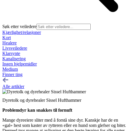
Søk etter veiledere
Kjærlighet/relasjoner
Kort
Healere
Livsveiledere
Klarsynte
Kanalisering
Ingen hjelpemidler
Medium
Finner ting
Alle artikler
Dyretolk og dyrehealer Sissel Hufthammer
Problemdyr kan snakkes til fornuft
Mange dyreeiere sliter med å forstå sine dyr. Kanskje har de en
«gal» hest som kaster av rytteren eller en hund som glefser og biter.
Dermed tror mange at avlivning er den beste løsning for alle parter.