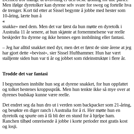
Men ifølge dyretolker kan dyrene selv svare for sweg og fortelle hva
de trenger. Kort tid etter at Sissel begynte å jobbe med hester som
10-åring, lærte hun å
«
snakke» med dem. Men det var først da hun møtte en dyretolk i
Australia 11 år senere, at hun skjønte at fornemmelsene var reelle
beskjeder fra dyrene og ikke hennes egen innbilning eller fantasi.
– Jeg har alltid snakket med dyr, men det er først de siste årene at jeg
har gjort dette «bevisst», sier Sissel Hufthammer. Hun har vært
stalljente siden hun var ti år og jobbet som rideinstruktør i flere år.
Trodde det var fantasi
I begynnelsen innbilte hun seg at dyrene snakket, for hun oppfattet
og tolket hestenes kroppsspråk. Men hun tenkte ikke så mye over at
dyrenes budskap kunne være reelle.
Det endret seg da hun dro ut i verden som backpacker som 21-åring,
og besøkte en diger ranch i Australia for å ri. Her møtte hun en
dyretolk og spurte om å få bli der en stund for å hjelpe ham.
Ranchen tilbød omreisende å jobbe i korte perioder mot gratis kost
og losji.