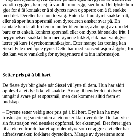
vondt i ryggen, kan jeg få vondt i min rygg, sier hun. Det første hun
gjør for å få kontakt er å si dyrets navn og spørre om å få snakke
med det. Deretter har hun to valg. Enten lar hun dyret snakke fritt,
eller så spør hun spørsmål som dyreeieren ønsker svar på. En
samtale kan ta alt fra fem minutter til en time, avhengig av om det
bare er et enkelt, konkret spørsmål eller om dyret får snakke fritt. I
begynnelsen snakket hun med øynene lukket, slik man vanligvis
lærer på kurs i dyrekommunikasjon. Etter mange års trening kan
Sissel lytte med åpne øyne. Dette har med konsentrasjon å gjøre, for
det kan være vanskelig for nybegynnere å ta inn informasjon.
Setter pris på å bli hørt
De fleste dyr blir glade når Sissel vil lytte til dem. Hun har aldri
opplevd at et dyr ikke vil snakke. Av og til hender det at dyret
unngår å svare på et spørsmål, men det kommer alltid frem et
budskap.
– Dyrene setter veldig stor pris på å bli hørt. Dyr kan ha mye
frustrasjon og smerte uten at eierne er klar over dette. De kan vise
sin frustrasjon ved uønsket oppførsel, for eksempel. Det fører igjen
til at eieren tror de har et «problemdyr» som er aggressivt eller har
adferdsvansker, forklarer dyretolken. Mange av dyreeierne som