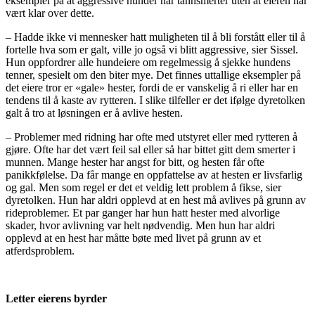
eksempler på at aggressive hunder har tannsmerter uten at eieren har
vært klar over dette.
– Hadde ikke vi mennesker hatt muligheten til å bli forstått eller til å
fortelle hva som er galt, ville jo også vi blitt aggressive, sier Sissel.
Hun oppfordrer alle hundeiere om regelmessig å sjekke hundens
tenner, spesielt om den biter mye. Det finnes uttallige eksempler på
det eiere tror er «gale» hester, fordi de er vanskelig å ri eller har en
tendens til å kaste av rytteren. I slike tilfeller er det ifølge dyretolken
galt å tro at løsningen er å avlive hesten.
– Problemer med ridning har ofte med utstyret eller med rytteren å
gjøre. Ofte har det vært feil sal eller så har bittet gitt dem smerter i
munnen. Mange hester har angst for bitt, og hesten får ofte
panikkfølelse. Da får mange en oppfattelse av at hesten er livsfarlig
og gal. Men som regel er det et veldig lett problem å fikse, sier
dyretolken. Hun har aldri opplevd at en hest må avlives på grunn av
rideproblemer. Et par ganger har hun hatt hester med alvorlige
skader, hvor avlivning var helt nødvendig. Men hun har aldri
opplevd at en hest har måtte bøte med livet på grunn av et
atferdsproblem.
Letter eierens byrder