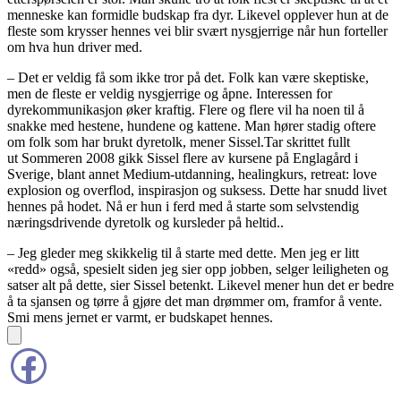
menneske kan formidle budskap fra dyr. Likevel opplever hun at de
fleste som krysser hennes vei blir svært nysgjerrige når hun forteller
om hva hun driver med.
– Det er veldig få som ikke tror på det. Folk kan være skeptiske,
men de fleste er veldig nysgjerrige og åpne. Interessen for
dyrekommunikasjon øker kraftig. Flere og flere vil ha noen til å
snakke med hestene, hundene og kattene. Man hører stadig oftere
om folk som har brukt dyretolk, mener Sissel.Tar skrittet fullt
ut Sommeren 2008 gikk Sissel flere av kursene på Englagård i
Sverige, blant annet Medium-utdanning, healingkurs, retreat: love
explosion og overflod, inspirasjon og suksess. Dette har snudd livet
hennes på hodet. Nå er hun i ferd med å starte som selvstendig
næringsdrivende dyretolk og kursleder på heltid..
– Jeg gleder meg skikkelig til å starte med dette. Men jeg er litt
«redd» også, spesielt siden jeg sier opp jobben, selger leiligheten og
satser alt på dette, sier Sissel betenkt. Likevel mener hun det er bedre
å ta sjansen og tørre å gjøre det man drømmer om, framfor å vente.
Smi mens jernet er varmt, er budskapet hennes.