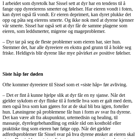
I arbeidet som dyretolk har Sissel sett at dyr har en tendens til å
fange opp dyreeierens smerter og følelser. Har eieren vondt i foten,
kan dyret også få vondt. Er eieren deprimert, kan dyret plukke det
opp og påta seg eierens smerte. Og ikke nok med at dyrene kjenner
vår smerte. Sissel har også sett at dyr får de samme plagene som
eieren, som leddsmerter, migrene og mageproblemer.
– Dyr tar på seg de fleste problemer som eieren har, sier hun.
Stemmer det, har alle dyreeiere en ekstra god grunn til å holde seg
friske. Heldigvis blir dyrene like mye påvirket av positive følelser.
Siste håp før døden
Ofte kommer dyreeiere til Sissel som et «siste håp» før avliving.
– Det er fint å kunne hjelpe slik at dyr får en ny sjanse. Når det
gjelder sykdom er dyr flinke til å fortelle hva som er galt med dem,
men også hva som kan gjøres for at de skal bli bra igjen, forteller
hun. Løsningene på problemene får hun i form av svar fra dyrene.
Det kan være alt fra akupunktur, urtemedisin og healing, til
massasje, dyrelegebehandling og enkle råd om kosthold eller
praktiske ting som eieren bør følge opp. Når det gjelder
adferdsproblemer får Sissel svar på hva dyrene ønsker at eieren skal