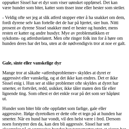
oppsøker Sissel har et dyr som viser uønsket oppførsel. Det kan
være hunder som biter, katter som tisser inne eller hester som steiler.
- Veldig ofte ser jeg at slik atferd stopper etter å ha snakket om dem,
fordi dyrene selv kan fortelle det de har på hjertet, sier hun. Nitti
prosent av dyrene Sissel snakker med er hester og hunder, mens
resten er katter og andre husdyr. Mye av problematikken er
sykdoms- og atferdsrelatert. Men ofte ringer folk inn for å høre om
hunden deres har det bra, uten at de nødvendigvis tror at noe er galt.
Gale, sinte eller vanskelige dyr
Mange tror at såkalte «atferdsproblemer» skyldes at dyret er
aggressivt eller vanskelig, og at det ikke kan endres. Det er ikke
Sissel enig i. Hun ser at slike problemer ofte skyldes at dyret har
smerter, er fortvilet, redd, usikker, ikke tåler maten den får eller
lignende ting. Som oftest er det enkle svar på det som ser håpløst
ut.
Hunder som biter blir ofte oppfattet som farlige, gale eller
aggressive. Ifølge dyretolken er dette ofte et tegn på at hunden har
smerter. Når en hund har vondt, vil den helst være i fred. Dersom
noen forstyrrer den da, kan den bli aggressiv. Sissel har sett