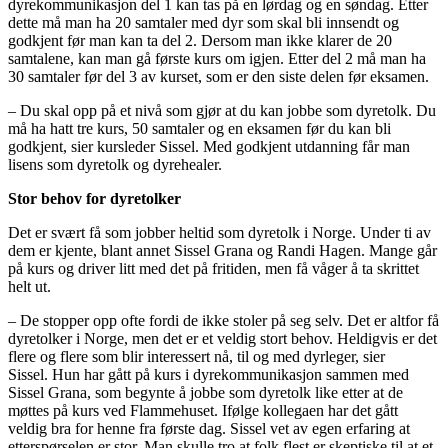
dyrekommunikasjon del 1 kan tas på en lørdag og en søndag. Etter
dette må man ha 20 samtaler med dyr som skal bli innsendt og
godkjent før man kan ta del 2. Dersom man ikke klarer de 20
samtalene, kan man gå første kurs om igjen. Etter del 2 må man ha
30 samtaler før del 3 av kurset, som er den siste delen før eksamen.
– Du skal opp på et nivå som gjør at du kan jobbe som dyretolk. Du
må ha hatt tre kurs, 50 samtaler og en eksamen før du kan bli
godkjent, sier kursleder Sissel. Med godkjent utdanning får man
lisens som dyretolk og dyrehealer.
Stor behov for dyretolker
Det er svært få som jobber heltid som dyretolk i Norge. Under ti av
dem er kjente, blant annet Sissel Grana og Randi Hagen. Mange går
på kurs og driver litt med det på fritiden, men få våger å ta skrittet
helt ut.
– De stopper opp ofte fordi de ikke stoler på seg selv. Det er altfor få
dyretolker i Norge, men det er et veldig stort behov. Heldigvis er det
flere og flere som blir interessert nå, til og med dyrleger, sier
Sissel. Hun har gått på kurs i dyrekommunikasjon sammen med
Sissel Grana, som begynte å jobbe som dyretolk like etter at de
møttes på kurs ved Flammehuset. Ifølge kollegaen har det gått
veldig bra for henne fra første dag. Sissel vet av egen erfaring at
etterspørselen er stor. Man skulle tro at folk flest er skeptiske til at et