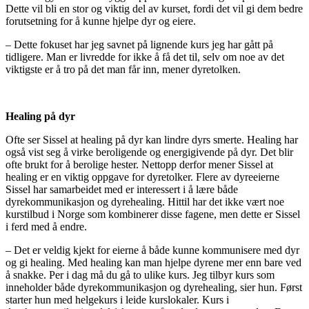
Dette vil bli en stor og viktig del av kurset, fordi det vil gi dem bedre
forutsetning for å kunne hjelpe dyr og eiere.
– Dette fokuset har jeg savnet på lignende kurs jeg har gått på
tidligere. Man er livredde for ikke å få det til, selv om noe av det
viktigste er å tro på det man får inn, mener dyretolken.
Healing på dyr
Ofte ser Sissel at healing på dyr kan lindre dyrs smerte. Healing har
også vist seg å virke beroligende og energigivende på dyr. Det blir
ofte brukt for å berolige hester. Nettopp derfor mener Sissel at
healing er en viktig oppgave for dyretolker. Flere av dyreeierne
Sissel har samarbeidet med er interessert i å lære både
dyrekommunikasjon og dyrehealing. Hittil har det ikke vært noe
kurstilbud i Norge som kombinerer disse fagene, men dette er Sissel
i ferd med å endre.
– Det er veldig kjekt for eierne å både kunne kommunisere med dyr
og gi healing. Med healing kan man hjelpe dyrene mer enn bare ved
å snakke. Per i dag må du gå to ulike kurs. Jeg tilbyr kurs som
inneholder både dyrekommunikasjon og dyrehealing, sier hun. Først
starter hun med helgekurs i leide kurslokaler. Kurs i