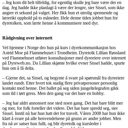
– Jeg kom dit helt tilfeldig, for egentlig skulle jeg bare være der en
dag. Jeg hadde ikke planlagt å være der lengre, sier Sissel, som ikke
angrer et sekund på valget. Her fikk hun et utrolig spennende og
lærerikt opphold på to måneder. Hele denne tiden jobbet hun for
dyretolken, som lærte henne å kommunisere med dyr.
Rådgivning over internett
Vel hjemme i Norge dro hun på kurs i dyrekommunikasjon hos
Astrid Moe på Flammehuset i Trondheim. Dyretolk Lillian Røssland
ved Flammehuset utfører konsultasjoner med dyreeiere over internett
på Dyreweb.no. Da Lillian skjønte hvilke evner Sissel hadde, spurte
hun om å få delta.
– Gjerne det, sa Sissel, og begynte å svare på spørsmål fra dyreeiere
landet rundt. Etter hvert tok stadig flere privatpersoner personlig
kontakt med henne. Det ballet på seg siden jungeltelegrafen gikk
som ild i tørt gress. Men den gang var det bare en hobby.
– Jeg har aldri annonsert noe sted noen gang. Det har bare blitt mer
og mer, for folk forteller det videre. Det har bare spredd seg, sier
Sissel. Inntil nå har hun hatt det for travelt. Våren 2008 har hun ikke
klart å svare på alle henvendelsene på grunn av andre jobber. Men
fra nå av satser hun fullt, og blir dyretolk og kursleder i