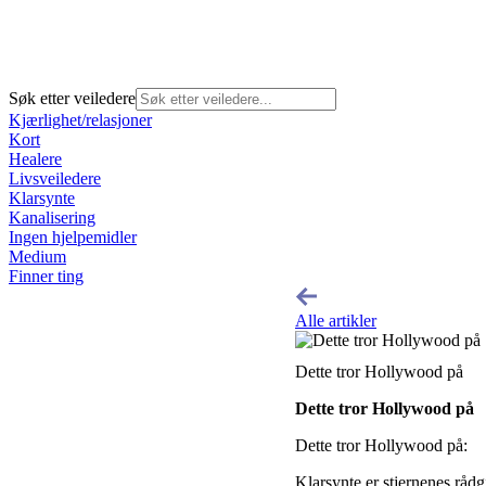
Søk etter veiledere
Kjærlighet/relasjoner
Kort
Healere
Livsveiledere
Klarsynte
Kanalisering
Ingen hjelpemidler
Medium
Finner ting
Alle artikler
Dette tror Hollywood på
Dette tror Hollywood på
Dette tror Hollywood på:
Klarsynte er stjernenes råd