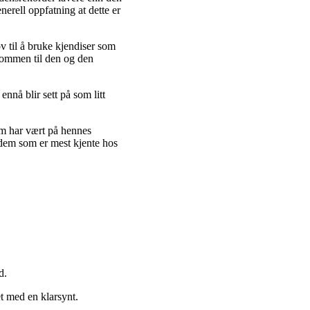
enerell oppfatning at dette er
ov til å bruke kjendiser som
dommen til den og den
nnå blir sett på som litt
om har vært på hennes
 dem som er mest kjente hos
d.
t med en klarsynt.