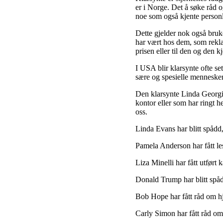
er i Norge. Det å søke råd og
noe som også kjente personl
Dette gjelder nok også bruke
har vært hos dem, som rekl
prisen eller til den og den k
I USA blir klarsynte ofte se
sære og spesielle mennesker
Den klarsynte Linda Georgi
kontor eller som har ringt 
oss.
Linda Evans har blitt spådd,
Pamela Anderson har fått lest
Liza Minelli har fått utført 
Donald Trump har blitt spådd
Bob Hope har fått råd om hje
Carly Simon har fått råd om