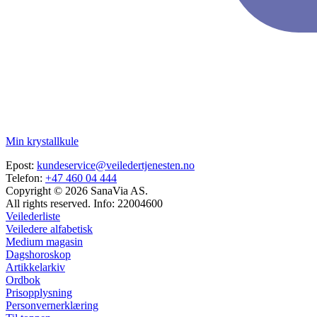
Min krystallkule
Epost:
kundeservice@veiledertjenesten.no
Telefon:
+47 460 04 444
Copyright © 2026 SanaVia AS.
All rights reserved. Info: 22004600
Veilederliste
Veiledere alfabetisk
Medium magasin
Dagshoroskop
Artikkelarkiv
Ordbok
Prisopplysning
Personvernerklæring