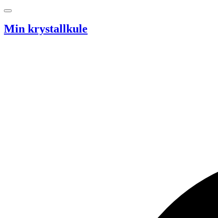
Hopp til innhold
Min krystallkule