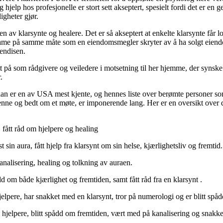
 hjelp hos profesjonelle er stort sett akseptert, spesielt fordi det er en g
igheter gjør.
n av klarsynte og healere. Det er så akseptert at enkelte klarsynte får l
ame på samme måte som en eiendomsmegler skryter av å ha solgt eien
jendisen.
tt på som rådgivere og veiledere i motsetning til her hjemme, der synske e
.
an er en av USA mest kjente, og hennes liste over berømte personer s
henne og bedt om et møte, er imponerende lang. Her er en oversikt over
 fått råd om hjelpere og healing
 sin aura, fått hjelp fra klarsynt om sin helse, kjærlighetsliv og fremtid.
kanalisering, healing og tolkning av auraen.
 om både kjærlighet og fremtiden, samt fått råd fra en klarsynt .
lpere, har snakket med en klarsynt, tror på numerologi og er blitt spåd
 hjelpere, blitt spådd om fremtiden, vært med på kanalisering og snakke