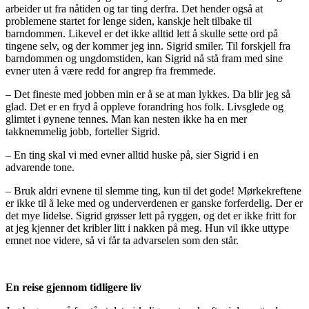
arbeider ut fra nåtiden og tar ting derfra. Det hender også at
problemene startet for lenge siden, kanskje helt tilbake til
barndommen. Likevel er det ikke alltid lett å skulle sette ord på
tingene selv, og der kommer jeg inn. Sigrid smiler. Til forskjell fra
barndommen og ungdomstiden, kan Sigrid nå stå fram med sine
evner uten å være redd for angrep fra fremmede.
– Det fineste med jobben min er å se at man lykkes. Da blir jeg så
glad. Det er en fryd å oppleve forandring hos folk. Livsglede og
glimtet i øynene tennes. Man kan nesten ikke ha en mer
takknemmelig jobb, forteller Sigrid.
– En ting skal vi med evner alltid huske på, sier Sigrid i en
advarende tone.
– Bruk aldri evnene til slemme ting, kun til det gode! Mørkekreftene
er ikke til å leke med og underverdenen er ganske forferdelig. Der er
det mye lidelse. Sigrid grøsser lett på ryggen, og det er ikke fritt for
at jeg kjenner det kribler litt i nakken på meg. Hun vil ikke uttype
emnet noe videre, så vi får ta advarselen som den står.
En reise gjennom tidligere liv