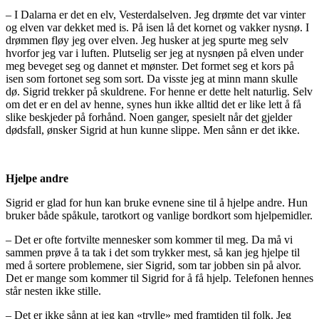
– I Dalarna er det en elv, Vesterdalselven. Jeg drømte det var vinter
og elven var dekket med is. På isen lå det kornet og vakker nysnø. I
drømmen fløy jeg over elven. Jeg husker at jeg spurte meg selv
hvorfor jeg var i luften. Plutselig ser jeg at nysnøen på elven under
meg beveget seg og dannet et mønster. Det formet seg et kors på
isen som fortonet seg som sort. Da visste jeg at minn mann skulle
dø. Sigrid trekker på skuldrene. For henne er dette helt naturlig. Selv
om det er en del av henne, synes hun ikke alltid det er like lett å få
slike beskjeder på forhånd. Noen ganger, spesielt når det gjelder
dødsfall, ønsker Sigrid at hun kunne slippe. Men sånn er det ikke.
Hjelpe andre
Sigrid er glad for hun kan bruke evnene sine til å hjelpe andre. Hun
bruker både spåkule, tarotkort og vanlige bordkort som hjelpemidler.
– Det er ofte fortvilte mennesker som kommer til meg. Da må vi
sammen prøve å ta tak i det som trykker mest, så kan jeg hjelpe til
med å sortere problemene, sier Sigrid, som tar jobben sin på alvor.
Det er mange som kommer til Sigrid for å få hjelp. Telefonen hennes
står nesten ikke stille.
– Det er ikke sånn at jeg kan «trylle» med framtiden til folk. Jeg