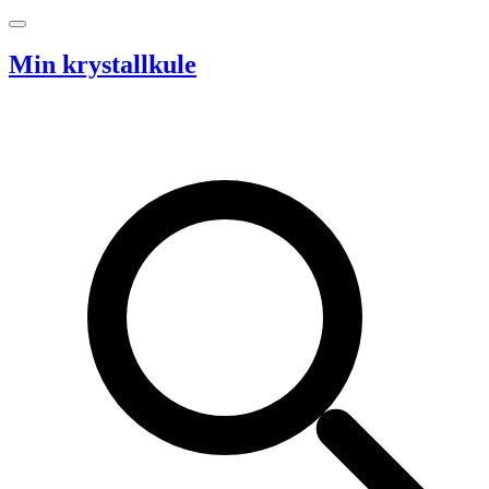
Hopp til innhold
Min krystallkule