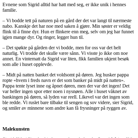
Evnene som Sigrid alltid har hatt med seg, er ikke unik i hennes
familie.
– Vi bodde tett på naturen på en gård der det var langt til nærmeste
nabo. Kanskje det har noe med saken å gjøre. Min søster er veldig
flink til å finne dyr. Hun er flinkere enn meg, selv om jeg har funnet
igjen mange dyr. Og ringer, legger hun til.
– Det spøkte på gården der vi bodde, men for oss var det helt
naturlig. Vi trodde det skulle være sånn. Vi visste jo ikke om noe
annet. En vinternatt da Sigrid var liten, fikk familien ukjent besøk
som alle i huset opplevde.
– Midt på natten banket det voldsomt på døren. Jeg husker pappa
ropte «hvem i freds navn er det som banker på midt på natten».
Pappa tente lyset inne og åpnet døren, men der var det ingen! Det
var heller ingen spor etter noen i nysnøen. Alle i huset våknet av
bankingen på døren, så lyden var reell. Likevel var det ingen som
ble redde. Vi ruslet bare tilbake til sengen og sov videre, sier Sigrid,
og smiler av minnene som andre kan få frysninger på ryggen av.
Malekunsten