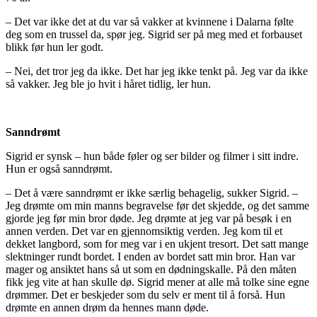
– Det var ikke det at du var så vakker at kvinnene i Dalarna følte
deg som en trussel da, spør jeg. Sigrid ser på meg med et forbauset
blikk før hun ler godt.
– Nei, det tror jeg da ikke. Det har jeg ikke tenkt på. Jeg var da ikke
så vakker. Jeg ble jo hvit i håret tidlig, ler hun.
Sanndrømt
Sigrid er synsk – hun både føler og ser bilder og filmer i sitt indre.
Hun er også sanndrømt.
– Det å være sanndrømt er ikke særlig behagelig, sukker Sigrid. –
Jeg drømte om min manns begravelse før det skjedde, og det samme
gjorde jeg før min bror døde. Jeg drømte at jeg var på besøk i en
annen verden. Det var en gjennomsiktig verden. Jeg kom til et
dekket langbord, som for meg var i en ukjent tresort. Det satt mange
slektninger rundt bordet. I enden av bordet satt min bror. Han var
mager og ansiktet hans så ut som en dødningskalle. På den måten
fikk jeg vite at han skulle dø. Sigrid mener at alle må tolke sine egne
drømmer. Det er beskjeder som du selv er ment til å forså. Hun
drømte en annen drøm da hennes mann døde.