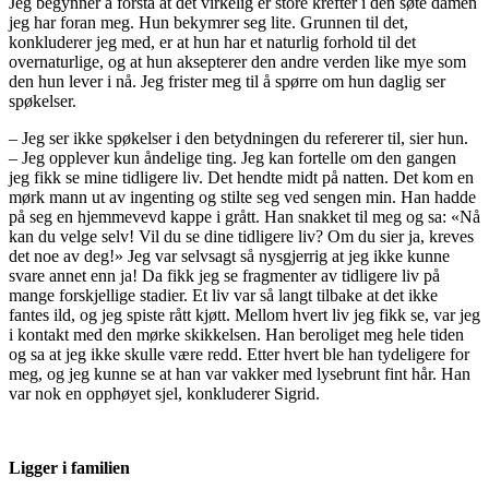
Jeg begynner å forstå at det virkelig er store krefter i den søte damen
jeg har foran meg. Hun bekymrer seg lite. Grunnen til det,
konkluderer jeg med, er at hun har et naturlig forhold til det
overnaturlige, og at hun aksepterer den andre verden like mye som
den hun lever i nå. Jeg frister meg til å spørre om hun daglig ser
spøkelser.
– Jeg ser ikke spøkelser i den betydningen du refererer til, sier hun.
– Jeg opplever kun åndelige ting. Jeg kan fortelle om den gangen
jeg fikk se mine tidligere liv. Det hendte midt på natten. Det kom en
mørk mann ut av ingenting og stilte seg ved sengen min. Han hadde
på seg en hjemmevevd kappe i grått. Han snakket til meg og sa: «Nå
kan du velge selv! Vil du se dine tidligere liv? Om du sier ja, kreves
det noe av deg!» Jeg var selvsagt så nysgjerrig at jeg ikke kunne
svare annet enn ja! Da fikk jeg se fragmenter av tidligere liv på
mange forskjellige stadier. Et liv var så langt tilbake at det ikke
fantes ild, og jeg spiste rått kjøtt. Mellom hvert liv jeg fikk se, var jeg
i kontakt med den mørke skikkelsen. Han beroliget meg hele tiden
og sa at jeg ikke skulle være redd. Etter hvert ble han tydeligere for
meg, og jeg kunne se at han var vakker med lysebrunt fint hår. Han
var nok en opphøyet sjel, konkluderer Sigrid.
Ligger i familien