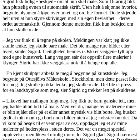
Sigrid fikk tidlig «beskjed» om at hun skal male. Som 16-åring fikk
hun plutselig evnen til automatisk skrift. Uten helt å skjønne hvorfor,
begynte blyanten å løpe over arket, og ord ble formet. Dette skjedde
helt uten at hun styrte skrivingen med sin egen bevissthet – derav
ordet automatskrift. Gjennom denne metoden fikk hun beskjed om
at hun skulle male.
– Jeg var flink til å tegne på skolen. Meldingen var klar; jeg ikke
skulle tenke, jeg skulle bare male. Det ble mange rare bilder etter
hvert, smiler Sigrid. I leiligheten hennes i Oslo er veggene fylt opp
med egne kunstverk. Lang veggen står det oppstilt flere malerier i
klynger. Sigrid har ikke veggplass nok til å henge opp alle.
– En kjent skulptør anbefalte meg å begynne på kunstskole. Jeg
begynte på Ottesjölvs Målerskole i Stockholm, men dette passet ikke
for meg. Jeg skulle jo ikke tenke, jeg skulle male. Det ble et press
for en landsbypike som meg, sier Sigrid og trekker lett på skuldrene.
– Likevel har malingen fulgt meg. Jeg fikk tre barn ganske tett, men
jeg hadde alltid tid til å male. Men vet du, mange av maleriene mine
er blitt stjålet eller på et eller annet mystisk vis blitt borte. Jeg husker
godt at min mann ga bort noen bilder uten at jeg «visste» om det. Da
vi kom på besøk til et vennepar av oss, oppdaget jeg et av mine
malerier på hedersplass i stuen deres. Det var en meget spesiell
opplevelse, men likevel utrolig moro, ler Sigrid glad. Sigrid nærmest