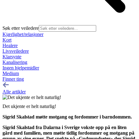
Søk etter veiledere
Kjærlighet/relasjoner
Kort
Healere
Livsveiledere
Klarsynte
Kanalisering
Ingen hjelpemidler
Medium
Finner ting
Alle artikler
Det ukjente er helt naturlig!
Sigrid Skalstad møtte motgang og fordommer i barndommen.
Sigrid Skalstad fra Dalarna i Sverige vokste opp på en liten
gård med familien, men møtte tidlig fordommer og motgang på
grunn av sine evner. Det spøkte på «Gudmundseter» der Sigrid