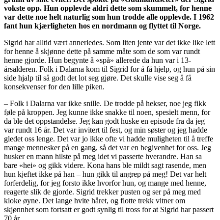
vokste opp. Hun opplevde aldri dette som skummelt, for henne
var dette noe helt naturlig som hun trodde alle opplevde. I 1962
fant hun kjærligheten hos en nordmann og flyttet til Norge.
Sigrid har alltid vært annerledes. Som liten jente var det ikke like lett
for henne å skjønne dette på samme måte som de som var rundt
henne gjorde. Hun begynte å «spå» allerede da hun var i 13-
årsalderen. Folk i Dalarna kom til Sigrid for å få hjelp, og hun på sin
side hjalp til så godt det lot seg gjøre. Det skulle vise seg å få
konsekvenser for den lille piken.
– Folk i Dalarna var ikke snille. De trodde på hekser, noe jeg fikk
føle på kroppen. Jeg kunne ikke snakke til noen, spesielt menn, for
da ble det oppstandelse. Jeg kan godt huske en episode fra da jeg
var rundt 16 år. Det var invitert til fest, og min søster og jeg hadde
gledet oss lenge. Det var jo ikke ofte vi hadde muligheten til å treffe
mange mennesker på en gang, så det var en begivenhet for oss. Jeg
husker en mann hilste på meg idet vi passerte hverandre. Han sa
bare «hei» og gikk videre. Kona hans ble mildt sagt rasende, men
hun kjeftet ikke på han – hun gikk til angrep på meg! Det var helt
forferdelig, for jeg forsto ikke hvorfor hun, og mange med henne,
reagerte slik de gjorde. Sigrid trekker pusten og ser på meg med
kloke øyne. Det lange hvite håret, og flotte trekk vitner om
skjønnhet som fortsatt er godt synlig til tross for at Sigrid har passert
70 år.