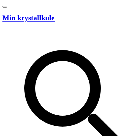
Hopp til innhold
Min krystallkule