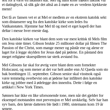
sett for å være en likandes kar. Mel og hans kone møttes faktisk via
et datingbyrå, så slik går det altså an å møte en av verdens kjekkeste
menn!
Det få av fansen vet er at Mel er medlem av en ekstrem katolsk sekt
som distanserer seg fra den katolske kirke som ledes fra
Vatikanstaten. Hjemme har Mel til og med et eget kapell der han
deltar i messe hver eneste dag.
Den katolske kirken var blant dem som var mest kritisk til Mels film
om Jesu siste timer. Gibson brukte 25 millioner dollar på filmen The
Passion of the Christ, som mange mener og påstår ene og alene er
laget for å legge skylden for Jesus død på jødene. En påstand den
meget religiøse skuespilleren tar sterk avstand fra.
Mel Gibsons far skal for øvrig være blant dem som fornekter
Holocaust, og som mener at det var helt andre enn Al Qaeda som sto
bak bombingen 11. september. Gibson senior skal visstnok også
være temmelig overbevist om at jødene har infiltrert den katolske
kirke og jobber med å ødelegge den innenfra. Dette i følge en
artikkel i New York Times.
Sønnen har ikke en like uforsonende tone, men når det gjelder for
eksempel motstanden mot prevensjon er Mel urokkelig. Selv har han
syv barn, den første datteren ble født i 1980, sistemann kom 19 år
senere.